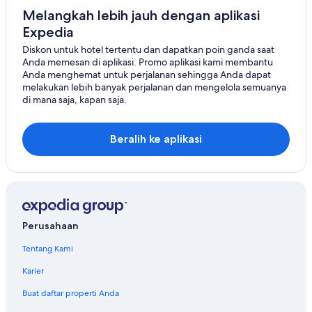
x
u
Melangkah lebih jauh dengan aplikasi
r
Expedia
i
Diskon untuk hotel tertentu dan dapatkan poin ganda saat
o
Anda memesan di aplikasi. Promo aplikasi kami membantu
u
Anda menghemat untuk perjalanan sehingga Anda dapat
s
melakukan lebih banyak perjalanan dan mengelola semuanya
,
di mana saja, kapan saja.
p
l
e
n
Beralih ke aplikasi
t
y
o
f
s
p
Perusahaan
a
c
Tentang Kami
e
,
Karier
p
o
Buat daftar properti Anda
o