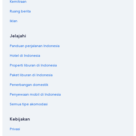
l
Kemitraan
a
Ruang berita
n
d
Iklan
o
u
t
Jelajahi
d
o
Panduan perjalanan Indonesia
o
r
Hotel di Indonesia
a
Properti liburan di Indonesia
r
e
Paket liburan di Indonesia
a
e
Penerbangan domestik
x
c
Penyewaan mobil di Indonesia
e
Semua tipe akomodasi
l
l
e
Kebijakan
n
t
Privasi
.