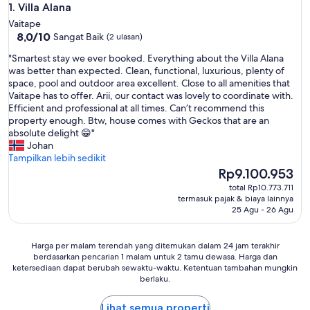
Villa Alana
1. Villa Alana
Vaitape
8.0
8,0/10
Sangat Baik
(2 ulasan)
dari
"
"Smartest stay we ever booked. Everything about the Villa Alana
10,
S
was better than expected. Clean, functional, luxurious, plenty of
Sangat
m
space, pool and outdoor area excellent. Close to all amenities that
Baik,
a
Vaitape has to offer. Arii, our contact was lovely to coordinate with.
(2
r
Efficient and professional at all times. Can’t recommend this
ulasan)
t
property enough. Btw, house comes with Geckos that are an
e
absolute delight 😁"
s
Johan
t
Tampilkan lebih sedikit
s
Harga
Rp9.100.953
t
sekarang
total Rp10.773.711
a
Rp9.100.953
termasuk pajak & biaya lainnya
y
25 Agu - 26 Agu
w
e
e
Harga
Harga per malam terendah yang ditemukan dalam 24 jam terakhir
v
berdasarkan pencarian 1 malam untuk 2 tamu dewasa. Harga dan
per
ketersediaan dapat berubah sewaktu-waktu. Ketentuan tambahan mungkin
e
malam
berlaku.
r
terendah
b
yang
o
Lihat semua properti
ditemukan