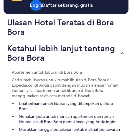
l
Login
Daftar sekarang, gratis
l
a
Ulasan Hotel Teratas di Bora
A
l
Bora
a
n
a
Ketahui lebih lanjut tentang
w
a
Bora Bora
s
b
e
Apartemen untuk Liburan di Bora Bora
t
t
Cari rumah liburan untuk rumah liburan di Bora Bora di
e
Expedia.co.id! Anda dapat dengan mudah mencari rumah
r
liburan, vila, apartemen untuk liburan di Bora Bora
t
menggunakan salah satu metode di bawah:
h
Lihat pilihan rumah liburan yang ditampilkan di Bora
a
Bora
n
e
Gunakan peta untuk mencari apartemen dan rumah
x
liburan lain di Bora Bora pemukiman yang Anda ingin
p
Masukkan tanggal perjalanan untuk melihat penawaran
e