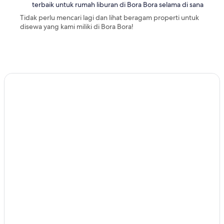
terbaik untuk rumah liburan di Bora Bora selama di sana
c
t
Tidak perlu mencari lagi dan lihat beragam properti untuk
e
disewa yang kami miliki di Bora Bora!
d
.
C
l
e
a
n
,
f
u
n
c
t
i
o
n
a
l
,
l
u