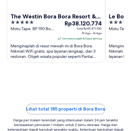
The Westin Bora Bora Resort &
Le Bora
5
Harga
5
Spa
Rp38.120.774
out
Rp38.120.774
out
Motu Tape, BP 190 Bora
Motu Tevair
total Rp45.871.420
Bora Bora Bora
15 Agu - 16 Agu
Bora
of
per
of
termasuk pajak & biaya lainnya
5
malam
5
Menginaplah di resor mewah ini di Bora Bora.
Menginaplah
dari
Nikmati WiFi gratis, spa layanan lengkap, dan 3
Nikmati sara
15
restoran. Objek wisata populer seperti Pantai
layanan len
Agu
Matira dan Le Meridien ...
kondisi kese
hingga
16
Agu
Lihat total 185 properti di Bora Bora
Harga per malam terendah yang ditemukan dalam 24 jam terakhir
berdasarkan pencarian 1 malam untuk 2 tamu dewasa. Harga dan
ketersediaan dapat berubah sewaktu-waktu. Ketentuan tambahan dapat