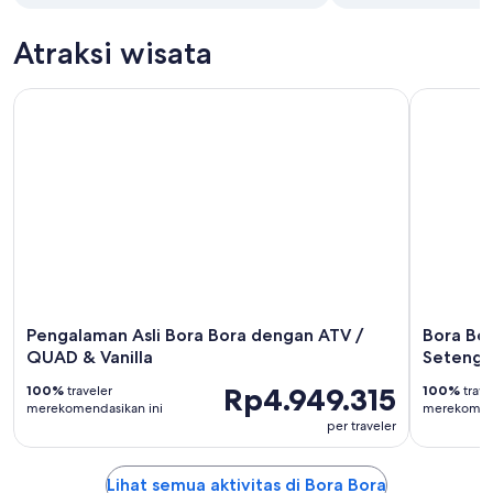
Atraksi wisata
Pengalaman Asli Bora Bora dengan ATV / QUAD & Vanilla
Bora Bora:
Pengalaman Asli Bora Bora dengan ATV /
Bora Bor
QUAD & Vanilla
Setenga
Rp4.949.315
100%
traveler
100%
trave
merekomendasikan ini
merekomend
per traveler
Lihat semua aktivitas di Bora Bora