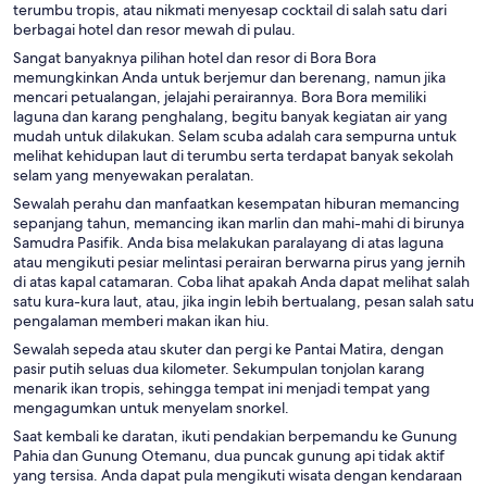
terumbu tropis, atau nikmati menyesap cocktail di salah satu dari
berbagai hotel dan resor mewah di pulau.
Sangat banyaknya pilihan hotel dan resor di Bora Bora
memungkinkan Anda untuk berjemur dan berenang, namun jika
mencari petualangan, jelajahi perairannya. Bora Bora memiliki
laguna dan karang penghalang, begitu banyak kegiatan air yang
mudah untuk dilakukan. Selam scuba adalah cara sempurna untuk
melihat kehidupan laut di terumbu serta terdapat banyak sekolah
selam yang menyewakan peralatan.
Sewalah perahu dan manfaatkan kesempatan hiburan memancing
sepanjang tahun, memancing ikan marlin dan mahi-mahi di birunya
Samudra Pasifik. Anda bisa melakukan paralayang di atas laguna
atau mengikuti pesiar melintasi perairan berwarna pirus yang jernih
di atas kapal catamaran. Coba lihat apakah Anda dapat melihat salah
satu kura-kura laut, atau, jika ingin lebih bertualang, pesan salah satu
pengalaman memberi makan ikan hiu.
Sewalah sepeda atau skuter dan pergi ke Pantai Matira, dengan
pasir putih seluas dua kilometer. Sekumpulan tonjolan karang
menarik ikan tropis, sehingga tempat ini menjadi tempat yang
mengagumkan untuk menyelam snorkel.
Saat kembali ke daratan, ikuti pendakian berpemandu ke Gunung
Pahia dan Gunung Otemanu, dua puncak gunung api tidak aktif
yang tersisa. Anda dapat pula mengikuti wisata dengan kendaraan