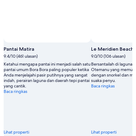
Agu
Agu
-
9
Agu
Pantai Matira
Le Meridien Beach
9.4/10 (461 ulasan)
9.0/10 (106 ulasan)
Ketahui mengapa pantai ini menjadi salah satu
Bersantailah di laguna
pantai umum Bora Bora paling populer ketika
Otemanu yang memukau 
Anda menjelajahi pasir putihnya yang sangat
dengan snorkel dan mas
indah, perairan laguna dan daerah tepi pantai
suaka penyu.
yang cantik.
Baca ringkas
Baca ringkas
Lihat properti
Lihat properti