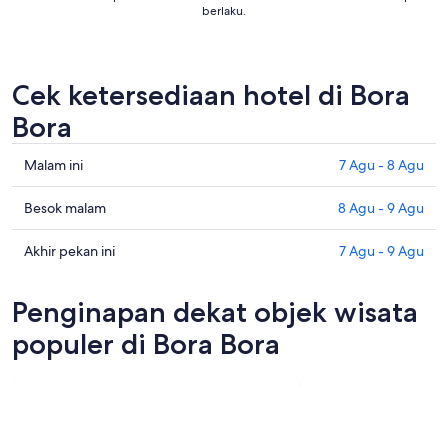
berlaku.
Cek ketersediaan hotel di Bora
Bora
Cek
Malam ini
7 Agu - 8 Agu
harga
di
Cek
Besok malam
8 Agu - 9 Agu
Bora
harga
Bora
di
Cek
Akhir pekan ini
7 Agu - 9 Agu
untuk
Bora
harga
malam
Bora
di
Penginapan dekat objek wisata
ini,
untuk
Bora
7
besok
Bora
populer di Bora Bora
Agu
malam,
untuk
-
8
akhir
8
Agu
pekan
Agu
-
ini,
9
7