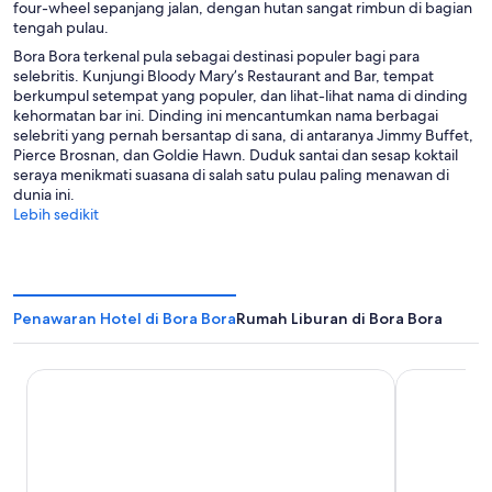
four-wheel sepanjang jalan, dengan hutan sangat rimbun di bagian
tengah pulau.
Bora Bora terkenal pula sebagai destinasi populer bagi para
selebritis. Kunjungi Bloody Mary’s Restaurant and Bar, tempat
berkumpul setempat yang populer, dan lihat-lihat nama di dinding
kehormatan bar ini. Dinding ini mencantumkan nama berbagai
selebriti yang pernah bersantap di sana, di antaranya Jimmy Buffet,
Pierce Brosnan, dan Goldie Hawn. Duduk santai dan sesap koktail
seraya menikmati suasana di salah satu pulau paling menawan di
dunia ini.
Lebih sedikit
Penawaran Hotel di Bora Bora
Rumah Liburan di Bora Bora
The Westin Bora Bora Resort & Spa
Le Bora Bora