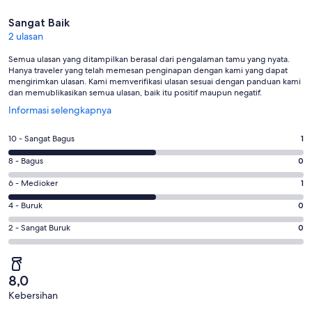
Ulasan
Sangat Baik
2 ulasan
Semua ulasan yang ditampilkan berasal dari pengalaman tamu yang nyata.
Hanya traveler yang telah memesan penginapan dengan kami yang dapat
mengirimkan ulasan. Kami memverifikasi ulasan sesuai dengan panduan kami
dan memublikasikan semua ulasan, baik itu positif maupun negatif.
Terbuka
Informasi selengkapnya
di
jendela
Penilaian
10 - Sangat Bagus
1
baru
10
Penilaian
8 - Bagus
0
-
8
Sangat
Penilaian
6 - Medioker
1
-
Bagus.
6
Bagus.
Penilaian
4 - Buruk
0
1
-
0
4
dari
Medioker.
Penilaian
2 - Sangat Buruk
0
dari
-
2
1
2
2
Buruk.
ulasan
dari
-
ulasan
0
2
Sangat
dari
8,0
ulasan
Buruk.
2
Kebersihan
0
Ulasan
ulasan