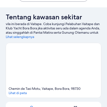
Tentang kawasan sekitar
vila ini berada di Vaitape. Coba kunjungi Pelabuhan Vaitape dan
Klub Yacht Bora Bora jika aktivitas seru ada dalam agenda Anda,
atau singgahlah di Pantai Matira serta Gunung Otemanu untuk
menjelajahi keindahan alam kawasan ini.
Lihat selengkapnya
Kunjungi panduan
perjalanan kami untuk Bora Bora
Lihat Vila lainnya di Bora Bora
Chemin de Taxi Motu, Vaitape, Bora Bora, 98730
Lihat di peta
Peta