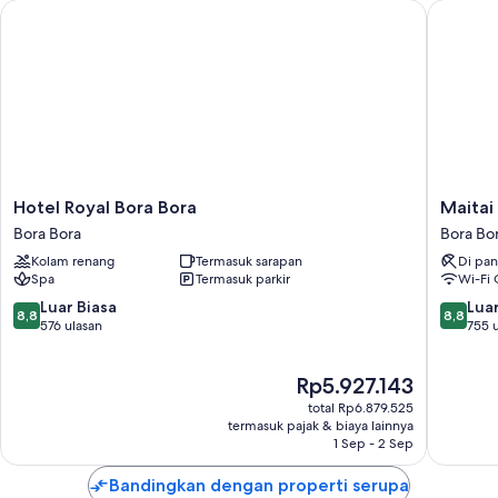
Hotel Royal Bora Bora
Maitai P
Hotel
Maitai
Hotel Royal Bora Bora
Maitai
Royal
Polynesi
Bora Bora
Bora Bo
Bora
Bora
Kolam renang
Termasuk sarapan
Di pan
Bora
Bora
Spa
Termasuk parkir
Wi-Fi 
Bora
Bora
Bora
Bora
8.8
8.8
Luar Biasa
Luar
8,8
8,8
dari
dari
576 ulasan
755 
10,
10,
Luar
Luar
Harga
Rp5.927.143
Biasa,
Biasa,
sekarang
576
755
total Rp6.879.525
Rp5.927.143
ulasan
ulasan
termasuk pajak & biaya lainnya
1 Sep - 2 Sep
Bandingkan dengan properti serupa