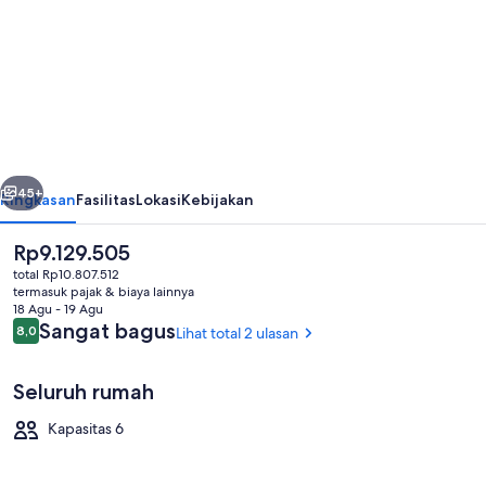
untuk
Villa
Alana
belumnya
Berikutnya
45+
Ringkasan
Fasilitas
Lokasi
Kebijakan
Harga
Rp9.129.505
saat
total Rp10.807.512
ini
termasuk pajak & biaya lainnya
Rp9.129.505
18 Agu - 19 Agu
Ulasan
Sangat bagus
8,0
Lihat total 2 ulasan
8,0 dari 10
Seluruh rumah
Kolam renang outdoor
Kapasitas 6