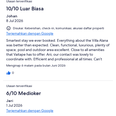
dari
Ulasan terverifikasi
2
10/10 Luar Biasa
ulasan
Johan
8 Jul 2026
Disukai: Kebersihan, check-in, komunikasi, akurasi daftar properti
Terjemahkan dengan Google
Smartest stay we ever booked. Everything about the Villa Alana
was better than expected. Clean, functional, luxurious, plenty of
space, pool and outdoor area excellent. Close to all amenities
that Vaitape has to offer. Arii, our contact was lovely to
coordinate with. Efficient and professional at all times. Can’t
recommend this property enough. Btw, house comes with
Menginap 6 malam pada bulan Juni 2026
Geckos that are an absolute delight 😁
0
Ulasan terverifikasi
6/10 Medioker
Jeri
1 Jul 2026
Terjemahkan dengan Google