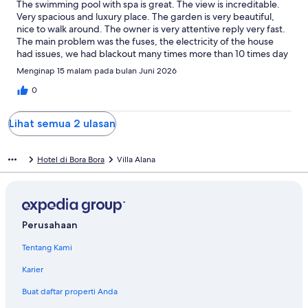
The swimming pool with spa is great. The view is increditable.
Very spacious and luxury place. The garden is very beautiful,
nice to walk around. The owner is very attentive reply very fast.
The main problem was the fuses, the electricity of the house
had issues, we had blackout many times more than 10 times day
and night. The gate door had the problem for opening. fx the
Menginap 15 malam pada bulan Juni 2026
electricity issue, that would be better. The airconditoner was
leaking water, it had been fixed. but water was still leaking
0
today before we left. The villa was difficult to find because there
was no sign for Villa Alana, we found it difficult. The location is
Lihat semua 2 ulasan
situated at the convenient location, it is close to Chen Lee
supermarkets. St.James patisserie, bank, post office.The
mattress from the master bed room needed to replace. Apart
Hotel di Bora Bora
Villa Alana
from that, we had full kitchen accessories. lots of different
sauces to cook, everything is there. The villa is very close to ferry
harbour. Avis car rental, Hieva Dance Festival. We like the place
very much. Plenty of food trucks close to shopping centres at
the night time, locals shops selling fruits, just perfect.
Perusahaan
Tentang Kami
Karier
Buat daftar properti Anda