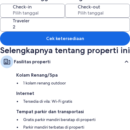
Pemanggang barbekyu
Check-in
Check-out
Fitur kamar
Semua kamar tamu di Villa Alana menyediakan fasilitas seperti WiFi
Traveler
gratis.
Cek ketersediaan
Selengkapnya tentang properti ini
Fasilitas properti
Kolam Renang/Spa
1 kolam renang outdoor
Internet
Tersedia di vila: Wi-Fi gratis
Tempat parkir dan transportasi
Gratis parkir mandiri beratap di properti
Parkir mandiri terbatas di properti