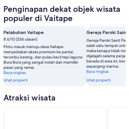
Agu
malam,
untuk
di
Penginapan dekat objek wisata
-
11
akhir
Vaitape
11
Agu
pekan
untuk
populer di Vaitape
Agu
-
ini,
akhir
12
14
pekan
Pelabuhan Vaitape
Gereja Paroki Saint
Agu
Agu
berikutnya,
8.6/10 (336 ulasan)
-
21
Gereja Paroki Saint Pier
16
Agu
salah satu tempat untuk
Pintu masuk menuju desa Vaitape
maka kenapa tidak menik
Agu
-
menyediakan akses premium ke pantai,
dijelajahi selama perja
terumbu karang, dan pulau kecil tepi laguna
23
berada di area ini, berja
Bora Bora yang sangat indah dan memiliki
Agu
sepanjang marina.
pasar yang ramai.
Baca ringkas
Baca ringkas
Lihat properti
Lihat properti
Atraksi wisata
Pengalaman Asli Bora Bora dengan ATV / QUAD & Vanilla
Bora Bora: