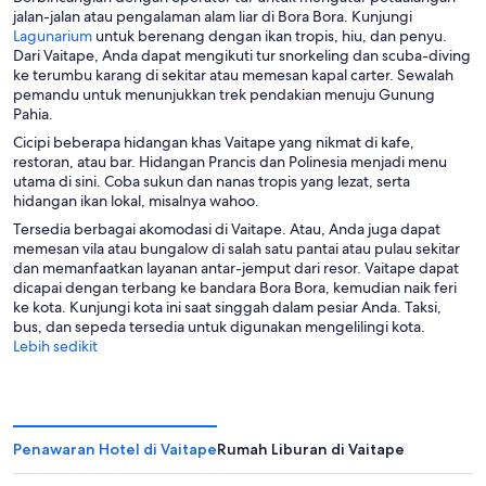
jalan-jalan atau pengalaman alam liar di Bora Bora. Kunjungi
l
T
Lagunarium
untuk berenang dengan ikan tropis, hiu, dan penyu.
a
e
Dari Vaitape, Anda dapat mengikuti tur snorkeling dan scuba-diving
b
r
ke terumbu karang di sekitar atau memesan kapal carter. Sewalah
a
b
pemandu untuk menunjukkan trek pendakian menuju Gunung
r
u
Pahia.
u
k
Cicipi beberapa hidangan khas Vaitape yang nikmat di kafe,
a
restoran, atau bar. Hidangan Prancis dan Polinesia menjadi menu
d
utama di sini. Coba sukun dan nanas tropis yang lezat, serta
i
hidangan ikan lokal, misalnya wahoo.
j
Tersedia berbagai akomodasi di Vaitape. Atau, Anda juga dapat
e
memesan vila atau bungalow di salah satu pantai atau pulau sekitar
n
dan memanfaatkan layanan antar-jemput dari resor. Vaitape dapat
d
dicapai dengan terbang ke bandara Bora Bora, kemudian naik feri
e
ke kota. Kunjungi kota ini saat singgah dalam pesiar Anda. Taksi,
l
bus, dan sepeda tersedia untuk digunakan mengelilingi kota.
a
Lebih sedikit
b
a
r
u
Penawaran Hotel di Vaitape
Rumah Liburan di Vaitape