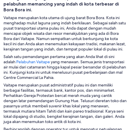
pelabuhan memancing yang indah di kota terbesar di
Bora Bora ini.
Vaitape merupakan kota utama di ujung barat Bora Bora. Kota ini
menghadap mulut laguna yang indah berkilauan. Sebagai salah satu
pusat transportasi utama pulau ini, Anda dapat dengan mudah
mencapai objek wisata dan resor menakjubkan yang ada di Bora
Bora dari Vaitape. Namun sempatkan untuk berkunjung ke kota
kecil ini dan Anda akan menemukan kekayaan tradisi, makanan lezat,
kerajinan tangan yang indah, dan tempat populer lokal di pulau ini.
Salah satu pemandangan pertama yang akan Anda lihat di sini
T
adalah
Pelabuhan Vaitape
yang menawan. Semua jenis transportasi
e
air mulai dari catamaran hingga kapal pesiar bersandar di pelabuhan
r
ini. Kunjungi kota ini untuk menelusuri pusat perbelanjaan dan mal
b
Centre Commercial La Pahia.
u
Vaitape merupakan pusat administratif pulau ini dan memiliki
k
berbagai fasilitas, termasuk bank, kantor pos, dan minimarket.
a
Perhatikan Gereja Protestan bercat merah muda yang cantik
d
dengan latar pemandangan Gunung Hue. Telusuri deretan toko dan
i
pasarnya untuk membeli suvenir khas lokal yang menawan,
j
termasuk mutiara hitam Tahiti dan kain pareo tradisional. Karya seni
e
lokal dipajang di studio, bengkel kerajinan tangan, dan galeri. Anda
n
juga akan menemukan toko antik di kota ini.
d
Berbincanglah dengan operator tur untuk mengatur petualangan
e