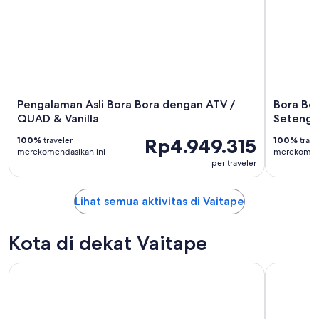
Pengalaman Asli Bora Bora dengan ATV /
Bora Bor
QUAD & Vanilla
Setenga
Rp4.949.315
100%
traveler
100%
trave
merekomendasikan ini
merekomend
per traveler
Lihat semua aktivitas di Vaitape
Kota di dekat Vaitape