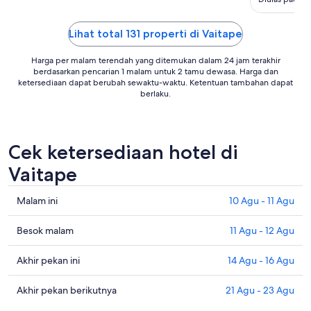
Vaitape has t
coordinate wi
Lihat total 131 properti di Vaitape
Harga per malam terendah yang ditemukan dalam 24 jam terakhir
berdasarkan pencarian 1 malam untuk 2 tamu dewasa. Harga dan
ketersediaan dapat berubah sewaktu-waktu. Ketentuan tambahan dapat
berlaku.
Cek ketersediaan hotel di
Vaitape
Cek
Malam ini
10 Agu - 11 Agu
harga
di
Cek
Besok malam
11 Agu - 12 Agu
Vaitape
harga
untuk
di
Cek
Akhir pekan ini
14 Agu - 16 Agu
malam
Vaitape
harga
ini,
untuk
di
Cek
Akhir pekan berikutnya
21 Agu - 23 Agu
10
besok
Vaitape
harga