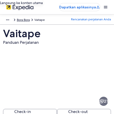
Langsung ke konten utama
Dapatkan aplikasinya
Rencanakan perjalanan Anda
Bora Bora
Vaitape
Vaitape
Panduan Perjalanan
Foto
dari
Vaitape
21
Check-in
Check-out