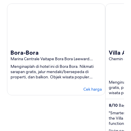
Bora-Bora
Villa Alana
Bora-Bora
Villa Al
Marina Centrale Vaitape Bora Bora Leeward
Chemin de 
Islands
Vaitape Bor
Menginaplah di hotel ini di Bora Bora. Nikmati
sarapan gratis, jalur mendaki/bersepeda di
properti, dan balkon. Objek wisata populer
seperti Pantai Matira dan ...
Menginaplah 
gratis, park
Cek harga
wisata popul
Seniman Alai
8
/
10
Bagus S
"Smartest s
the Villa Al
functional, 
outdoor area
Diulas pada t