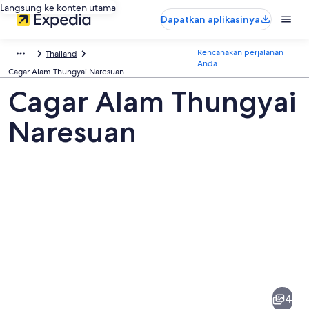
Langsung ke konten utama
Dapatkan aplikasinya
Rencanakan perjalanan
Thailand
Anda
Cagar Alam Thungyai Naresuan
Cagar Alam Thungyai
Naresuan
Foto
dari
Cagar
4
Alam