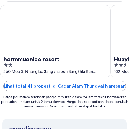
Agu
14
Agu
hormmuenlee resort
Huaykha
-
16
Agu
hormmuenlee resort
Huay
2
2.5
Resor
out
out
260 Moo 3, Nhongloo Sangkhlaburi Sangkhla Buri
102 Moo.
Kanchanaburi
of
of
5
5
Lihat total 41 properti di Cagar Alam Thungyai Naresuan
Harga per malam terendah yang ditemukan dalam 24 jam terakhir berdasarkan
pencarian 1 malam untuk 2 tamu dewasa. Harga dan ketersediaan dapat berubah
sewaktu-waktu. Ketentuan tambahan dapat berlaku.