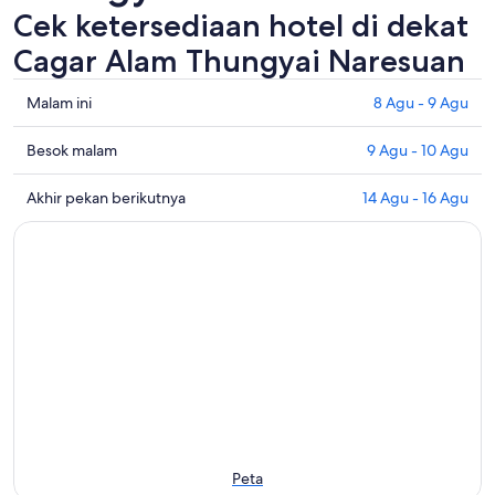
Cek ketersediaan hotel di dekat
Cagar Alam Thungyai Naresuan
Periksa
Malam ini
8 Agu - 9 Agu
semua
harga
Periksa
Besok malam
9 Agu - 10 Agu
di
harga
dekat
dekat
Periksa
Akhir pekan berikutnya
14 Agu - 16 Agu
Cagar
dengan
semua
Alam
Cagar
harga
Thungyai
Alam
di
Naresuan
Thungyai
dekat
untuk
Naresuan
Cagar
malam
untuk
Alam
ini,
besok
Thungyai
8
malam,
Naresuan
Agu
9
untuk
-
Agu
akhir
9
-
pekan
Agu
10
depan,
Peta