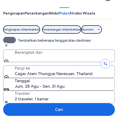
Thungyai
Naresuan
Penginapan
Penerbangan
Mobil
Paket
Atraksi Wisata
Penginapan ditambahkan
Penerbangan ditambahkan
Ekonomi
Cagar Alam Thungyai Naresuan
Tambahkan beberapa tanggal atau destinasi
Berangkat dari
Pergi ke
Cagar Alam Thungyai Naresuan, Thailand
Tanggal
Jum, 28 Agu - Sen, 31 Agu
Traveler
2 traveler, 1 kamar
Cari