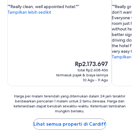
dari
dari
"Really clean, well appointed hotel."
"Really great 
10,
10,
Tampilkan lebih sedikit
don’t want to 
Sempurna,
Luar
Everyone was v
(1.822
Biasa,
room just had
ulasan)
(1.247
without hesita
ulasan)
better signage
driving down a
the hotel for 
very easy to g
Tampilkan lebi
Harga
Rp2.173.697
sekarang
total Rp2.608.436
Rp2.173.697
termasuk pajak & biaya lainnya
10 Agu - 11 Agu
Harga
Harga per malam terendah yang ditemukan dalam 24 jam terakhir
berdasarkan pencarian 1 malam untuk 2 tamu dewasa. Harga dan
per
ketersediaan dapat berubah sewaktu-waktu. Ketentuan tambahan
malam
mungkin berlaku.
terendah
yang
Lihat semua properti di Cardiff
ditemukan
dalam
24