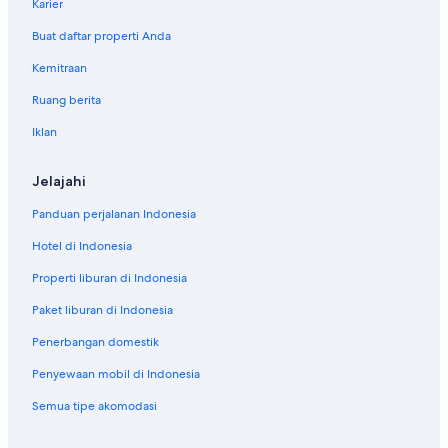
Karier
e
n
Buat daftar properti Anda
t
a
Kemitraan
l
m
Ruang berita
o
Iklan
b
i
l
Jelajahi
d
e
Panduan perjalanan Indonesia
k
a
Hotel di Indonesia
t
W
Properti liburan di Indonesia
a
Paket liburan di Indonesia
l
e
Penerbangan domestik
s
Penyewaan mobil di Indonesia
Semua tipe akomodasi