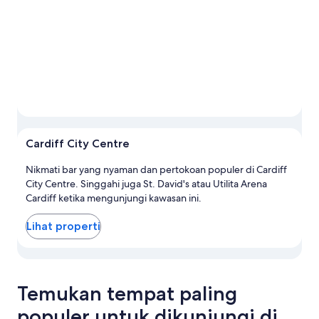
Foto 
Cardiff City Centre
Nikmati bar yang nyaman dan pertokoan populer di Cardiff
City Centre. Singgahi juga St. David's atau Utilita Arena
Cardiff ketika mengunjungi kawasan ini.
Lihat properti
Lihat properti di peta untuk Cardiff City Centre
Temukan tempat paling
populer untuk dikunjungi di