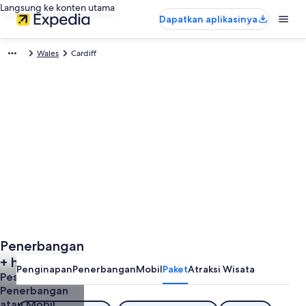
Langsung ke konten utama
Dapatkan aplikasinya
Wales
Cardiff
Penerbangan
+ hotel di
Penginapan
Penerbangan
Mobil
Paket
Atraksi Wisata
Cardiff
Pesan Hotel +
Penerbangan
atau Mobil