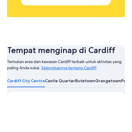
Tempat menginap di Cardiff
Temukan area dan kawasan Cardiff terbaik untuk aktivitas yang
paling Anda sukai.
Selengkapnya tentang Cardiff
Selengkapnya
tentang
Cardiff City Centre
Castle Quarter
Butetown
Grangetown
Pont
Cardiff