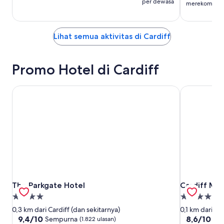
per dewasa
merekomenda
Lihat semua aktivitas di Cardiff
Promo Hotel di Cardiff
The Parkgate Hotel
Cardiff Marr
The Parkgate Hotel
Cardiff Marr
The Parkgate Hotel
Cardiff Mar
Properti
Properti
bintang
bintang
0,3 km dari Cardiff (dan sekitarnya)
0,1 km dari Ca
4.0
4.0
9.4
8.6
9,4/10
8,6/10
Sempurna
Lua
(1.822 ulasan)