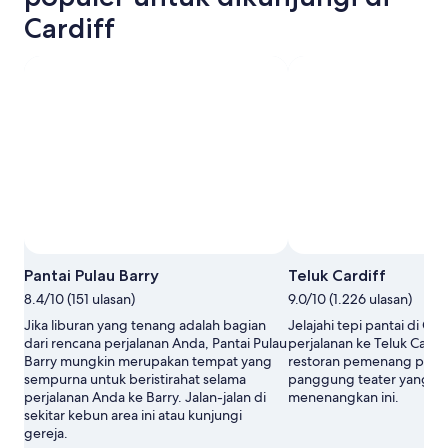
Cardiff
Pantai Pulau Barry
Teluk Cardiff
8.4/10 (151 ulasan)
9.0/10 (1.226 ulasan)
Jika liburan yang tenang adalah bagian
Jelajahi tepi pantai di Ca
dari rencana perjalanan Anda, Pantai Pulau
perjalanan ke Teluk Cardiff
Barry mungkin merupakan tempat yang
restoran pemenang peng
sempurna untuk beristirahat selama
panggung teater yang te
perjalanan Anda ke Barry. Jalan-jalan di
menenangkan ini.
sekitar kebun area ini atau kunjungi
gereja.