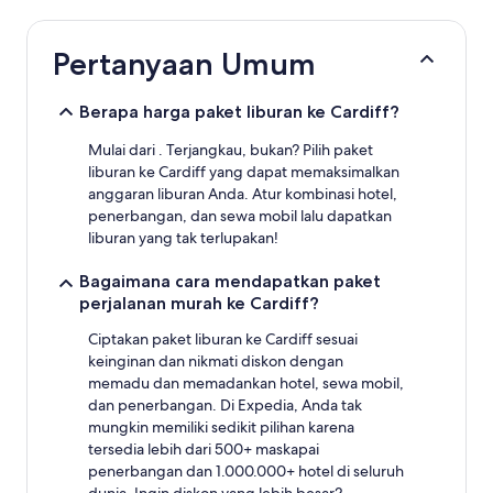
jam
terakhir
berdasarkan
Pertanyaan Umum
pencarian
1
malam
Berapa harga paket liburan ke Cardiff?
untuk
2
Mulai dari . Terjangkau, bukan? Pilih paket
tamu
liburan ke Cardiff yang dapat memaksimalkan
dewasa.
anggaran liburan Anda. Atur kombinasi hotel,
Harga
penerbangan, dan sewa mobil lalu dapatkan
dan
liburan yang tak terlupakan!
ketersediaan
dapat
Bagaimana cara mendapatkan paket
berubah
perjalanan murah ke Cardiff?
sewaktu-
waktu.
Ciptakan paket liburan ke Cardiff sesuai
Ketentuan
keinginan dan nikmati diskon dengan
tambahan
mungkin
memadu dan memadankan hotel, sewa mobil,
berlaku.
dan penerbangan. Di Expedia, Anda tak
mungkin memiliki sedikit pilihan karena
tersedia lebih dari 500+ maskapai
penerbangan dan 1.000.000+ hotel di seluruh