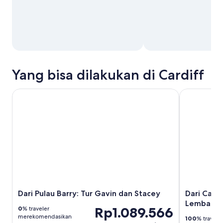
Yang bisa dilakukan di Cardiff
Dari Pulau Barry: Tur Gavin dan Stacey
Dari Cardif
Dari Pulau Barry: Tur Gavin dan Stacey
Dari Cardi
Lembah W
Rp1.089.566
0
% traveler
merekomendasikan
100
% travele