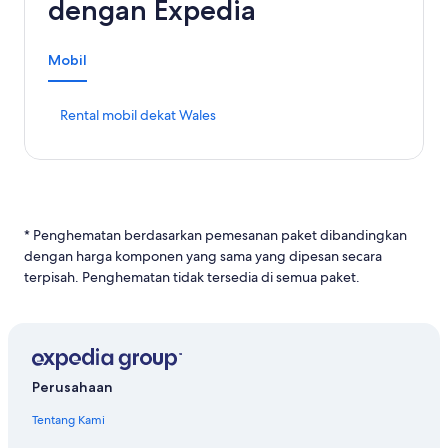
dengan Expedia
Mobil
T
Rental mobil dekat Wales
a
u
t
a
n
S
* Penghematan berdasarkan pemesanan paket dibandingkan
t
dengan harga komponen yang sama yang dipesan secara
a
n
terpisah. Penghematan tidak tersedia di semua paket.
d
a
r
u
n
t
Perusahaan
u
k
Tentang Kami
R