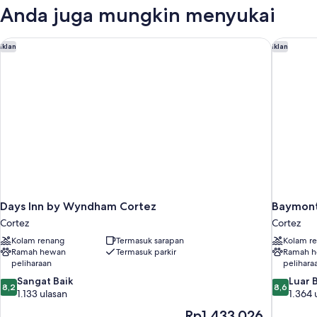
(Second
1
Anda juga mungkin menyukai
King
or
Bed,
Third
Non
Days Inn by Wyndham Cortez
Baymont
Iklan
Iklan
Floor,
Smoking
stairs
(Second
or
only)
Third
Floor,
stairs
only)
Days Inn by Wyndham Cortez
Baymont
Cortez
Cortez
Kolam renang
Termasuk sarapan
Kolam r
Ramah hewan
Termasuk parkir
Ramah 
peliharaan
pelihara
8.2
8.6
Sangat Baik
Luar 
8,2
8,6
dari
dari
1.133 ulasan
1.364 
10,
10,
Harga
Rp1.433.026