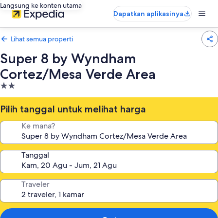
Langsung ke konten utama
Dapatkan aplikasinya
Lihat semua properti
Super 8 by Wyndham
Cortez/Mesa Verde Area
Properti
bintang
2.0
Pilih tanggal untuk melihat harga
Ke mana?
Tanggal
Traveler