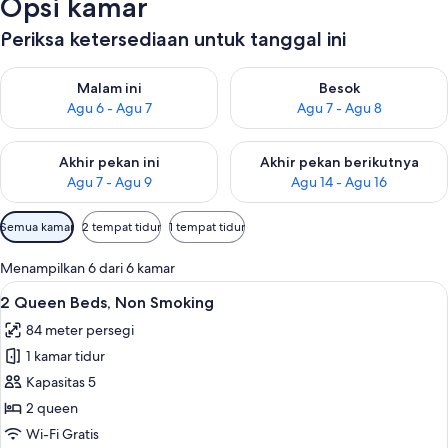
Opsi kamar
Periksa ketersediaan untuk tanggal ini
Periksa ketersediaan untuk malam ini Agu 6 - Agu 7
Periksa ketersediaan untuk be
Malam ini
Besok
Agu 6 - Agu 7
Agu 7 - Agu 8
Periksa ketersediaan untuk akhir pekan ini Agu 7 - Agu 9
Periksa ketersediaan untuk ak
Akhir pekan ini
Akhir pekan berikutnya
Agu 7 - Agu 9
Agu 14 - Agu 16
Filter
Semua kamar
2 tempat tidur
1 tempat tidur
tersedia
untuk
Menampilkan 6 dari 6 kamar
kamar
Lihat
Seprai premium, meja kerja, tirai ked
7
2 Queen Beds, Non Smoking
semua
84 meter persegi
foto
1 kamar tidur
untuk
2
Kapasitas 5
Queen
2 queen
Beds,
Wi-Fi Gratis