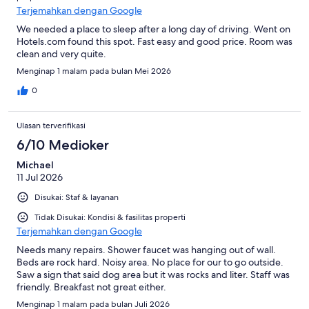
Terjemahkan dengan Google
We needed a place to sleep after a long day of driving. Went on
Hotels.com found this spot. Fast easy and good price. Room was
clean and very quite.
Menginap 1 malam pada bulan Mei 2026
0
Ulasan terverifikasi
6/10 Medioker
Michael
11 Jul 2026
Disukai: Staf & layanan
Tidak Disukai: Kondisi & fasilitas properti
Terjemahkan dengan Google
Needs many repairs. Shower faucet was hanging out of wall.
Beds are rock hard. Noisy area. No place for our to go outside.
Saw a sign that said dog area but it was rocks and liter. Staff was
friendly. Breakfast not great either.
Menginap 1 malam pada bulan Juli 2026