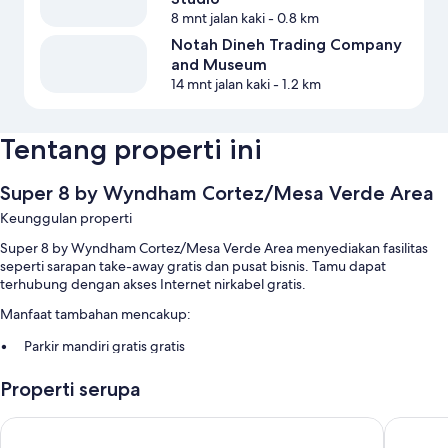
8 mnt jalan kaki
- 0.8 km
Notah Dineh Trading Company
and Museum
14 mnt jalan kaki
- 1.2 km
Tentang properti ini
Super 8 by Wyndham Cortez/Mesa Verde Area
Keunggulan properti
Super 8 by Wyndham Cortez/Mesa Verde Area menyediakan fasilitas
seperti sarapan take-away gratis dan pusat bisnis. Tamu dapat
terhubung dengan akses Internet nirkabel gratis.
Manfaat tambahan mencakup:
Parkir mandiri gratis gratis
Mesin jual otomatis, pusat komputer, dan properti bebas-rokok
Properti serupa
Resepsionis 24 jam
Ulasan tamu memberikan nilai yang baik untuk nilai keseluruhan
Days Inn by Wyndham Cortez
Econo Lo