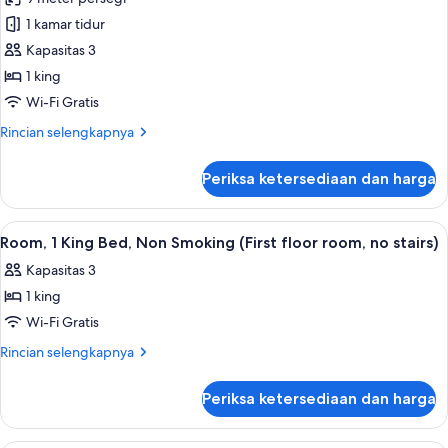
Accessible,
foto
Non
1 kamar tidur
untuk
Smoking
Room,
Kapasitas 3
(Bathtub
1
w/
1 king
Grab
King
Wi-Fi Gratis
Bars)
Bed,
Rincian
Rincian selengkapnya
Non
lebih
Smoking
lanjut
Periksa ketersediaan dan harga
untuk
Room,
1
Lihat
Seprai premium, meja kerja, tirai ked
6
King
Room, 1 King Bed, Non Smoking (First floor room, no stairs)
semua
Bed,
Kapasitas 3
Non
foto
Smoking
1 king
untuk
Room,
Wi-Fi Gratis
1
Rincian
Rincian selengkapnya
King
lebih
lanjut
Bed,
Periksa ketersediaan dan harga
untuk
Non
Room,
Smoking
1