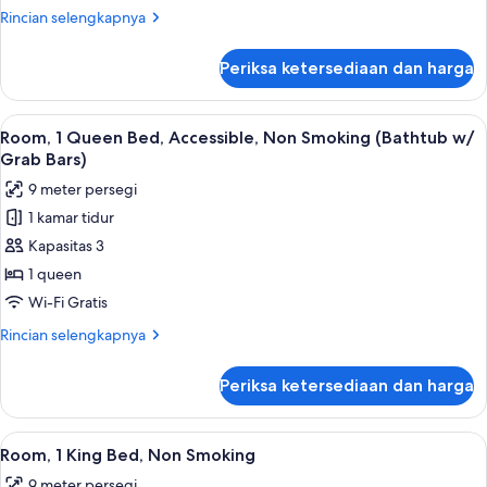
Non
Rincian
Rincian selengkapnya
Smoking
lebih
lanjut
Periksa ketersediaan dan harga
untuk
2
Queen
Lihat
Room, 1 Queen Bed, Accessible, Non Sm
5
Beds,
Room, 1 Queen Bed, Accessible, Non Smoking (Bathtub w/
semua
Non
Grab Bars)
Smoking
foto
9 meter persegi
untuk
1 kamar tidur
Room,
Kapasitas 3
1
Queen
1 queen
Bed,
Wi-Fi Gratis
Accessible,
Rincian
Rincian selengkapnya
Non
lebih
Smoking
lanjut
Periksa ketersediaan dan harga
untuk
(Bathtub
Room,
w/
1
Lihat
Seprai premium, meja kerja, tirai ked
Grab
6
Queen
Room, 1 King Bed, Non Smoking
semua
Bed,
Bars)
9 meter persegi