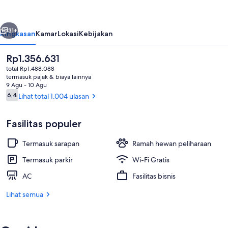
Wyndham
Cortez/Mesa
belumnya
Berikutnya
Verde
31+
Ringkasan
Kamar
Lokasi
Kebijakan
Area
Harga
Rp1.356.631
saat
total Rp1.488.088
ini
termasuk pajak & biaya lainnya
Rp1.356.631
9 Agu - 10 Agu
Ulasan
6,4
Lihat total 1.004 ulasan
6,4 dari 10
Fasilitas populer
Room, 1 King Bed, Non Smoking | Pe
Termasuk sarapan
Ramah hewan peliharaan
Termasuk parkir
Wi-Fi Gratis
AC
Fasilitas bisnis
Lihat semua