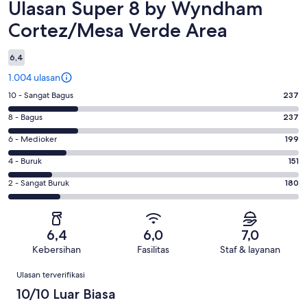
Ulasan
Ulasan Super 8 by Wyndham
Cortez/Mesa Verde Area
6,4
1.004 ulasan
Penilaian
10 - Sangat Bagus
237
10
Penilaian
8 - Bagus
237
-
8
Sangat
Penilaian
6 - Medioker
199
-
Bagus.
6
Bagus.
Penilaian
4 - Buruk
151
237
-
237
4
dari
Medioker.
Penilaian
2 - Sangat Buruk
180
dari
-
1004
199
2
1004
Buruk.
ulasan
dari
-
ulasan
151
1004
Sangat
dari
6,4
6,0
7,0
ulasan
Buruk.
1004
Kebersihan
Fasilitas
Staf & layanan
180
ulasan
Ulasan
dari
Ulasan terverifikasi
1004
10/10 Luar Biasa
ulasan