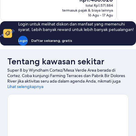
Sangat
Luar
sekarang
total Rp1.571.884
Baik,
Biasa,
Rp1.433.026
termasuk pajak & biaya lainnya
1.133
1.364
16 Agu - 17 Agu
ulasan
ulasan
Login untuk melihat diskon dan manfaat yang memenuhi
syarat. Lebih banyak reward untuk lebih banyak petualangan!
Login
Daftar sekarang, gratis
Tentang kawasan sekitar
Super 8 by Wyndham Cortez/Mesa Verde Area berada di
Cortez. Coba kunjungi Farming Terraces dan Pabrik Bir Dolores
River jika aktivitas seru ada dalam agenda Anda, nikmati juga
sejumlah objek wisata seperti Balai Budaya Cortez dan Cultural
Lihat selengkapnya
Park. Jangan lupa untuk menjelajahi aktivitas di area ini,
termasuk bermain ski.
Kunjungi panduan perjalanan kami untuk
Cortez