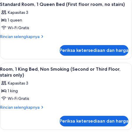
Lihat
Seprai premium, meja kerja, tirai ked
5
(First
King
Standard Room, 1 Queen Bed (First floor room, no stairs)
semua
Bed,
floor
Kapasitas 3
Non
foto
room,
Smoking
1 queen
untuk
no
(First
Standard
Wi-Fi Gratis
floor
stairs)
Room,
room,
Rincian
Rincian selengkapnya
no
1
lebih
stairs)
lanjut
Queen
Periksa ketersediaan dan harga
untuk
Bed
Standard
(First
Room,
Lihat
Seprai premium, meja kerja, tirai ked
6
floor
1
Room, 1 King Bed, Non Smoking (Second or Third Floor,
semua
Queen
room,
stairs only)
Bed
foto
no
Kapasitas 3
(First
untuk
stairs)
floor
1 king
Room,
room,
Wi-Fi Gratis
1
no
stairs)
King
Rincian
Rincian selengkapnya
lebih
Bed,
lanjut
Non
Periksa ketersediaan dan harga
untuk
Smoking
Room,