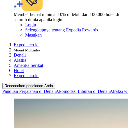
Member hemat minimal 10% di lebih dari 100.000 hotel di
seluruh dunia apabila login.
Login
Selengkapnya tentang Expedia Rewards
Masukan
Expedia.co.id
Mount McKinley
Denali
Alaska
Amerika Serikat
Hotel
Expedia.co.id
Rencanakan perjalanan Anda
Panduan Perjalanan di Denali
Akomodasi Liburan di Denali
Atraksi wi