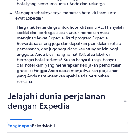
n
s
c
hotel yang sempurna untuk Anda dan keluarga.
m
k
h
i
Mengapa sebaiknya saya memesan hotel di Laamu Atoll
i
e
n
lewat Expedia?
n
i
p
d
n
Harga tak tertandingi untuk hotel di Laamu Atoll hanyalah
u
e
e
sedikit dari berbagai alasan untuk memesan masa
n
n
w
menginap lewat Expedia. Ikuti program Expedia
t
o
i
Rewards sekarang juga dan dapatkan poin dalam setiap
o
u
r
pemesanan, dan juga segudang keuntungan lain bagi
p
g
k
anggota. Anda bisa menghemat 10% atau lebih di
d
h
l
berbagai hotel tertentu! Bukan hanya itu saja, banyak
e
t
i
dari hotel kami yang menerapkan kebijakan pembatalan
z
o
c
gratis, sehingga Anda dapat menjadwalkan perjalanan
e
h
h
yang Anda nanti-nantikan apabila ada perubahan
v
e
s
rencana.
a
l
c
k
p
h
a
Jelajahi dunia perjalanan
a
l
n
t
e
dengan Expedia
t
t
c
i
h
h
e
e
t
i
l
e
s
Penginapan
Paket
Mobil
a
E
,
s
s