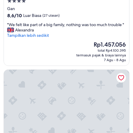
Properti
m
bintang
Gan
a
4.0
8.6
z
8,6/10
Luar Biasa
(27 ulasan)
dari
i
"
"We felt like part of a big family, nothing was too much trouble "
10,
n
W
Alexandra
Luar
g
e
Tampilkan lebih sedikit
Biasa,
c
f
(27
o
Harga
Rp1.457.056
e
ulasan)
u
sekarang
total Rp4.100.395
l
l
Rp1.457.056
termasuk pajak & biaya lainnya
t
d
7 Agu - 8 Agu
l
n
i
’
Clouds Beach Retreat Laamu
k
t
e
a
p
s
a
k
r
f
t
o
o
r
f
b
a
e
b
t
i
t
g
e