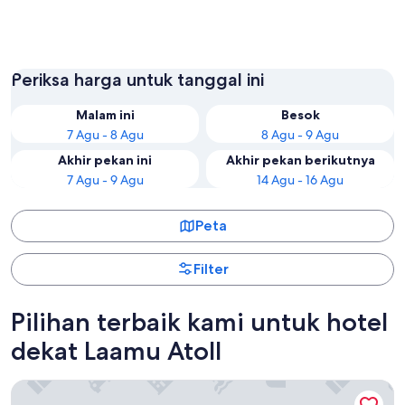
Olhuveli
Gan
Periksa harga untuk tanggal ini
Malam ini
Besok
7 Agu - 8 Agu
8 Agu - 9 Agu
Akhir pekan ini
Akhir pekan berikutnya
7 Agu - 9 Agu
14 Agu - 16 Agu
Peta
Filter
Pilihan terbaik kami untuk hotel
dekat Laamu Atoll
Six Senses Laamu