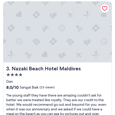
Nazaki Beach Hotel Maldives
l
,
a
l
t
a
m
e
n
t
e
p
r
o
Nazaki Beach Hotel Maldives
3. Nazaki Beach Hotel Maldives
f
e
Properti
s
bintang
Gan
i
4.0
8.0
8,0/10
Sangat Baik
o
(23 ulasan)
dari
n
"
"he young staff they have there are amazing couldn’t ask for
10,
a
h
better we were treated like royalty. They are our credit to the
Sangat
l
e
hotel. We would recommend go out and beyond for you. even
Baik,
y
y
when it was our anniversary and we asked if we could have a
(23
s
o
meal on the beach as you can see by pictures out and over
ulasan)