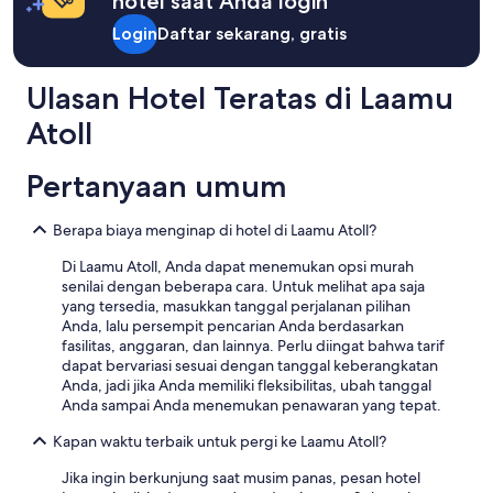
hotel saat Anda login
u
g
untuk
e
n
g
e
2
Login
Daftar sekarang, gratis
s
g
h
f
tamu
o
.
E
ü
dewasa.
u
A
x
h
Harga
Ulasan Hotel Teratas di Laamu
t
l
p
l
dan
a
l
e
Atoll
t
ketersediaan
n
e
d
.
dapat
d
e
i
D
berubah
o
n
Pertanyaan umum
a
a
sewaktu-
v
b
a
s
waktu.
e
i
n
E
Ketentuan
Berapa biaya menginap di hotel di Laamu Atoll?
r
j
d
s
tambahan
b
h
n
s
Di Laamu Atoll, Anda dapat menemukan opsi murah
mungkin
e
e
o
e
senilai dengan beberapa cara. Untuk melihat apa saja
berlaku.
y
t
m
n
yang tersedia, masukkan tanggal perjalanan pilihan
o
o
i
w
Anda, lalu persempit pencarian Anda berdasarkan
n
n
s
a
fasilitas, anggaran, dan lainnya. Perlu diingat bahwa tarif
d
t
s
r
dapat bervariasi sesuai dengan tanggal keberangkatan
o
b
e
s
Anda, jadi jika Anda memiliki fleksibilitas, ubah tanggal
u
i
d
u
Anda sampai Anda menemukan penawaran yang tepat.
r
j
c
p
e
t
a
Kapan waktu terbaik untuk pergi ke Laamu Atoll?
e
x
w
l
r
p
a
Jika ingin berkunjung saat musim panas, pesan hotel
l
o
e