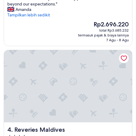
e
u
beyond our expectations."
r
n
Amanda
v
g
Tampilkan lebih sedikit
i
s
c
Harga
Rp2.696.220
t
i
sekarang
total Rp3.685.232
a
a
Rp2.696.220
termasuk pajak & biaya lainnya
f
l
7 Agu - 8 Agu
f
.
t
"
Reveries Maldives
h
e
y
h
a
v
e
t
h
e
r
e
a
r
Reveries Maldives
4. Reveries Maldives
e
a