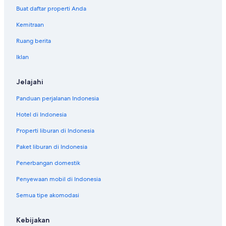
t
g
Buat daftar properti Anda
i
e
n
Kemitraan
g
d
e
e
Ruang berita
s
b
s
Iklan
a
e
r
n
.
u
Jelajahi
D
n
a
Panduan perjalanan Indonesia
d
t
d
k
Hotel di Indonesia
a
a
s
Properti liburan di Indonesia
n
s
a
p
Paket liburan di Indonesia
b
r
s
i
Penerbangan domestik
o
c
l
Penyewaan mobil di Indonesia
h
u
t
u
Semua tipe akomodasi
s
t
c
b
h
Kebijakan
e