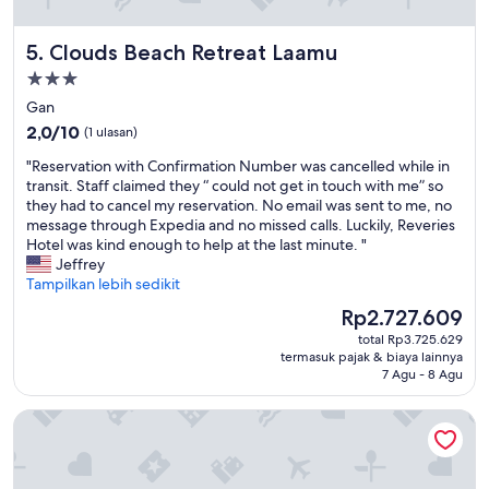
f
r
a
w
Clouds Beach Retreat Laamu
5. Clouds Beach Retreat Laamu
m
e
i
w
Properti
l
e
bintang
Gan
y
r
3.0
2.0
,
2,0/10
(1 ulasan)
e
dari
n
t
"
"Reservation with Confirmation Number was cancelled while in
10,
o
r
R
transit. Staff claimed they “ could not get in touch with me” so
(1
t
e
e
they had to cancel my reservation. No email was sent to me, no
ulasan)
h
a
s
message through Expedia and no missed calls. Luckily, Reveries
i
t
e
Hotel was kind enough to help at the last minute. "
n
e
r
Jeffrey
g
d
v
Tampilkan lebih sedikit
w
l
a
a
i
Harga
Rp2.727.609
t
s
k
sekarang
total Rp3.725.629
i
t
e
Rp2.727.609
termasuk pajak & biaya lainnya
o
o
r
7 Agu - 8 Agu
n
o
o
w
m
y
Rahaa Resort Maldives
i
u
a
t
c
l
h
h
t
C
t