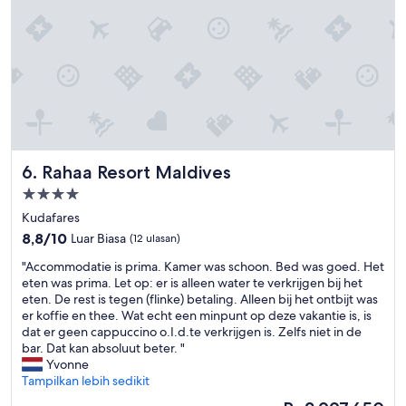
y
o
r
.
n
o
T
f
u
h
i
b
e
r
l
y
m
e
a
a
"
r
t
e
i
o
o
u
Rahaa Resort Maldives
6. Rahaa Resort Maldives
n
r
N
Properti
c
u
r
bintang
Kudafares
m
e
4.0
8.8
b
8,8/10
Luar Biasa
(12 ulasan)
d
dari
e
i
"
"Accommodatie is prima. Kamer was schoon. Bed was goed. Het
10,
r
t
A
eten was prima. Let op: er is alleen water te verkrijgen bij het
Luar
w
t
c
eten. De rest is tegen (flinke) betaling. Alleen bij het ontbijt was
Biasa,
a
o
c
er koffie en thee. Wat echt een minpunt op deze vakantie is, is
(12
s
t
o
dat er geen cappuccino o.I.d.te verkrijgen is. Zelfs niet in de
ulasan)
c
h
m
bar. Dat kan absoluut beter. "
a
e
m
Yvonne
n
h
o
Tampilkan lebih sedikit
c
o
d
e
Harga