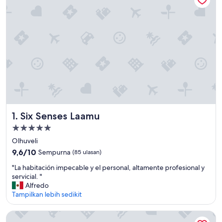
Six Senses Laamu
1. Six Senses Laamu
Properti
bintang
Olhuveli
5.0
9.6
9,6/10
Sempurna
(85 ulasan)
dari
"
"La habitación impecable y el personal, altamente profesional y
10,
L
servicial. "
Sempurna,
a
Alfredo
(85
h
Tampilkan lebih sedikit
ulasan)
a
b
The Maverick Surf and Dive Boutique Hotel
i