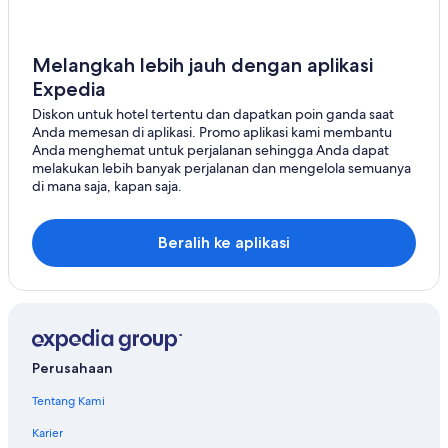
d
n
.
d
t
f
e
Melangkah lebih jauh dengan aplikasi
ü
v
Expedia
r
e
i
Diskon untuk hotel tertentu dan dapatkan poin ganda saat
r
h
Anda memesan di aplikasi. Promo aplikasi kami membantu
k
r
Anda menghemat untuk perjalanan sehingga Anda dapat
r
e
melakukan lebih banyak perjalanan dan mengelola semuanya
i
V
di mana saja, kapan saja.
j
e
g
r
e
h
n
Beralih ke aplikasi
ä
i
l
s
t
.
n
Z
i
e
s
l
s
f
Perusahaan
e
s
v
Tentang Kami
n
i
i
e
Karier
e
l