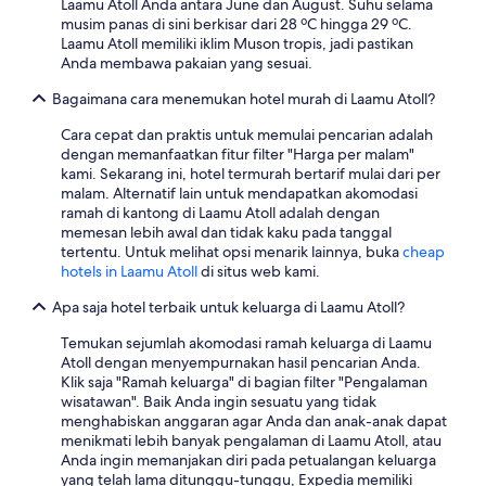
s
Laamu Atoll Anda antara June dan August. Suhu selama
s
b
c
e
musim panas di sini berkisar dari 28 ºC hingga 29 ºC.
.
w
t
r
Laamu Atoll memiliki iklim Muson tropis, jadi pastikan
L
o
a
k
Anda membawa pakaian yang sesuai.
u
h
t
o
c
l
i
f
Bagaimana cara menemukan hotel murah di Laamu Atoll?
k
m
o
f
i
e
n
Cara cepat dan praktis untuk memulai pencarian adalah
i
l
i
s
dengan memanfaatkan fitur filter "Harga per malam"
e
y
n
.
kami. Sekarang ini, hotel termurah bertarif mulai dari per
e
,
e
"
malam. Alternatif lain untuk mendapatkan akomodasi
n
R
T
ramah di kantong di Laamu Atoll adalah dengan
t
e
o
memesan lebih awal dan tidak kaku pada tanggal
h
v
c
tertentu. Untuk melihat opsi menarik lainnya, buka
cheap
e
e
h
hotels in Laamu Atoll
di situs web kami.
e
r
t
.
i
e
Apa saja hotel terbaik untuk keluarga di Laamu Atoll?
W
e
r
a
s
e
Temukan sejumlah akomodasi ramah keluarga di Laamu
t
H
i
Atoll dengan menyempurnakan hasil pencarian Anda.
e
o
g
Klik saja "Ramah keluarga" di bagian filter "Pengalaman
c
t
e
wisatawan". Baik Anda ingin sesuatu yang tidak
h
e
n
menghabiskan anggaran agar Anda dan anak-anak dapat
t
l
t
menikmati lebih banyak pengalaman di Laamu Atoll, atau
e
w
l
Anda ingin memanjakan diri pada petualangan keluarga
e
a
i
yang telah lama ditunggu-tunggu, Expedia memiliki