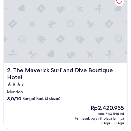
t
a
c
i
ó
n
i
m
p
e
c
a
b
The Maverick Surf and Dive Boutique Hotel
2. The Maverick Surf and Dive Boutique
l
Hotel
e
y
Properti
e
bintang
Mundoo
l
3.5
8.0
8,0/10
Sangat Baik
(2 ulasan)
p
dari
e
Harga
Rp2.420.955
10,
r
sekarang
Sangat
total Rp3.546.161
s
Rp2.420.955
termasuk pajak & biaya lainnya
Baik,
o
9 Agu - 10 Agu
(2
n
ulasan)
a