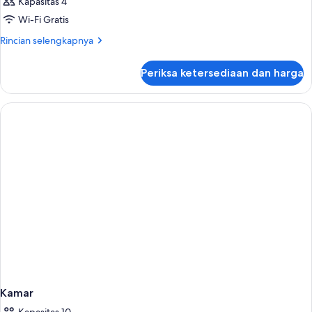
Kapasitas 4
Wi-Fi Gratis
Rincian
Rincian selengkapnya
lebih
lanjut
Periksa ketersediaan dan harga
untuk
Kamar
Kamar