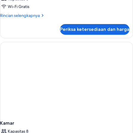
Wi-Fi Gratis
Rincian
Rincian selengkapnya
lebih
lanjut
Periksa ketersediaan dan harga
untuk
Kamar
Kamar
Kapasitas 8