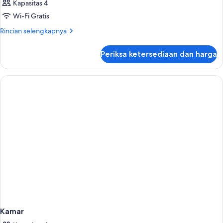
Kapasitas 4
Wi-Fi Gratis
Rincian
Rincian selengkapnya
lebih
lanjut
Periksa ketersediaan dan harga
untuk
Kamar
Kamar