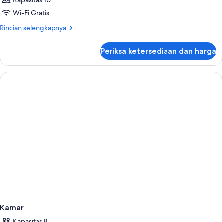
Kapasitas 10
Wi-Fi Gratis
Rincian
Rincian selengkapnya
lebih
lanjut
Periksa ketersediaan dan harga
untuk
Kamar
Kamar
Kapasitas 8