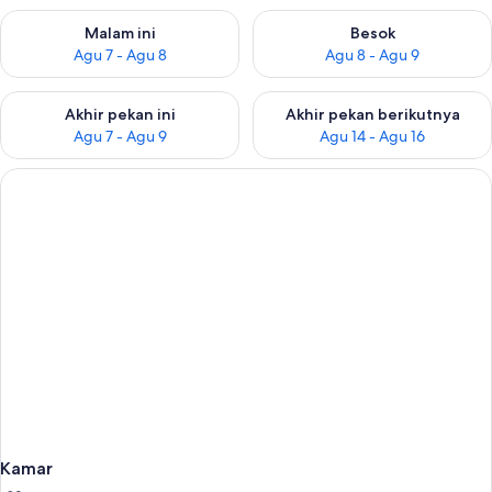
Periksa ketersediaan untuk malam ini Agu 7 - Agu 8
Periksa ketersediaan untuk be
Malam ini
Besok
Agu 7 - Agu 8
Agu 8 - Agu 9
Periksa ketersediaan untuk akhir pekan ini Agu 7 - Agu 9
Periksa ketersediaan untuk ak
Akhir pekan ini
Akhir pekan berikutnya
Agu 7 - Agu 9
Agu 14 - Agu 16
Kamar