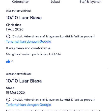
863
Kebersihan
Lokasi
Staf & layanan
46
ulasan
Ulasan
dari
Ulasan terverifikasi
863
10/10 Luar Biasa
ulasan
Christina
1 Agu 2026
Disukai: Kebersihan, staf & layanan, kondisi & fasilitas properti
Terjemahkan dengan Google
It was clean and comfortable.
Menginap 1 malam pada bulan Juli 2026
0
Ulasan terverifikasi
10/10 Luar Biasa
Shea
18 Mei 2026
Disukai: Kebersihan, staf & layanan, kondisi & fasilitas properti
Terjemahkan dengan Google