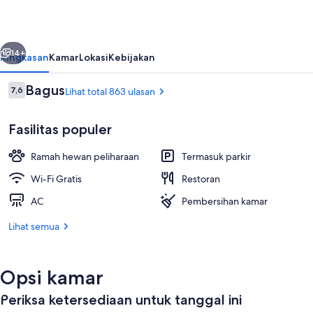
belumnya
Berikutnya
14+
Ringkasan
Kamar
Lokasi
Kebijakan
Ulasan
Bagus
7,6
Lihat total 863 ulasan
7,6 dari 10
Fasilitas populer
Ramah hewan peliharaan
Termasuk parkir
Wi-Fi Gratis
Restoran
AC
Pembersihan kamar
Meja kerja, Wi-Fi gratis, dan seprai lin
Lihat semua
Opsi kamar
Periksa ketersediaan untuk tanggal ini