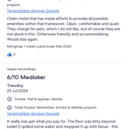
properti
Terjemahkan dengan Google
Older motel that has made efforts to provide all possible
amenities within that framework. Clean, comfortable and quiet.
They charge for pets, which I do not like, but of course they are
not alone in this. Otherwise friendly and accommodating.
Would stay again.
Menginap 1 malam pada bulan Mei 2026
0
Ulasan terverifikasi
6/10 Medioker
Timothy
23 Jul 2026
Disukai: Staf & layanan, fasilitas
Tidak Disukai: Kebersihan, kondisi & fasilitas properti
Terjemahkan dengan Google
It really was get what you pay for. The floor was dirty beyond
belief (I spilled some water and mopped it up with tissue - the