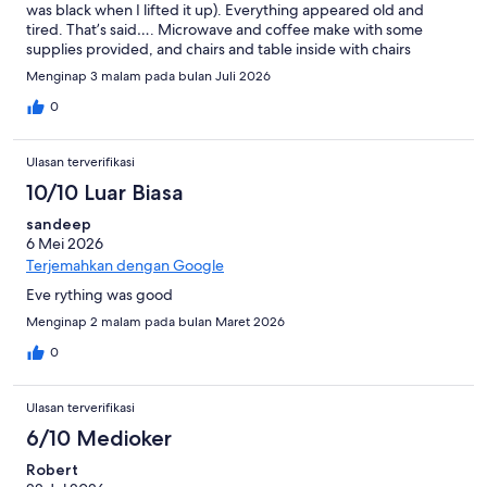
was black when I lifted it up). Everything appeared old and
tired. That’s said…. Microwave and coffee make with some
supplies provided, and chairs and table inside with chairs
outside should you want to use them. The aircon works just fine.
Menginap 3 malam pada bulan Juli 2026
The lady who checked us in was lovely. It’s clear that some work
is ongoing in the motel as workmen were there at some point.
0
Ulasan terverifikasi
10/10 Luar Biasa
sandeep
6 Mei 2026
Terjemahkan dengan Google
Eve rything was good
Menginap 2 malam pada bulan Maret 2026
0
Ulasan terverifikasi
6/10 Medioker
Robert