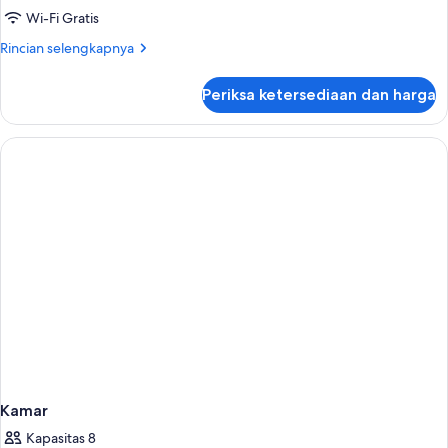
Wi-Fi Gratis
Rincian
Rincian selengkapnya
lebih
lanjut
Periksa ketersediaan dan harga
untuk
Kamar
Kamar
Kapasitas 8