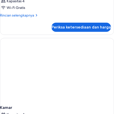
Kapasitas 4
Wi-Fi Gratis
Rincian
Rincian selengkapnya
lebih
lanjut
Periksa ketersediaan dan harga
untuk
Kamar
Kamar