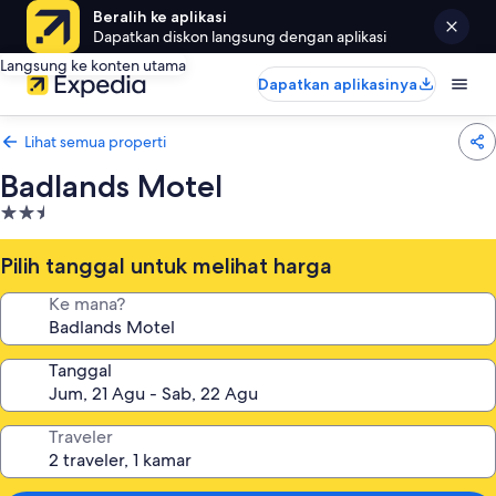
Beralih ke aplikasi
Dapatkan diskon langsung dengan aplikasi
Langsung ke konten utama
Dapatkan aplikasinya
Lihat semua properti
Badlands Motel
Properti
bintang
2.5
Pilih tanggal untuk melihat harga
Ke mana?
Tanggal
Traveler