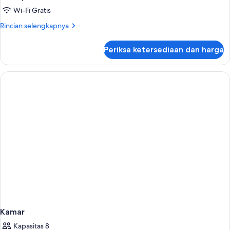
Wi-Fi Gratis
Rincian
Rincian selengkapnya
lebih
lanjut
Periksa ketersediaan dan harga
untuk
Kamar
Kamar
Kapasitas 8