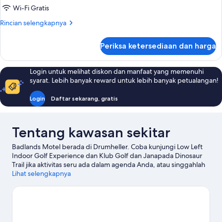
Wi-Fi Gratis
Rincian
Rincian selengkapnya
lebih
lanjut
Periksa ketersediaan dan harga
untuk
Kamar
Login untuk melihat diskon dan manfaat yang memenuhi
syarat. Lebih banyak reward untuk lebih banyak petualangan!
Login
Daftar sekarang, gratis
Tentang kawasan sekitar
Badlands Motel berada di Drumheller. Coba kunjungi Low Left
Indoor Golf Experience dan Klub Golf dan Janapada Dinosaur
Trail jika aktivitas seru ada dalam agenda Anda, atau singgahlah
di Drumheller Hoodoos serta Midland Provincial Park untuk
Lihat selengkapnya
menjelajahi keindahan alam kawasan ini. The Fossil Shop Inc dan
Fossil World Dinosaur Discovery Centre juga patut untuk
dikunjungi.
Kunjungi panduan perjalanan kami untuk Drumheller
Lihat Motel lainnya di Drumheller