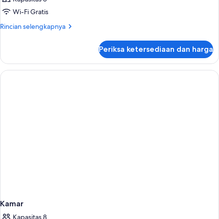
Wi-Fi Gratis
Rincian
Rincian selengkapnya
lebih
lanjut
Periksa ketersediaan dan harga
untuk
Kamar
Kamar
Kapasitas 8