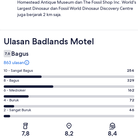
Homestead Antique Museum dan The Fossil Shop Inc. World's
Largest Dinosaur dan Fossil World Dinosaur Discovery Centre
juga berjarak 2 km saja.
Ulasan
Ulasan Badlands Motel
Bagus
7,6
863 ulasan
Penilaian
10 - Sangat Bagus
254
10
Penilaian
8 - Bagus
329
-
8
Sangat
Penilaian
6 - Medioker
162
-
Bagus.
6
Bagus.
Penilaian
4 - Buruk
72
254
-
329
4
dari
Medioker.
Penilaian
2 - Sangat Buruk
46
dari
-
863
162
2
863
Buruk.
ulasan
dari
-
ulasan
72
863
Sangat
dari
7,8
8,2
8,4
ulasan
Buruk.