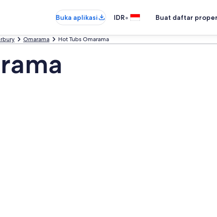
•
Buka aplikasi
IDR
Buat daftar prope
rbury
Omarama
Hot Tubs Omarama
arama