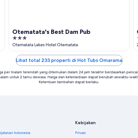
Otematata's Best Dam Pub
3
out
Otematata Lakes Hotel Otematata
of
5
Lihat total 233 properti di Hot Tubs Omarama
ga per malam terendah yang ditemukan dalam 24 jam terakhir berdasarkan pencari
alam untuk 2 tamu dewasa. Harga dan ketersediaan dapat berubah sewaktu-wakt
Ketentuan tambahan dapat berlaku.
Kebijakan
jalanan Indonesia
Privasi