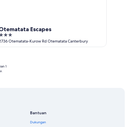
Otematata Escapes
3
out
2736 Otematata-Kurow Rd Otematata Canterbury
of
5
an 1
u.
Bantuan
Dukungan