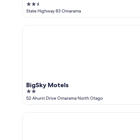
2.5
out
State Highway 83 Omarama
of
5
BigSky Motels
BigSky Motels
2
out
52 Ahuriri Drive Omarama North Otago
of
5
High Country Motel and Backpackers