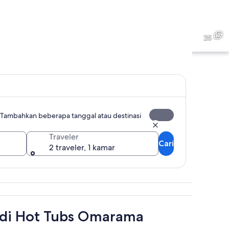
s Omarama
Hot Tubs Omarama
25
s Omarama
Hot Tubs Omarama
Tambahkan beberapa tanggal atau destinasi
Traveler
Cari
2 traveler, 1 kamar
 di Hot Tubs Omarama