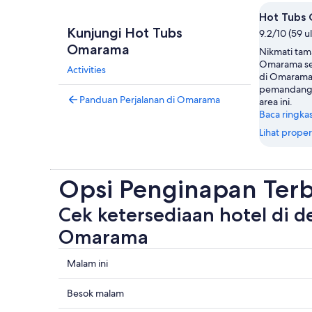
Hot Tubs
Kunjungi Hot Tubs
9.2/10 (59 u
Omarama
Nikmati tam
Omarama se
Activities
di Omarama.
pemandanga
Panduan Perjalanan di Omarama
area ini.
Baca ringka
Lihat proper
Opsi Penginapan Ter
Cek ketersediaan hotel di d
Omarama
Periksa
Malam ini
semua
harga
Periksa
Besok malam
di
harga