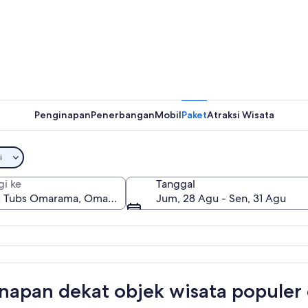
Hot Tub
Penginapan
Penerbangan
Mobil
Paket
Atraksi Wisata
Hot Tub
i
gi ke
Tanggal
Jum, 28 Agu - Sen, 31 Agu
a
napan dekat objek wisata populer