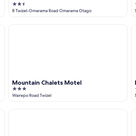
2.5
out
8 Twizel-Omarama Road Omarama Otago
of
5
Mountain Chalets Motel
La
Mountain Chalets Motel
3
out
Wairepo Road Twizel
of
5
Otematata's Best Dam Pub
Ot