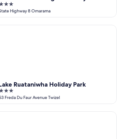
3
out
State Highway 8 Omarama
of
5
ke Ruataniwha Holiday Park
Lake Ruataniwha Holiday Park
3
out
53 Freda Du Faur Avenue Twizel
of
5
ematata Escapes