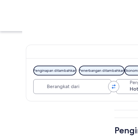
Penginapan ditambahkan
Penerbangan ditambahkan
Ekonom
Berangkat dari
Per
Hot Tubs Omaram
Jelajahi peta
Pengi