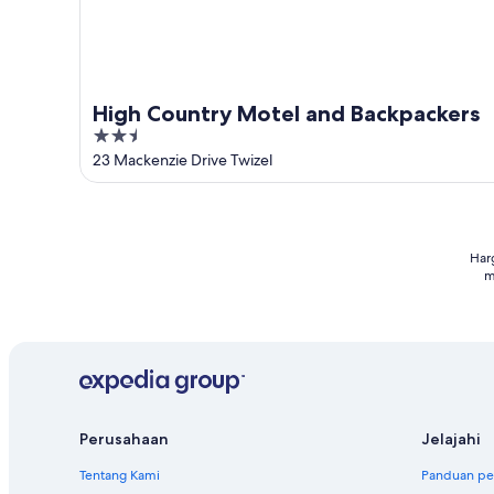
High Country Motel and Backpackers
2.5
out
23 Mackenzie Drive Twizel
of
5
Har
m
Perusahaan
Jelajahi
Tentang Kami
Panduan per