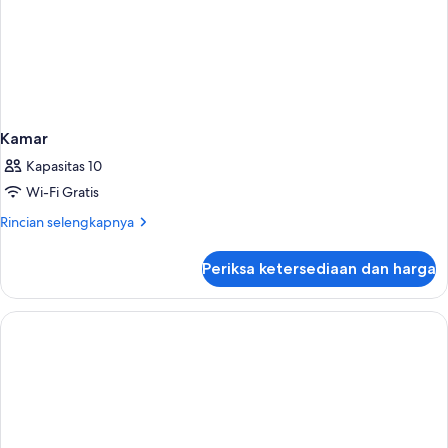
Kamar
Kapasitas 10
Wi-Fi Gratis
Rincian
Rincian selengkapnya
lebih
lanjut
Periksa ketersediaan dan harga
untuk
Kamar