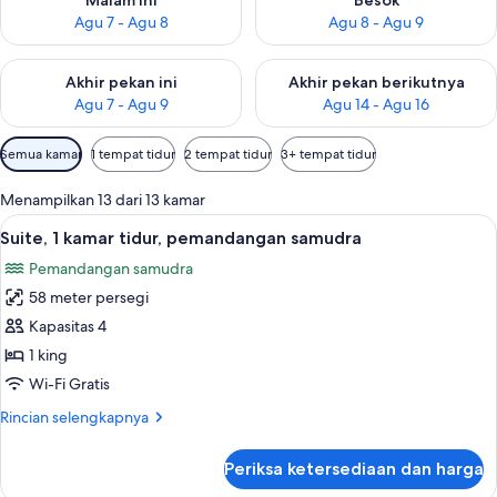
Malam ini
Besok
Agu 7 - Agu 8
Agu 8 - Agu 9
Periksa ketersediaan untuk akhir pekan ini Agu 7 - Agu 9
Periksa ketersediaan untuk ak
Akhir pekan ini
Akhir pekan berikutnya
Agu 7 - Agu 9
Agu 14 - Agu 16
Filter
Semua kamar
1 tempat tidur
2 tempat tidur
3+ tempat tidur
tersedia
untuk
Menampilkan 13 dari 13 kamar
kamar
Lihat
Suite, 1 kamar tidur, pemandangan sam
11
Suite, 1 kamar tidur, pemandangan samudra
semua
Pemandangan samudra
foto
58 meter persegi
untuk
Suite,
Kapasitas 4
1
1 king
kamar
Wi-Fi Gratis
tidur,
Rincian
Rincian selengkapnya
pemandangan
lebih
samudra
lanjut
Periksa ketersediaan dan harga
untuk
Suite,