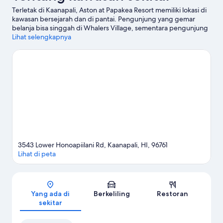
Terletak di Kaanapali, Aston at Papakea Resort memiliki lokasi di
kawasan bersejarah dan di pantai. Pengunjung yang gemar
belanja bisa singgah di Whalers Village, sementara pengunjung
lain menikmati keindahan alam Pantai Kaanapali dan Black Rock.
Lihat selengkapnya
Ingin menikmati suatu kegiatan atau pertunjukan selagi
mengunjungi kota ini? Coba periksa Lahaina Civic Center Tennis,
atau pertimbangkan hiburan malam hari di The Plantation House
Restaurant. Jelajahi petualangan air di area ini dengan
menyelam, snorkeling, dan paralayar yang berada tak jauh, atau
nikmati keseruan outdoor dengan jalur hiking/sepeda.
Kunjungi
panduan perjalanan kami untuk Kaanapali
Lihat Hotel apartemen lainnya di Kaanapali
3543 Lower Honoapiilani Rd, Kaanapali, HI, 96761
Lihat di peta
Peta
Yang ada di
Berkeliling
Restoran
sekitar