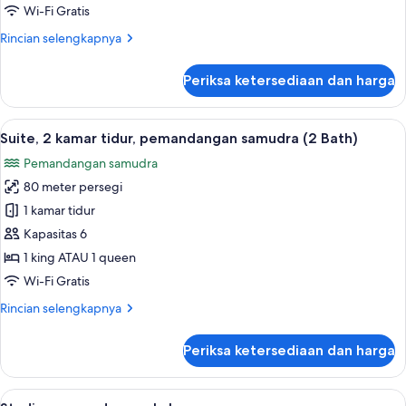
kamar
Wi-Fi Gratis
tidur,
Rincian
Rincian selengkapnya
pemandangan
lebih
kebun
lanjut
Periksa ketersediaan dan harga
untuk
Suite,
1
Lihat
Suite, 2 kamar tidur, pemandangan sa
13
kamar
Suite, 2 kamar tidur, pemandangan samudra (2 Bath)
semua
tidur,
Pemandangan samudra
pemandangan
foto
kebun
80 meter persegi
untuk
Suite,
1 kamar tidur
2
Kapasitas 6
kamar
1 king ATAU 1 queen
tidur,
Wi-Fi Gratis
pemandangan
Rincian
Rincian selengkapnya
samudra
lebih
(2
lanjut
Periksa ketersediaan dan harga
Bath)
untuk
Suite,
2
Lihat
Studio, pemandangan kebun | Peman
11
kamar