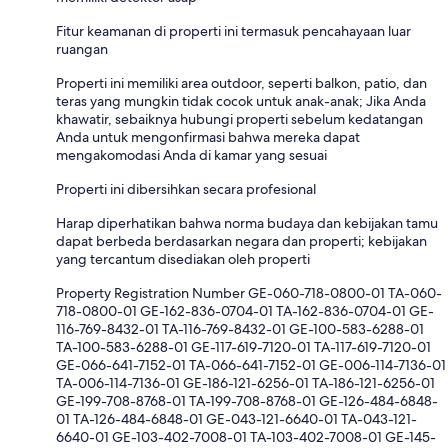
Fitur keamanan di properti ini termasuk pencahayaan luar
ruangan
Properti ini memiliki area outdoor, seperti balkon, patio, dan
teras yang mungkin tidak cocok untuk anak-anak; Jika Anda
khawatir, sebaiknya hubungi properti sebelum kedatangan
Anda untuk mengonfirmasi bahwa mereka dapat
mengakomodasi Anda di kamar yang sesuai
Properti ini dibersihkan secara profesional
Harap diperhatikan bahwa norma budaya dan kebijakan tamu
dapat berbeda berdasarkan negara dan properti; kebijakan
yang tercantum disediakan oleh properti
Property Registration Number GE-060-718-0800-01 TA-060-
718-0800-01 GE-162-836-0704-01 TA-162-836-0704-01 GE-
116-769-8432-01 TA-116-769-8432-01 GE-100-583-6288-01
TA-100-583-6288-01 GE-117-619-7120-01 TA-117-619-7120-01
GE-066-641-7152-01 TA-066-641-7152-01 GE-006-114-7136-01
TA-006-114-7136-01 GE-186-121-6256-01 TA-186-121-6256-01
GE-199-708-8768-01 TA-199-708-8768-01 GE-126-484-6848-
01 TA-126-484-6848-01 GE-043-121-6640-01 TA-043-121-
6640-01 GE-103-402-7008-01 TA-103-402-7008-01 GE-145-