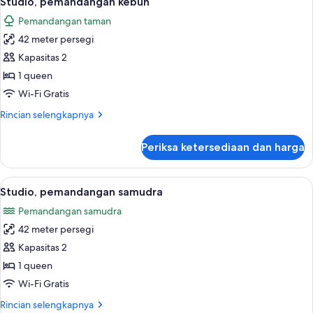
Studio, pemandangan kebun
semua
tidur,
Pemandangan taman
pemandangan
foto
samudra
42 meter persegi
untuk
(2
Studio,
Kapasitas 2
Bath)
pemandangan
1 queen
kebun
Wi-Fi Gratis
Rincian
Rincian selengkapnya
lebih
lanjut
Periksa ketersediaan dan harga
untuk
Studio,
pemandangan
Lihat
Studio, pemandangan samudra | Pem
13
kebun
Studio, pemandangan samudra
semua
Pemandangan samudra
foto
42 meter persegi
untuk
Studio,
Kapasitas 2
pemandangan
1 queen
samudra
Wi-Fi Gratis
Rincian
Rincian selengkapnya