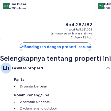
Maui
8.8
9.0
Luar Biasa
Ist
Lanai, lemari dan ruang baju, dan ruang duduk terpisah
8,8
9,0
Kaanapa
dari
dari
4.238 ulasan
1.011
10,
10,
Luar
Istimew
Biasa,
1.011
Harga
Rp4.287.182
4.238
ulasan
sekarang
total Rp5.621.353
ulasan
Rp4.287.182
termasuk pajak & biaya lainnya
21 Agu - 22 Agu
Bandingkan dengan properti serupa
Selengkapnya tentang properti ini
Fasilitas properti
Pantai
Di pantai berpasir
Kolam Renang/Spa
2 bathtub air panas
2 kolam renang outdoor