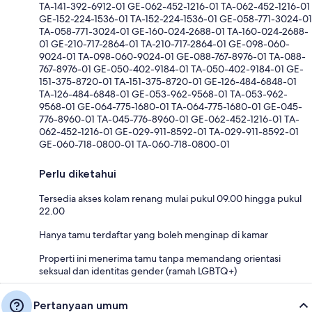
TA-141-392-6912-01 GE-062-452-1216-01 TA-062-452-1216-01
GE-152-224-1536-01 TA-152-224-1536-01 GE-058-771-3024-01
TA-058-771-3024-01 GE-160-024-2688-01 TA-160-024-2688-
01 GE-210-717-2864-01 TA-210-717-2864-01 GE-098-060-
9024-01 TA-098-060-9024-01 GE-088-767-8976-01 TA-088-
767-8976-01 GE-050-402-9184-01 TA-050-402-9184-01 GE-
151-375-8720-01 TA-151-375-8720-01 GE-126-484-6848-01
TA-126-484-6848-01 GE-053-962-9568-01 TA-053-962-
9568-01 GE-064-775-1680-01 TA-064-775-1680-01 GE-045-
776-8960-01 TA-045-776-8960-01 GE-062-452-1216-01 TA-
062-452-1216-01 GE-029-911-8592-01 TA-029-911-8592-01
GE-060-718-0800-01 TA-060-718-0800-01
Perlu diketahui
Tersedia akses kolam renang mulai pukul 09.00 hingga pukul
22.00
Hanya tamu terdaftar yang boleh menginap di kamar
Properti ini menerima tamu tanpa memandang orientasi
seksual dan identitas gender (ramah LGBTQ+)
Pertanyaan umum