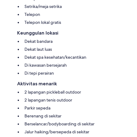
Setrika/meja setrika
Telepon
Telepon lokal gratis
Keunggulan lokasi
Dekat bandara
Dekat laut luas
Dekat spa kesehatan/kecantikan
Di kawasan bersejarah
Di tepi perairan
Aktivitas menarik
2 lapangan pickleball outdoor
2 lapangan tenis outdoor
Parkir sepeda
Berenang di sekitar
Berselancar/bodyboarding di sekitar
Jalur haiking/bersepeda di sekitar