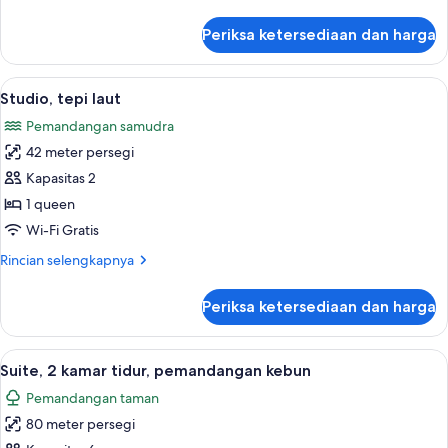
lebih
lanjut
Periksa ketersediaan dan harga
untuk
Studio,
pemandangan
Lihat
Studio, tepi laut | Balkon
11
samudra
Studio, tepi laut
semua
Pemandangan samudra
foto
42 meter persegi
untuk
Studio,
Kapasitas 2
tepi
1 queen
laut
Wi-Fi Gratis
Rincian
Rincian selengkapnya
lebih
lanjut
Periksa ketersediaan dan harga
untuk
Studio,
tepi
Lihat
Suite, 2 kamar tidur, pemandangan k
6
laut
Suite, 2 kamar tidur, pemandangan kebun
semua
Pemandangan taman
foto
80 meter persegi
untuk