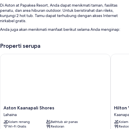
Di Aston at Papakea Resort, Anda dapat menikmati taman, fasilitas
penatu, dan area hiburan outdoor. Untuk beristirahat dan rileks,
kunjungi 2 hot tub. Tamu dapat terhubung dengan akses Internet
nirkabel gratis.
Anda juga akan menikmati manfaat berikut selama Anda menginap:
2 kolam renang outdoor serta cabana gratis dan kursi berjemur
Properti serupa
Parkir mandiri gratis gratis
2 lapangan tenis outdoor, 2 lapangan pickleball luar ruang, dan
Aston Kaanapali Shores
Hilton V
mesin jual otomatis
Panggangan gas, parkir sepeda, dan lift
Fitur kamar
Semua kamar tamu di Aston at Papakea Resort menyediakan manfaat
seperti ruang kerja ramah laptop dan AC, serta fasilitas seperti WiFi
gratis dan ruang duduk terpisah.
Manfaat lainnya termasuk:
Aston
Hilton
Aston Kaanapali Shores
Hilton
Kaanapali
Vacation
Kamar mandi dengan Perlengkapan mandi ramah lingkungan dan
Lahaina
Kaanapa
Shores
Club
bathtub atau shower
Kolam renang
Bathtub air panas
Kolam
Lahaina
Ka'anapa
Wi-Fi Gratis
Restoran
Restor
Televisi LCD 32-inci dengan TV kabel dan pemutar DVD
Beach