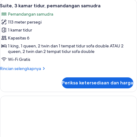
Lihat
Suite, 3 kamar tidur, pemandangan s
6
kamar
Suite, 3 kamar tidur, pemandangan samudra
semua
tidur,
Pemandangan samudra
tepi
foto
laut
113 meter persegi
untuk
Suite,
1 kamar tidur
3
Kapasitas 6
kamar
1 king, 1 queen, 2 twin dan 1 tempat tidur sofa double ATAU 2
tidur,
queen, 2 twin dan 2 tempat tidur sofa double
pemandangan
Wi-Fi Gratis
samudra
Rincian
Rincian selengkapnya
lebih
lanjut
Periksa ketersediaan dan harga
untuk
Suite,
3
kamar
tidur,
pemandangan
samudra