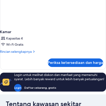
Kamar
Kapasitas 4
Wi-Fi Gratis
Rincian
Rincian selengkapnya
lebih
lanjut
Periksa ketersediaan dan harga
untuk
Kamar
Login untuk melihat diskon dan manfaat yang memenuhi
syarat. Lebih banyak reward untuk lebih banyak petualangan!
Login
Daftar sekarang, gratis
Tentang kawasan sekitar