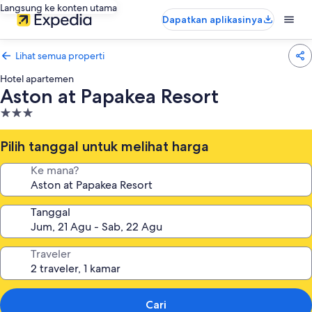
Langsung ke konten utama
Dapatkan aplikasinya
Lihat semua properti
Hotel apartemen
Aston at Papakea Resort
Properti
bintang
3.0
Pilih tanggal untuk melihat harga
Ke mana?
Tanggal
Traveler
Cari