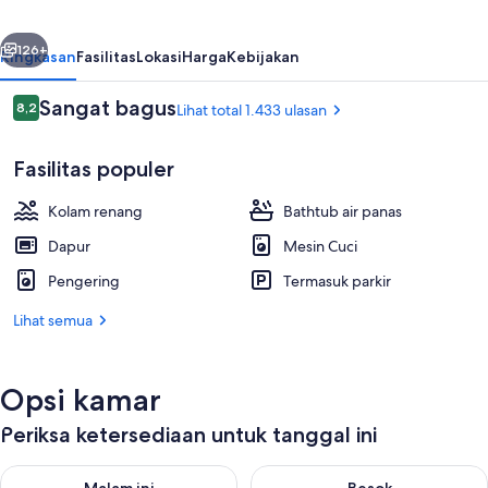
belumnya
Berikutnya
126+
Ringkasan
Fasilitas
Lokasi
Harga
Kebijakan
Ulasan
Sangat bagus
8,2
Lihat total 1.433 ulasan
8,2 dari 10
Fasilitas populer
Kolam renang
Bathtub air panas
Dapur
Mesin Cuci
Pengering
Termasuk parkir
Selancar/boogie boarding
Lihat semua
Opsi kamar
Periksa ketersediaan untuk tanggal ini
Periksa ketersediaan untuk malam ini Agu 7 - Agu 8
Periksa ketersediaan untuk be