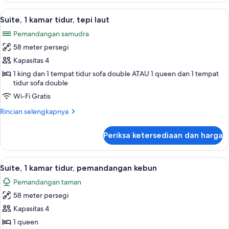
1
Lihat
Suite, 1 kamar tidur, tepi laut | Pema
13
kamar
Suite, 1 kamar tidur, tepi laut
semua
tidur,
Pemandangan samudra
pemandangan
foto
samudra
58 meter persegi
untuk
Suite,
Kapasitas 4
1
1 king dan 1 tempat tidur sofa double ATAU 1 queen dan 1 tempat
tidur sofa double
kamar
tidur,
Wi-Fi Gratis
tepi
Rincian
Rincian selengkapnya
laut
lebih
lanjut
Periksa ketersediaan dan harga
untuk
Suite,
1
Lihat
Suite, 1 kamar tidur, pemandangan k
6
kamar
Suite, 1 kamar tidur, pemandangan kebun
semua
tidur,
Pemandangan taman
tepi
foto
laut
58 meter persegi
untuk
Suite,
Kapasitas 4
1
1 queen