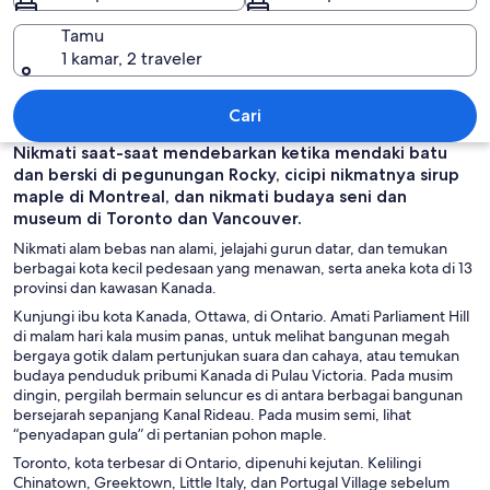
Tamu
1 kamar, 2 traveler
Kanada
Cari
Nikmati saat-saat mendebarkan ketika mendaki batu
dan berski di pegunungan Rocky, cicipi nikmatnya sirup
maple di Montreal, dan nikmati budaya seni dan
museum di Toronto dan Vancouver.
Nikmati alam bebas nan alami, jelajahi gurun datar, dan temukan
berbagai kota kecil pedesaan yang menawan, serta aneka kota di 13
provinsi dan kawasan Kanada.
Kunjungi ibu kota Kanada, Ottawa, di Ontario. Amati Parliament Hill
di malam hari kala musim panas, untuk melihat bangunan megah
bergaya gotik dalam pertunjukan suara dan cahaya, atau temukan
budaya penduduk pribumi Kanada di Pulau Victoria. Pada musim
dingin, pergilah bermain seluncur es di antara berbagai bangunan
bersejarah sepanjang Kanal Rideau. Pada musim semi, lihat
“penyadapan gula” di pertanian pohon maple.
Toronto, kota terbesar di Ontario, dipenuhi kejutan. Kelilingi
Chinatown, Greektown, Little Italy, dan Portugal Village sebelum