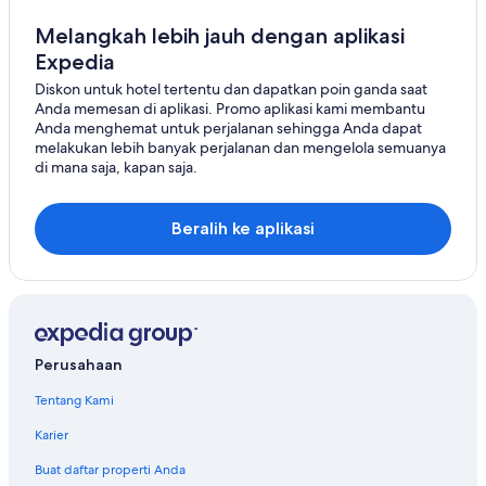
Hotel di Kananaskis
Melangkah lebih jauh dengan aplikasi
Expedia
Hotel di La Dore
Diskon untuk hotel tertentu dan dapatkan poin ganda saat
Hotel di Labelle
Anda memesan di aplikasi. Promo aplikasi kami membantu
Hotel di Ludlow
Anda menghemat untuk perjalanan sehingga Anda dapat
melakukan lebih banyak perjalanan dan mengelola semuanya
Hotel di Malagash
di mana saja, kapan saja.
Hotel di Mattice-Val Côté
Hotel di Nokomis
Beralih ke aplikasi
Hotel di Ponteix
Hotel di Port Bickerton
Hotel di Red Willow
Hotel di Saint-Hermenegilde
Perusahaan
Hotel di Saint Urbain
Tentang Kami
Hotel di Sainte-Gertrude-Manneville
Karier
Hotel di Sanikiluaq
Buat daftar properti Anda
Hotel di Saskatoon