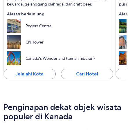
Seni
keluarga, gelanggang olahraga, dan craft beer.
pusat 
Alasan berkunjung
Alasa
Rogers Centre
CN Tower
Canada's Wonderland (taman hiburan)
Jelajahi Kota
Cari Hotel
J
Penginapan dekat objek wisata
populer di Kanada