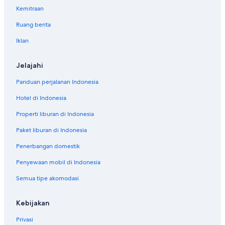
Kemitraan
Hotel di Seeleys Bay
Ruang berita
Hotel di St. Andrews
Iklan
Hotel di St-Nicholas
Hotel di Steady Brook
Jelajahi
Hotel di Victoria Junction
Panduan perjalanan Indonesia
Hotel di Westerose
Hotel di Indonesia
Hotel di Willow Bunch
Properti liburan di Indonesia
Hotel di Youngs Cove
Paket liburan di Indonesia
Penerbangan domestik
Penyewaan mobil di Indonesia
Semua tipe akomodasi
Kebijakan
Privasi