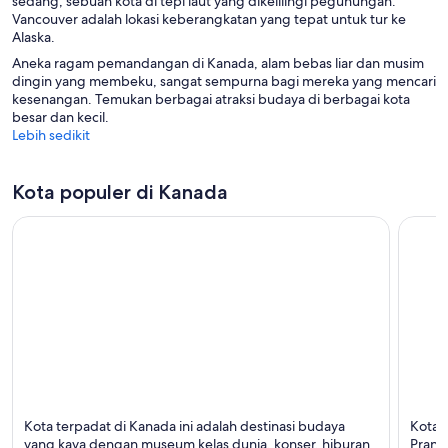
sedang, sebuah kota di tepi laut yang dikelilingi pegunungan.
Vancouver adalah lokasi keberangkatan yang tepat untuk tur ke
Alaska.
Aneka ragam pemandangan di Kanada, alam bebas liar dan musim
dingin yang membeku, sangat sempurna bagi mereka yang mencari
kesenangan. Temukan berbagai atraksi budaya di berbagai kota
besar dan kecil.
Lebih sedikit
Kota populer di Kanada
Toronto
Montr
Kota terpadat di Kanada ini adalah destinasi budaya
Kota 
Terkenal dengan Hiburan, Teater, dan Museum
Terken
yang kaya dengan museum kelas dunia, konser, hiburan
Pranci