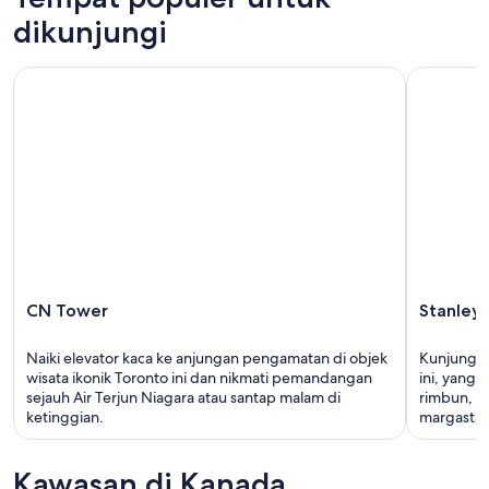
dikunjungi
CN Tower
Stanley Pa
CN Tower
Stanley 
Naiki elevator kaca ke anjungan pengamatan di objek
Kunjungi t
wisata ikonik Toronto ini dan nikmati pemandangan
ini, yang 
sejauh Air Terjun Niagara atau santap malam di
rimbun, ak
ketinggian.
margasta
Kawasan di Kanada