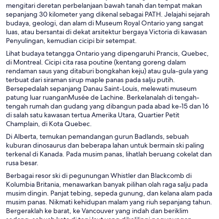
mengitari deretan perbelanjaan bawah tanah dan tempat makan
sepanjang 30 kilometer yang dikenal sebagai PATH. Jelajahi sejarah
budaya, geologi, dan alam di Museum Royal Ontario yang sangat
luas, atau bersantai di dekat arsitektur bergaya Victoria di kawasan
Penyulingan, kemudian cicipi bir setempat.
Lihat budaya tetangga Ontario yang dipengaruhi Prancis, Quebec,
di Montreal. Cicipi cita rasa poutine (kentang goreng dalam
rendaman saus yang ditaburi bongkahan keju) atau gula-gula yang
terbuat dari siraman sirup maple panas pada salju putih.
Bersepedalah sepanjang Danau Saint-Louis, melewati museum
patung luar ruanganMusée de Lachine. Berkelanalah di tengah-
tengah rumah dan gudang yang dibangun pada abad ke-15 dan 16
di salah satu kawasan tertua Amerika Utara, Quartier Petit
Champlain, di Kota Quebec.
Di Alberta, temukan pemandangan gurun Badlands, sebuah
kuburan dinosaurus dan beberapa lahan untuk bermain ski paling
terkenal di Kanada. Pada musim panas, lihatlah beruang cokelat dan
rusa besar.
Berbagai resor ski di pegunungan Whistler dan Blackcomb di
Kolumbia Britania, menawarkan banyak pilihan olah raga salju pada
musim dingin. Panjat tebing, sepeda gunung, dan kelana alam pada
musim panas. Nikmati kehidupan malam yang riuh sepanjang tahun.
Bergeraklah ke barat, ke Vancouver yang indah dan beriklim