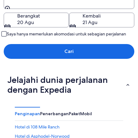
Yukon Territory
Pergi ke
Berangkat
Kembali
20 Agu
21 Agu
Saya hanya memerlukan akomodasi untuk sebagian perjalanan
Cari
Jelajahi dunia perjalanan
dengan Expedia
Penginapan
Penerbangan
Paket
Mobil
Hotel di 108 Mile Ranch
Hotel di Asphodel-Norwood