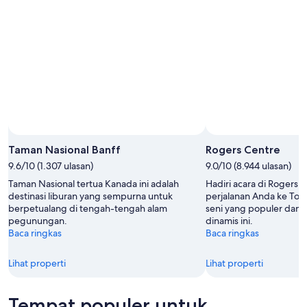
Foto oleh Banff Lake Louise Tourism
Foto
Terbuka
Taman Nasional Banff
Rogers Centre
oleh
9.6/10 (1.307 ulasan)
9.0/10 (8.944 ulasan)
Banff
Taman Nasional tertua Kanada ini adalah
Hadiri acara di Rogers 
Lake
destinasi liburan yang sempurna untuk
perjalanan Anda ke Toro
Louise
berpetualang di tengah-tengah alam
seni yang populer dan p
Tourism
pegunungan.
dinamis ini.
Baca ringkas
Baca ringkas
Lihat properti
Lihat properti
Tempat populer untuk