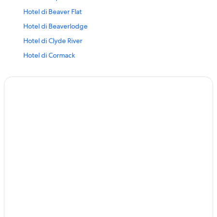
Hotel di Beaver Flat
Hotel di Beaverlodge
Hotel di Clyde River
Hotel di Cormack
Hotel di Dalvay
Hotel di Danau West Hawk
Hotel di Delhi
Hotel di Distrik Vancouver Utara
Hotel di Egremont
Hotel di Frontenac
Hotel di Gillam
Hotel di Gunung Carmel
Hotel di Gunung Silver
Hotel di Hacketts Cove
Hotel di Italy Cross