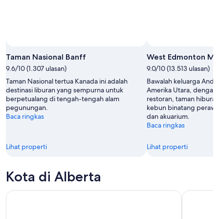
Foto oleh Banff Lake Louise Tourism
Foto
Terbuka
Taman Nasional Banff
West Edmonton Mal
oleh
9.6/10 (1.307 ulasan)
9.0/10 (13.513 ulasan)
Banff
Taman Nasional tertua Kanada ini adalah
Bawalah keluarga Anda 
Lake
destinasi liburan yang sempurna untuk
Amerika Utara, dengan l
Louise
berpetualang di tengah-tengah alam
restoran, taman hiburan
Tourism
pegunungan.
kebun binatang perawat
Baca ringkas
dan akuarium.
Baca ringkas
Lihat properti
Lihat properti
Kota di Alberta