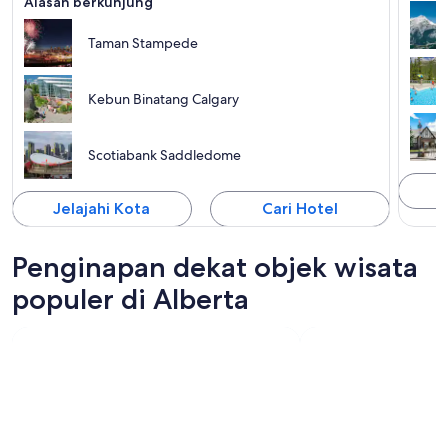
Alasan berkunjung
Taman Stampede
Kebun Binatang Calgary
Scotiabank Saddledome
J
Jelajahi Kota
Cari Hotel
Penginapan dekat objek wisata
populer di Alberta