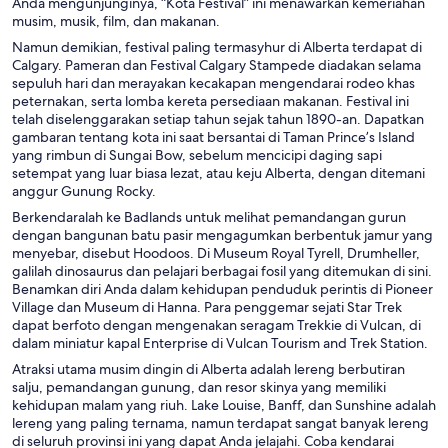
Anda mengunjunginya, “Kota Festival” ini menawarkan kemeriahan
musim, musik, film, dan makanan.
Namun demikian, festival paling termasyhur di Alberta terdapat di
Calgary. Pameran dan Festival Calgary Stampede diadakan selama
sepuluh hari dan merayakan kecakapan mengendarai rodeo khas
peternakan, serta lomba kereta persediaan makanan. Festival ini
telah diselenggarakan setiap tahun sejak tahun 1890-an. Dapatkan
gambaran tentang kota ini saat bersantai di Taman Prince’s Island
yang rimbun di Sungai Bow, sebelum mencicipi daging sapi
setempat yang luar biasa lezat, atau keju Alberta, dengan ditemani
anggur Gunung Rocky.
Berkendaralah ke Badlands untuk melihat pemandangan gurun
dengan bangunan batu pasir mengagumkan berbentuk jamur yang
menyebar, disebut Hoodoos. Di Museum Royal Tyrell, Drumheller,
galilah dinosaurus dan pelajari berbagai fosil yang ditemukan di sini.
Benamkan diri Anda dalam kehidupan penduduk perintis di Pioneer
Village dan Museum di Hanna. Para penggemar sejati Star Trek
dapat berfoto dengan mengenakan seragam Trekkie di Vulcan, di
dalam miniatur kapal Enterprise di Vulcan Tourism and Trek Station.
Atraksi utama musim dingin di Alberta adalah lereng berbutiran
salju, pemandangan gunung, dan resor skinya yang memiliki
kehidupan malam yang riuh. Lake Louise, Banff, dan Sunshine adalah
lereng yang paling ternama, namun terdapat sangat banyak lereng
di seluruh provinsi ini yang dapat Anda jelajahi. Coba kendarai