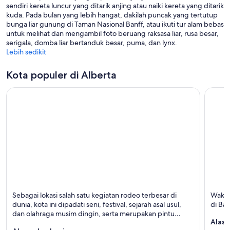
sendiri kereta luncur yang ditarik anjing atau naiki kereta yang ditarik
kuda. Pada bulan yang lebih hangat, dakilah puncak yang tertutup
bunga liar gunung di Taman Nasional Banff, atau ikuti tur alam bebas
untuk melihat dan mengambil foto beruang raksasa liar, rusa besar,
serigala, domba liar bertanduk besar, puma, dan lynx.
Lebih sedikit
Kota populer di Alberta
Calgary
Banff
Sebagai lokasi salah satu kegiatan rodeo terbesar di
Waktu
Terkenal dengan Sungai, Teater, dan Urban
Terken
dunia, kota ini dipadati seni, festival, sejarah asal usul,
di Ban
dan olahraga musim dingin, serta merupakan pintu
Alasa
masuk ke Pegunungan Rocky Kanada.