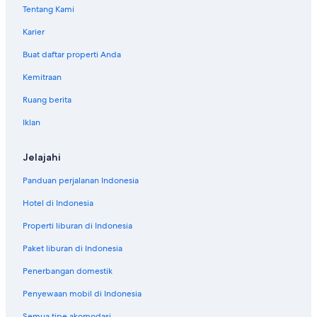
Motel di High Prairie
Tentang Kami
Motel di Hinton
Karier
Hotel Best Western di Medicine Hat
Buat daftar properti Anda
Hotel di Village of Acme
Kemitraan
Ruang berita
Iklan
Jelajahi
Panduan perjalanan Indonesia
Hotel di Indonesia
Properti liburan di Indonesia
Paket liburan di Indonesia
Penerbangan domestik
Penyewaan mobil di Indonesia
Semua tipe akomodasi