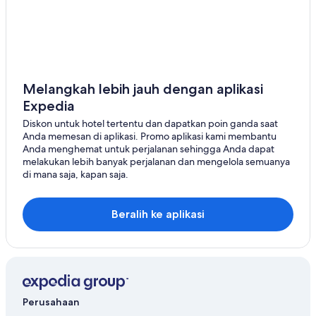
Hotel Bintang 4 di Seba Beach
Hotel Bintang 4 di Westerose
Hotel Bintang 5 di Bashaw
Hotel Bintang 5 di Cereal
Melangkah lebih jauh dengan aplikasi
Expedia
Hotel Bintang 5 di Conklin
Diskon untuk hotel tertentu dan dapatkan poin ganda saat
Hotel Bintang 5 di Conrich
Anda memesan di aplikasi. Promo aplikasi kami membantu
Hotel Bintang 5 di Coronation
Anda menghemat untuk perjalanan sehingga Anda dapat
melakukan lebih banyak perjalanan dan mengelola semuanya
Hotel Bintang 5 di Sungai Susu
di mana saja, kapan saja.
Hotel Bintang 5 di Viking
Homestay di Calgary
Beralih ke aplikasi
Motel di Cochrane
Hostel di Edmonton
Hotel di Fort Vermilion
Hotel di Gibbons
Perusahaan