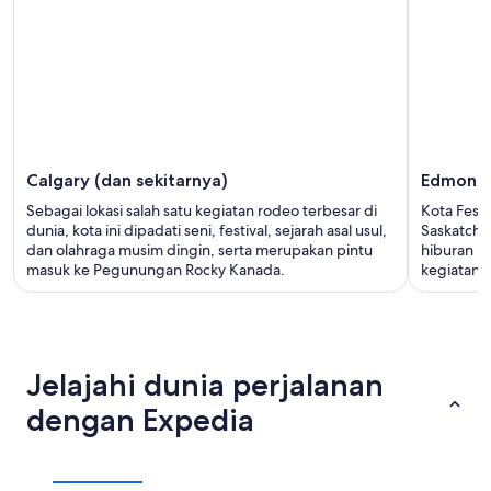
Calgary (dan sekitarnya)
Edmonto
Sebagai lokasi salah satu kegiatan rodeo terbesar di
Kota Fest
dunia, kota ini dipadati seni, festival, sejarah asal usul,
Saskatche
dan olahraga musim dingin, serta merupakan pintu
hiburan ra
masuk ke Pegunungan Rocky Kanada.
kegiatan 
Jelajahi dunia perjalanan
dengan Expedia