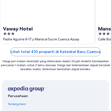
Vaway Hotel
Mansi
3
4
out
out
Padre Aguirre 8-17 y Mariscal Sucre Cuenca Azuay
Calle Bo
of
of
5
5
Lihat total 410 properti di Katedral Baru Cuenca
Harga per malam terendah yang ditemukan dalam 24 jam terakhir berdasarkan
pencarian 1 malam untuk 2 tamu dewasa. Harga dan ketersediaan dapat berubah
sewaktu-waktu. Ketentuan tambahan dapat berlaku.
Perusahaan
Tentang Kami