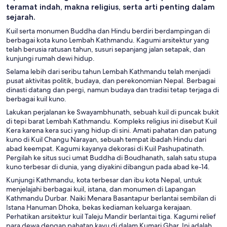
teramat indah, makna religius, serta arti penting dalam
sejarah.
Kuil serta monumen Buddha dan Hindu berdiri berdampingan di
berbagai kota kuno Lembah Kathmandu. Kagumi arsitektur yang
telah berusia ratusan tahun, susuri sepanjang jalan setapak, dan
kunjungi rumah dewi hidup.
Selama lebih dari seribu tahun Lembah Kathmandu telah menjadi
pusat aktivitas politik, budaya, dan perekonomian Nepal. Berbagai
dinasti datang dan pergi, namun budaya dan tradisi tetap terjaga di
berbagai kuil kuno.
Lakukan perjalanan ke Swayambhunath, sebuah kuil di puncak bukit
di tepi barat Lembah Kathmandu. Kompleks religius ini disebut Kuil
Kera karena kera suci yang hidup di sini. Amati pahatan dan patung
kuno di Kuil Changu Narayan, sebuah tempat ibadah Hindu dari
abad keempat. Kagumi kayanya dekorasi di Kuil Pashupatinath.
Pergilah ke situs suci umat Buddha di Boudhanath, salah satu stupa
kuno terbesar di dunia, yang diyakini dibangun pada abad ke-14.
Kunjungi Kathmandu, kota terbesar dan ibu kota Nepal, untuk
menjelajahi berbagai kuil, istana, dan monumen di Lapangan
Kathmandu Durbar. Naiki Menara Basantapur berlantai sembilan di
Istana Hanuman Dhoka, bekas kediaman keluarga kerajaan.
Perhatikan arsitektur kuil Taleju Mandir berlantai tiga. Kagumi relief
para dewa dengan pahatan kayu di dalam Kumari Ghar. Ini adalah