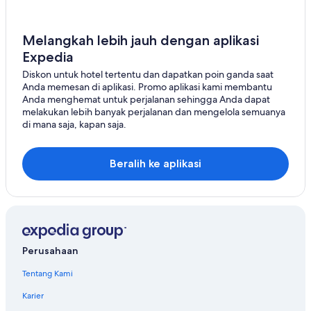
Lamatar
Banepa
Melangkah lebih jauh dengan aplikasi
Sankhu
Expedia
Diskon untuk hotel tertentu dan dapatkan poin ganda saat
Ravi Opi
Anda memesan di aplikasi. Promo aplikasi kami membantu
Anda menghemat untuk perjalanan sehingga Anda dapat
Sundarijal
melakukan lebih banyak perjalanan dan mengelola semuanya
di mana saja, kapan saja.
Nagarjun
Sainbu
Beralih ke aplikasi
Perusahaan
Tentang Kami
Karier