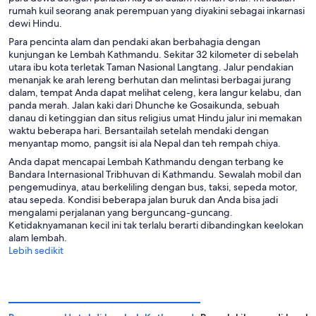
rumah kuil seorang anak perempuan yang diyakini sebagai inkarnasi
dewi Hindu.
Para pencinta alam dan pendaki akan berbahagia dengan
kunjungan ke Lembah Kathmandu. Sekitar 32 kilometer di sebelah
utara ibu kota terletak Taman Nasional Langtang. Jalur pendakian
menanjak ke arah lereng berhutan dan melintasi berbagai jurang
dalam, tempat Anda dapat melihat celeng, kera langur kelabu, dan
panda merah. Jalan kaki dari Dhunche ke Gosaikunda, sebuah
danau di ketinggian dan situs religius umat Hindu jalur ini memakan
waktu beberapa hari. Bersantailah setelah mendaki dengan
menyantap momo, pangsit isi ala Nepal dan teh rempah chiya.
Anda dapat mencapai Lembah Kathmandu dengan terbang ke
Bandara Internasional Tribhuvan di Kathmandu. Sewalah mobil dan
pengemudinya, atau berkeliling dengan bus, taksi, sepeda motor,
atau sepeda. Kondisi beberapa jalan buruk dan Anda bisa jadi
mengalami perjalanan yang berguncang-guncang.
Ketidaknyamanan kecil ini tak terlalu berarti dibandingkan keelokan
alam lembah.
Lebih sedikit