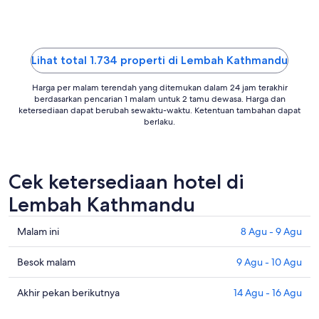
Lihat total 1.734 properti di Lembah Kathmandu
Harga per malam terendah yang ditemukan dalam 24 jam terakhir
berdasarkan pencarian 1 malam untuk 2 tamu dewasa. Harga dan
ketersediaan dapat berubah sewaktu-waktu. Ketentuan tambahan dapat
berlaku.
Cek ketersediaan hotel di
Lembah Kathmandu
Cek
Malam ini
8 Agu - 9 Agu
harga
di
Cek
Besok malam
9 Agu - 10 Agu
Lembah
harga
Kathmandu
di
Cek
Akhir pekan berikutnya
14 Agu - 16 Agu
untuk
Lembah
harga