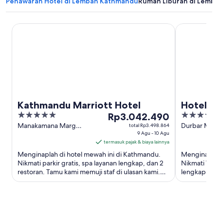
Penawaran Hotel di Lembah Kathmandu
Rumah Liburan di Lemb
Kathmandu Marriott Hotel
Hotel Yak & 
Kathmandu Marriott Hotel
Hotel Y
5
Harga
5
Rp3.042.490
out
Rp3.042.490
out
Manakamana Marg
Durbar Mar
total Rp3.498.864
Kathmandu
9 Agu - 10 Agu
Kathmandu
of
per
of
termasuk pajak & biaya lainnya
5
malam
5
Menginaplah di hotel mewah ini di Kathmandu.
Menginaplah
dari
Nikmati parkir gratis, spa layanan lengkap, dan 2
Nikmati WiFi
9
restoran. Tamu kami memuji staf di ulasan kami.
lengkap. Obj
Agu
Objek wisata populer ...
Pashupatinat
hingga
10
Agu