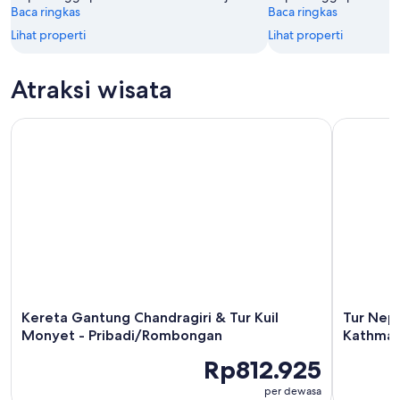
Baca ringkas
Baca ringkas
Lihat properti
Lihat properti
Atraksi wisata
Kereta Gantung Chandragiri & Tur Kuil Monyet - Pribadi/
Tur Nepal
Kereta Gantung Chandragiri & Tur Kuil
Tur Nepa
Monyet - Pribadi/Rombongan
Kathma
Rp812.925
per dewasa