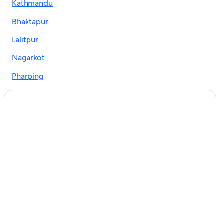
Kathmandu
Bhaktapur
Lalitpur
Nagarkot
Pharping
Dumān
Bungmati
Chobar
Jiri
Daman
Kirtipur
Samari