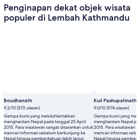
malam
Kathmandu
di
Penginapan dekat objek wisata
ini,
untuk
Lembah
8
besok
Kathmandu
populer di Lembah Kathmandu
Agu
malam,
untuk
-
9
akhir
9
Agu
pekan
Agu
-
berikutnya,
10
14
Agu
Agu
-
16
Agu
Boudhanath
Kuil Pashupatinath
9.2/10 (572 ulasan)
9.0/10 (574 ulasan)
Gempa bumi yang meluluhlantakkan
Gempa bumi yang melu
menghantam Nepal pada tanggal 25 April
menghantam Nepal pada
2015. Para wisatawan sangat disarankan untuk
2015. Para wisatawan s
mencari informasi sebelum berkunjung ke
mencari informasi sebe
Nepal hingga pemberitahuan lebih lanjut.
Nepal hingga pemberita