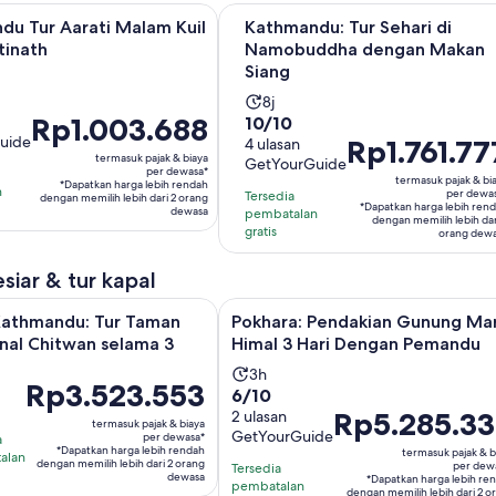
Buka di tab baru
 Tur Aarati Malam Kuil Pashupatinath
Kathmandu: Tur Sehari di Namob
du Tur Aarati Malam Kuil
Kathmandu: Tur Sehari di
tinath
Namobuddha dengan Makan
Siang
Durasi
as
8j
Harga
Rp1.003.688
10.0
10/10
aktivitas
uide
Harga
Rp1.761.77
Rp1.003.688
dari
4 ulasan
adalah
termasuk pajak & biaya
GetYourGuide
Rp1.761.777
per
10
8
per dewasa*
termasuk pajak & bi
*Dapatkan harga lebih rendah
per
dewasa*
dengan
n
jam
per dewa
Tersedia
dengan memilih lebih dari 2 orang
*Dapatkan harga lebih ren
dewasa*
dewasa
4
pembatalan
dengan memilih lebih dar
gratis
orang dew
ulasan
siar & tur kapal
Buka di tab b
andu: Tur Taman Nasional Chitwan selama 3 hari
Pokhara: Pendakian Gunung Mardi
Kathmandu: Tur Taman
Pokhara: Pendakian Gunung Ma
nal Chitwan selama 3
Himal 3 Hari Dengan Pemandu
Durasi
3h
Harga
Rp3.523.553
6.0
6/10
asi
aktivitas
Rp3.523.553
Harga
Rp5.285.3
dari
2 ulasan
vitas
adalah
termasuk pajak & biaya
per
GetYourGuide
Rp5.285.330
per dewasa*
10
a
lah
3
*Dapatkan harga lebih rendah
termasuk pajak & b
dewasa*
alan
per
dengan
dengan memilih lebih dari 2 orang
hari
per dew
Tersedia
dewasa
*Dapatkan harga lebih re
dewasa*
2
pembatalan
dengan memilih lebih dari 2 o