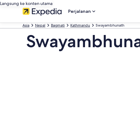
Langsung ke konten utama
Perjalanan
Asia
Nepal
Bagmati
Kathmandu
Swayambhunath
Swayambhuna