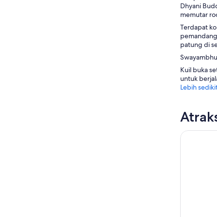
Dhyani Budd
memutar ro
Terdapat ko
pemandangan
patung di se
Swayambhuna
Kuil buka se
untuk berjal
Lebih sediki
Atrak
Kereta Ga