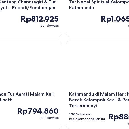
Gantung Chandragiri & Tur
Tur Nepal Spiritual Kelompo
nyet - Pribadi/Rombongan
Kathmandu
Rp812.925
Rp1.06
per dewasa
 Tur Aarati Malam Kuil Pashupatinath
Kathmandu di Malam Hari: Na
du Tur Aarati Malam Kuil
Kathmandu di Malam Hari: 
tinath
Becak Kelompok Kecil & Pe
Tersembunyi
Rp794.860
Rp88
100%
traveler
per dewasa
merekomendasikan ini