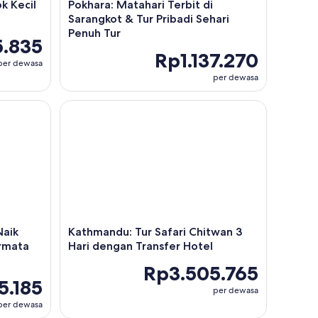
k Kecil
Pokhara: Matahari Terbit di
Sarangkot & Tur Pribadi Sehari
Penuh Tur
5.835
Rp1.137.270
per dewasa
per dewasa
ik Becak Kelompok Kecil & Permata Tersembunyi
Kathmandu: Tur Safari Chitwan 3 Hari dengan Tran
Naik
Kathmandu: Tur Safari Chitwan 3
rmata
Hari dengan Transfer Hotel
Rp3.505.765
5.185
per dewasa
per dewasa