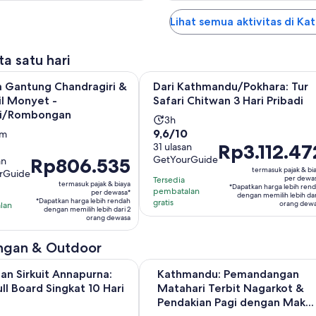
Lihat semua aktivitas di K
ta satu hari
Buk
ntung Chandragiri & Tur Kuil Monyet - Pribadi/Rombongan
Dari Kathmandu/Pokhara: Tur Safar
a Gantung Chandragiri &
Dari Kathmandu/Pokhara: Tur
il Monyet -
Safari Chitwan 3 Hari Pribadi
di/Rombongan
Durasi
3h
9.6
9,6/10
si
0m
aktivitas
Harga
Rp3.112.47
dari
31 ulasan
itas
adalah
GetYourGuide
Harga
Rp806.535
an
Rp3.112.472
10
ah
3
termasuk pajak & bi
rGuide
Rp806.535
per
dengan
hari
per dewa
Tersedia
termasuk pajak & biaya
*Dapatkan harga lebih ren
per
n
dewasa*
31
pembatalan
per dewasa*
dengan memilih lebih dar
*Dapatkan harga lebih rendah
gratis
dewasa*
orang dew
lan
ulasan
dengan memilih lebih dari 2
orang dewasa
t
ngan & Outdoor
Buka di tab
 Sirkuit Annapurna: Paket Full Board Singkat 10 Hari
Kathmandu: Pemandangan Matahari
nan Sirkuit Annapurna:
Kathmandu: Pemandangan
ull Board Singkat 10 Hari
Matahari Terbit Nagarkot &
Pendakian Pagi dengan Mak...
i