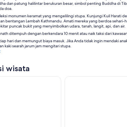
ha dan patung halilintar berukuran besar, simbol penting Buddha di Ti
da doa.
leksi monumen keramat yang mengelilingi stupa. Kunjungi Kuil Harati
 bentangan Lembah Kathmandu. Amati mereka yang berdoa sehari-hari
kitar puncak bukit yang menyimbolkan udara, tanah, langit, api, dan air.
th ditempuh dengan berkendara 10 menit atau naik taksi dari kawas
tiap hari dan memungut biaya masuk. Jika Anda tidak ingin mendaki anak t
an kaki searah jarum jam mengitari stupa.
t
si wisata
ntung Chandragiri & Tur Kuil Monyet - Pribadi/Rombongan
Tur Nepal Spiritual Kelompok