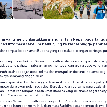
a satu
Sejarah & budaya
Tur Pribadi &
Petualangan &
i
Khusus
Outdoor
i yang meluluhlantakkan menghantam Nepal pada tanggal 2
cari informasi sebelum berkunjung ke Nepal hingga pemberit
dalah tempat ibadah umat Buddha yang spektakuler dengan berbagai pa
ke stupa puncak bukit di Swayambhunath adalah salah satu petualangan
d, patung pahatan, ratusan lampu mentega, dan aroma dupa yang manis
th telah ada sejak abad kelima dan merupakan destinasi keramat bagi
knya kera yang tinggal di sini.
mencapai lokasi kuil dari tangga di sebelah timur. Di anak tangga pali
7 meter dan sekumpulan roda doa. Bergabunglah bersama para peziarah u
tan. Perhatikan tempat ibadah umat Buddha yang dikenal sebagai chaitya
Hum”, mantra tradisional Buddha.
 raksasa Swayambhunath akan menyambut Anda di puncak anak tangga
uju kebijakan dan memiliki lukisan mata Buddha pada keempat sisinya.