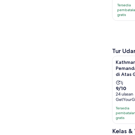
aktivi
Tersedia
adala
pembatal
gratis
5
hari
Tur Udar
Kathmandu
Kathman
Pemanda
di Atas 
Durasi
1j
9.0
9/10
aktivit
dari
24 ulasan
adalah
GetYourG
10
1
dengan
jam
Tersedia
24
pembatala
gratis
ulasan
Kelas &