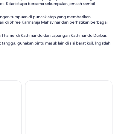
bet. Kitari stupa bersama sekumpulan jemaah sambil
 dengan tumpuan di puncak atap yang memberikan
 di Shree Karmaraja Mahavihar dan perhatikan berbagai
an Thamel di Kathmandu dan Lapangan Kathmandu Durbar.
angga, gunakan pintu masuk lain di sisi barat kuil. Ingatlah
 Kecil Kathmandu
Pokhara: Matahari Terbit di Sarangkot & Tur Pribad