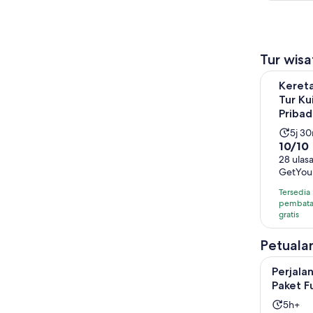
Tur wisa
Kereta Ga
Keret
Tur Ku
Priba
Dura
5j 3
10.0
10/10
aktiv
dari
28 ulas
adal
GetYou
10
5
denga
jam
Tersedia
28
pembata
30
gratis
ulasan
meni
Petuala
Perjalanan
Perjala
Paket F
Duras
5h+