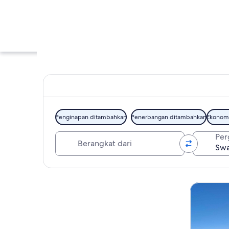
Penginapan ditambahkan
Penerbangan ditambahkan
Ekonom
Berangkat dari
Per
Swayambhunath
Jelajahi peta
Tur wisata 