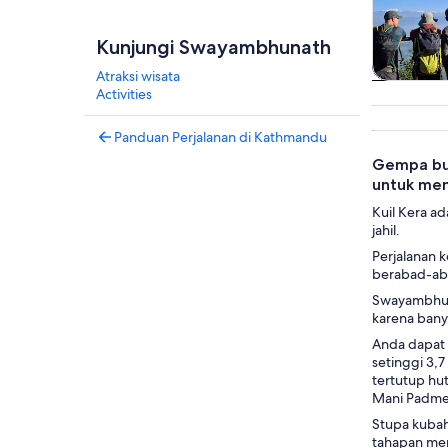
Kunjungi Swayambhunath
Atraksi wisata
Tur wisat
Activities
har
Panduan Perjalanan di Kathmandu
Gempa bum
untuk men
Kuil Kera a
jahil.
Perjalanan 
berabad-aba
Swayambhuna
karena banya
Anda dapat 
setinggi 3,
tertutup hu
Mani Padme 
Stupa kubah
tahapan men