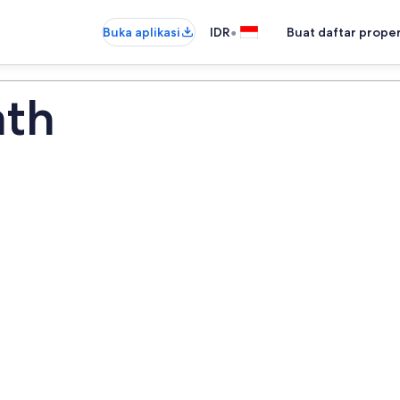
•
Buka aplikasi
IDR
Buat daftar prope
th