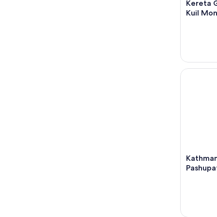
Kereta 
Kuil Mo
Kathmandu
Kathman
Pashupa