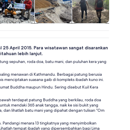
Makanan,
Tur Udara,
Kelas &
Tur Lib
Minuman, &
Helikopter, &
Workshop
Libur M
Hiburan Malam
Balon Udara
5 April 2015. Para wisatawan sangat disarankan
ahuan lebih lanjut.
tung sepuhan, roda doa, batu mani, dan puluhan kera yang
 paling menawan di Kathmandu. Berbagai patung berusia
 menciptakan suasana gaib di kompleks ibadah kuno ini.
 umat Buddha maupun Hindu. Sering disebut Kuil Kera
ng bawah terdapat patung Buddha yang berkilau, roda doa
ntuk mendaki 365 anak tangga, naik ke sisi bukit yang
, dan lihatlah batu mani yang dipahat dengan tulisan “Om
. Pandangi menara 13 tingkatnya yang menyimbolkan
 Lihatlah tempat ibadah yang dipersembahkan bagi Lima