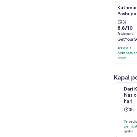
Kathmandu
Kathman
Pashupa
Durasi
3j
8.8
8,8/10
aktivit
dari
6 ulasan
adalah
GetYourG
10
3
dengan
jam
Tersedia
6
pembatala
gratis
ulasan
Kapal pe
Dari Kathm
Dari 
Nasio
hari
Dur
3h
akti
Tersedi
ada
pembat
3
gratis
hari