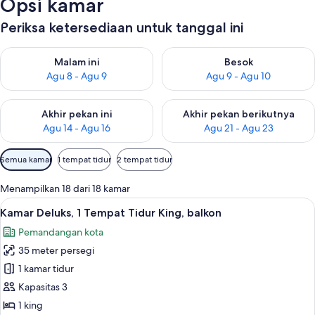
Opsi kamar
Periksa ketersediaan untuk tanggal ini
Periksa ketersediaan untuk malam ini Agu 8 - Agu 9
Periksa ketersediaan untuk be
Malam ini
Besok
Agu 8 - Agu 9
Agu 9 - Agu 10
Periksa ketersediaan untuk akhir pekan ini Agu 14 - Agu 16
Periksa ketersediaan untuk ak
Akhir pekan ini
Akhir pekan berikutnya
Agu 14 - Agu 16
Agu 21 - Agu 23
Filter
Semua kamar
1 tempat tidur
2 tempat tidur
tersedia
untuk
Menampilkan 18 dari 18 kamar
kamar
Lihat
Seprai premium, selimut bulu angsa, m
3
Kamar Deluks, 1 Tempat Tidur King, balkon
semua
Pemandangan kota
foto
35 meter persegi
untuk
Kamar
1 kamar tidur
Deluks,
Kapasitas 3
1
1 king