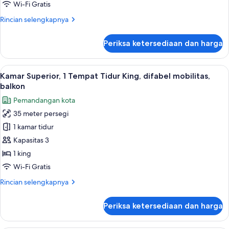
Tempat
Wi-Fi Gratis
Tidur
Rincian
Rincian selengkapnya
King,
lebih
akses
lanjut
Periksa ketersediaan dan harga
difabel,
untuk
Kamar
balkon
Superior,
Lihat
Seprai premium, selimut bulu angsa, m
2
1
Kamar Superior, 1 Tempat Tidur King, difabel mobilitas,
semua
Tempat
balkon
Tidur
foto
Pemandangan kota
King,
untuk
akses
35 meter persegi
Kamar
difabel,
1 kamar tidur
Superior,
balkon
1
Kapasitas 3
Tempat
1 king
Tidur
Wi-Fi Gratis
King,
Rincian
Rincian selengkapnya
difabel
lebih
mobilitas,
lanjut
Periksa ketersediaan dan harga
untuk
balkon
Kamar
Superior,