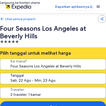
Langsung ke konten utama
Dapatkan aplikasinya
Lihat semua properti
Four Seasons Los Angeles at
Beverly Hills
Properti
bintang
5.0
Pilih tanggal untuk melihat harga
Ke mana?
Tanggal
Traveler