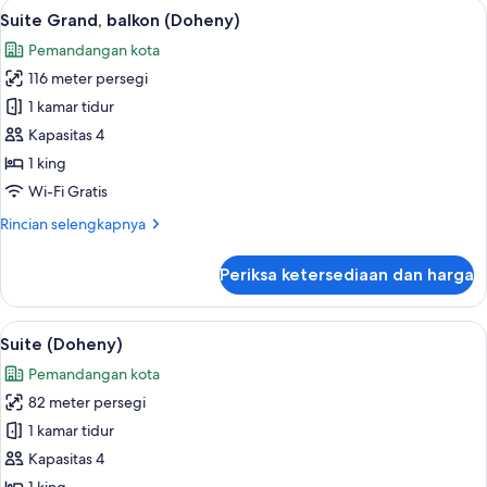
Lihat
Seprai premium, selimut bulu angsa, m
5
1
Suite Grand, balkon (Doheny)
semua
Tempat
Pemandangan kota
Tidur
foto
King,
116 meter persegi
untuk
difabel
Suite
1 kamar tidur
mobilitas,
Grand,
balkon
Kapasitas 4
balkon
1 king
(Doheny)
Wi-Fi Gratis
Rincian
Rincian selengkapnya
lebih
lanjut
Periksa ketersediaan dan harga
untuk
Suite
Grand,
Lihat
Suite (Doheny) | Seprai premium, seli
3
balkon
Suite (Doheny)
semua
(Doheny)
Pemandangan kota
foto
82 meter persegi
untuk
Suite
1 kamar tidur
(Doheny)
Kapasitas 4