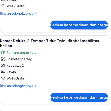
Tempat
Wi-Fi Gratis
Tidur
Rincian
Rincian selengkapnya
Twin,
lebih
akses
lanjut
Periksa ketersediaan dan harga
difabel,
untuk
Kamar
balkon
Deluks,
Lihat
Seprai premium, selimut bulu angsa, m
2
2
Kamar Deluks, 2 Tempat Tidur Twin, difabel mobilitas,
semua
Tempat
balkon
Tidur
foto
Pemandangan kota
Twin,
untuk
akses
35 meter persegi
Kamar
difabel,
Kapasitas 2
Deluks,
balkon
2
2 twin
Tempat
Wi-Fi Gratis
Tidur
Rincian
Rincian selengkapnya
Twin,
lebih
difabel
lanjut
Periksa ketersediaan dan harga
untuk
mobilitas,
Kamar
balkon
Deluks,
Lihat
Suite (Wellness) | Seprai premium, sel