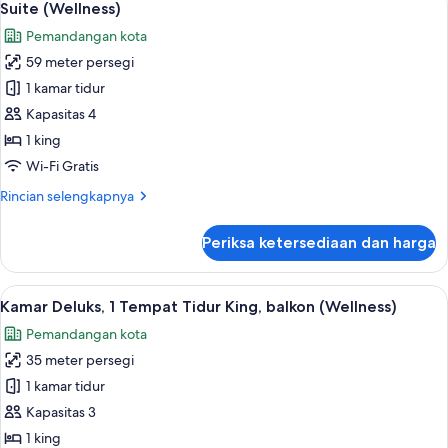
3
2
Suite (Wellness)
semua
Tempat
Pemandangan kota
Tidur
foto
Twin,
59 meter persegi
untuk
difabel
Suite
1 kamar tidur
mobilitas,
(Wellness)
balkon
Kapasitas 4
1 king
Wi-Fi Gratis
Rincian
Rincian selengkapnya
lebih
lanjut
Periksa ketersediaan dan harga
untuk
Suite
(Wellness)
Lihat
Seprai premium, selimut bulu angsa, m
3
Kamar Deluks, 1 Tempat Tidur King, balkon (Wellness)
semua
Pemandangan kota
foto
35 meter persegi
untuk
Kamar
1 kamar tidur
Deluks,
Kapasitas 3
1
1 king