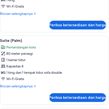
1 king
Wi-Fi Gratis
Rincian
Rincian selengkapnya
lebih
lanjut
Periksa ketersediaan dan harga
untuk
Suite
(Doheny)
Lihat
Suite (Palm) | Seprai premium, selimut
5
Suite (Palm)
semua
Pemandangan kota
foto
80 meter persegi
untuk
Suite
1 kamar tidur
(Palm)
Kapasitas 4
1 king dan 1 tempat tidur sofa double
Wi-Fi Gratis
Rincian
Rincian selengkapnya
lebih
lanjut
Periksa ketersediaan dan harga
untuk
Suite
(Palm)