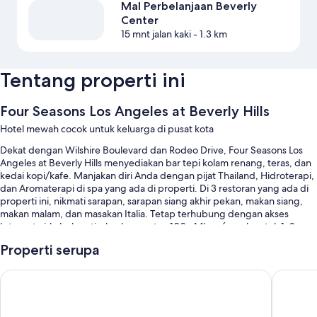
Mal Perbelanjaan Beverly
Center
15 mnt jalan kaki
- 1.3 km
Tentang properti ini
Four Seasons Los Angeles at Beverly Hills
Hotel mewah cocok untuk keluarga di pusat kota
Dekat dengan Wilshire Boulevard dan Rodeo Drive, Four Seasons Los
Angeles at Beverly Hills menyediakan bar tepi kolam renang, teras, dan
kedai kopi/kafe. Manjakan diri Anda dengan pijat Thailand, Hidroterapi,
dan Aromaterapi di spa yang ada di properti. Di 3 restoran yang ada di
properti ini, nikmati sarapan, sarapan siang akhir pekan, makan siang,
makan malam, dan masakan Italia. Tetap terhubung dengan akses
Internet nirkabel gratis, berkecepatan 100+ Mbps (cocok untuk 1–2
orang atau hingga 6 perangkat), dan tamu dapat menemukan fasilitas
Properti serupa
lainnya seperti taman dan perpustakaan.
Anda juga akan menikmati manfaat berikut selama Anda menginap:
Beverly Wilshire, Beverly Hills, A Four Seasons Hotel
Sofitel L
Kolam renang outdoor serta cabana, kursi berjemur, dan payung
kolam renang