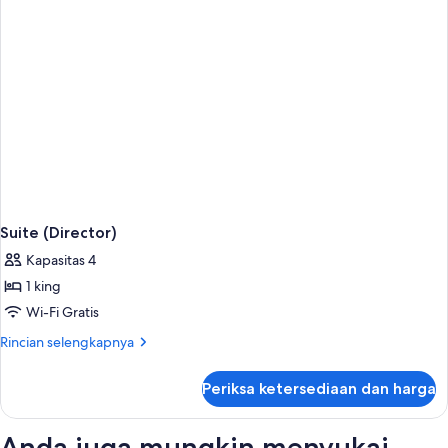
Tidur
King
(Wellness)
Suite (Director)
Kapasitas 4
1 king
Wi-Fi Gratis
Rincian
Rincian selengkapnya
lebih
lanjut
Periksa ketersediaan dan harga
untuk
Suite
(Director)
Anda juga mungkin menyukai