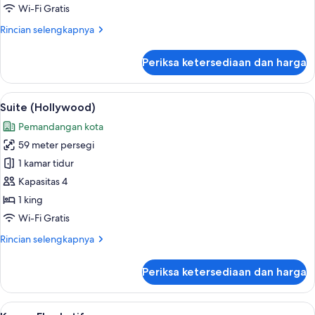
Tempat
Wi-Fi Gratis
Tidur
Rincian
Rincian selengkapnya
King,
lebih
balkon
lanjut
Periksa ketersediaan dan harga
untuk
Kamar
Deluks,
Lihat
Seprai premium, selimut bulu angsa, m
2
1
Suite (Hollywood)
semua
Tempat
Pemandangan kota
Tidur
foto
King,
59 meter persegi
untuk
balkon
Suite
1 kamar tidur
(Hollywood)
Kapasitas 4
1 king
Wi-Fi Gratis
Rincian
Rincian selengkapnya
lebih
lanjut
Periksa ketersediaan dan harga
untuk
Suite
(Hollywood)
Lihat
Kamar Eksekutif | Seprai premium, sel
1