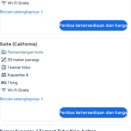
Tempat
Wi-Fi Gratis
Tidur
Rincian
Rincian selengkapnya
King,
lebih
balkon
lanjut
Periksa ketersediaan dan harga
untuk
Kamar
Premier,
Lihat
Seprai premium, selimut bulu angsa, m
4
1
Suite (California)
semua
Tempat
Pemandangan kota
Tidur
foto
King,
59 meter persegi
untuk
balkon
Suite
1 kamar tidur
(California)
Kapasitas 4
1 king
Wi-Fi Gratis
Rincian
Rincian selengkapnya
lebih
lanjut
Periksa ketersediaan dan harga
untuk
Suite
(California)
Lihat
Seprai premium, selimut bulu angsa, m
3