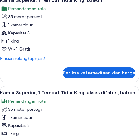
Kamar Superior, 1 Tempat Tidur King, balkon
semua
Pemandangan kota
foto
35 meter persegi
untuk
Kamar
1 kamar tidur
Superior,
Kapasitas 3
1
1 king
Tempat
Wi-Fi Gratis
Tidur
Rincian
Rincian selengkapnya
King,
lebih
balkon
lanjut
Periksa ketersediaan dan harga
untuk
Kamar
Superior,
Lihat
Seprai premium, selimut bulu angsa, m
2
1
Kamar Superior, 1 Tempat Tidur King, akses difabel, balkon
semua
Tempat
Pemandangan kota
Tidur
foto
King,
35 meter persegi
untuk
balkon
Kamar
1 kamar tidur
Superior,
Kapasitas 3
1
1 king