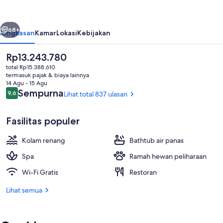
Angeles
at
belumnya
Berikutnya
Beverly
68+
Ringkasan
Kamar
Lokasi
Kebijakan
Hills
Harga
Rp13.243.780
saat
total Rp15.388.610
ini
termasuk pajak & biaya lainnya
Rp13.243.780
14 Agu - 15 Agu
Ulasan
Sempurna
9,6
Lihat total 837 ulasan
9,6 dari 10
Fasilitas populer
3 restoran; melayani sarapan, makan
Kolam renang
Bathtub air panas
Spa
Ramah hewan peliharaan
Wi-Fi Gratis
Restoran
Lihat semua