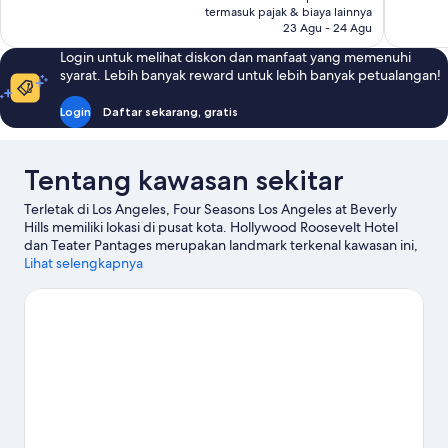
Rp15.136.388
termasuk pajak & biaya lainnya
ulasan
ulasan
23 Agu - 24 Agu
Login untuk melihat diskon dan manfaat yang memenuhi
syarat. Lebih banyak reward untuk lebih banyak petualangan!
Login
Daftar sekarang, gratis
Tentang kawasan sekitar
Terletak di Los Angeles, Four Seasons Los Angeles at Beverly
Hills memiliki lokasi di pusat kota. Hollywood Roosevelt Hotel
dan Teater Pantages merupakan landmark terkenal kawasan ini,
terdapat pula Rodeo Drive serta Sunset Strip bagi pengunjung
Lihat selengkapnya
yang ingin berbelanja. Bepergian bersama anak? Jangan
lewatkan Universal Studios Hollywood dan Warner Brothers
Studio. Asah teknik ayunan golf Anda dengan pelatihan dan
lapangan golf sekitar, atau nikmati aktivitas outdoor lainnya,
seperti jalur hiking/sepeda.
Kunjungi panduan perjalanan kami
untuk Los Angeles