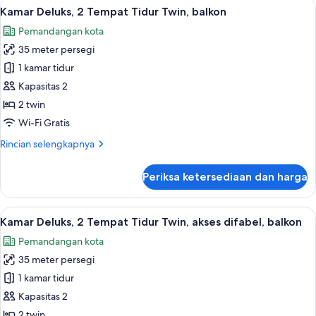
Lihat
Seprai premium, selimut bulu angsa, m
2
Kamar Deluks, 2 Tempat Tidur Twin, balkon
semua
Pemandangan kota
foto
35 meter persegi
untuk
Kamar
1 kamar tidur
Deluks,
Kapasitas 2
2
2 twin
Tempat
Wi-Fi Gratis
Tidur
Rincian
Rincian selengkapnya
Twin,
lebih
balkon
lanjut
Periksa ketersediaan dan harga
untuk
Kamar
Deluks,
Lihat
Seprai premium, selimut bulu angsa, m
2
2
Kamar Deluks, 2 Tempat Tidur Twin, akses difabel, balkon
semua
Tempat
Pemandangan kota
Tidur
foto
Twin,
35 meter persegi
untuk
balkon
Kamar
1 kamar tidur
Deluks,
Kapasitas 2
2
2 twin