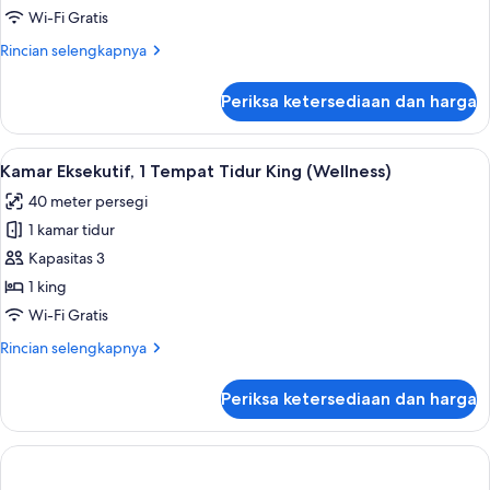
Tempat
Wi-Fi Gratis
Tidur
Rincian
Rincian selengkapnya
King,
lebih
balkon
lanjut
Periksa ketersediaan dan harga
(Wellness)
untuk
Kamar
Deluks,
Lihat
Kamar Eksekutif, 1 Tempat Tidur King (
3
1
Kamar Eksekutif, 1 Tempat Tidur King (Wellness)
semua
Tempat
40 meter persegi
Tidur
foto
King,
1 kamar tidur
untuk
balkon
Kamar
Kapasitas 3
(Wellness)
Eksekutif,
1 king
1
Wi-Fi Gratis
Tempat
Rincian
Rincian selengkapnya
Tidur
lebih
King
lanjut
Periksa ketersediaan dan harga
untuk
(Wellness)
Kamar
Eksekutif,
1
Tempat