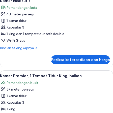
Kamar Eksekutif
semua
Pemandangan kota
foto
40 meter persegi
untuk
Kamar
1 kamar tidur
Eksekutif
Kapasitas 3
1 king dan 1 tempat tidur sofa double
Wi-Fi Gratis
Rincian
Rincian selengkapnya
lebih
lanjut
Periksa ketersediaan dan harga
untuk
Kamar
Eksekutif
Lihat
Seprai premium, selimut bulu angsa, m
4
Kamar Premier, 1 Tempat Tidur King, balkon
semua
Pemandangan bukit
foto
37 meter persegi
untuk
Kamar
1 kamar tidur
Premier,
Kapasitas 3
1
1 king