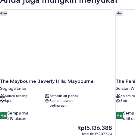
The Maybourne Beverly Hills, Maybourne
The Penin
Iklan
Iklan
The Maybourne Beverly Hills, Maybourne
The Peni
Segitiga Emas
Selatan Wi
Kolam renang
Bathtub air panas
Kolam r
Spa
Ramah hewan
Spa
peliharaan
9.6
9.6
Sempurna
Semp
9,6
9,6
dari
dari
319 ulasan
638 ul
10,
10,
Harga
Rp15.136.388
Sempurna,
Sempurna
sekarang
total Rp19.207.320
319
638