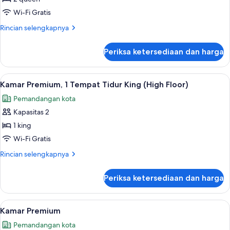
Floor)
Premium,
Wi-Fi Gratis
2
Rincian
Rincian selengkapnya
Tempat
lebih
Tidur
lanjut
Periksa ketersediaan dan harga
untuk
Queen
Kamar
(High
Premium,
Lihat
Selimut bulu angsa, brankas, meja ker
Floor)
7
2
Kamar Premium, 1 Tempat Tidur King (High Floor)
semua
Tempat
Pemandangan kota
Tidur
foto
Queen
Kapasitas 2
untuk
(High
Kamar
1 king
Floor)
Premium,
Wi-Fi Gratis
1
Rincian
Rincian selengkapnya
Tempat
lebih
Tidur
lanjut
Periksa ketersediaan dan harga
untuk
King
Kamar
(High
Premium,
Lihat
Fasilitas kamar
Floor)
8
1
Kamar Premium
semua
Tempat
Pemandangan kota
Tidur
foto