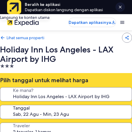
Beralih ke aplikasi
Dapatkan diskon langsung dengan aplikasi
Langsung ke konten utama
Dapatkan aplikasinya
Lihat semua properti
Holiday Inn Los Angeles - LAX
Airport by IHG
Properti
bintang
3.0
Pilih tanggal untuk melihat harga
Ke mana?
Tanggal
Traveler