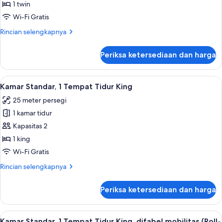
Standar
1 twin
Wi-Fi Gratis
Rincian
Rincian selengkapnya
lebih
lanjut
Periksa ketersediaan dan harga
untuk
Kamar
Standar
Lihat
Selimut bulu angsa, brankas, meja ker
5
Kamar Standar, 1 Tempat Tidur King
semua
25 meter persegi
foto
1 kamar tidur
untuk
Kamar
Kapasitas 2
Standar,
1 king
1
Wi-Fi Gratis
Tempat
Rincian
Rincian selengkapnya
Tidur
lebih
King
lanjut
Periksa ketersediaan dan harga
untuk
Kamar
Standar,
Lihat
Fasilitas kamar
5
1
Kamar Standar, 1 Tempat Tidur King, difabel mobilitas (Roll-