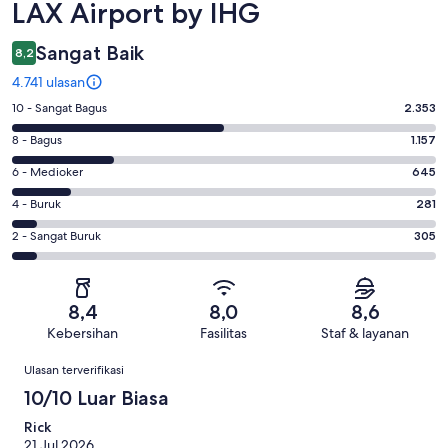
LAX Airport by IHG
Sangat Baik
8,2
4.741 ulasan
Penilaian
10 - Sangat Bagus
2.353
10
Penilaian
8 - Bagus
1.157
-
8
Sangat
Penilaian
6 - Medioker
645
-
Bagus.
6
Bagus.
Penilaian
4 - Buruk
281
2353
-
1157
4
dari
Medioker.
Penilaian
2 - Sangat Buruk
305
dari
-
4741
645
2
4741
Buruk.
ulasan
dari
-
ulasan
281
4741
Sangat
dari
8,4
8,0
8,6
ulasan
Buruk.
4741
Kebersihan
Fasilitas
Staf & layanan
305
ulasan
Ulasan
dari
Ulasan terverifikasi
4741
10/10 Luar Biasa
ulasan
Rick
21 Jul 2026