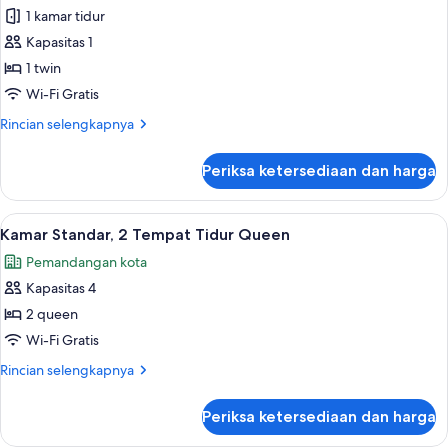
King
1 kamar tidur
untuk
(High
Kamar
Kapasitas 1
Floor)
Premium
1 twin
Wi-Fi Gratis
Rincian
Rincian selengkapnya
lebih
lanjut
Periksa ketersediaan dan harga
untuk
Kamar
Premium
Lihat
Pemandangan dari kamar
8
Kamar Standar, 2 Tempat Tidur Queen
semua
Pemandangan kota
foto
Kapasitas 4
untuk
Kamar
2 queen
Standar,
Wi-Fi Gratis
2
Rincian
Rincian selengkapnya
Tempat
lebih
Tidur
lanjut
Periksa ketersediaan dan harga
untuk
Queen
Kamar