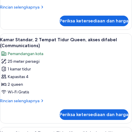
Tidur
Rincian
Rincian selengkapnya
King,
lebih
akses
lanjut
Periksa ketersediaan dan harga
untuk
difabel
Kamar
(Communications)
Standar,
Lihat
Pemandangan dari kamar
6
1
Kamar Standar, 2 Tempat Tidur Queen, akses difabel
semua
Tempat
(Communications)
Tidur
foto
Pemandangan kota
King,
untuk
akses
25 meter persegi
Kamar
difabel
1 kamar tidur
Standar,
(Communications)
2
Kapasitas 4
Tempat
2 queen
Tidur
Wi-Fi Gratis
Queen,
Rincian
Rincian selengkapnya
akses
lebih
difabel
lanjut
Periksa ketersediaan dan harga
untuk
(Communications)
Kamar
Standar,
Lihat
Fasilitas kamar