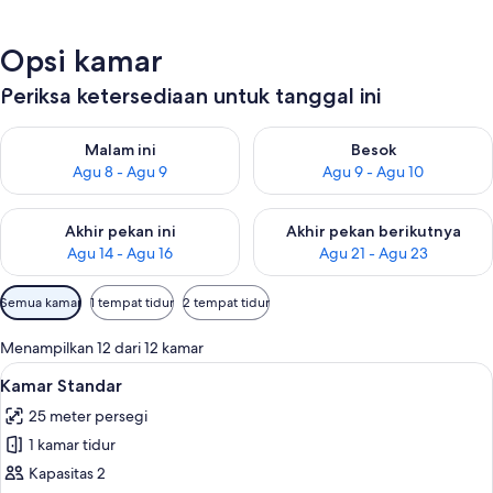
Opsi kamar
Periksa ketersediaan untuk tanggal ini
Periksa ketersediaan untuk malam ini Agu 8 - Agu 9
Periksa ketersediaan untuk be
Malam ini
Besok
Agu 8 - Agu 9
Agu 9 - Agu 10
Periksa ketersediaan untuk akhir pekan ini Agu 14 - Agu 16
Periksa ketersediaan untuk ak
Akhir pekan ini
Akhir pekan berikutnya
Agu 14 - Agu 16
Agu 21 - Agu 23
Filter
Semua kamar
1 tempat tidur
2 tempat tidur
tersedia
untuk
Menampilkan 12 dari 12 kamar
kamar
Lihat
Selimut bulu angsa, brankas, meja ker
5
Kamar Standar
semua
25 meter persegi
foto
1 kamar tidur
untuk
Kamar
Kapasitas 2