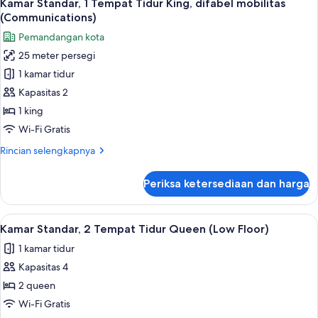
7
2
Kamar Standar, 1 Tempat Tidur King, difabel mobilitas
semua
Tempat
(Communications)
Tidur
foto
Pemandangan kota
Queen,
untuk
akses
25 meter persegi
Kamar
difabel
1 kamar tidur
Standar,
(Communications)
1
Kapasitas 2
Tempat
1 king
Tidur
Wi-Fi Gratis
King,
Rincian
Rincian selengkapnya
difabel
lebih
mobilitas
lanjut
Periksa ketersediaan dan harga
untuk
(Communications)
Kamar
Standar,
Lihat
Selimut bulu angsa, brankas, meja ker
5
1
Kamar Standar, 2 Tempat Tidur Queen (Low Floor)
semua
Tempat
1 kamar tidur
Tidur
foto
King,
Kapasitas 4
untuk
difabel
Kamar
2 queen
mobilitas
Standar,
(Communications)
Wi-Fi Gratis