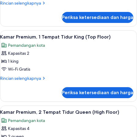
2
Rincian
Rincian selengkapnya
Tempat
lebih
Tidur
lanjut
Periksa ketersediaan dan harga
untuk
Queen
Kamar
(Low
Standar,
Lihat
Selimut bulu angsa, brankas, meja ker
Floor)
6
2
Kamar Premium, 1 Tempat Tidur King (Top Floor)
semua
Tempat
Pemandangan kota
Tidur
foto
Queen
Kapasitas 2
untuk
(Low
Kamar
1 king
Floor)
Premium,
Wi-Fi Gratis
1
Rincian
Rincian selengkapnya
Tempat
lebih
Tidur
lanjut
Periksa ketersediaan dan harga
untuk
King
Kamar
(Top
Premium,
Lihat
Pemandangan dari kamar
Floor)
6
1
Kamar Premium, 2 Tempat Tidur Queen (High Floor)
semua
Tempat
Pemandangan kota
Tidur
foto
King
Kapasitas 4
untuk
(Top
Kamar
2 queen