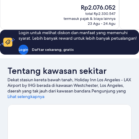
10,
Sangat
Harga
Rp2.076.052
Luar
Baik,
sekarang
total Rp2.330.547
Biasa,
1.002
Rp2.076.052
termasuk pajak & biaya lainnya
1.006
ulasan
23 Agu - 24 Agu
ulasan
Login untuk melihat diskon dan manfaat yang memenuhi
syarat. Lebih banyak reward untuk lebih banyak petualangan!
Login
Daftar sekarang, gratis
Tentang kawasan sekitar
Dekat stasiun kereta bawah tanah, Holiday Inn Los Angeles - LAX
Airport by IHG berada di kawasan Westchester, Los Angeles,
daerah yang tak jauh dari kawasan bandara.Pengunjung yang
menyukai budaya dapat singgah di Kia Forum, sementara yang
Lihat selengkapnya
memiliki agenda berbelanja dapat mengunjungi Venice Beach
Boardwalk and Dermaga Santa Monica. Ingin menikmati suatu
kegiatan atau permainan? Coba periksa Intuit Dome atau SoFi
Stadium.
Kunjungi panduan perjalanan kami untuk Los Angeles