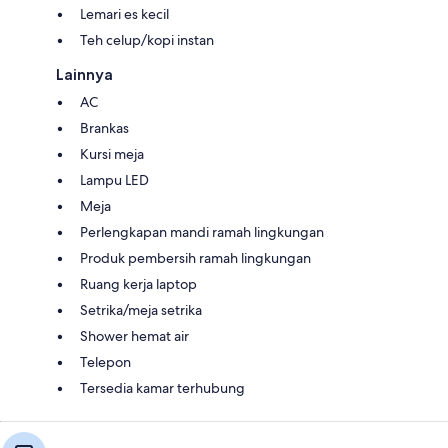
Lemari es kecil
Teh celup/kopi instan
Lainnya
AC
Brankas
Kursi meja
Lampu LED
Meja
Perlengkapan mandi ramah lingkungan
Produk pembersih ramah lingkungan
Ruang kerja laptop
Setrika/meja setrika
Shower hemat air
Telepon
Tersedia kamar terhubung