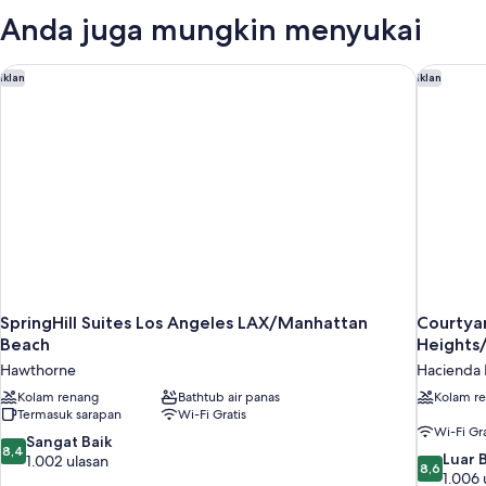
Standar,
Anda juga mungkin menyukai
2
Tempat
Tidur
SpringHill Suites Los Angeles LAX/Manhattan Beach
Courtyar
Iklan
Iklan
Queen
SpringHill Suites Los Angeles LAX/Manhattan
Courtya
Beach
Heights
Hawthorne
Hacienda 
Kolam renang
Bathtub air panas
Kolam r
Termasuk sarapan
Wi-Fi Gratis
Wi-Fi Gra
8.4
Sangat Baik
8,4
8.6
Luar 
dari
1.002 ulasan
8,6
dari
1.006 
10,