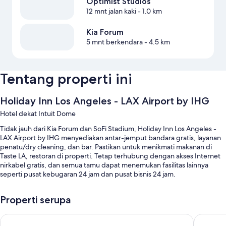
Optimist Studios
12 mnt jalan kaki
- 1.0 km
Kia Forum
5 mnt berkendara
- 4.5 km
Tentang properti ini
Holiday Inn Los Angeles - LAX Airport by IHG
Hotel dekat Intuit Dome
Tidak jauh dari Kia Forum dan SoFi Stadium, Holiday Inn Los Angeles -
LAX Airport by IHG menyediakan antar-jemput bandara gratis, layanan
penatu/dry cleaning, dan bar. Pastikan untuk menikmati makanan di
Taste LA, restoran di properti. Tetap terhubung dengan akses Internet
nirkabel gratis, dan semua tamu dapat menemukan fasilitas lainnya
seperti pusat kebugaran 24 jam dan pusat bisnis 24 jam.
Manfaat lainnya di hotel ini termasuk:
Properti serupa
Kolam renang outdoor
Hilton Los Angeles Airport
Hyatt Pl
Sarapan prasmanan (biaya tambahan), parkir di properti, dan check-