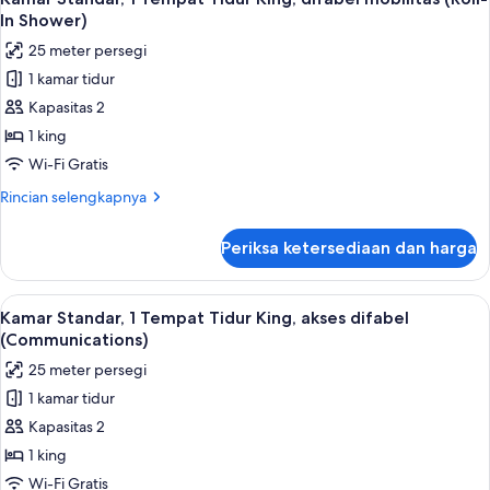
semua
Tempat
In Shower)
Tidur
foto
25 meter persegi
King
untuk
1 kamar tidur
Kamar
Kapasitas 2
Standar,
1
1 king
Tempat
Wi-Fi Gratis
Tidur
Rincian
Rincian selengkapnya
King,
lebih
difabel
lanjut
Periksa ketersediaan dan harga
untuk
mobilitas
Kamar
(Roll-
Standar,
Lihat
Fasilitas kamar
In
5
1
Kamar Standar, 1 Tempat Tidur King, akses difabel
semua
Tempat
Shower)
(Communications)
Tidur
foto
25 meter persegi
King,
untuk
difabel
1 kamar tidur
Kamar
mobilitas
Kapasitas 2
Standar,
(Roll-
In
1
1 king
Shower)
Tempat
Wi-Fi Gratis