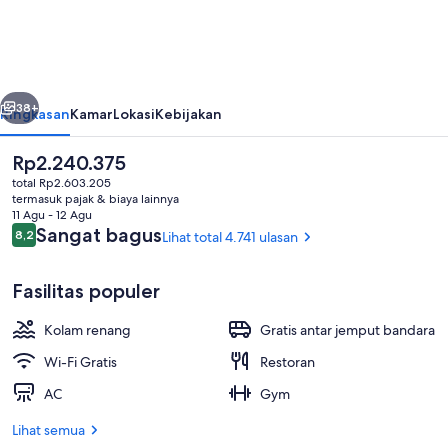
Los
Angeles
-
belumnya
Berikutnya
LAX
38+
Ringkasan
Kamar
Lokasi
Kebijakan
Airport
Harga
Rp2.240.375
by
saat
total Rp2.603.205
IHG
ini
termasuk pajak & biaya lainnya
Rp2.240.375
11 Agu - 12 Agu
Ulasan
Sangat bagus
8,2
Lihat total 4.741 ulasan
8,2 dari 10
Fasilitas populer
Eksterior
Kolam renang
Gratis antar jemput bandara
Wi-Fi Gratis
Restoran
AC
Gym
Lihat semua