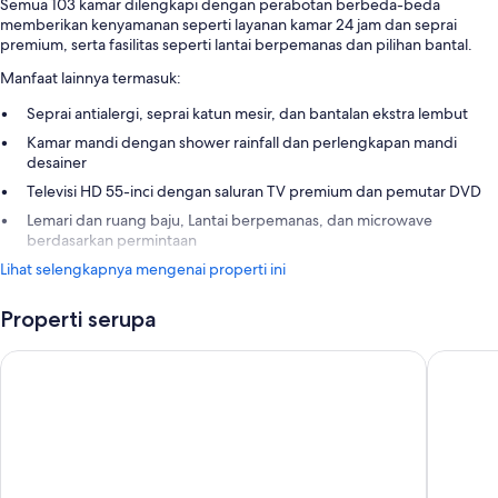
Semua 103 kamar dilengkapi dengan perabotan berbeda-beda
memberikan kenyamanan seperti layanan kamar 24 jam dan seprai
premium, serta fasilitas seperti lantai berpemanas dan pilihan bantal.
Manfaat lainnya termasuk:
Seprai antialergi, seprai katun mesir, dan bantalan ekstra lembut
Kamar mandi dengan shower rainfall dan perlengkapan mandi
desainer
Televisi HD 55-inci dengan saluran TV premium dan pemutar DVD
Lemari dan ruang baju, Lantai berpemanas, dan microwave
berdasarkan permintaan
Lihat selengkapnya mengenai properti ini
Properti serupa
Beverly Wilshire, Beverly Hills, A Four Seasons Hotel
Sofitel L