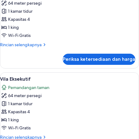
King
64 meter persegi
untuk
Suite
1 kamar tidur
Junior
Kapasitas 4
1 king
Wi-Fi Gratis
Rincian
Rincian selengkapnya
lebih
lanjut
Periksa ketersediaan dan harga
untuk
Suite
Junior
Lihat
Vila Eksekutif | Seprai katun Mesir, s
6
Vila Eksekutif
semua
Pemandangan taman
foto
64 meter persegi
untuk
Vila
1 kamar tidur
Eksekutif
Kapasitas 4
1 king
Wi-Fi Gratis
Rincian
Rincian selengkapnya