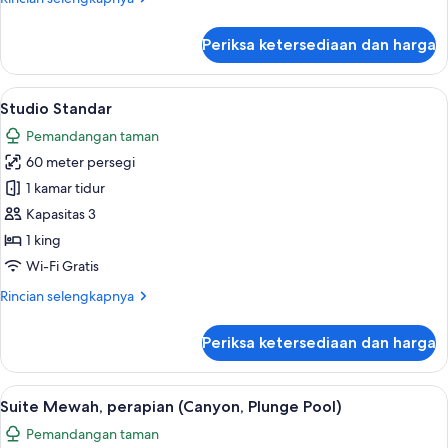
King,
lebih
patio
lanjut
Periksa ketersediaan dan harga
untuk
Kamar
Deluks,
Lihat
Studio Standar | Seprai katun Mesir, 
6
1
Studio Standar
semua
Tempat
Pemandangan taman
Tidur
foto
King,
60 meter persegi
untuk
patio
Studio
1 kamar tidur
Standar
Kapasitas 3
1 king
Wi-Fi Gratis
Rincian
Rincian selengkapnya
lebih
lanjut
Periksa ketersediaan dan harga
untuk
Studio
Standar
Lihat
Seprai katun Mesir, seprai premium, d
8
Suite Mewah, perapian (Canyon, Plunge Pool)
semua
Pemandangan taman
foto