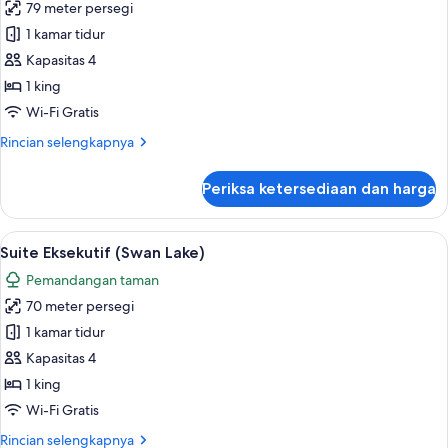
(Bel-
79 meter persegi
untuk
Air)
Suite
1 kamar tidur
Grand
Kapasitas 4
1 king
Wi-Fi Gratis
Rincian
Rincian selengkapnya
lebih
lanjut
Periksa ketersediaan dan harga
untuk
Suite
Grand
Lihat
Suite Eksekutif (Swan Lake) | Seprai k
7
Suite Eksekutif (Swan Lake)
semua
Pemandangan taman
foto
70 meter persegi
untuk
Suite
1 kamar tidur
Eksekutif
Kapasitas 4
(Swan
1 king
Lake)
Wi-Fi Gratis
Rincian
Rincian selengkapnya