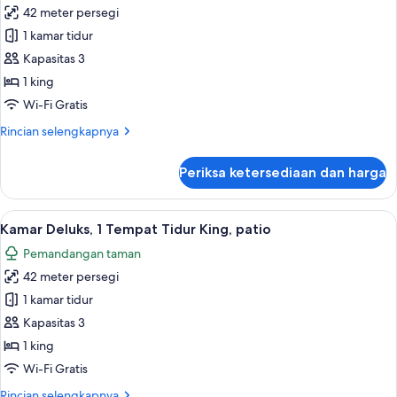
42 meter persegi
untuk
Kamar
1 kamar tidur
Deluks,
Kapasitas 3
1
1 king
Tempat
Wi-Fi Gratis
Tidur
Rincian
Rincian selengkapnya
King
lebih
lanjut
Periksa ketersediaan dan harga
untuk
Kamar
Deluks,
Lihat
Kamar Deluks, 1 Tempat Tidur King, pat
7
1
Kamar Deluks, 1 Tempat Tidur King, patio
semua
Tempat
Pemandangan taman
Tidur
foto
King
42 meter persegi
untuk
Kamar
1 kamar tidur
Deluks,
Kapasitas 3
1
1 king
Tempat
Wi-Fi Gratis
Tidur
Rincian
Rincian selengkapnya