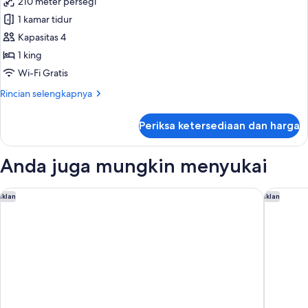
210 meter persegi
untuk
Suite
1 kamar tidur
Presidensial
Kapasitas 4
1 king
Wi-Fi Gratis
Rincian
Rincian selengkapnya
lebih
lanjut
Periksa ketersediaan dan harga
untuk
Suite
Presidensial
Anda juga mungkin menyukai
The Maybourne Beverly Hills, Maybourne
The Penin
Iklan
Iklan