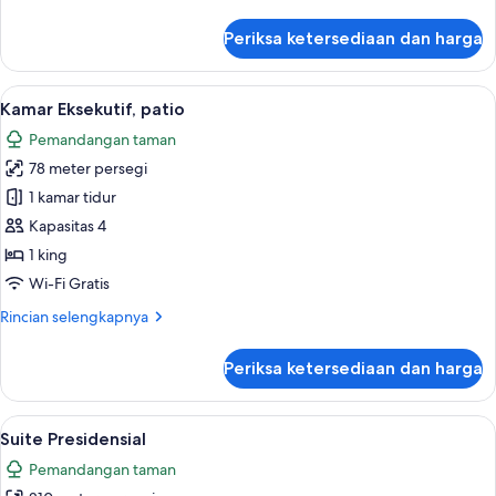
lebih
lanjut
Periksa ketersediaan dan harga
untuk
Kamar
Premier,
Lihat
Kamar Eksekutif, patio | Seprai katun 
6
perapian
Kamar Eksekutif, patio
semua
(Canyon,
Pemandangan taman
Plunge
foto
Pool)
78 meter persegi
untuk
Kamar
1 kamar tidur
Eksekutif,
Kapasitas 4
patio
1 king
Wi-Fi Gratis
Rincian
Rincian selengkapnya
lebih
lanjut
Periksa ketersediaan dan harga
untuk
Kamar
Eksekutif,
Lihat
Suite Presidensial | Teras/patio
9
patio
Suite Presidensial
semua
Pemandangan taman
foto