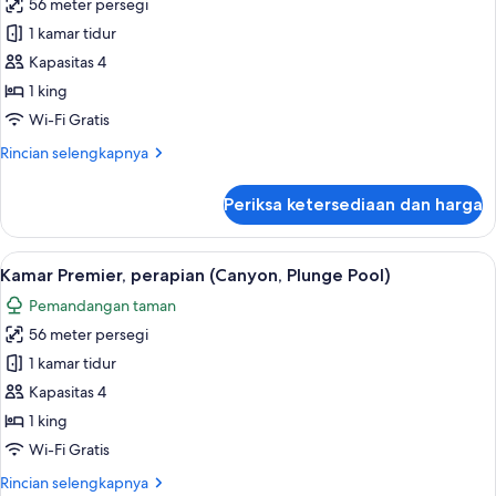
(Chalon)
56 meter persegi
untuk
Kamar
1 kamar tidur
Eksekutif,
Kapasitas 4
perapian
1 king
(Canyon,
Wi-Fi Gratis
Plunge
Rincian
Rincian selengkapnya
Pool)
lebih
lanjut
Periksa ketersediaan dan harga
untuk
Kamar
Eksekutif,
Lihat
Kamar Premier, perapian (Canyon, Plun
8
perapian
Kamar Premier, perapian (Canyon, Plunge Pool)
semua
(Canyon,
Pemandangan taman
Plunge
foto
Pool)
56 meter persegi
untuk
Kamar
1 kamar tidur
Premier,
Kapasitas 4
perapian
1 king
(Canyon,
Wi-Fi Gratis
Plunge
Rincian
Rincian selengkapnya
Pool)