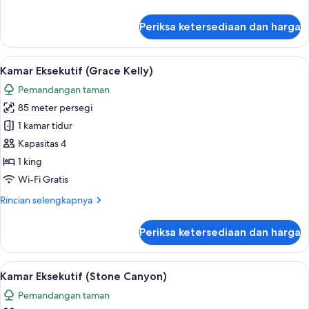
lebih
lanjut
Periksa ketersediaan dan harga
untuk
Suite
Eksekutif
Lihat
Kamar Eksekutif (Grace Kelly) | Seprai
6
(Swan
Kamar Eksekutif (Grace Kelly)
semua
Lake)
Pemandangan taman
foto
85 meter persegi
untuk
Kamar
1 kamar tidur
Eksekutif
Kapasitas 4
(Grace
1 king
Kelly)
Wi-Fi Gratis
Rincian
Rincian selengkapnya
lebih
lanjut
Periksa ketersediaan dan harga
untuk
Kamar
Eksekutif
Lihat
Kamar Eksekutif (Stone Canyon) | Sepr
5
(Grace
Kamar Eksekutif (Stone Canyon)
semua
Kelly)
Pemandangan taman
foto