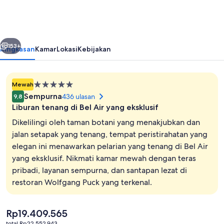
Air
-
Dorchester
belumnya
Berikutnya
Collection
153+
Ringkasan
Kamar
Lokasi
Kebijakan
Properti
Mewah
bintang
Sempurna
436 ulasan
9,8
5.0
Liburan tenang di Bel Air yang eksklusif
Dikelilingi oleh taman botani yang menakjubkan dan
jalan setapak yang tenang, tempat peristirahatan yang
elegan ini menawarkan pelarian yang tenang di Bel Air
Melayani sarapan, makan siang, dan
yang eksklusif. Nikmati kamar mewah dengan teras
pribadi, layanan sempurna, dan santapan lezat di
restoran Wolfgang Puck yang terkenal.
Harga
Rp19.409.565
saat
total Rp22.552.943