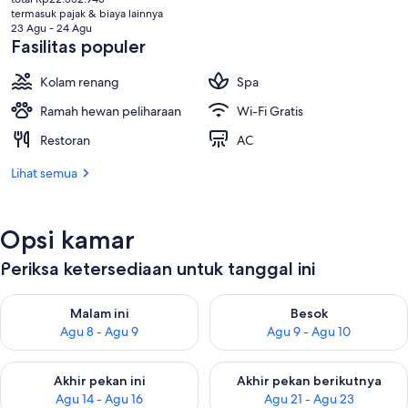
ini
termasuk pajak & biaya lainnya
Rp19.409.565
23 Agu - 24 Agu
Fasilitas populer
Kolam renang
Spa
Ramah hewan peliharaan
Wi-Fi Gratis
Restoran
AC
Lihat semua
Opsi kamar
Periksa ketersediaan untuk tanggal ini
Periksa ketersediaan untuk malam ini Agu 8 - Agu 9
Periksa ketersediaan untuk be
Malam ini
Besok
Agu 8 - Agu 9
Agu 9 - Agu 10
Periksa ketersediaan untuk akhir pekan ini Agu 14 - Agu 16
Periksa ketersediaan untuk ak
Akhir pekan ini
Akhir pekan berikutnya
Agu 14 - Agu 16
Agu 21 - Agu 23