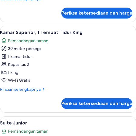
lebih
lanjut
Periksa ketersediaan dan harga
untuk
Kamar
Grand
Lihat
Kamar Superior, 1 Tempat Tidur King |
5
Kamar Superior, 1 Tempat Tidur King
semua
Pemandangan taman
foto
39 meter persegi
untuk
Kamar
1 kamar tidur
Superior,
Kapasitas 2
1
1 king
Tempat
Wi-Fi Gratis
Tidur
Rincian
Rincian selengkapnya
King
lebih
lanjut
Periksa ketersediaan dan harga
untuk
Kamar
Superior,
Lihat
Seprai katun Mesir, seprai premium, d
5
1
Suite Junior
semua
Tempat
Pemandangan taman
Tidur
foto