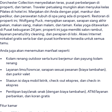
Dorchester Collection menyediakan teras, pusat perbelanjaan di
properti, dan taman. Traveler petualang mungkin akan menyukai kelas
Pilates di hotel ini. Manjakan diri Anda dengan pijat, manikur dan
pedikur, dan perawatan tubuh di spa yang ada di properti. Restoran di
properti ini, Wolfgang Puck, menyajikan sarapan, sarapan siang akhir
pekan, makan siang, makan malam, dan taman. Kelas yoga ditawarkan
di Pusat kebugaran 24 jam; properti ini juga memiliki salon rambut,
layanan penatu/dry cleaning, dan perapian di lobi. Akses Internet
nirkabel gratis serta bar dan pusat konferensi tersedia untuk semua
tamu.
Anda juga akan menemukan manfaat seperti:
Kolam renang outdoor serta kursi berjemur dan payung kolam
renang
Layanan limo/towncar, sarapan sesuai pesanan (biaya tambahan),
dan parkir valet
Stasiun isi daya mobil listrik, check-out ekspres, dan check-in
ekspres
Penitipan bayi/anak-anak (dengan biaya tambahan), ATM/layanan
perbankan, dan koran gratis
Fitur kamar