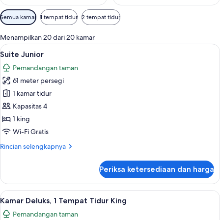
Filter
Semua kamar
1 tempat tidur
2 tempat tidur
tersedia
untuk
Menampilkan 20 dari 20 kamar
kamar
Lihat
Suite Junior | Seprai katun Mesir, sep
7
Suite Junior
semua
Pemandangan taman
foto
61 meter persegi
untuk
Suite
1 kamar tidur
Junior
Kapasitas 4
1 king
Wi-Fi Gratis
Rincian
Rincian selengkapnya
lebih
lanjut
Periksa ketersediaan dan harga
untuk
Suite
Junior
Lihat
Seprai katun Mesir, seprai premium, d
7
Kamar Deluks, 1 Tempat Tidur King
semua
Pemandangan taman
foto