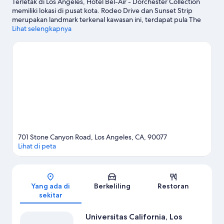
Terletak di Los Angeles, Hotel Bel-Air - Dorchester Collection
memiliki lokasi di pusat kota. Rodeo Drive dan Sunset Strip
merupakan landmark terkenal kawasan ini, terdapat pula The
Grove serta Dermaga Santa Monica bagi pengunjung yang
Lihat selengkapnya
ingin berbelanja. Bepergian bersama anak? Jangan lewatkan
Universal Studios Hollywood. Berkayak dan snorkeling
menawarkan kesempatan menarik untuk menjelajahi perairan
sekitar, atau Anda juga bisa bertualang dengan jalur
hiking/sepeda dan sepeda gunung yang berada tak jauh.
Kunjungi panduan perjalanan kami untuk Los Angeles
701 Stone Canyon Road, Los Angeles, CA, 90077
Lihat di peta
Peta
Yang ada di
Berkeliling
Restoran
sekitar
Universitas California, Los