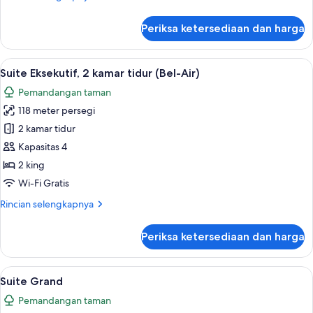
lebih
lanjut
Periksa ketersediaan dan harga
untuk
Vila
Eksekutif
Lihat
Suite Eksekutif, 2 kamar tidur (Bel-Air
7
Suite Eksekutif, 2 kamar tidur (Bel-Air)
semua
Pemandangan taman
foto
118 meter persegi
untuk
Suite
2 kamar tidur
Eksekutif,
Kapasitas 4
2
2 king
kamar
Wi-Fi Gratis
tidur
Rincian
Rincian selengkapnya
(Bel-
lebih
Air)
lanjut
Periksa ketersediaan dan harga
untuk
Suite
Eksekutif,
Lihat
Suite Grand | Seprai katun Mesir, sep
5
2
Suite Grand
semua
kamar
Pemandangan taman
tidur
foto