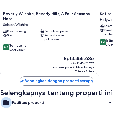
Beverly
Sofitel
Beverly Wilshire, Beverly Hills, A Four Seasons
Sofitel
Wilshire,
LA
Hotel
Hollywo
Beverly
at
Selatan Wilshire
Kolam
Hills,
Beverly
Ramah
A
Kolam renang
Bathtub air panas
Hills
peliha
Spa
Ramah hewan
Four
Hollywo
peliharaan
9.0
Seasons
Barat
Ist
9,0
dari
Hotel
2.03
9.4
Sempurna
9,4
10,
Selatan
dari
1.001 ulasan
Istimew
Wilshire
10,
Harga
Rp13.355.636
2.039
Sempurna,
sekarang
ulasan
1.001
total Rp15.411.737
Rp13.355.636
termasuk pajak & biaya lainnya
ulasan
7 Sep - 8 Sep
Bandingkan dengan properti serupa
Selengkapnya tentang properti ini
Fasilitas properti