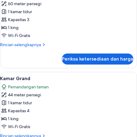
60 meter persegi
untuk
Suite
1 kamar tidur
Mewah,
Kapasitas 3
perapian
1 king
(Canyon,
Wi-Fi Gratis
Plunge
Rincian
Rincian selengkapnya
Pool)
lebih
lanjut
Periksa ketersediaan dan harga
untuk
Suite
Mewah,
Lihat
Kamar Grand | Seprai katun Mesir, sep
6
perapian
Kamar Grand
semua
(Canyon,
Pemandangan taman
Plunge
foto
Pool)
44 meter persegi
untuk
Kamar
1 kamar tidur
Grand
Kapasitas 4
1 king
Wi-Fi Gratis
Rincian
Rincian selengkapnya