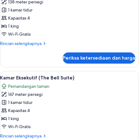
138 meter persegi
untuk
Kamar
1 kamar tidur
Eksekutif
Kapasitas 4
(Stone
1 king
Canyon)
Wi-Fi Gratis
Rincian
Rincian selengkapnya
lebih
lanjut
Periksa ketersediaan dan harga
untuk
Kamar
Eksekutif
Lihat
Kamar Eksekutif (The Bell Suite) | Are
7
(Stone
Kamar Eksekutif (The Bell Suite)
semua
Canyon)
Pemandangan taman
foto
167 meter persegi
untuk
Kamar
1 kamar tidur
Eksekutif
Kapasitas 4
(The
1 king
Bell
Wi-Fi Gratis
Suite)
Rincian
Rincian selengkapnya