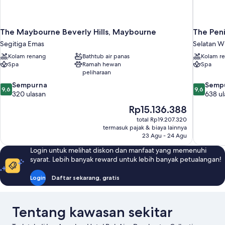
The Maybourne Beverly Hills, Maybourne
The Peni
Segitiga Emas
Selatan Wi
Kolam renang
Bathtub air panas
Kolam r
Spa
Ramah hewan
Spa
peliharaan
9.6
9.6
Sempurna
Semp
9,6
9,6
dari
dari
320 ulasan
638 ul
10,
10,
Harga
Rp15.136.388
Sempurna,
Sempurna
sekarang
total Rp19.207.320
320
638
Rp15.136.388
termasuk pajak & biaya lainnya
ulasan
ulasan
23 Agu - 24 Agu
Login untuk melihat diskon dan manfaat yang memenuhi
syarat. Lebih banyak reward untuk lebih banyak petualangan!
Login
Daftar sekarang, gratis
Tentang kawasan sekitar