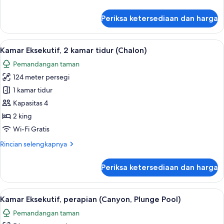
lebih
lanjut
Periksa ketersediaan dan harga
untuk
Kamar
Eksekutif
Lihat
Kamar Eksekutif, 2 kamar tidur (Chalon
8
(The
Kamar Eksekutif, 2 kamar tidur (Chalon)
semua
Bell
Pemandangan taman
Suite)
foto
124 meter persegi
untuk
Kamar
1 kamar tidur
Eksekutif,
Kapasitas 4
2
2 king
kamar
Wi-Fi Gratis
tidur
Rincian
Rincian selengkapnya
(Chalon)
lebih
lanjut
Periksa ketersediaan dan harga
untuk
Kamar
Eksekutif,
Lihat
Seprai katun Mesir, seprai premium, d
8
2
Kamar Eksekutif, perapian (Canyon, Plunge Pool)
semua
kamar
Pemandangan taman
tidur
foto