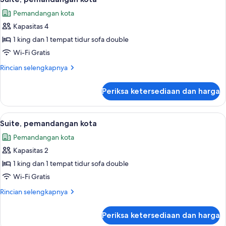
semua
Pemandangan kota
foto
Kapasitas 4
untuk
Suite,
1 king dan 1 tempat tidur sofa double
pemandangan
Wi-Fi Gratis
kota
Rincian
Rincian selengkapnya
lebih
lanjut
Periksa ketersediaan dan harga
untuk
Suite,
pemandangan
Lihat
Seprai premium, tempat tidur Select C
5
kota
Suite, pemandangan kota
semua
Pemandangan kota
foto
Kapasitas 2
untuk
Suite,
1 king dan 1 tempat tidur sofa double
pemandangan
Wi-Fi Gratis
kota
Rincian
Rincian selengkapnya
lebih
lanjut
Periksa ketersediaan dan harga
untuk