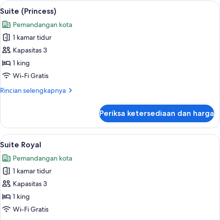
(Princess)
Lihat
Seprai premium, tempat tidur Select C
8
Suite (Princess)
semua
Pemandangan kota
foto
1 kamar tidur
untuk
Suite
Kapasitas 3
(Princess)
1 king
Wi-Fi Gratis
Rincian
Rincian selengkapnya
lebih
lanjut
Periksa ketersediaan dan harga
untuk
Suite
(Princess)
Lihat
Seprai premium, tempat tidur Select C
8
Suite Royal
semua
Pemandangan kota
foto
1 kamar tidur
untuk
Suite
Kapasitas 3
Royal
1 king
Wi-Fi Gratis