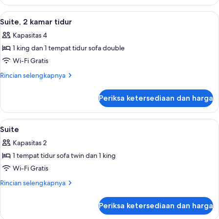
Suite,
2
Lihat
Seprai premium, tempat tidur Select C
4
kamar
Suite, 2 kamar tidur
semua
tidur
Kapasitas 4
foto
1 king dan 1 tempat tidur sofa double
untuk
Suite,
Wi-Fi Gratis
2
Rincian
Rincian selengkapnya
kamar
lebih
lanjut
tidur
Periksa ketersediaan dan harga
untuk
Suite,
2
Lihat
Seprai premium, tempat tidur Select C
8
kamar
Suite
semua
tidur
Kapasitas 2
foto
1 tempat tidur sofa twin dan 1 king
untuk
Suite
Wi-Fi Gratis
Rincian
Rincian selengkapnya
lebih
lanjut
Periksa ketersediaan dan harga
untuk
Suite