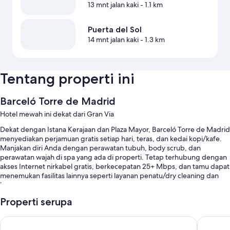
13 mnt jalan kaki
- 1.1 km
Puerta del Sol
14 mnt jalan kaki
- 1.3 km
Tentang properti ini
Barceló Torre de Madrid
Hotel mewah ini dekat dari Gran Via
Dekat dengan Istana Kerajaan dan Plaza Mayor, Barceló Torre de Madrid
menyediakan perjamuan gratis setiap hari, teras, dan kedai kopi/kafe.
Manjakan diri Anda dengan perawatan tubuh, body scrub, dan
perawatan wajah di spa yang ada di properti. Tetap terhubung dengan
akses Internet nirkabel gratis, berkecepatan 25+ Mbps, dan tamu dapat
menemukan fasilitas lainnya seperti layanan penatu/dry cleaning dan
bar.
Anda juga akan menikmati manfaat berikut selama Anda menginap:
Properti serupa
Kolam renang indoor serta kursi berjemur
Hotel Riu Plaza España
Urban Hi