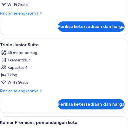
Wi-Fi Gratis
Rincian
Rincian selengkapnya
lebih
lanjut
Periksa ketersediaan dan harga
untuk
Suite
Junior
Lihat
Seprai premium, tempat tidur Select C
6
Triple Junior Suite
semua
45 meter persegi
foto
1 kamar tidur
untuk
Triple
Kapasitas 4
Junior
1 king
Suite
Wi-Fi Gratis
Rincian
Rincian selengkapnya
lebih
lanjut
Periksa ketersediaan dan harga
untuk
Triple
Junior
Lihat
Seprai premium, tempat tidur Select C
8
Suite
Kamar Premium, pemandangan kota
semua