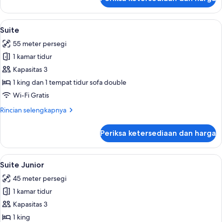
untuk
Kamar
Premium,
Lihat
Seprai premium, tempat tidur Select C
7
pemandangan
Suite
semua
kota
55 meter persegi
foto
1 kamar tidur
untuk
Suite
Kapasitas 3
1 king dan 1 tempat tidur sofa double
Wi-Fi Gratis
Rincian
Rincian selengkapnya
lebih
lanjut
Periksa ketersediaan dan harga
untuk
Suite
Lihat
Seprai premium, tempat tidur Select C
8
Suite Junior
semua
45 meter persegi
foto
1 kamar tidur
untuk
Suite
Kapasitas 3
Junior
1 king