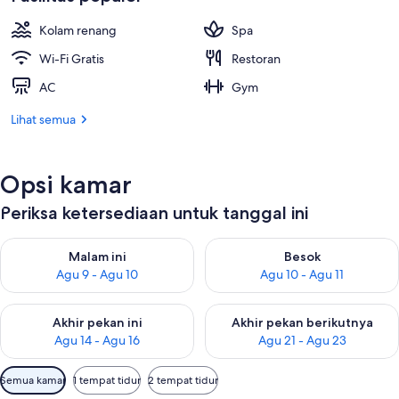
Kolam renang
Spa
Wi-Fi Gratis
Restoran
AC
Gym
Lihat semua
Opsi kamar
Periksa ketersediaan untuk tanggal ini
Periksa ketersediaan untuk malam ini Agu 9 - Agu 10
Periksa ketersediaan untuk be
Malam ini
Besok
Agu 9 - Agu 10
Agu 10 - Agu 11
Periksa ketersediaan untuk akhir pekan ini Agu 14 - Agu 16
Periksa ketersediaan untuk ak
Akhir pekan ini
Akhir pekan berikutnya
Agu 14 - Agu 16
Agu 21 - Agu 23
Filter
Semua kamar
1 tempat tidur
2 tempat tidur
tersedia