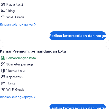
Deluks,
Kapasitas 2
pemandangan
1 king
kota
Wi-Fi Gratis
Rincian
Rincian selengkapnya
lebih
lanjut
Periksa ketersediaan dan harga
untuk
Kamar
Deluks,
Lihat
Seprai premium, tempat tidur Select C
6
pemandangan
Kamar Premium, pemandangan kota
semua
kota
Pemandangan kota
foto
30 meter persegi
untuk
Kamar
1 kamar tidur
Premium,
Kapasitas 2
pemandangan
1 king
kota
Wi-Fi Gratis
Rincian
Rincian selengkapnya
lebih
lanjut
Periksa ketersediaan dan harga