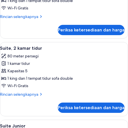
1 king dan 1 tempat tidur sofa double
Wi-Fi Gratis
Rincian
Rincian selengkapnya
lebih
lanjut
Periksa ketersediaan dan harga
untuk
Suite,
pemandangan
Lihat
Seprai premium, tempat tidur Select C
12
kota
Suite, 2 kamar tidur
semua
80 meter persegi
foto
1 kamar tidur
untuk
Suite,
Kapasitas 5
2
1 king dan 1 tempat tidur sofa double
kamar
Wi-Fi Gratis
tidur
Rincian
Rincian selengkapnya
lebih
lanjut
Periksa ketersediaan dan harga
untuk
Suite,
2
Lihat
Seprai premium, tempat tidur Select C
8
kamar
Suite Junior