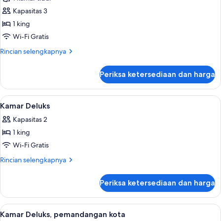
untuk
Suite
Kapasitas 3
Royal
1 king
Wi-Fi Gratis
Rincian
Rincian selengkapnya
lebih
lanjut
Periksa ketersediaan dan harga
untuk
Suite
Royal
Lihat
Seprai premium, tempat tidur Select C
4
Kamar Deluks
semua
Kapasitas 2
foto
1 king
untuk
Kamar
Wi-Fi Gratis
Deluks
Rincian
Rincian selengkapnya
lebih
lanjut
Periksa ketersediaan dan harga
untuk
Kamar
Deluks
Lihat
Seprai premium, tempat tidur Select C
6
Kamar Deluks, pemandangan kota
semua