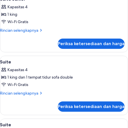
semua
Kapasitas 4
foto
1 king
untuk
Suite
Wi-Fi Gratis
Junior
Rincian
Rincian selengkapnya
lebih
lanjut
Periksa ketersediaan dan harga
untuk
Suite
Junior
Lihat
Seprai premium, tempat tidur Select C
4
Suite
semua
Kapasitas 4
foto
1 king dan 1 tempat tidur sofa double
untuk
Suite
Wi-Fi Gratis
Rincian
Rincian selengkapnya
lebih
lanjut
Periksa ketersediaan dan harga
untuk
Suite
Lihat
Seprai premium, tempat tidur Select C
4
Suite