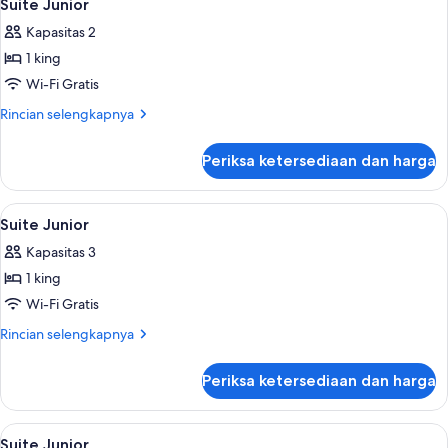
5
Suite Junior
semua
Kapasitas 2
foto
1 king
untuk
Suite
Wi-Fi Gratis
Junior
Rincian
Rincian selengkapnya
lebih
lanjut
Periksa ketersediaan dan harga
untuk
Suite
Junior
Lihat
Seprai premium, tempat tidur Select C
5
Suite Junior
semua
Kapasitas 3
foto
1 king
untuk
Suite
Wi-Fi Gratis
Junior
Rincian
Rincian selengkapnya
lebih
lanjut
Periksa ketersediaan dan harga
untuk
Suite
Junior
Lihat
Seprai premium, tempat tidur Select C
5
Suite Junior