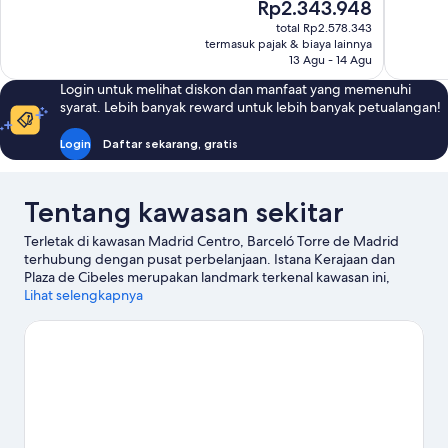
Harga
Rp2.343.948
378
54
sekarang
total Rp2.578.343
ulasan
ulasan
Rp2.343.948
termasuk pajak & biaya lainnya
13 Agu - 14 Agu
Login untuk melihat diskon dan manfaat yang memenuhi
syarat. Lebih banyak reward untuk lebih banyak petualangan!
Login
Daftar sekarang, gratis
Tentang kawasan sekitar
Terletak di kawasan Madrid Centro, Barceló Torre de Madrid
terhubung dengan pusat perbelanjaan. Istana Kerajaan dan
Plaza de Cibeles merupakan landmark terkenal kawasan ini,
terdapat pula Gran Via serta Pasar San Miguel bagi pengunjung
Lihat selengkapnya
yang ingin berbelanja. Ingin menikmati suatu kegiatan atau
permainan? Coba periksa Stadion Bernabéu atau Arena
Movistar. Para tamu menyukai lokasi di pusat yang dimiliki hotel
untuk menikmati tempat menarik. Akses transportasi umumnya
juga mudah: Stasiun Plaza de Espana hanya berjarak beberapa
langkah, sementara Stasiun Ventura Rodriguez sekitar 5 menit
jalan kaki.
Kunjungi panduan perjalanan kami untuk Madrid