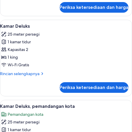
lanjut
Periksa ketersediaan dan harga
untuk
Kamar
Premium
Lihat
Seprai premium, tempat tidur Select C
5
Kamar Deluks
semua
25 meter persegi
foto
1 kamar tidur
untuk
Kamar
Kapasitas 2
Deluks
1 king
Wi-Fi Gratis
Rincian
Rincian selengkapnya
lebih
lanjut
Periksa ketersediaan dan harga
untuk
Kamar
Deluks
Lihat
Seprai premium, tempat tidur Select C
13
Kamar Deluks, pemandangan kota
semua
Pemandangan kota
foto
25 meter persegi
untuk
Kamar
1 kamar tidur