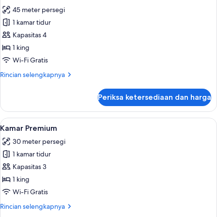
semua
tidur
45 meter persegi
foto
1 kamar tidur
untuk
Suite
Kapasitas 4
Junior
1 king
Wi-Fi Gratis
Rincian
Rincian selengkapnya
lebih
lanjut
Periksa ketersediaan dan harga
untuk
Suite
Junior
Lihat
Seprai premium, tempat tidur Select C
8
Kamar Premium
semua
30 meter persegi
foto
1 kamar tidur
untuk
Kamar
Kapasitas 3
Premium
1 king
Wi-Fi Gratis
Rincian
Rincian selengkapnya
lebih