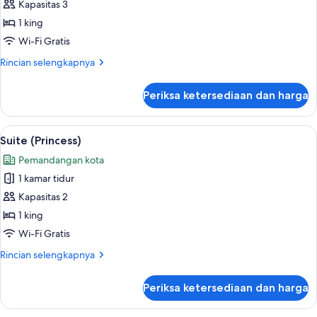
Suite
Kapasitas 3
(Princess)
1 king
Wi-Fi Gratis
Rincian
Rincian selengkapnya
lebih
lanjut
Periksa ketersediaan dan harga
untuk
Suite
(Princess)
Lihat
Seprai premium, tempat tidur Select C
8
Suite (Princess)
semua
Pemandangan kota
foto
1 kamar tidur
untuk
Suite
Kapasitas 2
(Princess)
1 king
Wi-Fi Gratis
Rincian
Rincian selengkapnya
lebih
lanjut
Periksa ketersediaan dan harga
untuk
Suite