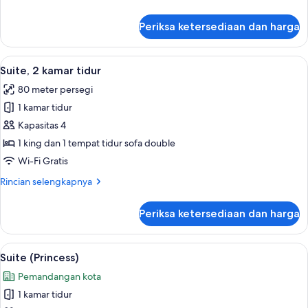
lebih
lanjut
Periksa ketersediaan dan harga
untuk
Suite,
2
Lihat
Seprai premium, tempat tidur Select C
12
kamar
Suite, 2 kamar tidur
semua
tidur
80 meter persegi
foto
1 kamar tidur
untuk
Suite,
Kapasitas 4
2
1 king dan 1 tempat tidur sofa double
kamar
Wi-Fi Gratis
tidur
Rincian
Rincian selengkapnya
lebih
lanjut
Periksa ketersediaan dan harga
untuk
Suite,
2
Lihat
Seprai premium, tempat tidur Select C
8
kamar
Suite (Princess)
semua
tidur
Pemandangan kota
foto
1 kamar tidur
untuk