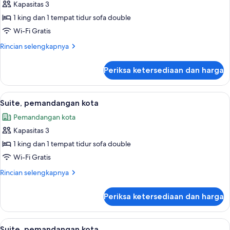
Kapasitas 3
foto
1 king dan 1 tempat tidur sofa double
untuk
Suite
Wi-Fi Gratis
Rincian
Rincian selengkapnya
lebih
lanjut
Periksa ketersediaan dan harga
untuk
Suite
Lihat
Seprai premium, tempat tidur Select C
5
Suite, pemandangan kota
semua
Pemandangan kota
foto
Kapasitas 3
untuk
Suite,
1 king dan 1 tempat tidur sofa double
pemandangan
Wi-Fi Gratis
kota
Rincian
Rincian selengkapnya
lebih
lanjut
Periksa ketersediaan dan harga
untuk
Suite,
pemandangan
Lihat
Seprai premium, tempat tidur Select C
5
kota
Suite, pemandangan kota