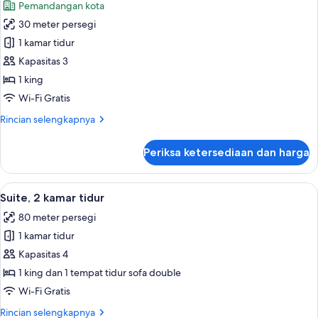
Pemandangan kota
foto
30 meter persegi
untuk
Kamar
1 kamar tidur
Premium,
Kapasitas 3
pemandangan
1 king
kota
Wi-Fi Gratis
Rincian
Rincian selengkapnya
lebih
lanjut
Periksa ketersediaan dan harga
untuk
Kamar
Premium,
Lihat
Seprai premium, tempat tidur Select C
11
pemandangan
Suite, 2 kamar tidur
semua
kota
80 meter persegi
foto
1 kamar tidur
untuk
Suite,
Kapasitas 4
2
1 king dan 1 tempat tidur sofa double
kamar
Wi-Fi Gratis
tidur
Rincian
Rincian selengkapnya