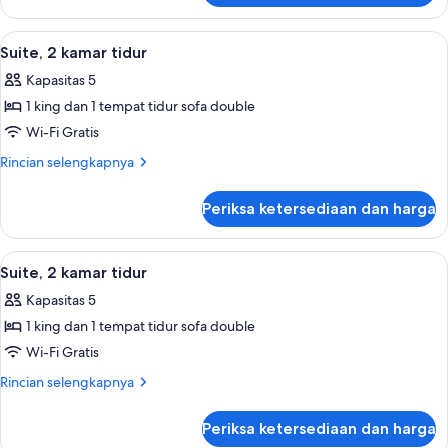
Suite,
2
Lihat
Seprai premium, tempat tidur Select C
4
kamar
Suite, 2 kamar tidur
semua
tidur
Kapasitas 5
foto
1 king dan 1 tempat tidur sofa double
untuk
Suite,
Wi-Fi Gratis
2
Rincian
Rincian selengkapnya
kamar
lebih
lanjut
tidur
Periksa ketersediaan dan harga
untuk
Suite,
2
Lihat
Seprai premium, tempat tidur Select C
4
kamar
Suite, 2 kamar tidur
semua
tidur
Kapasitas 5
foto
1 king dan 1 tempat tidur sofa double
untuk
Suite,
Wi-Fi Gratis
2
Rincian
Rincian selengkapnya
kamar
lebih
lanjut
tidur
Periksa ketersediaan dan harga
untuk