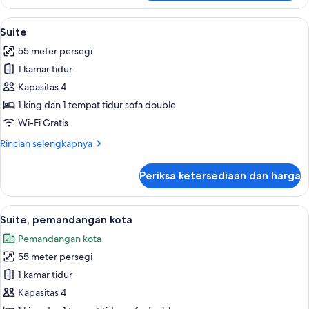
Deluxe
Room
Lihat
Seprai premium, tempat tidur Select C
13
Suite
semua
55 meter persegi
foto
1 kamar tidur
untuk
Suite
Kapasitas 4
1 king dan 1 tempat tidur sofa double
Wi-Fi Gratis
Rincian
Rincian selengkapnya
lebih
lanjut
Periksa ketersediaan dan harga
untuk
Suite
Lihat
Seprai premium, tempat tidur Select C
13
Suite, pemandangan kota
semua
Pemandangan kota
foto
55 meter persegi
untuk
Suite,
1 kamar tidur
pemandangan
Kapasitas 4
kota