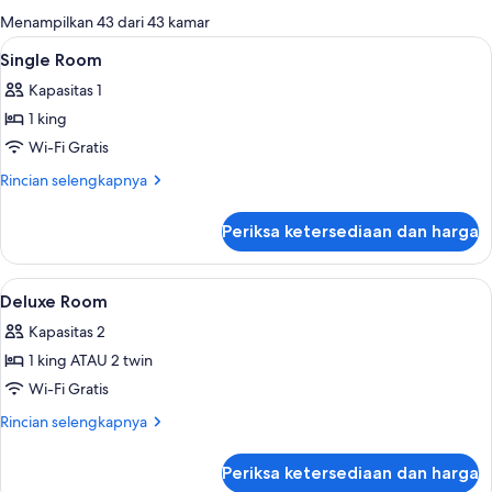
untuk
Menampilkan 43 dari 43 kamar
kamar
Lihat
Seprai premium, tempat tidur Select C
5
Single Room
semua
Kapasitas 1
foto
1 king
untuk
Single
Wi-Fi Gratis
Room
Rincian
Rincian selengkapnya
lebih
lanjut
Periksa ketersediaan dan harga
untuk
Single
Room
Lihat
Seprai premium, tempat tidur Select C
7
Deluxe Room
semua
Kapasitas 2
foto
1 king ATAU 2 twin
untuk
Deluxe
Wi-Fi Gratis
Room
Rincian
Rincian selengkapnya
lebih
lanjut
Periksa ketersediaan dan harga
untuk