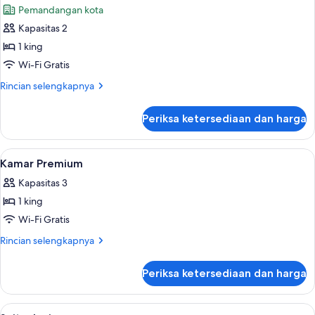
Pemandangan kota
foto
Kapasitas 2
untuk
Kamar
1 king
Deluks,
Wi-Fi Gratis
pemandangan
Rincian
Rincian selengkapnya
kota
lebih
lanjut
Periksa ketersediaan dan harga
untuk
Kamar
Deluks,
Lihat
Seprai premium, tempat tidur Select C
5
pemandangan
Kamar Premium
semua
kota
Kapasitas 3
foto
1 king
untuk
Kamar
Wi-Fi Gratis
Premium
Rincian
Rincian selengkapnya
lebih
lanjut
Periksa ketersediaan dan harga
untuk
Kamar
Premium
Lihat
Seprai premium, tempat tidur Select C