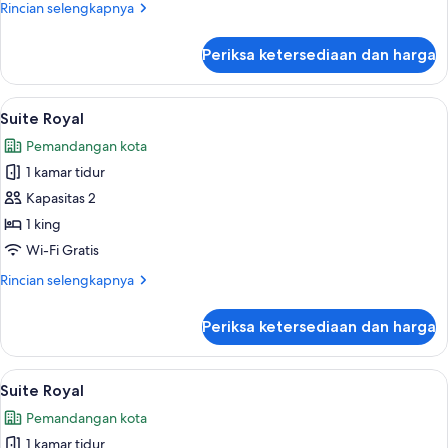
Rincian
Rincian selengkapnya
lebih
lanjut
Periksa ketersediaan dan harga
untuk
Suite
Royal
Lihat
Seprai premium, tempat tidur Select C
6
Suite Royal
semua
Pemandangan kota
foto
1 kamar tidur
untuk
Suite
Kapasitas 2
Royal
1 king
Wi-Fi Gratis
Rincian
Rincian selengkapnya
lebih
lanjut
Periksa ketersediaan dan harga
untuk
Suite
Royal
Lihat
Seprai premium, tempat tidur Select C
7
Suite Royal
semua
Pemandangan kota
foto
1 kamar tidur