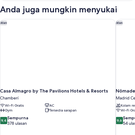
Anda juga mungkin menyukai
Casa Almagro by The Pavilions Hotels & Resorts
Nômade 
Iklan
Iklan
Casa Almagro by The Pavilions Hotels & Resorts
Nômade
Chamberí
Madrid Ce
Wi-Fi Gratis
AC
Kolam r
Gym
Tersedia sarapan
Wi-Fi Gra
9.4
9.6
Sempurna
Semp
9,4
9,6
dari
dari
378 ulasan
54 ula
10,
10,
Sempurna,
Sempurna