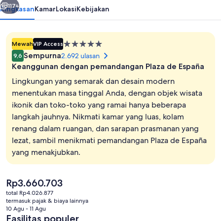
117+
Ringkasan
Kamar
Lokasi
Kebijakan
Properti
Mewah
VIP Access
bintang
Sempurna
2.692 ulasan
9,6
5.0
Keanggunan dengan pemandangan Plaza de España
Lingkungan yang semarak dan desain modern
menentukan masa tinggal Anda, dengan objek wisata
ikonik dan toko-toko yang ramai hanya beberapa
Kolam renang indoor, dengan kursi b
langkah jauhnya. Nikmati kamar yang luas, kolam
renang dalam ruangan, dan sarapan prasmanan yang
lezat, sambil menikmati pemandangan Plaza de España
yang menakjubkan.
Harga
Rp3.660.703
saat
total Rp4.026.877
ini
termasuk pajak & biaya lainnya
Rp3.660.703
10 Agu - 11 Agu
Fasilitas populer