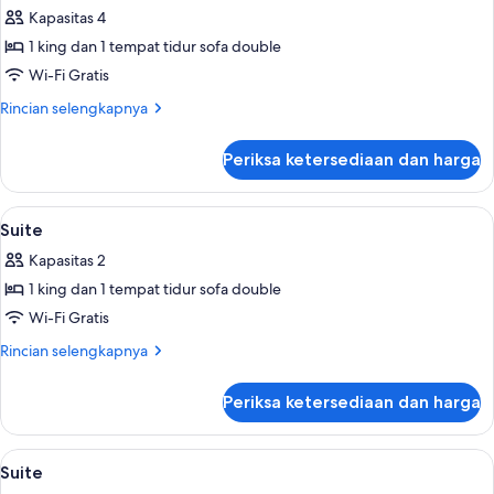
semua
Kapasitas 4
foto
1 king dan 1 tempat tidur sofa double
untuk
Suite
Wi-Fi Gratis
Rincian
Rincian selengkapnya
lebih
lanjut
Periksa ketersediaan dan harga
untuk
Suite
Lihat
Seprai premium, tempat tidur Select C
6
Suite
semua
Kapasitas 2
foto
1 king dan 1 tempat tidur sofa double
untuk
Suite
Wi-Fi Gratis
Rincian
Rincian selengkapnya
lebih
lanjut
Periksa ketersediaan dan harga
untuk
Suite
Lihat
Seprai premium, tempat tidur Select C
4
Suite
semua