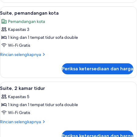
Suite,
pemandangan
Lihat
Seprai premium, tempat tidur Select C
5
kota
Suite, pemandangan kota
semua
Pemandangan kota
foto
Kapasitas 3
untuk
Suite,
1 king dan 1 tempat tidur sofa double
pemandangan
Wi-Fi Gratis
kota
Rincian
Rincian selengkapnya
lebih
lanjut
Periksa ketersediaan dan harga
untuk
Suite,
pemandangan
Lihat
Seprai premium, tempat tidur Select C
4
kota
Suite, 2 kamar tidur
semua
Kapasitas 5
foto
1 king dan 1 tempat tidur sofa double
untuk
Suite,
Wi-Fi Gratis
2
Rincian
Rincian selengkapnya
kamar
lebih
lanjut
tidur
Periksa ketersediaan dan harga