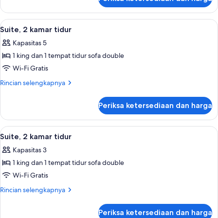
untuk
Suite,
2
Lihat
Seprai premium, tempat tidur Select C
4
kamar
Suite, 2 kamar tidur
semua
tidur
Kapasitas 5
foto
1 king dan 1 tempat tidur sofa double
untuk
Suite,
Wi-Fi Gratis
2
Rincian
Rincian selengkapnya
kamar
lebih
lanjut
tidur
Periksa ketersediaan dan harga
untuk
Suite,
2
Lihat
Seprai premium, tempat tidur Select C
4
kamar
Suite, 2 kamar tidur
semua
tidur
Kapasitas 3
foto
1 king dan 1 tempat tidur sofa double
untuk
Suite,
Wi-Fi Gratis
2
Rincian
Rincian selengkapnya
kamar
lebih
lanjut
tidur
Periksa ketersediaan dan harga
untuk