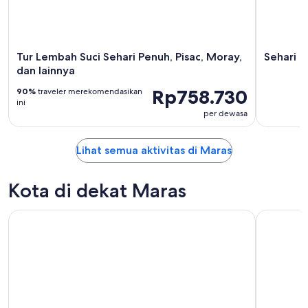
Tur Lembah Suci Sehari Penuh, Pisac, Moray,
Sehari P
dan lainnya
Rp758.730
90%
traveler merekomendasikan
ini
per dewasa
Lihat semua aktivitas di Maras
Kota di dekat Maras