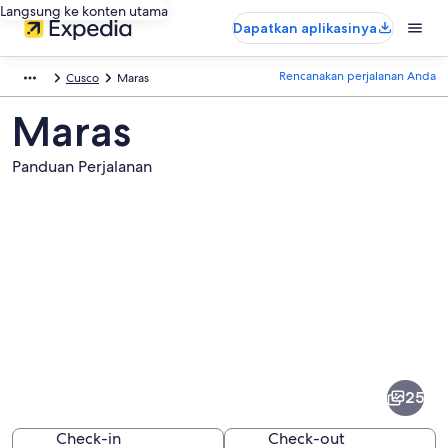
Langsung ke konten utama
Dapatkan aplikasinya
Rencanakan perjalanan Anda
Cusco
Maras
Maras
Panduan Perjalanan
Foto
dari
Maras
25
Check-in
Check-out