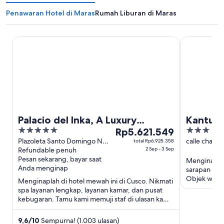
Penawaran Hotel di Maras
Rumah Liburan di Maras
Palacio del Inka, A Luxury Collection Hotel by Marriott
Kantu Hotel
Palacio del Inka, A Luxury
Kantu H
5
Harga
3
Collection Hotel by Marriott
Rp5.621.549
out
Rp5.621.549
out
Plazoleta Santo Domingo No
calle chapar
total Rp6.925.358
259 Cusco Cusco
Refundable penuh
2 Sep - 3 Sep
of
per
of
Pesan sekarang, bayar saat
Menginaplah 
5
malam
5
Anda menginap
sarapan grati
dari
Objek wisat
Menginaplah di hotel mewah ini di Cusco. Nikmati
2
Pasar San ...
spa layanan lengkap, layanan kamar, dan pusat
Sep
kebugaran. Tamu kami memuji staf di ulasan kami.
hingga
Objek wisata ...
3
9,6
/
10
Sempurna! (1.003 ulasan)