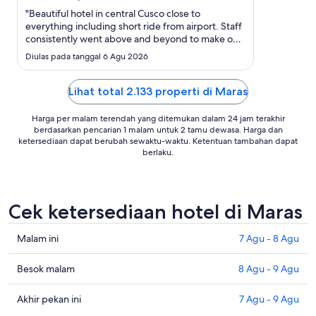
Sep
"Beautiful hotel in central Cusco close to
everything including short ride from airport. Staff
consistently went above and beyond to make our
stay exceptional."
Diulas pada tanggal 6 Agu 2026
Lihat total 2.133 properti di Maras
Harga per malam terendah yang ditemukan dalam 24 jam terakhir
berdasarkan pencarian 1 malam untuk 2 tamu dewasa. Harga dan
ketersediaan dapat berubah sewaktu-waktu. Ketentuan tambahan dapat
berlaku.
Cek ketersediaan hotel di Maras
Cek
Malam ini
7 Agu - 8 Agu
harga
di
Cek
Besok malam
8 Agu - 9 Agu
Maras
harga
untuk
di
Cek
Akhir pekan ini
7 Agu - 9 Agu
malam
Maras
harga