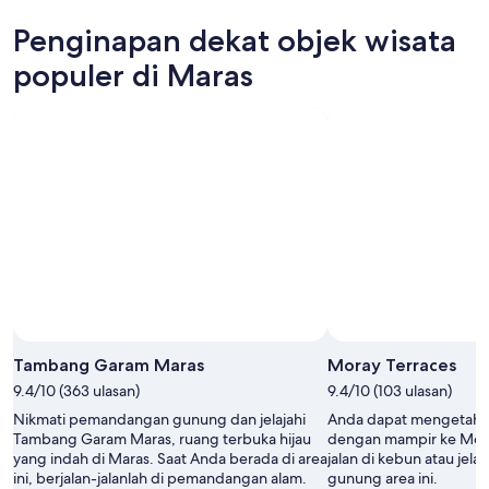
ini,
untuk
di
Penginapan dekat objek wisata
7
besok
Maras
Agu
malam,
untuk
populer di Maras
-
8
akhir
8
Agu
pekan
Agu
-
ini,
9
7
Agu
Agu
-
9
Agu
Tambang Garam Maras
Moray Terraces
9.4/10 (363 ulasan)
9.4/10 (103 ulasan)
Nikmati pemandangan gunung dan jelajahi
Anda dapat mengetahui 
Tambang Garam Maras, ruang terbuka hijau
dengan mampir ke Moray
yang indah di Maras. Saat Anda berada di area
jalan di kebun atau jel
ini, berjalan-jalanlah di pemandangan alam.
gunung area ini.