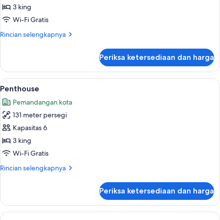
3
3 king
kamar
Wi-Fi Gratis
tidur
Rincian
Rincian selengkapnya
(Altitude)
lebih
lanjut
Periksa ketersediaan dan harga
untuk
Suite,
3
Lihat
Penthouse | Area keluarga | Smart TV 
10
kamar
Penthouse
semua
tidur
Pemandangan kota
(Altitude)
foto
131 meter persegi
untuk
Penthouse
Kapasitas 6
3 king
Wi-Fi Gratis
Rincian
Rincian selengkapnya
lebih
lanjut
Periksa ketersediaan dan harga
untuk
Penthouse