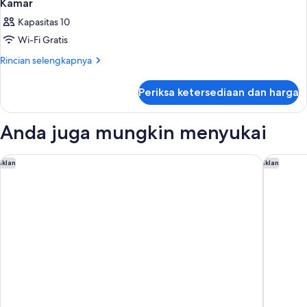
Kamar
Kapasitas 10
Wi-Fi Gratis
Rincian
Rincian selengkapnya
lebih
lanjut
Periksa ketersediaan dan harga
untuk
Kamar
Anda juga mungkin menyukai
Hyatt Place Melbourne, Essendon Fields
Flagstaf
Iklan
Iklan