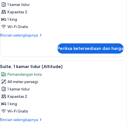
Suite,
1 kamar tidur
1
Kapasitas 2
kamar
1 king
tidur
Wi-Fi Gratis
Rincian
Rincian selengkapnya
lebih
lanjut
Periksa ketersediaan dan harga
untuk
Suite,
1
Lihat
Suite, 1 kamar tidur (Altitude) | Brank
6
kamar
Suite, 1 kamar tidur (Altitude)
semua
tidur
Pemandangan kota
foto
44 meter persegi
untuk
Suite,
1 kamar tidur
1
Kapasitas 2
kamar
1 king
tidur
Wi-Fi Gratis
(Altitude)
Rincian
Rincian selengkapnya
lebih