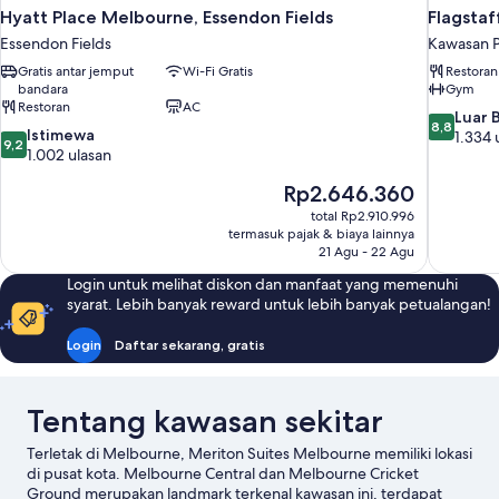
Hyatt Place Melbourne, Essendon Fields
Flagsta
Essendon Fields
Kawasan P
Gratis antar jemput
Wi-Fi Gratis
Restoran
bandara
Gym
Restoran
AC
8.8
Luar 
8,8
9.2
Istimewa
dari
1.334 
9,2
dari
1.002 ulasan
10,
10,
Luar
Harga
Rp2.646.360
Istimewa,
Biasa,
sekarang
1.002
1.334
total Rp2.910.996
Rp2.646.360
ulasan
termasuk pajak & biaya lainnya
ulasan
21 Agu - 22 Agu
Login untuk melihat diskon dan manfaat yang memenuhi
syarat. Lebih banyak reward untuk lebih banyak petualangan!
Login
Daftar sekarang, gratis
Tentang kawasan sekitar
Terletak di Melbourne, Meriton Suites Melbourne memiliki lokasi
di pusat kota. Melbourne Central dan Melbourne Cricket
Ground merupakan landmark terkenal kawasan ini, terdapat