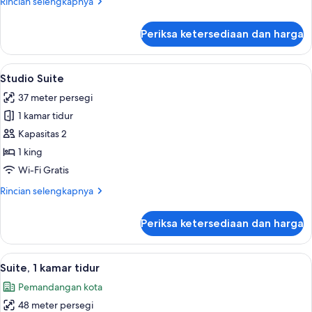
Rincian
Rincian selengkapnya
lebih
lanjut
Periksa ketersediaan dan harga
untuk
Studio
(Mini)
Lihat
Smart TV 50-inci dengan saluran TV di
8
Studio Suite
semua
37 meter persegi
foto
1 kamar tidur
untuk
Studio
Kapasitas 2
Suite
1 king
Wi-Fi Gratis
Rincian
Rincian selengkapnya
lebih
lanjut
Periksa ketersediaan dan harga
untuk
Studio
Suite
Lihat
Brankas, kedap suara, dan setrika/meja
7
Suite, 1 kamar tidur
semua
Pemandangan kota
foto
48 meter persegi
untuk