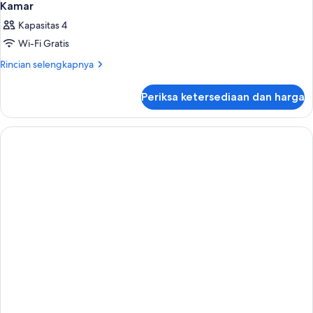
Kamar
Kapasitas 4
Wi-Fi Gratis
Rincian
Rincian selengkapnya
lebih
lanjut
Periksa ketersediaan dan harga
untuk
Kamar