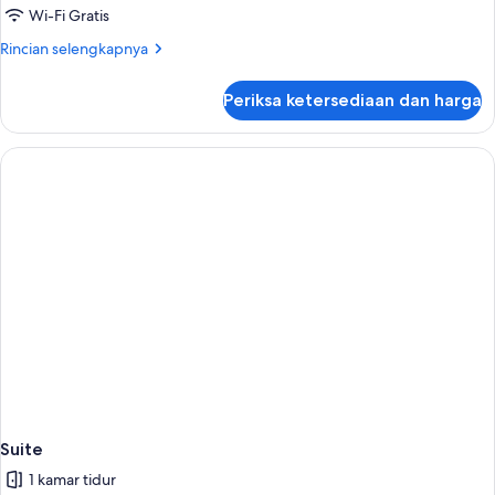
Wi-Fi Gratis
Rincian
Rincian selengkapnya
lebih
lanjut
Periksa ketersediaan dan harga
untuk
Suite
Suite
1 kamar tidur