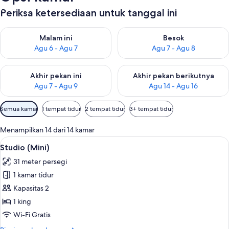
Periksa ketersediaan untuk tanggal ini
Periksa ketersediaan untuk malam ini Agu 6 - Agu 7
Periksa ketersediaan untuk be
Malam ini
Besok
Agu 6 - Agu 7
Agu 7 - Agu 8
Periksa ketersediaan untuk akhir pekan ini Agu 7 - Agu 9
Periksa ketersediaan untuk ak
Akhir pekan ini
Akhir pekan berikutnya
Agu 7 - Agu 9
Agu 14 - Agu 16
Filter
Semua kamar
1 tempat tidur
2 tempat tidur
3+ tempat tidur
tersedia
untuk
Menampilkan 14 dari 14 kamar
kamar
Lihat
Studio (Mini) | Brankas, kedap suara, d
6
Studio (Mini)
semua
31 meter persegi
foto
1 kamar tidur
untuk
Studio
Kapasitas 2
(Mini)
1 king
Wi-Fi Gratis