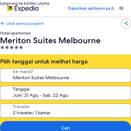
Langsung ke konten utama
Dapatkan aplikasinya
Lihat semua properti
Hotel apartemen
Meriton Suites Melbourne
Properti
bintang
5.0
Pilih tanggal untuk melihat harga
Ke mana?
Tanggal
Traveler
Cari