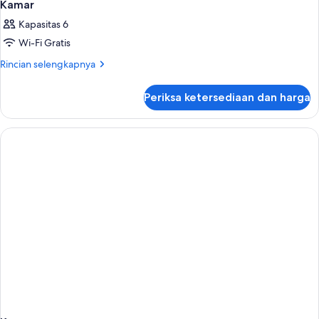
Kamar
Kapasitas 6
Wi-Fi Gratis
Rincian
Rincian selengkapnya
lebih
lanjut
Periksa ketersediaan dan harga
untuk
Kamar