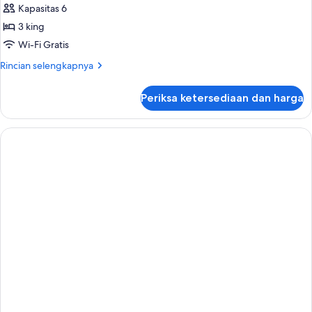
Kapasitas 6
3 king
Wi-Fi Gratis
Rincian
Rincian selengkapnya
lebih
lanjut
Periksa ketersediaan dan harga
untuk
Suite