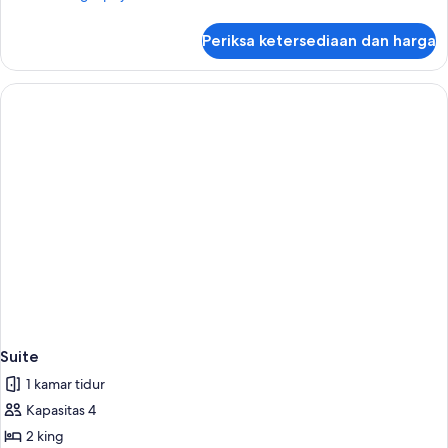
lebih
lanjut
Periksa ketersediaan dan harga
untuk
Suite
Suite
1 kamar tidur
Kapasitas 4
2 king