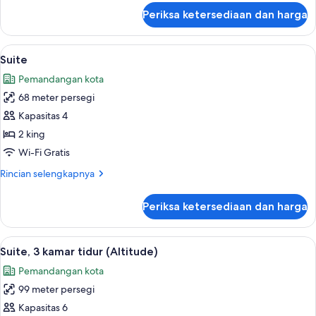
lanjut
Periksa ketersediaan dan harga
untuk
Suite,
1
Lihat
Suite | Brankas, kedap suara, dan setri
10
kamar
Suite
semua
tidur
Pemandangan kota
(Altitude)
foto
68 meter persegi
untuk
Suite
Kapasitas 4
2 king
Wi-Fi Gratis
Rincian
Rincian selengkapnya
lebih
lanjut
Periksa ketersediaan dan harga
untuk
Suite
Lihat
Suite, 3 kamar tidur (Altitude) | Brank
9
Suite, 3 kamar tidur (Altitude)
semua
Pemandangan kota
foto
99 meter persegi
untuk
Suite,
Kapasitas 6