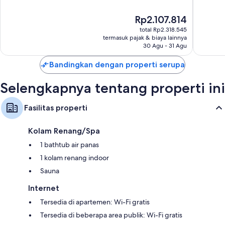
10,
10,
Istimewa,
Luar
Harga
Rp2.107.814
1.009
Biasa,
sekarang
ulasan
8.545
total Rp2.318.545
Rp2.107.814
ulasan
termasuk pajak & biaya lainnya
30 Agu - 31 Agu
Bandingkan dengan properti serupa
Selengkapnya tentang properti ini
Fasilitas properti
Kolam Renang/Spa
1 bathtub air panas
1 kolam renang indoor
Sauna
Internet
Tersedia di apartemen: Wi-Fi gratis
Tersedia di beberapa area publik: Wi-Fi gratis