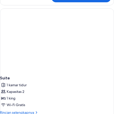
Studio
Suite
(Mini)
Suite
1 kamar tidur
Kapasitas 2
1 king
Wi-Fi Gratis
Rincian
Rincian selengkapnya