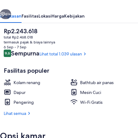
belumnya
Berikutnya
61+
Ringkasan
Fasilitas
Lokasi
Harga
Kebijakan
Harga
Rp2.243.618
saat
total Rp2.468.018
ini
termasuk pajak & biaya lainnya
Rp2.243.618
6 Sep - 7 Sep
Ulasan
Sempurna
9,6
Lihat total 1.039 ulasan
9,6 dari 10
Fasilitas populer
Penthouse | Area keluarga | Smart TV 
Kolam renang
Bathtub air panas
Dapur
Mesin Cuci
Pengering
Wi-Fi Gratis
Lihat semua
Opsi kamar