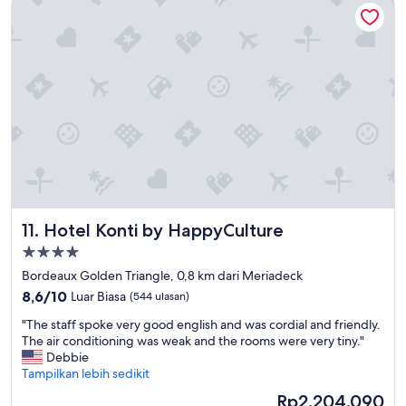
Hotel Konti by HappyCulture
d
h
B
e
u
h
s
o
h
t
a
e
l
l
t
d
e
e
s
c
t
o
e
r
l
a
l
n
Hotel Konti by HappyCulture
11. Hotel Konti by HappyCulture
e
d
,
Properti
d
S
bintang
e
Bordeaux Golden Triangle, 0,8 km dari Meriadeck
u
s
4.0
8.6
8,6/10
Luar Biasa
p
(544 ulasan)
i
dari
e
g
"
"The staff spoke very good english and was cordial and friendly.
10,
r
n
T
The air conditioning was weak and the rooms were very tiny."
Luar
m
i
h
Debbie
Biasa,
ä
s
e
Tampilkan lebih sedikit
(544
r
e
s
ulasan)
k
Harga
Rp2.204.090
l
t