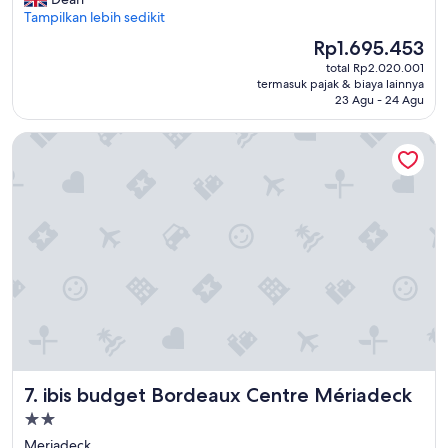
Baik,
i
Tampilkan lebih sedikit
(1.000
s
ulasan)
Harga
Rp1.695.453
s
sekarang
total Rp2.020.001
u
Rp1.695.453
termasuk pajak & biaya lainnya
e
23 Agu - 24 Agu
s
,
ibis budget Bordeaux Centre Mériadeck
s
o
m
e
g
r
e
a
t
a
r
c
a
d
ibis budget Bordeaux Centre Mériadeck
7. ibis budget Bordeaux Centre Mériadeck
e
g
Properti
a
bintang
Meriadeck