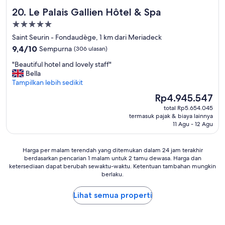
e
t
i
Le Palais Gallien Hôtel & Spa
20. Le Palais Gallien Hôtel & Spa
t
y
t
o
A
h
Properti
a
i
u
bintang
Saint Seurin - Fondaudège, 1 km dari Meriadeck
t
r
s
5.0
9.4
r
9,4/10
c
Sempurna
(306 ulasan)
p
dari
a
o
l
"
"Beautiful hotel and lovely staff"
10,
m
n
a
B
Bella
Sempurna,
s
d
c
e
Tampilkan lebih sedikit
(306
t
i
e
a
ulasan)
o
t
s
Harga
Rp4.945.547
u
p
i
t
sekarang
total Rp5.654.045
t
w
o
o
Rp4.945.547
termasuk pajak & biaya lainnya
i
h
n
v
11 Agu - 12 Agu
f
i
i
i
u
c
n
e
l
h
g
w
Harga
Harga per malam terendah yang ditemukan dalam 24 jam terakhir
h
m
i
,
berdasarkan pencarian 1 malam untuk 2 tamu dewasa. Harga dan
per
o
a
n
ketersediaan dapat berubah sewaktu-waktu. Ketentuan tambahan mungkin
t
malam
t
k
berlaku.
t
e
terendah
e
e
h
n
yang
l
s
i
d
Lihat semua properti
ditemukan
a
a
s
e
dalam
n
c
c
d
24
d
c
u
t
jam