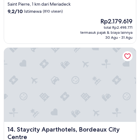
h
bintang
Saint Pierre, 1 km dari Meriadeck
e
3.0
9.2
9,2/10
Istimewa
(810 ulasan)
a
dari
i
Harga
Rp2.179.619
10,
r
sekarang
Istimewa,
total Rp2.498.771
c
Rp2.179.619
termasuk pajak & biaya lainnya
(810
o
30 Agu - 31 Agu
ulasan)
n
d
Staycity Aparthotels, Bordeaux City Centre
i
t
i
o
n
i
n
g
w
a
s
w
e
a
Staycity Aparthotels, Bordeaux City Centre
14. Staycity Aparthotels, Bordeaux City
k
a
Centre