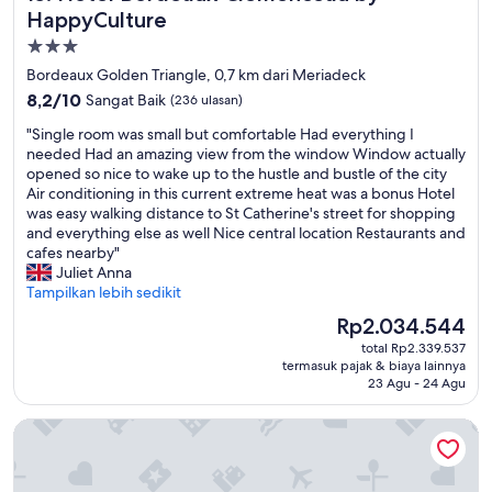
HappyCulture
Properti
bintang
Bordeaux Golden Triangle, 0,7 km dari Meriadeck
3.0
8.2
8,2/10
Sangat Baik
(236 ulasan)
dari
"
"Single room was small but comfortable Had everything I
10,
S
needed Had an amazing view from the window Window actually
Sangat
i
opened so nice to wake up to the hustle and bustle of the city
Baik,
n
Air conditioning in this current extreme heat was a bonus Hotel
(236
g
was easy walking distance to St Catherine's street for shopping
ulasan)
l
and everything else as well Nice central location Restaurants and
e
cafes nearby"
r
Juliet Anna
o
Tampilkan lebih sedikit
o
Harga
Rp2.034.544
m
sekarang
total Rp2.339.537
w
Rp2.034.544
termasuk pajak & biaya lainnya
a
23 Agu - 24 Agu
s
s
Le Boutique Hotel & Spa
m
a
l
l