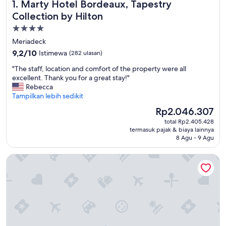
Marty Hotel Bordeaux, Tapestry Collection by Hilton
1. Marty Hotel Bordeaux, Tapestry
Collection by Hilton
Properti
bintang
Meriadeck
4.0
9.2
9,2/10
Istimewa
(282 ulasan)
dari
"
"The staff, location and comfort of the property were all
10,
T
excellent. Thank you for a great stay!"
Istimewa,
h
Rebecca
(282
e
Tampilkan lebih sedikit
ulasan)
s
Harga
Rp2.046.307
t
sekarang
total Rp2.405.428
a
Rp2.046.307
termasuk pajak & biaya lainnya
f
8 Agu - 9 Agu
f
,
FirstName Bordeaux - part of JdV by Hyatt
l
o
c
a
t
i
o
n