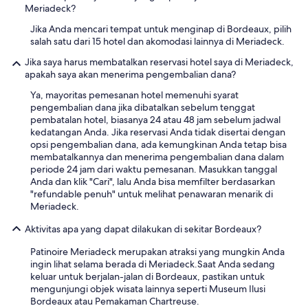
e
Meriadeck?
c
w
e
Jika Anda mencari tempat untuk menginap di Bordeaux, pilih
e
t
salah satu dari 15 hotel dan akomodasi lainnya di Meriadeck.
l
o
l
S
Jika saya harus membatalkan reservasi hotel saya di Meriadeck,
m
t
apakah saya akan menerima pengembalian dana?
a
C
i
Ya, mayoritas pemesanan hotel memenuhi syarat
a
n
pengembalian dana jika dibatalkan sebelum tenggat
t
t
pembatalan hotel, biasanya 24 atau 48 jam sebelum jadwal
h
a
kedatangan Anda. Jika reservasi Anda tidak disertai dengan
e
i
opsi pengembalian dana, ada kemungkinan Anda tetap bisa
r
n
membatalkannya dan menerima pengembalian dana dalam
i
e
periode 24 jam dari waktu pemesanan. Masukkan tanggal
n
d
Anda dan klik "Cari", lalu Anda bisa memfilter berdasarkan
e
.
"refundable penuh" untuk melihat penawaran menarik di
'
A
Meriadeck.
s
p
s
Aktivitas apa yang dapat dilakukan di sekitar Bordeaux?
p
t
r
r
Patinoire Meriadeck merupakan atraksi yang mungkin Anda
e
e
ingin lihat selama berada di Meriadeck.Saat Anda sedang
c
e
keluar untuk berjalan-jalan di Bordeaux, pastikan untuk
i
t
mengunjungi objek wisata lainnya seperti Museum Ilusi
a
f
Bordeaux atau Pemakaman Chartreuse.
t
o