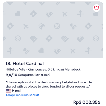
w
Hôtel Cardinal
e
f
m
r
e
o
n
m
t
t
a
h
B
e
o
w
r
i
d
n
e
d
a
o
u
w
x
W
Hôtel Cardinal
18. Hôtel Cardinal
e
i
s
n
Hôtel de Ville - Quinconces, 0,5 km dari Meriadeck
t
d
9.6
9,6/10
Sempurna
(254 ulasan)
p
o
dari
a
w
"
"The receptionist at the desk was very helpful and nice. He
10,
r
a
T
shared with us places to view, tended to all our requests."
Sempurna,
f
c
h
Himali
(254
a
t
e
Tampilkan lebih sedikit
ulasan)
i
u
r
Harga
Rp3.002.356
t
a
e
sekarang
.