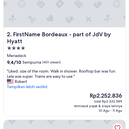
a
n
d
c
o
m
FirstName Bordeaux - part of JdV by Hyatt
2. FirstName Bordeaux - part of JdV by
f
o
Hyatt
r
Properti
t
bintang
o
Meriadeck
f
4.0
9.4
9,4/10
Sempurna
(401 ulasan)
t
dari
h
"
"Liked: size of the room. Walk in shower. Rooftop bar was fun.
10,
e
L
Lela was super. Trams are easy to use."
Sempurna,
p
i
Robert
(401
r
k
Tampilkan lebih sedikit
ulasan)
o
e
Harga
Rp2.252.836
p
d
sekarang
e
total Rp2.632.589
:
Rp2.252.836
termasuk pajak & biaya lainnya
r
s
10 Agu - 11 Agu
t
i
y
z
ibis Bordeaux Centre Meriadeck
w
e
e
o