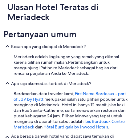
o
H
Ulasan Hotel Teratas di
n
o
a
t
Meriadeck
b
e
r
l
e
w
Pertanyaan umum
e
a
z
s
Kesan apa yang didapat di Meriadeck?
e
e
!
a
Meriadeck adalah lingkungan yang ramah yang dikenal
R
s
karena pilihan rumah makan.Pertimbangkan untuk
o
y
mengunjungi Patinoire Meriadeck sebagai bagian dari
o
w
rencana perjalanan Anda ke Meriadeck.
m
a
a
l
Apa saja akomodasi terbaik di Meriadeck?
n
k
d
i
Berdasarkan data traveler kami,
FirstName Bordeaux - part
h
n
of JdV by Hyatt
merupakan salah satu pilihan populer untuk
o
g
menginap di Meriadeck. Hotel ini hanya 12 menit jalan kaki
t
d
dari Rue Sainte-Catherine, serta menawarkan restoran dan
e
i
pusat kebugaran 24 jam. Pilihan lainnya yang tepat untuk
l
s
menginap di daerah tersebut adalah
ibis Bordeaux Centre
w
t
Meriadeck
dan
Hôtel Burdigala by Inwood Hotels
.
e
a
r
Ada berapa banyak hotel yang dapat saya temukan di
n