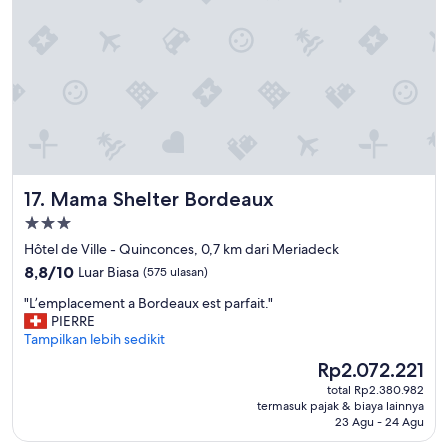
n
g
I
n
e
e
d
e
d
H
Mama Shelter Bordeaux
17. Mama Shelter Bordeaux
a
d
Properti
a
bintang
Hôtel de Ville - Quinconces, 0,7 km dari Meriadeck
n
3.0
a
8.8
8,8/10
Luar Biasa
(575 ulasan)
m
dari
"
"L’emplacement a Bordeaux est parfait."
a
10,
L
PIERRE
z
Luar
’
Tampilkan lebih sedikit
i
Biasa,
e
n
(575
Harga
Rp2.072.221
m
g
ulasan)
sekarang
total Rp2.380.982
p
v
Rp2.072.221
termasuk pajak & biaya lainnya
l
i
23 Agu - 24 Agu
a
e
c