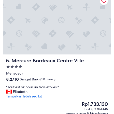
e
r
.
T
r
a
m
s
a
r
e
e
a
Mercure Bordeaux Centre Ville
s
5. Mercure Bordeaux Centre Ville
y
Properti
t
bintang
Meriadeck
o
4.0
u
8.2
8,2/10
Sangat Baik
(818 ulasan)
s
dari
"
"Tout est ok pour un trois étoiles."
e
10,
T
Elisabeth
.
Sangat
o
Tampilkan lebih sedikit
"
Baik,
u
(818
Harga
Rp1.733.130
t
ulasan)
sekarang
total Rp2.061.445
e
Rp1.733.130
termasuk pajak & biaya lainnya