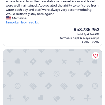
P
t
access to and from the train station a breeze! Room and hotel
Sempurna,
y
r
h
were well maintained. Appreciated the ability to self serve fresh
(380
h
o
e
water each day and staff were always very accommodating.
ulasan)
e
p
h
Would definitely stay here again."
l
e
u
Marceline
p
r
s
Tampilkan lebih sedikit
f
t
t
u
Harga
Rp3.735.953
y
l
l
sekarang
total Rp4.264.017
i
e
a
Rp3.735.953
termasuk pajak & biaya lainnya
s
a
n
8 Agu - 9 Agu
l
n
d
o
d
n
Le Palais Gallien Hôtel & Spa
c
b
i
a
u
c
t
s
e
e
t
.
d
l
H
v
e
e
e
o
s
r
f
h
y
t
a
c
h
r
l
e
e
o
c
d
s
i
w