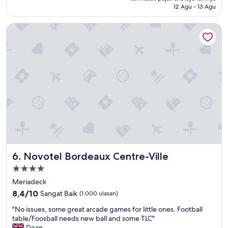
s
12 Agu - 13 Agu
t
o
Novotel Bordeaux Centre-Ville
k
p
o
u
r
u
n
t
r
o
i
s
é
t
Novotel Bordeaux Centre-Ville
6. Novotel Bordeaux Centre-Ville
o
i
Properti
l
bintang
Meriadeck
e
4.0
8.4
s
8,4/10
Sangat Baik
(1.000 ulasan)
dari
.
"
"No issues, some great arcade games for little ones. Football
10,
"
N
table/Foosball needs new ball and some TLC"
Sangat
o
Dean