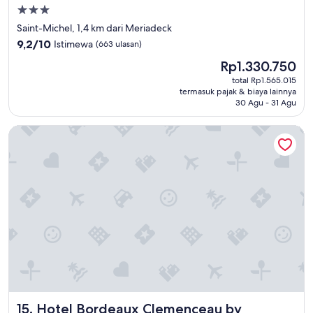
n
Properti
d
bintang
Saint-Michel, 1,4 km dari Meriadeck
t
3.0
h
9.2
9,2/10
Istimewa
(663 ulasan)
e
dari
Harga
Rp1.330.750
r
10,
sekarang
o
Istimewa,
total Rp1.565.015
Rp1.330.750
o
termasuk pajak & biaya lainnya
(663
30 Agu - 31 Agu
m
ulasan)
s
w
Hotel Bordeaux Clemenceau by HappyCulture
e
r
e
v
e
r
y
t
i
n
y
.
"
Hotel Bordeaux Clemenceau by HappyCulture
15. Hotel Bordeaux Clemenceau by