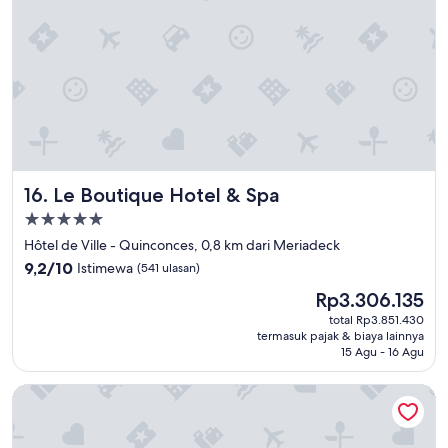
b
u
t
c
o
m
f
o
r
t
Le Boutique Hotel & Spa
16. Le Boutique Hotel & Spa
a
b
Properti
l
bintang
Hôtel de Ville - Quinconces, 0,8 km dari Meriadeck
e
5.0
9.2
H
9,2/10
Istimewa
(541 ulasan)
dari
a
Harga
Rp3.306.135
10,
d
sekarang
Istimewa,
e
total Rp3.851.430
Rp3.306.135
termasuk pajak & biaya lainnya
(541
v
15 Agu - 16 Agu
ulasan)
e
r
Mama Shelter Bordeaux
y
t
h
i