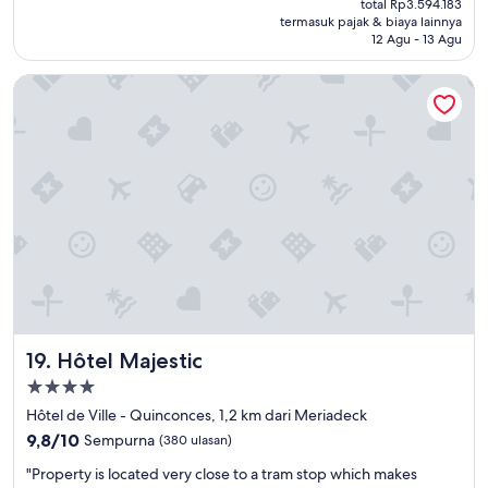
l
total Rp3.594.183
c
Rp3.002.356
"
l
termasuk pajak & biaya lainnya
e
12 Agu - 13 Agu
y
p
o
t
p
Hôtel Majestic
i
e
o
n
n
e
i
d
s
s
t
o
a
n
t
i
t
c
h
e
e
t
d
o
e
w
s
a
Hôtel Majestic
19. Hôtel Majestic
k
k
w
Properti
e
a
bintang
u
Hôtel de Ville - Quinconces, 1,2 km dari Meriadeck
s
4.0
p
9.8
v
9,8/10
Sempurna
(380 ulasan)
t
dari
e
"
o
"Property is located very close to a tram stop which makes
10,
r