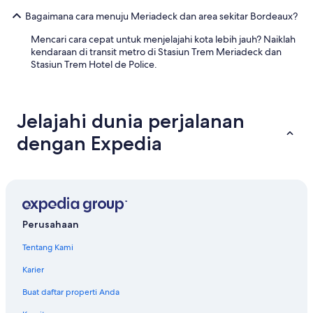
e
r
Bagaimana cara menuju Meriadeck dan area sekitar Bordeaux?
d
s
t
h
Mencari cara cepat untuk menjelajahi kota lebih jauh? Naiklah
h
o
kendaraan di transit metro di Stasiun Trem Meriadeck dan
e
p
Stasiun Trem Hotel de Police.
a
p
b
i
i
n
l
g
Jelajahi dunia perjalanan
i
a
t
n
dengan Expedia
y
d
t
e
o
v
s
e
e
r
l
y
f
t
Perusahaan
s
h
Tentang Kami
e
i
r
n
Karier
v
g
e
e
Buat daftar properti Anda
f
l
r
s