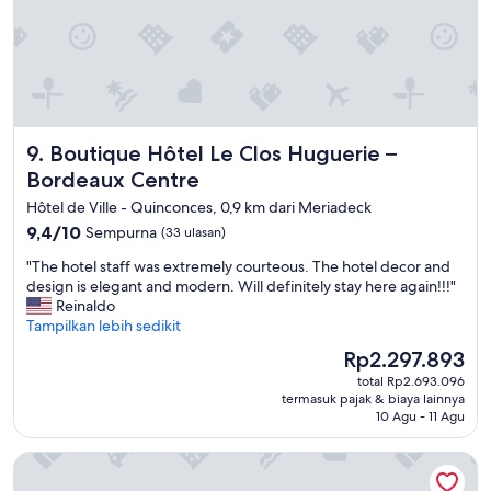
l
o
a
n
n
u
d
r
s
z
o
u
m
m
e
Boutique Hôtel Le Clos Huguerie – Bordeaux Centre
9. Boutique Hôtel Le Clos Huguerie –
s
T
Bordeaux Centre
c
L
h
C
Hôtel de Ville - Quinconces, 0,9 km dari Meriadeck
l
"
9.4
9,4/10
Sempurna
(33 ulasan)
a
dari
f
"
"The hotel staff was extremely courteous. The hotel decor and
10,
e
T
design is elegant and modern. Will definitely stay here again!!!"
Sempurna,
n
h
Reinaldo
(33
a
e
Tampilkan lebih sedikit
ulasan)
u
h
f
Harga
Rp2.297.893
o
s
sekarang
total Rp2.693.096
t
Z
Rp2.297.893
termasuk pajak & biaya lainnya
e
i
10 Agu - 11 Agu
l
m
s
m
Best Western Premier Hotel Bayonne Etche Ona - Bordeaux
t
e
a