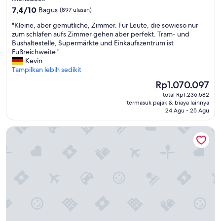
m
2.0
7.4
e
7,4/10
Bagus
(897 ulasan)
dari
s
"
"Kleine, aber gemütliche, Zimmer. Für Leute, die sowieso nur
10,
f
K
zum schlafen aufs Zimmer gehen aber perfekt. Tram- und
Bagus,
o
l
Bushaltestelle, Supermärkte und Einkaufszentrum ist
(897
r
e
Fußreichweite."
ulasan)
l
i
Kevin
i
n
Tampilkan lebih sedikit
t
e
t
Harga
Rp1.070.097
,
l
sekarang
total Rp1.236.582
a
e
Rp1.070.097
termasuk pajak & biaya lainnya
b
o
24 Agu - 25 Agu
e
n
r
e
Grand Hotel Francais
g
s
e
.
m
F
ü
o
t
o
l
t
i
b
c
a
h
l
e
l
,