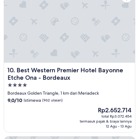
r
f
g
f
e
w
h
a
e
s
n
e
a
x
b
t
e
r
r
e
p
m
e
e
r
Best Western Premier Hotel Bayonne Etche Ona - Bordea
10. Best Western Premier Hotel Bayonne
l
f
y
Etche Ona - Bordeaux
e
c
k
Properti
o
t
bintang
u
Bordeaux Golden Triangle, 1 km dari Meriadeck
.
r
4.0
9.0
9,0/10
Istimewa
(962 ulasan)
T
t
dari
r
Harga
e
Rp2.652.714
10,
a
sekarang
o
Istimewa,
total Rp3.072.454
m
Rp2.652.714
u
termasuk pajak & biaya lainnya
(962
-
s
12 Agu - 13 Agu
ulasan)
u
.
n
T