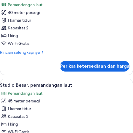
semua
Pemandangan laut
foto
40 meter persegi
untuk
Studio,
1 kamar tidur
pemandangan
Kapasitas 2
laut
1 king
Wi-Fi Gratis
Rincian
Rincian selengkapnya
lebih
lanjut
Periksa ketersediaan dan harga
untuk
Studio,
pemandangan
Lihat
Studio Besar, pemandangan laut | Sepra
5
laut
Studio Besar, pemandangan laut
semua
Pemandangan laut
foto
45 meter persegi
untuk
Studio
1 kamar tidur
Besar,
Kapasitas 3
pemandangan
1 king
laut
Wi-Fi Gratis