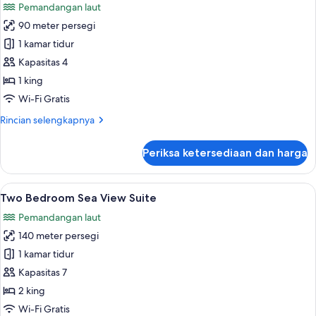
Pemandangan laut
foto
90 meter persegi
untuk
The
1 kamar tidur
Infinity
Kapasitas 4
Blue
1 king
Suite
Wi-Fi Gratis
Rincian
Rincian selengkapnya
lebih
lanjut
Periksa ketersediaan dan harga
untuk
The
Infinity
Lihat
Seprai premium, selimut bulu angsa, is
6
Blue
Two Bedroom Sea View Suite
semua
Suite
Pemandangan laut
foto
140 meter persegi
untuk
Two
1 kamar tidur
Bedroom
Kapasitas 7
Sea
2 king
View
Wi-Fi Gratis