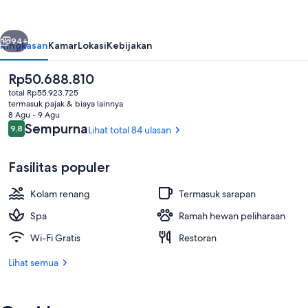
Maybourne
belumnya
Berikutnya
94+
Ringkasan
Kamar
Lokasi
Kebijakan
Harga
Rp50.688.810
saat
total Rp55.923.725
ini
termasuk pajak & biaya lainnya
Rp50.688.810
8 Agu - 9 Agu
Ulasan
Sempurna
9,8
Lihat total 84 ulasan
9,8 dari 10
Fasilitas populer
Eksterior
Kolam renang
Termasuk sarapan
Spa
Ramah hewan peliharaan
Wi-Fi Gratis
Restoran
Lihat semua