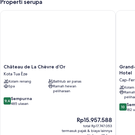
Properti serupa
Château de La Chèvre d’Or
Grand-Hô
Château
Grand-
Château de La Chèvre d’Or
Grand-
de
Hôtel
Hotel
Kota Tua Èze
La
du
Cap-Fer
Kolam renang
Bathtub air panas
Chèvre
Cap-
Spa
Ramah hewan
d’Or
Ferrat,
Kolam
peliharaan
Ramah
Kota
A
peliha
9.4
Tua
Sempurna
Four
9,4
dari
Èze
485 ulasan
Seasons
10.0
Sem
10
10,
Hotel
dari
182 u
Sempurna,
Cap-
10,
Harga
Rp15.957.588
485
Ferrat
Sempur
sekarang
ulasan
182
total Rp17.747.053
Rp15.957.588
termasuk pajak & biaya lainnya
ulasan