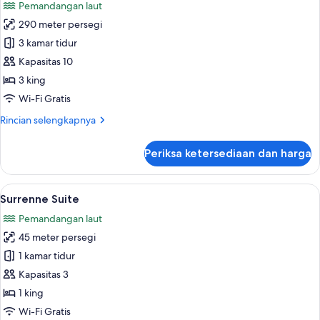
Pemandangan laut
foto
290 meter persegi
untuk
The
3 kamar tidur
Horizon
Kapasitas 10
Suite
3 king
Wi-Fi Gratis
Rincian
Rincian selengkapnya
lebih
lanjut
Periksa ketersediaan dan harga
untuk
The
Horizon
Lihat
Surrenne Suite | Seprai premium, selim
6
Suite
Surrenne Suite
semua
Pemandangan laut
foto
45 meter persegi
untuk
Surrenne
1 kamar tidur
Suite
Kapasitas 3
1 king
Wi-Fi Gratis