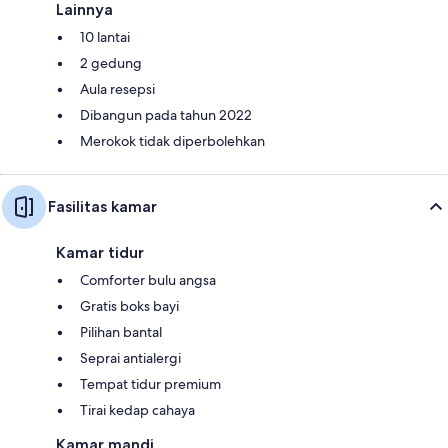
Lainnya
10 lantai
2 gedung
Aula resepsi
Dibangun pada tahun 2022
Merokok tidak diperbolehkan
Fasilitas kamar
Kamar tidur
Comforter bulu angsa
Gratis boks bayi
Pilihan bantal
Seprai antialergi
Tempat tidur premium
Tirai kedap cahaya
Kamar mandi