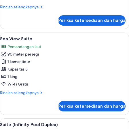
Rincian
Rincian selengkapnya
lebih
lanjut
Periksa ketersediaan dan harga
untuk
Suite,
pemandangan
Lihat
Seprai premium, selimut bulu angsa, is
7
laut
Sea View Suite
semua
(Duplex)
Pemandangan laut
foto
90 meter persegi
untuk
Sea
1 kamar tidur
View
Kapasitas 3
Suite
1 king
Wi-Fi Gratis
Rincian
Rincian selengkapnya
lebih
lanjut
Periksa ketersediaan dan harga
untuk
Sea
View
Lihat
Suite (Infinity Pool Duplex) | Seprai p
5
Suite
Suite (Infinity Pool Duplex)
semua