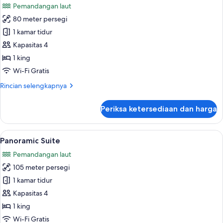
Pemandangan laut
foto
80 meter persegi
untuk
Suite
1 kamar tidur
(Infinity
Kapasitas 4
Pool
1 king
Duplex)
Wi-Fi Gratis
Rincian
Rincian selengkapnya
lebih
lanjut
Periksa ketersediaan dan harga
untuk
Suite
(Infinity
Lihat
Seprai premium, selimut bulu angsa, is
5
Pool
Panoramic Suite
semua
Duplex)
Pemandangan laut
foto
105 meter persegi
untuk
Panoramic
1 kamar tidur
Suite
Kapasitas 4
1 king
Wi-Fi Gratis