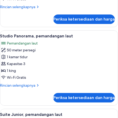
Rincian
Rincian selengkapnya
lebih
lanjut
Periksa ketersediaan dan harga
untuk
Studio
Besar,
Lihat
Studio Panorama, pemandangan laut | S
5
pemandangan
Studio Panorama, pemandangan laut
semua
laut
Pemandangan laut
foto
50 meter persegi
untuk
Studio
1 kamar tidur
Panorama,
Kapasitas 3
pemandangan
1 king
laut
Wi-Fi Gratis
Rincian
Rincian selengkapnya
lebih
lanjut
Periksa ketersediaan dan harga
untuk
Studio
Panorama,
Lihat
Suite Junior, pemandangan laut | Sepra
5
pemandangan
Suite Junior, pemandangan laut
semua