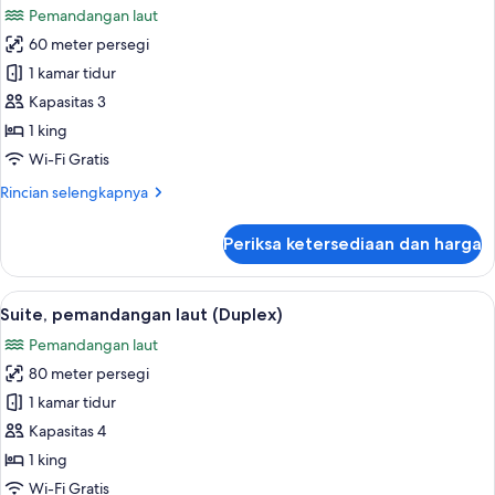
laut
Pemandangan laut
foto
60 meter persegi
untuk
Suite
1 kamar tidur
Junior,
Kapasitas 3
pemandangan
1 king
laut
Wi-Fi Gratis
Rincian
Rincian selengkapnya
lebih
lanjut
Periksa ketersediaan dan harga
untuk
Suite
Junior,
Lihat
Seprai premium, selimut bulu angsa, is
5
pemandangan
Suite, pemandangan laut (Duplex)
semua
laut
Pemandangan laut
foto
80 meter persegi
untuk
Suite,
1 kamar tidur
pemandangan
Kapasitas 4
laut
1 king
(Duplex)
Wi-Fi Gratis