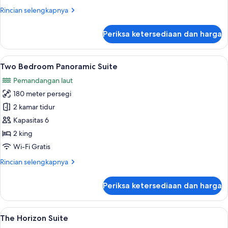
Suite
Rincian
Rincian selengkapnya
lebih
lanjut
Periksa ketersediaan dan harga
untuk
Two
Bedroom
Lihat
Seprai premium, selimut bulu angsa, is
5
Sea
Two Bedroom Panoramic Suite
semua
View
Pemandangan laut
Suite
foto
180 meter persegi
untuk
Two
2 kamar tidur
Bedroom
Kapasitas 6
Panoramic
2 king
Suite
Wi-Fi Gratis
Rincian
Rincian selengkapnya
lebih
lanjut
Periksa ketersediaan dan harga
untuk
Two
Bedroom
Lihat
Seprai premium, selimut bulu angsa, is
9
Panoramic
The Horizon Suite
semua
Suite