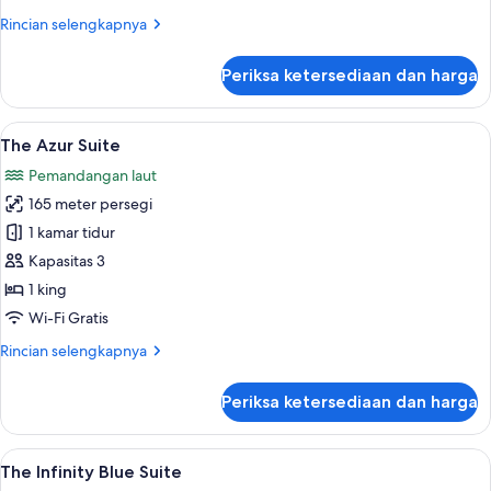
Rincian
Rincian selengkapnya
lebih
lanjut
Periksa ketersediaan dan harga
untuk
Panoramic
Suite
Lihat
The Azur Suite | Seprai premium, selim
5
The Azur Suite
semua
Pemandangan laut
foto
165 meter persegi
untuk
The
1 kamar tidur
Azur
Kapasitas 3
Suite
1 king
Wi-Fi Gratis
Rincian
Rincian selengkapnya
lebih
lanjut
Periksa ketersediaan dan harga
untuk
The
Azur
Lihat
The Infinity Blue Suite | Seprai premiu
6
Suite
The Infinity Blue Suite
semua