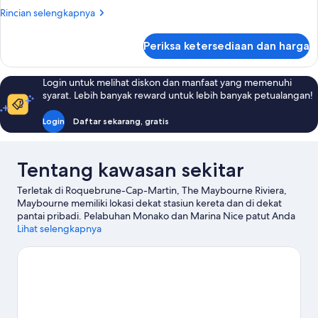
Rincian
Rincian selengkapnya
lebih
lanjut
Periksa ketersediaan dan harga
untuk
Surrenne
Suite
Login untuk melihat diskon dan manfaat yang memenuhi
syarat. Lebih banyak reward untuk lebih banyak petualangan!
Login
Daftar sekarang, gratis
Tentang kawasan sekitar
Terletak di Roquebrune-Cap-Martin, The Maybourne Riviera,
Maybourne memiliki lokasi dekat stasiun kereta dan di dekat
pantai pribadi. Pelabuhan Monako dan Marina Nice patut Anda
singgahi jika agenda Anda melibatkan kegiatan seru, atau
Lihat selengkapnya
kunjungi Promenade des Anglais serta Pasar Ventimiglia jika
Anda tertarik untuk berbelanja. Bepergian bersama anak?
Pertimbangkan Taman Saint-Martin dan Jardin Exotique d’Èze.
Dengan menyelam, snorkeling, dan ski air di sekitar, ada banyak
petualangan yang menanti Anda di perairan.
Kunjungi panduan
perjalanan kami untuk Roquebrune-Cap-Martin