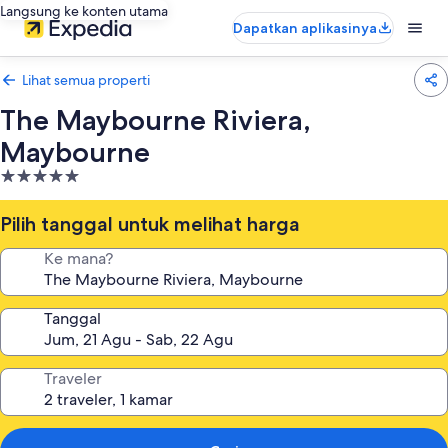
Langsung ke konten utama
Dapatkan aplikasinya
Lihat semua properti
The Maybourne Riviera,
Maybourne
Properti
bintang
5.0
Pilih tanggal untuk melihat harga
Ke mana?
Tanggal
Traveler