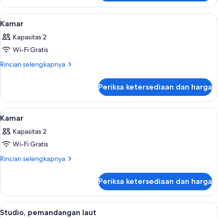
Kamar
Lihat
Seprai premium, selimut bulu angsa, is
5
Kamar
semua
Kapasitas 2
foto
Wi-Fi Gratis
untuk
Kamar
Rincian
Rincian selengkapnya
lebih
lanjut
Periksa ketersediaan dan harga
untuk
Kamar
Lihat
Seprai premium, selimut bulu angsa, is
5
Kamar
semua
Kapasitas 2
foto
Wi-Fi Gratis
untuk
Kamar
Rincian
Rincian selengkapnya
lebih
lanjut
Periksa ketersediaan dan harga
untuk
Kamar
Lihat
Studio, pemandangan laut | Seprai pre
5
Studio, pemandangan laut