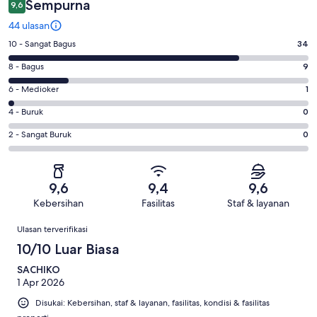
Sempurna
9,6
44 ulasan
Penilaian
10 - Sangat Bagus
34
10
Penilaian
8 - Bagus
9
-
8
Sangat
Penilaian
6 - Medioker
1
-
Bagus.
6
Bagus.
Penilaian
4 - Buruk
0
34
-
9
4
dari
Medioker.
Penilaian
2 - Sangat Buruk
0
dari
-
44
1
2
44
Buruk.
ulasan
dari
-
ulasan
0
44
Sangat
dari
9,6
9,4
9,6
ulasan
Buruk.
44
Kebersihan
Fasilitas
Staf & layanan
0
ulasan
Ulasan
dari
Ulasan terverifikasi
44
10/10 Luar Biasa
ulasan
SACHIKO
1 Apr 2026
Disukai: Kebersihan, staf & layanan, fasilitas, kondisi & fasilitas