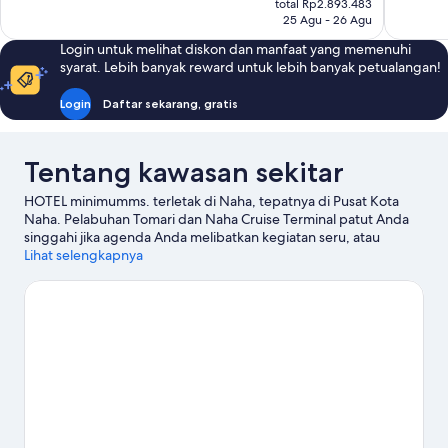
total Rp2.893.483
236
734
Rp2.630.408
25 Agu - 26 Agu
ulasan
ulasan
Login untuk melihat diskon dan manfaat yang memenuhi
syarat. Lebih banyak reward untuk lebih banyak petualangan!
Login
Daftar sekarang, gratis
Tentang kawasan sekitar
HOTEL minimumms. terletak di Naha, tepatnya di Pusat Kota
Naha. Pelabuhan Tomari dan Naha Cruise Terminal patut Anda
singgahi jika agenda Anda melibatkan kegiatan seru, atau
kunjungi Jalan Perbelanjaan Kokusai-dori serta DFS Galleria
Lihat selengkapnya
Okinawa jika Anda tertarik untuk berbelanja. Ingin menikmati
suatu kegiatan atau permainan selagi mengunjungi kota ini?
Coba periksa Arena Okinawa.
Kunjungi panduan perjalanan
kami untuk Naha