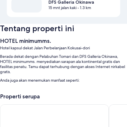
DFS Galleria Okinawa
15 mnt jalan kaki
- 1.3 km
Tentang properti ini
HOTEL minimumms.
Hotel kapsul dekat Jalan Perbelanjaan Kokusai-dori
Berada dekat dengan Pelabuhan Tomari dan DFS Galleria Okinawa,
HOTEL minimumms. menyediakan sarapan ala kontinental gratis dan
fasilitas penatu. Tamu dapat terhubung dengan akses Internet nirkabel
gratis.
Anda juga akan menemukan manfaat seperti:
Dispenser air
Properti serupa
Fitur kamar
Semua 64 kamar menawarkan fasilitas seperti WiFi gratis.
Mr.KINJO in HAIBISU NISHIMACHI
Victoria
Fasilitas ekstra termasuk:
Selimut bulu angsa dan kasur futon ekstra (gratis)