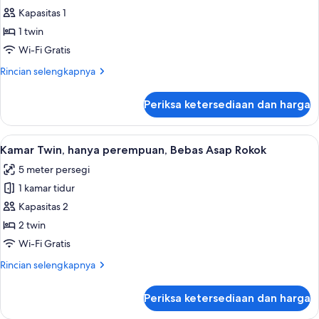
Asap
Kamar
Kapasitas 1
Rokok
Ekonomi,
1 twin
hanya
Wi-Fi Gratis
perempuan,
Rincian
Rincian selengkapnya
Bebas
lebih
Asap
lanjut
Periksa ketersediaan dan harga
untuk
Rokok
Kamar
Ekonomi,
Lihat
Kamar Twin, hanya perempuan, Bebas As
14
hanya
Kamar Twin, hanya perempuan, Bebas Asap Rokok
semua
perempuan,
5 meter persegi
Bebas
foto
Asap
1 kamar tidur
untuk
Rokok
Kamar
Kapasitas 2
Twin,
2 twin
hanya
Wi-Fi Gratis
perempuan,
Rincian
Rincian selengkapnya
Bebas
lebih
Asap
lanjut
Periksa ketersediaan dan harga
untuk
Rokok
Kamar