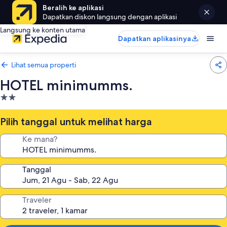
Beralih ke aplikasi
Dapatkan diskon langsung dengan aplikasi
Langsung ke konten utama
Dapatkan aplikasinya
Lihat semua properti
HOTEL minimumms.
Properti
bintang
2.0
Pilih tanggal untuk melihat harga
Ke mana?
Tanggal
Traveler