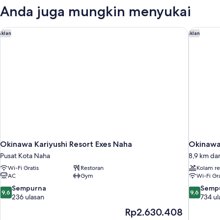
Anda juga mungkin menyukai
Okinawa Kariyushi Resort Exes Naha
Okinawa
Iklan
Iklan
Okinawa Kariyushi Resort Exes Naha
Okinawa
Pusat Kota Naha
8,9 km da
Wi-Fi Gratis
Restoran
Kolam r
AC
Gym
Wi-Fi Gra
9.6
9.6
Sempurna
Semp
9,6
9,6
dari
dari
236 ulasan
734 ul
10,
10,
Harga
Rp2.630.408
Sempurna,
Sempurna
sekarang