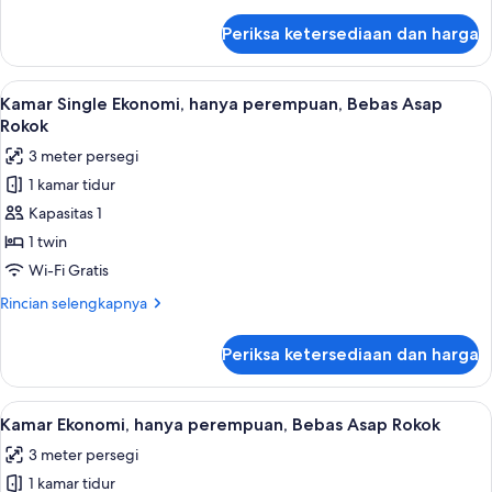
lebih
Asap
lanjut
Periksa ketersediaan dan harga
untuk
Rokok
Kabin
Basic,
Lihat
Kamar Single Ekonomi, hanya perempuan
3
hanya
Kamar Single Ekonomi, hanya perempuan, Bebas Asap
semua
perempuan,
Rokok
Bebas
foto
3 meter persegi
Asap
untuk
Rokok
1 kamar tidur
Kamar
Kapasitas 1
Single
Ekonomi,
1 twin
hanya
Wi-Fi Gratis
perempuan,
Rincian
Rincian selengkapnya
Bebas
lebih
Asap
lanjut
Periksa ketersediaan dan harga
untuk
Rokok
Kamar
Single
Lihat
Kamar Ekonomi, hanya perempuan, Beba
4
Ekonomi,
Kamar Ekonomi, hanya perempuan, Bebas Asap Rokok
semua
hanya
3 meter persegi
perempuan,
foto
Bebas
1 kamar tidur
untuk