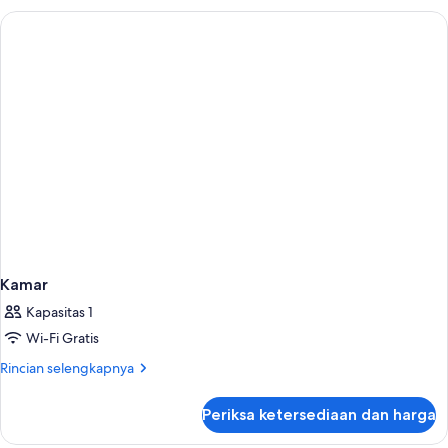
Kamar
Kapasitas 1
Wi-Fi Gratis
Rincian
Rincian selengkapnya
lebih
lanjut
Periksa ketersediaan dan harga
untuk
Kamar