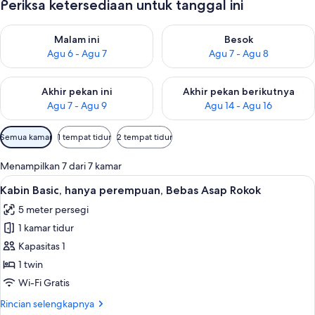
Periksa ketersediaan untuk tanggal ini
Periksa ketersediaan untuk malam ini Agu 6 - Agu 7
Periksa ketersediaan untuk be
Malam ini
Besok
Agu 6 - Agu 7
Agu 7 - Agu 8
Periksa ketersediaan untuk akhir pekan ini Agu 7 - Agu 9
Periksa ketersediaan untuk ak
Akhir pekan ini
Akhir pekan berikutnya
Agu 7 - Agu 9
Agu 14 - Agu 16
Filter
Semua kamar
1 tempat tidur
2 tempat tidur
tersedia
untuk
Menampilkan 7 dari 7 kamar
kamar
Lihat
Kabin Basic, hanya perempuan, Bebas A
6
Kabin Basic, hanya perempuan, Bebas Asap Rokok
semua
5 meter persegi
foto
1 kamar tidur
untuk
Kabin
Kapasitas 1
Basic,
1 twin
hanya
Wi-Fi Gratis
perempuan,
Rincian
Rincian selengkapnya
Bebas