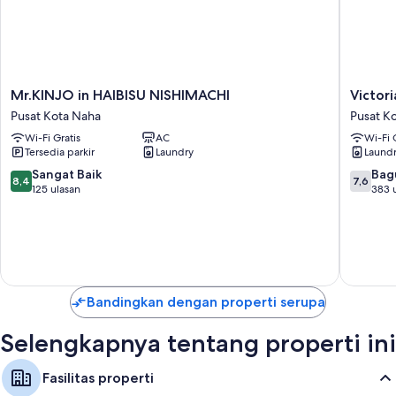
Shower pijat air, perlengkapan mandi desainer, dan toilet dengan
toilet elektronik
Mr.KINJO
Victoria
Mr.KINJO in HAIBISU NISHIMACHI
Victor
in
Hotel
Pusat Kota Naha
Pusat K
HAIBISU
Naha
Wi-Fi Gratis
AC
Wi-Fi 
NISHIMACHI
Pusat
Tersedia parkir
Laundry
Laund
Pusat
Kota
Kota
Naha
8.4
7.6
Sangat Baik
Bag
8,4
7,6
Naha
dari
dari
125 ulasan
383 
10,
10,
Sangat
Bagus,
Baik,
383
125
ulasan
ulasan
Bandingkan dengan properti serupa
Selengkapnya tentang properti ini
Fasilitas properti