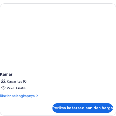
Twin,
hanya
perempuan,
Bebas
Asap
Rokok
Kamar
Kapasitas 10
Wi-Fi Gratis
Rincian
Rincian selengkapnya
lebih
lanjut
Periksa ketersediaan dan harga
untuk
Kamar