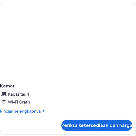
Kamar
Kapasitas 4
Wi-Fi Gratis
Rincian
Rincian selengkapnya
lebih
lanjut
Periksa ketersediaan dan harga
untuk
Kamar