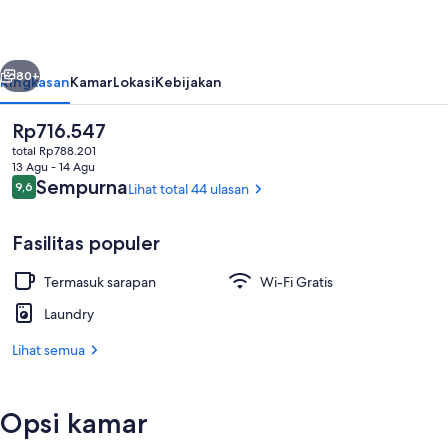
belumnya
Berikutnya
80+
Ringkasan
Kamar
Lokasi
Kebijakan
Harga
Rp716.547
saat
total Rp788.201
ini
13 Agu - 14 Agu
Rp716.547
Ulasan
Sempurna
9,6
Lihat total 44 ulasan
9,6 dari 10
Fasilitas populer
Termasuk sarapan
Wi-Fi Gratis
Resepsionis
Laundry
Lihat semua
Opsi kamar