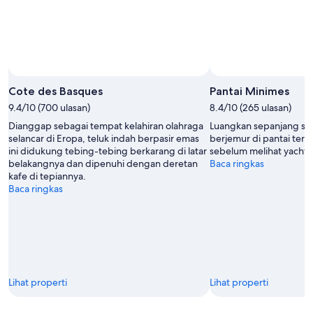
Cote des Basques
Pantai Minimes
9.4/10 (700 ulasan)
8.4/10 (265 ulasan)
Dianggap sebagai tempat kelahiran olahraga
Luangkan sepanjang sor
selancar di Eropa, teluk indah berpasir emas
berjemur di pantai terb
ini didukung tebing-tebing berkarang di latar
sebelum melihat yacht
belakangnya dan dipenuhi dengan deretan
Baca ringkas
kafe di tepiannya.
Baca ringkas
Lihat properti
Lihat properti