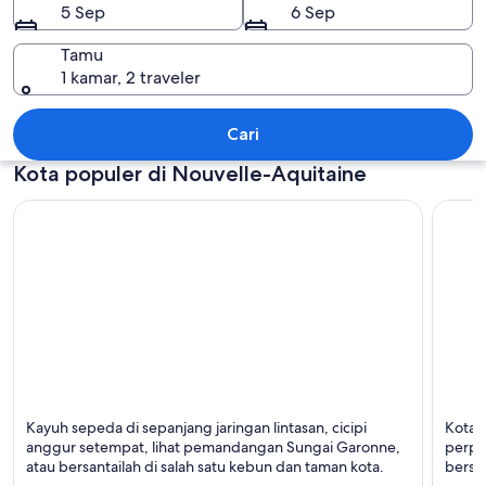
5 Sep
6 Sep
Tamu
1 kamar, 2 traveler
Nouvelle-Aquitaine
Cari
Kota populer di Nouvelle-Aquitaine
Bordeaux
Biarrit
Kayuh sepeda di sepanjang jaringan lintasan, cicipi
Kota p
Terkenal dengan Belanja, Tur, dan Bisnis
Terken
anggur setempat, lihat pemandangan Sungai Garonne,
perpa
atau bersantailah di salah satu kebun dan taman kota.
berse
lezat.