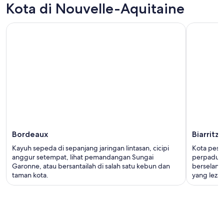
Kota di Nouvelle-Aquitaine
Bordeaux
Biarritz
Kayuh sepeda di sepanjang jaringan lintasan, cicipi
Kota pesis
anggur setempat, lihat pemandangan Sungai
perpaduan
Garonne, atau bersantailah di salah satu kebun dan
berselanca
taman kota.
yang lezat