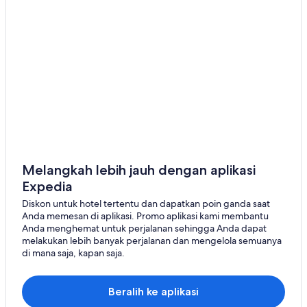
Hotel Bintang 4 di Mornac
Hotel Bintang 4 di Villebois Lavalette
Hotel Bintang 5 di Javrezac
Hotel Bintang 5 di Ludon-Medoc
Hotel Bintang 5 di Saint-Pandelon
Hotel di Dun-le-Palestel
Hotel di Gere-Belesten
Hotel Logis International Services di Gimel-les-Cascades
Brit Hotels di Hendaye
Melangkah lebih jauh dengan aplikasi
Expedia
Apartemen di Jaunay-Clan
Diskon untuk hotel tertentu dan dapatkan poin ganda saat
Hotel All Suites France di La Rivière
Anda memesan di aplikasi. Promo aplikasi kami membantu
Hotel di La Ronde
Anda menghemat untuk perjalanan sehingga Anda dapat
melakukan lebih banyak perjalanan dan mengelola semuanya
B&B di Le Vieux-Cerier
di mana saja, kapan saja.
Hotel Independent di Loiré-sur-Nie
Hotel Best Western di Nexon
Beralih ke aplikasi