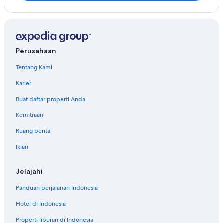
Hotel di Razimet
Perumahan di Saint-Coutant-le-Grand
Hotel di Saint-Fraigne
Farmstay di Sainte-Orse
Perusahaan
Tentang Kami
Karier
Buat daftar properti Anda
Kemitraan
Ruang berita
Iklan
Jelajahi
Panduan perjalanan Indonesia
Hotel di Indonesia
Properti liburan di Indonesia