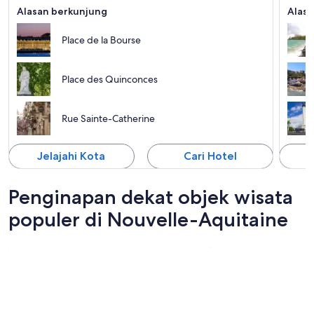
Alasan berkunjung
Alasa
Place de la Bourse
Place des Quinconces
Rue Sainte-Catherine
Jelajahi Kota
Cari Hotel
J
Penginapan dekat objek wisata
populer di Nouvelle-Aquitaine