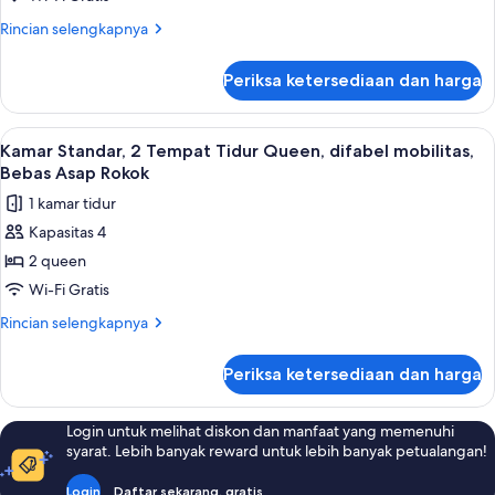
Beberapa
Rincian
Rincian selengkapnya
Tempat
lebih
Tidur,
lanjut
Periksa ketersediaan dan harga
untuk
Bebas
Kamar
Asap
Double,
Lihat
Kamar Standar, 2 Tempat Tidur Queen, d
Rokok
5
Beberapa
Kamar Standar, 2 Tempat Tidur Queen, difabel mobilitas,
semua
Tempat
Bebas Asap Rokok
Tidur,
foto
1 kamar tidur
Bebas
untuk
Asap
Kapasitas 4
Kamar
Rokok
2 queen
Standar,
2
Wi-Fi Gratis
Tempat
Rincian
Rincian selengkapnya
Tidur
lebih
lanjut
Queen,
Periksa ketersediaan dan harga
untuk
difabel
Kamar
mobilitas,
Standar,
Login untuk melihat diskon dan manfaat yang memenuhi
Bebas
2
syarat. Lebih banyak reward untuk lebih banyak petualangan!
Tempat
Asap
Tidur
Rokok
Login
Daftar sekarang, gratis