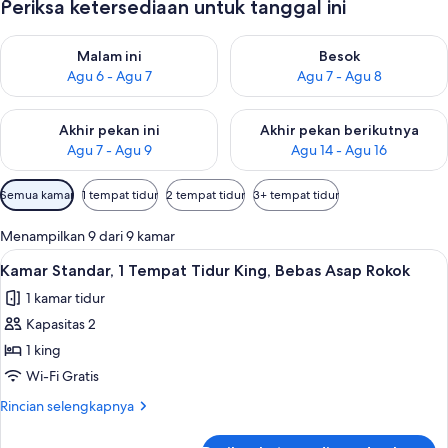
Periksa ketersediaan untuk tanggal ini
Periksa ketersediaan untuk malam ini Agu 6 - Agu 7
Periksa ketersediaan untuk be
Malam ini
Besok
Agu 6 - Agu 7
Agu 7 - Agu 8
Periksa ketersediaan untuk akhir pekan ini Agu 7 - Agu 9
Periksa ketersediaan untuk ak
Akhir pekan ini
Akhir pekan berikutnya
Agu 7 - Agu 9
Agu 14 - Agu 16
Filter
Semua kamar
1 tempat tidur
2 tempat tidur
3+ tempat tidur
tersedia
untuk
Menampilkan 9 dari 9 kamar
kamar
Lihat
Kamar Standar, 1 Tempat Tidur King, Be
5
Kamar Standar, 1 Tempat Tidur King, Bebas Asap Rokok
semua
1 kamar tidur
foto
Kapasitas 2
untuk
Kamar
1 king
Standar,
Wi-Fi Gratis
1
Rincian
Rincian selengkapnya
Tempat
lebih
Tidur
lanjut