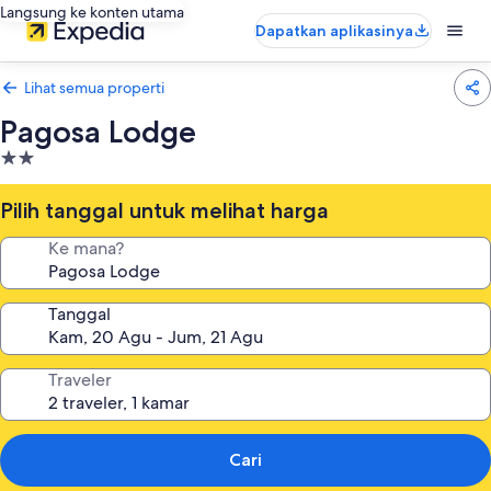
Langsung ke konten utama
Dapatkan aplikasinya
Lihat semua properti
Pagosa Lodge
Properti
bintang
2.0
Pilih tanggal untuk melihat harga
Ke mana?
Tanggal
Traveler
Cari