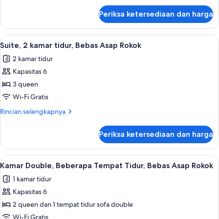
Bebas
lanjut
Periksa ketersediaan dan harga
untuk
Asap
Kamar
Rokok,
Standar,
Lihat
Suite, 2 kamar tidur, Bebas Asap Rokok 
pemandangan
4
2
Suite, 2 kamar tidur, Bebas Asap Rokok
semua
Tempat
danau
2 kamar tidur
Tidur
foto
Queen,
Kapasitas 6
untuk
Bebas
Suite,
3 queen
Asap
2
Rokok,
Wi-Fi Gratis
pemandangan
kamar
Rincian
Rincian selengkapnya
danau
tidur,
lebih
Bebas
lanjut
Periksa ketersediaan dan harga
untuk
Asap
Suite,
Rokok
2
Lihat
Kamar Double, Beberapa Tempat Tidur, 
4
kamar
Kamar Double, Beberapa Tempat Tidur, Bebas Asap Rokok
semua
tidur,
1 kamar tidur
Bebas
foto
Asap
Kapasitas 6
untuk
Rokok
Kamar
2 queen dan 1 tempat tidur sofa double
Double,
Wi-Fi Gratis