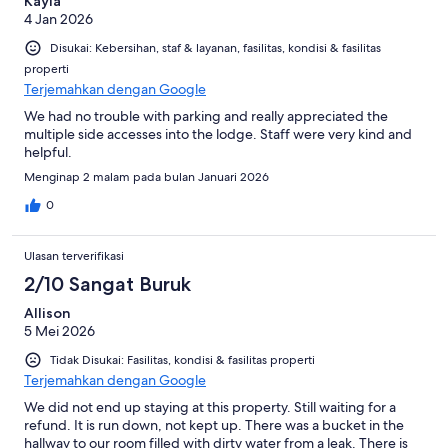
Kayla
4 Jan 2026
Disukai: Kebersihan, staf & layanan, fasilitas, kondisi & fasilitas
properti
Terjemahkan dengan Google
We had no trouble with parking and really appreciated the
multiple side accesses into the lodge. Staff were very kind and
helpful.
Menginap 2 malam pada bulan Januari 2026
0
Ulasan terverifikasi
2/10 Sangat Buruk
Allison
5 Mei 2026
Tidak Disukai: Fasilitas, kondisi & fasilitas properti
Terjemahkan dengan Google
We did not end up staying at this property. Still waiting for a
refund. It is run down, not kept up. There was a bucket in the
hallway to our room filled with dirty water from a leak. There is