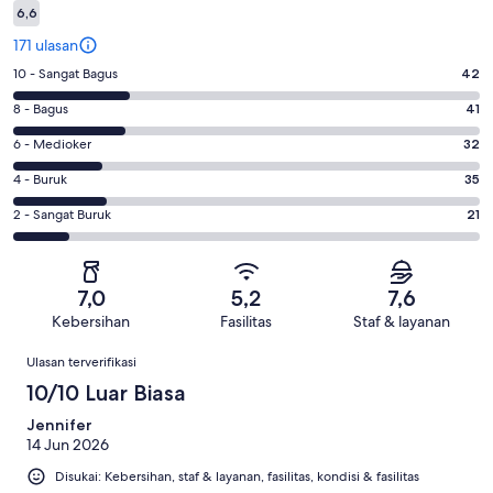
6,6
171 ulasan
Penilaian
10 - Sangat Bagus
42
10
Penilaian
8 - Bagus
41
-
8
Sangat
Penilaian
6 - Medioker
32
-
Bagus.
6
Bagus.
Penilaian
4 - Buruk
35
42
-
41
4
dari
Medioker.
Penilaian
2 - Sangat Buruk
21
dari
-
171
32
2
171
Buruk.
ulasan
dari
-
ulasan
35
171
Sangat
dari
7,0
5,2
7,6
ulasan
Buruk.
171
Kebersihan
Fasilitas
Staf & layanan
21
ulasan
Ulasan
dari
Ulasan terverifikasi
171
10/10 Luar Biasa
ulasan
Jennifer
14 Jun 2026
Disukai: Kebersihan, staf & layanan, fasilitas, kondisi & fasilitas