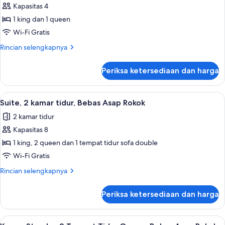
Kapasitas 4
Standar,
Rokok,
pemandangan
Beberapa
1 king dan 1 queen
danau
Tempat
Wi-Fi Gratis
Tidur,
Rincian
Rincian selengkapnya
Bebas
lebih
Asap
lanjut
Periksa ketersediaan dan harga
untuk
Rokok,
Suite
pemandangan
Standar,
Lihat
Suite, 2 kamar tidur, Bebas Asap Rokok 
danau
5
Beberapa
Suite, 2 kamar tidur, Bebas Asap Rokok
semua
Tempat
2 kamar tidur
Tidur,
foto
Bebas
Kapasitas 8
untuk
Asap
Suite,
1 king, 2 queen dan 1 tempat tidur sofa double
Rokok,
2
pemandangan
Wi-Fi Gratis
danau
kamar
Rincian
Rincian selengkapnya
tidur,
lebih
Bebas
lanjut
Periksa ketersediaan dan harga
untuk
Asap
Suite,
Rokok
2
Lihat
Setrika/meja setrika, Wi-Fi gratis, dan 
4
kamar