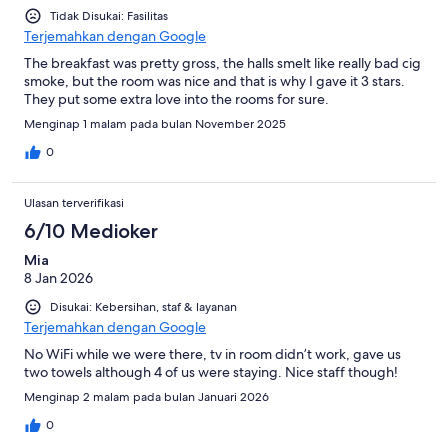
Tidak Disukai: Fasilitas
Terjemahkan dengan Google
The breakfast was pretty gross, the halls smelt like really bad cig
smoke, but the room was nice and that is why I gave it 3 stars.
They put some extra love into the rooms for sure.
Menginap 1 malam pada bulan November 2025
0
Ulasan terverifikasi
6/10 Medioker
Mia
8 Jan 2026
Disukai: Kebersihan, staf & layanan
Terjemahkan dengan Google
No WiFi while we were there, tv in room didn’t work, gave us
two towels although 4 of us were staying. Nice staff though!
Menginap 2 malam pada bulan Januari 2026
0