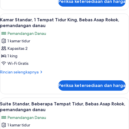
Periksa ketersediaan dan harga
untuk
King,
Kamar
Bebas
Standar,
Lihat
Kamar Standar, 1 Tempat Tidur King, B
Asap
5
1
Kamar Standar, 1 Tempat Tidur King, Bebas Asap Rokok,
semua
Tempat
Rokok
pemandangan danau
Tidur
foto
Pemandangan Danau
King,
untuk
Bebas
1 kamar tidur
Kamar
Asap
Kapasitas 2
Standar,
Rokok
1
1 king
Tempat
Wi-Fi Gratis
Tidur
Rincian
Rincian selengkapnya
King,
lebih
Bebas
lanjut
Periksa ketersediaan dan harga
untuk
Asap
Kamar
Rokok,
Standar,
Lihat
Suite Standar, Beberapa Tempat Tidur,
pemandangan
5
1
Suite Standar, Beberapa Tempat Tidur, Bebas Asap Rokok,
semua
Tempat
danau
pemandangan danau
Tidur
foto
Pemandangan Danau
King,
untuk
Bebas
1 kamar tidur
Suite
Asap