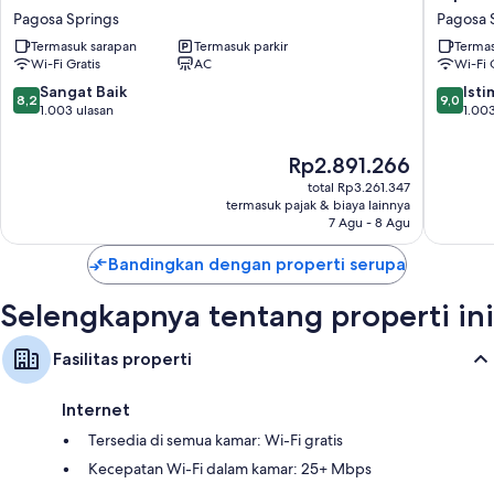
Inn
Inn
Pagosa Springs
Pagosa 
Pagosa
of
Termasuk sarapan
Termasuk parkir
Termas
Springs
Pagosa
Wi-Fi Gratis
AC
Wi-Fi 
Springs
Pagosa
8.2
9.0
Sangat Baik
Ist
8,2
9,0
Springs
dari
dari
1.003 ulasan
1.003
10,
10,
Sangat
Istimew
Harga
Rp2.891.266
Baik,
1.003
sekarang
total Rp3.261.347
1.003
ulasan
Rp2.891.266
termasuk pajak & biaya lainnya
ulasan
7 Agu - 8 Agu
Bandingkan dengan properti serupa
Selengkapnya tentang properti ini
Fasilitas properti
Internet
Tersedia di semua kamar: Wi-Fi gratis
Kecepatan Wi-Fi dalam kamar: 25+ Mbps