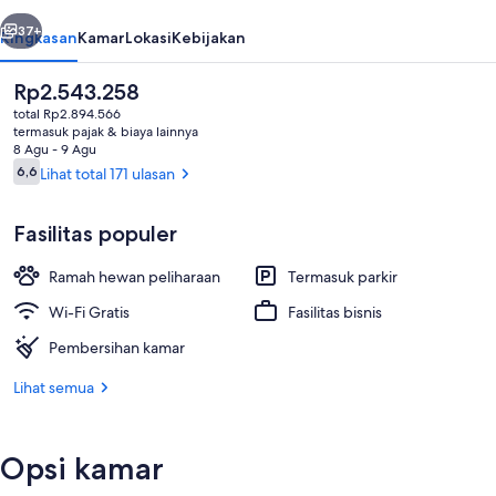
belumnya
Berikutnya
37+
Ringkasan
Kamar
Lokasi
Kebijakan
Harga
Rp2.543.258
saat
total Rp2.894.566
ini
termasuk pajak & biaya lainnya
Rp2.543.258
8 Agu - 9 Agu
Ulasan
6,6
Lihat total 171 ulasan
6,6 dari 10
Fasilitas populer
Suite Standar, Beberapa Tempat Tid
Ramah hewan peliharaan
Termasuk parkir
Wi-Fi Gratis
Fasilitas bisnis
Pembersihan kamar
Lihat semua
Opsi kamar