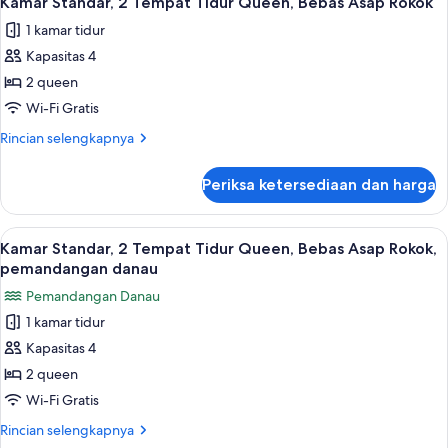
Kamar Standar, 2 Tempat Tidur Queen, Bebas Asap Rokok
semua
tidur,
1 kamar tidur
Bebas
foto
Asap
Kapasitas 4
untuk
Rokok
Kamar
2 queen
Standar,
Wi-Fi Gratis
2
Rincian
Rincian selengkapnya
Tempat
lebih
Tidur
lanjut
Periksa ketersediaan dan harga
untuk
Queen,
Kamar
Bebas
Standar,
Lihat
Kamar Standar, 2 Tempat Tidur Que
Asap
5
2
Kamar Standar, 2 Tempat Tidur Queen, Bebas Asap Rokok,
semua
Tempat
Rokok
pemandangan danau
Tidur
foto
Pemandangan Danau
Queen,
untuk
Bebas
1 kamar tidur
Kamar
Asap
Kapasitas 4
Standar,
Rokok
2
2 queen
Tempat
Wi-Fi Gratis
Tidur
Rincian
Rincian selengkapnya
Queen,
lebih