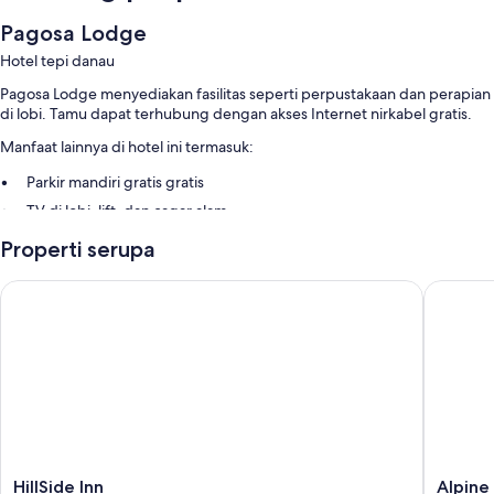
Pagosa Lodge
Hotel tepi danau
Pagosa Lodge menyediakan fasilitas seperti perpustakaan dan perapian
di lobi. Tamu dapat terhubung dengan akses Internet nirkabel gratis.
Manfaat lainnya di hotel ini termasuk:
Parkir mandiri gratis gratis
TV di lobi, lift, dan cagar alam
Dispenser air, properti bebas-rokok, dan aula perjamuan
Properti serupa
Fitur kamar
HillSide Inn
Alpine I
Semua 99 kamar mempunyai fasilitas seperti WiFi gratis.
Fasilitas ekstra termasuk:
Kamar mandi dengan perlengkapan mandi gratis dan pengering
rambut
Setiap hari dan telepon
HillSide
Alpine
HillSide Inn
Alpine