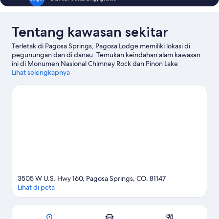
Queen,
difabel
mobilitas,
Tentang kawasan sekitar
Bebas
Asap
Terletak di Pagosa Springs, Pagosa Lodge memiliki lokasi di
Rokok
pegunungan dan di danau. Temukan keindahan alam kawasan
ini di Monumen Nasional Chimney Rock dan Pinon Lake
Reservoir, atau nikmati sejumlah objek wisata budaya yang ada,
Lihat selengkapnya
misalnya Pusat Seni Pagosa Springs dan Museum Sejarah San
Juan. Jangan lupa untuk menjelajahi aktivitas di area ini,
termasuk bermain ski.
Kunjungi panduan perjalanan kami untuk
Pagosa Springs
3505 W U.S. Hwy 160, Pagosa Springs, CO, 81147
Lihat di peta
Peta