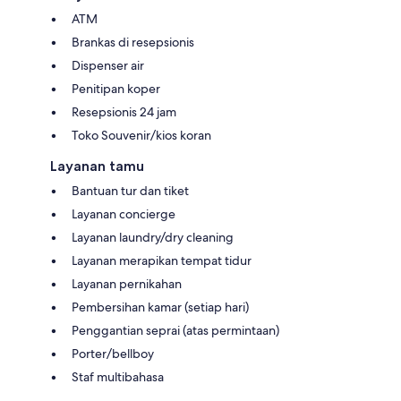
ATM
Brankas di resepsionis
Dispenser air
Penitipan koper
Resepsionis 24 jam
Toko Souvenir/kios koran
Layanan tamu
Bantuan tur dan tiket
Layanan concierge
Layanan laundry/dry cleaning
Layanan merapikan tempat tidur
Layanan pernikahan
Pembersihan kamar (setiap hari)
Penggantian seprai (atas permintaan)
Porter/bellboy
Staf multibahasa