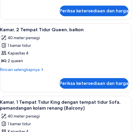
Tidur
lebih
King,
lanjut
Periksa ketersediaan dan harga
untuk
pemandangan
Kamar,
kolam
1
Lihat
Seprai premium, bantalan ekstra lembu
renang
4
Tempat
Kamar, 2 Tempat Tidur Queen, balkon
semua
Tidur
40 meter persegi
King,
foto
pemandangan
1 kamar tidur
untuk
kolam
Kamar,
Kapasitas 4
renang
2
2 queen
Tempat
Rincian
Rincian selengkapnya
Tidur
lebih
Queen,
lanjut
Periksa ketersediaan dan harga
untuk
balkon
Kamar,
2
Lihat
Seprai premium, bantalan ekstra lembu
6
Tempat
Kamar, 1 Tempat Tidur King dengan tempat tidur Sofa,
semua
Tidur
pemandangan kolam renang (Balcony)
Queen,
foto
40 meter persegi
balkon
untuk
1 kamar tidur
Kamar,
Kapasitas 4