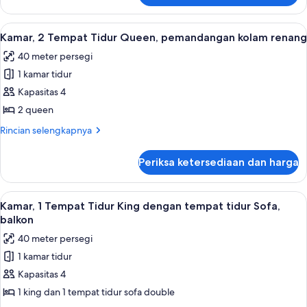
golf
Kamar,
(Hearing
2
Lihat
Seprai premium, bantalan ekstra lembu
Accessible)
6
Tempat
Kamar, 2 Tempat Tidur Queen, pemandangan kolam renang
semua
Tidur
40 meter persegi
Queen,
foto
pemandangan
1 kamar tidur
untuk
lapangan
Kamar,
Kapasitas 4
golf
2
(Hearing
2 queen
Accessible)
Tempat
Rincian
Rincian selengkapnya
Tidur
lebih
Queen,
lanjut
Periksa ketersediaan dan harga
untuk
pemandangan
Kamar,
kolam
2
Lihat
Seprai premium, bantalan ekstra lembu
renang
5
Tempat
Kamar, 1 Tempat Tidur King dengan tempat tidur Sofa,
semua
Tidur
balkon
Queen,
foto
40 meter persegi
pemandangan
untuk
kolam
1 kamar tidur
Kamar,
renang
Kapasitas 4
1
Tempat
1 king dan 1 tempat tidur sofa double