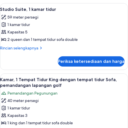
Suite,
Lihat
Seprai premium, bantalan ekstra lembu
6
1
Studio Suite, 1 kamar tidur
semua
kamar
59 meter persegi
tidur,
foto
balkon
1 kamar tidur
untuk
Studio
Kapasitas 5
Suite,
2 queen dan 1 tempat tidur sofa double
1
Rincian
Rincian selengkapnya
kamar
lebih
tidur
lanjut
Periksa ketersediaan dan harga
untuk
Studio
Suite,
Lihat
Seprai premium, bantalan ekstra lembu
8
1
Kamar, 1 Tempat Tidur King dengan tempat tidur Sofa,
semua
kamar
pemandangan lapangan golf
tidur
foto
Pemandangan Pegunungan
untuk
40 meter persegi
Kamar,
1 kamar tidur
1
Tempat
Kapasitas 3
Tidur
1 king dan 1 tempat tidur sofa double