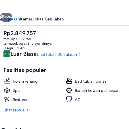
&
Spa,
belumnya
Berikutnya
Indian
163+
Ringkasan
Kamar
Lokasi
Kebijakan
Wells
Harga
Rp2.849.757
saat
total Rp4.229.964
ini
termasuk pajak & biaya lainnya
Rp2.849.757
11 Agu - 12 Agu
Ulasan
Luar Biasa
8,8
Lihat total 1.004 ulasan
8,8 dari 10
Fasilitas populer
Kolam renang outdoor, dengan caban
Kolam renang
Bathtub air panas
Spa
Ramah hewan peliharaan
Restoran
AC
Lihat semua