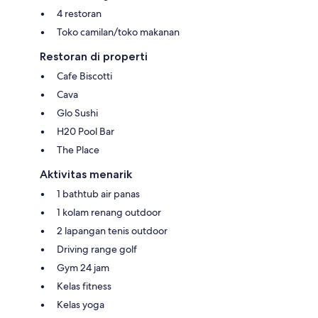
4 restoran
Toko camilan/toko makanan
Restoran di properti
Cafe Biscotti
Cava
Glo Sushi
H20 Pool Bar
The Place
Aktivitas menarik
1 bathtub air panas
1 kolam renang outdoor
2 lapangan tenis outdoor
Driving range golf
Gym 24 jam
Kelas fitness
Kelas yoga