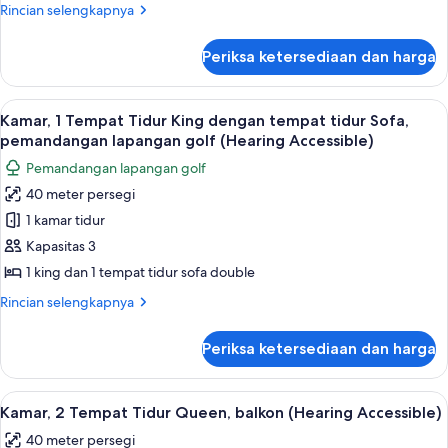
Tidur
Rincian
Rincian selengkapnya
King
lebih
lanjut
dengan
Periksa ketersediaan dan harga
untuk
tempat
Kamar,
tidur
1
Lihat
Seprai premium, bantalan ekstra lembu
5
Sofa,
Tempat
Kamar, 1 Tempat Tidur King dengan tempat tidur Sofa,
semua
Tidur
balkon
pemandangan lapangan golf (Hearing Accessible)
King
foto
(Hearing
Pemandangan lapangan golf
dengan
untuk
Accessible)
tempat
40 meter persegi
Kamar,
tidur
1 kamar tidur
1
Sofa,
balkon
Tempat
Kapasitas 3
(Hearing
Tidur
1 king dan 1 tempat tidur sofa double
Accessible)
King
Rincian
Rincian selengkapnya
dengan
lebih
tempat
lanjut
Periksa ketersediaan dan harga
untuk
tidur
Kamar,
Sofa,
1
Lihat
Seprai premium, bantalan ekstra lembu
pemandangan
4
Tempat
Kamar, 2 Tempat Tidur Queen, balkon (Hearing Accessible)
semua
Tidur
lapangan
40 meter persegi
King
foto