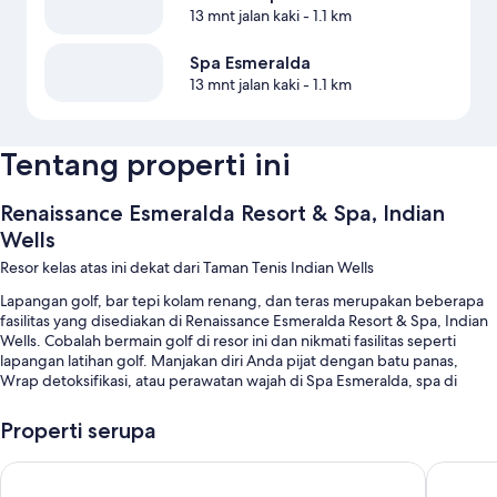
13 mnt jalan kaki
- 1.1 km
Spa Esmeralda
13 mnt jalan kaki
- 1.1 km
Tentang properti ini
Renaissance Esmeralda Resort & Spa, Indian
Wells
Resor kelas atas ini dekat dari Taman Tenis Indian Wells
Lapangan golf, bar tepi kolam renang, dan teras merupakan beberapa
fasilitas yang disediakan di Renaissance Esmeralda Resort & Spa, Indian
Wells. Cobalah bermain golf di resor ini dan nikmati fasilitas seperti
lapangan latihan golf. Manjakan diri Anda pijat dengan batu panas,
Wrap detoksifikasi, atau perawatan wajah di Spa Esmeralda, spa di
properti. Di 4 restoran yang ada di properti ini, nikmati sarapan, brunch,
makan siang, makan malam, dan masakan Amerika. Kelas aerobik dan
Properti serupa
kelas yoga ditawarkan di Pusat kebugaran 24 jam; Renaissance
Esmeralda Resort & Spa, Indian Wells juga memiliki lubang perapian,
Omni Rancho Las Palmas Resort & Spa
The Westi
kedai kopi/kafe, dan taman. Tamu juga dapat menemukan layanan