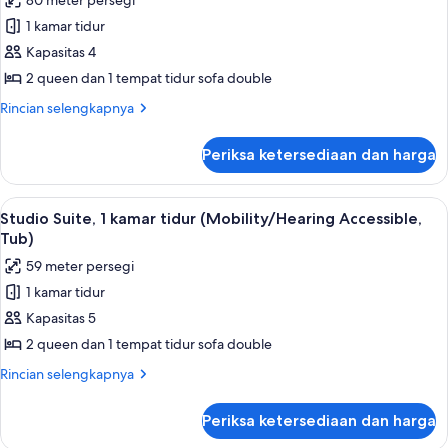
80 meter persegi
dengan
untuk
Access,
tempat
1 kamar tidur
Kamar
tidur
Roll-
Kapasitas 4
Eksekutif,
Sofa,
In
balkon
1
2 queen dan 1 tempat tidur sofa double
Shwr)
(Mobility/Hearing
kamar
Rincian
Rincian selengkapnya
Access,
tidur
lebih
Roll-
lanjut
(Mobility/Hearing
In
Periksa ketersediaan dan harga
untuk
Shwr)
Accessible,
Kamar
Tub)
Eksekutif,
Lihat
Seprai premium, bantalan ekstra lembu
6
1
Studio Suite, 1 kamar tidur (Mobility/Hearing Accessible,
semua
kamar
Tub)
tidur
foto
59 meter persegi
(Mobility/Hearing
untuk
Accessible,
1 kamar tidur
Studio
Tub)
Kapasitas 5
Suite,
1
2 queen dan 1 tempat tidur sofa double
kamar
Rincian
Rincian selengkapnya
tidur
lebih
lanjut
(Mobility/Hearing
Periksa ketersediaan dan harga
untuk
Accessible,
Studio