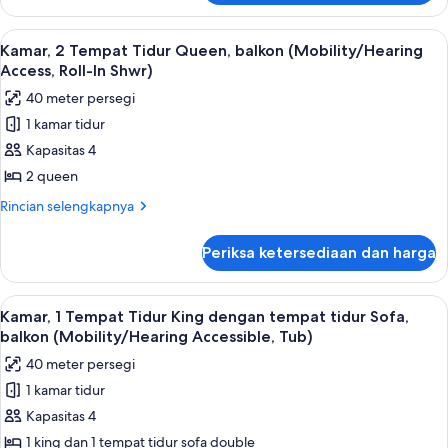
(Mobility/Hearing
Kamar,
Accessible,
2
Lihat
Seprai premium, bantalan ekstra lembu
4
Tub)
Tempat
Kamar, 2 Tempat Tidur Queen, balkon (Mobility/Hearing
semua
Tidur
Access, Roll-In Shwr)
Queen,
foto
40 meter persegi
balkon
untuk
(Mobility/Hearing
1 kamar tidur
Kamar,
Accessible,
Kapasitas 4
2
Tub)
Tempat
2 queen
Tidur
Rincian
Rincian selengkapnya
Queen,
lebih
lanjut
balkon
Periksa ketersediaan dan harga
untuk
(Mobility/Hearing
Kamar,
Access,
2
Lihat
Seprai premium, bantalan ekstra lembu
5
Roll-
Tempat
Kamar, 1 Tempat Tidur King dengan tempat tidur Sofa,
semua
Tidur
In
balkon (Mobility/Hearing Accessible, Tub)
Queen,
foto
Shwr)
40 meter persegi
balkon
untuk
(Mobility/Hearing
1 kamar tidur
Kamar,
Access,
Kapasitas 4
1
Roll-
In
Tempat
1 king dan 1 tempat tidur sofa double