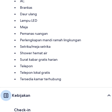
AC
Brankas
Daur ulang
Lampu LED
Meja
Pemanas ruangan
Perlengkapan mandi ramah lingkungan
Setrika/meja setrika
Shower hemat air
Surat kabar gratis harian
Telepon
Telepon lokal gratis
Tersedia kamar terhubung
Kebijakan
Check-in