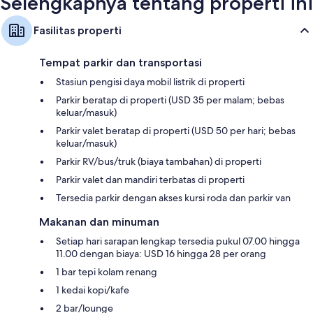
Selengkapnya tentang properti ini
Kamar mandi dengan perlengkapan mandi desainer dan kombinasi
shower/bathtub
Fasilitas properti
Televisi LED 55-inci dengan Netflix dan saluran TV premium
Lemari dan ruang baju, tempat tidur bayi (gratis), dan pemanas air
Tempat parkir dan transportasi
untuk kopi/teh
Stasiun pengisi daya mobil listrik di properti
Parkir beratap di properti (USD 35 per malam; bebas
keluar/masuk)
Parkir valet beratap di properti (USD 50 per hari; bebas
keluar/masuk)
Parkir RV/bus/truk (biaya tambahan) di properti
Parkir valet dan mandiri terbatas di properti
Tersedia parkir dengan akses kursi roda dan parkir van
Makanan dan minuman
Setiap hari sarapan lengkap tersedia pukul 07.00 hingga
11.00 dengan biaya: USD 16 hingga 28 per orang
1 bar tepi kolam renang
1 kedai kopi/kafe
2 bar/lounge