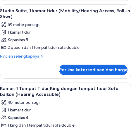
Tub)
Suite,
Lihat
Seprai premium, bantalan ekstra lembu
6
1
Studio Suite, 1 kamar tidur (Mobility/Hearing Access, Roll-in
semua
kamar
Shwr)
tidur
foto
59 meter persegi
(Mobility/Hearing
untuk
Accessible,
1 kamar tidur
Studio
Tub)
Kapasitas 5
Suite,
1
2 queen dan 1 tempat tidur sofa double
kamar
Rincian
Rincian selengkapnya
tidur
lebih
lanjut
(Mobility/Hearing
Periksa ketersediaan dan harga
untuk
Access,
Studio
Roll-
Suite,
Lihat
Seprai premium, bantalan ekstra lembu
5
in
1
Kamar, 1 Tempat Tidur King dengan tempat tidur Sofa,
semua
kamar
Shwr)
balkon (Hearing Accessible)
tidur
foto
40 meter persegi
(Mobility/Hearing
untuk
Access,
1 kamar tidur
Kamar,
Roll-
Kapasitas 4
1
in
Shwr)
Tempat
1 king dan 1 tempat tidur sofa double