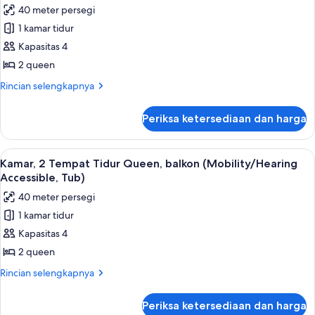
foto
40 meter persegi
pemandangan
untuk
lapangan
1 kamar tidur
Kamar,
golf
Kapasitas 4
2
Tempat
2 queen
Tidur
Rincian
Rincian selengkapnya
Queen,
lebih
lanjut
balkon,
Periksa ketersediaan dan harga
untuk
pemandangan
Kamar,
kolam
2
Lihat
Seprai premium, bantalan ekstra lembu
4
renang
Tempat
Kamar, 2 Tempat Tidur Queen, balkon (Mobility/Hearing
semua
Tidur
(Balcony)
Accessible, Tub)
Queen,
foto
40 meter persegi
balkon,
untuk
pemandangan
1 kamar tidur
Kamar,
kolam
Kapasitas 4
2
renang
(Balcony)
Tempat
2 queen
Tidur
Rincian
Rincian selengkapnya
Queen,
lebih
lanjut
balkon
Periksa ketersediaan dan harga
untuk