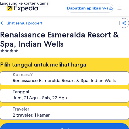
Langsung ke konten utama
Dapatkan aplikasinya
Lihat semua properti
Renaissance Esmeralda Resort &
Spa, Indian Wells
Properti
bintang
4.0
Pilih tanggal untuk melihat harga
Ke mana?
Tanggal
Traveler