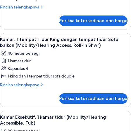
Shwr)
Tidur
Rincian
Rincian selengkapnya
King
lebih
lanjut
dengan
Periksa ketersediaan dan harga
untuk
tempat
Kamar,
tidur
1
Lihat
Seprai premium, bantalan ekstra lembu
5
Sofa,
Tempat
Kamar, 1 Tempat Tidur King dengan tempat tidur Sofa,
semua
Tidur
balkon
balkon (Mobility/Hearing Access, Roll-In Shwr)
King
foto
(Mobility/Hearing
40 meter persegi
dengan
untuk
Accessible,
tempat
1 kamar tidur
Kamar,
tidur
Tub)
Kapasitas 4
1
Sofa,
balkon
Tempat
1 king dan 1 tempat tidur sofa double
(Mobility/Hearing
Tidur
Rincian
Rincian selengkapnya
Accessible,
King
lebih
Tub)
lanjut
dengan
Periksa ketersediaan dan harga
untuk
tempat
Kamar,
tidur
1
Lihat
Seprai premium, bantalan ekstra lembu
4
Sofa,
Tempat
Kamar Eksekutif, 1 kamar tidur (Mobility/Hearing
semua
Tidur
balkon
Accessible, Tub)
King
foto
(Mobility/Hearing