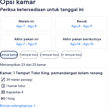
Opsi kamar
Periksa ketersediaan untuk tanggal ini
Periksa ketersediaan untuk malam ini Agu 7 - Agu 8
Periksa ketersediaan untuk be
Malam ini
Besok
Agu 7 - Agu 8
Agu 8 - Agu 9
Periksa ketersediaan untuk akhir pekan ini Agu 7 - Agu 9
Periksa ketersediaan untuk ak
Akhir pekan ini
Akhir pekan berikutnya
Agu 7 - Agu 9
Agu 14 - Agu 16
Filter
Semua kamar
1 tempat tidur
2 tempat tidur
3+ tempat tidur
tersedia
untuk
Menampilkan 23 dari 23 kamar
kamar
Lihat
Seprai premium, bantalan ekstra lembu
7
Kamar, 1 Tempat Tidur King, pemandangan kolam renang
semua
39 meter persegi
foto
1 kamar tidur
untuk
Kamar,
Kapasitas 4
1
1 king
Tempat
Rincian
Rincian selengkapnya