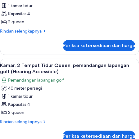
golf
dengan
1 kamar tidur
untuk
(Hearing
tempat
Kamar,
Kapasitas 4
Accessible)
tidur
2
Sofa,
2 queen
pemandangan
Tempat
Rincian
Rincian selengkapnya
lapangan
Tidur
lebih
golf
Queen,
lanjut
(Hearing
Periksa ketersediaan dan harga
untuk
balkon
Accessible)
Kamar,
(Hearing
2
Lihat
Seprai premium, bantalan ekstra lembu
Accessible)
5
Tempat
Kamar, 2 Tempat Tidur Queen, pemandangan lapangan
semua
Tidur
golf (Hearing Accessible)
Queen,
foto
Pemandangan lapangan golf
balkon
untuk
(Hearing
40 meter persegi
Kamar,
Accessible)
1 kamar tidur
2
Tempat
Kapasitas 4
Tidur
2 queen
Queen,
Rincian
Rincian selengkapnya
pemandangan
lebih
lapangan
lanjut
Periksa ketersediaan dan harga
untuk