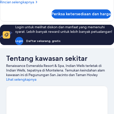
Tidur
Rincian
Rincian selengkapnya
King
lebih
lanjut
dengan
Periksa ketersediaan dan harga
untuk
tempat
Kamar,
tidur
1
Login untuk melihat diskon dan manfaat yang memenuhi
Sofa,
Tempat
syarat. Lebih banyak reward untuk lebih banyak petualangan!
Tidur
balkon
King
Login
Daftar sekarang, gratis
dengan
tempat
tidur
Tentang kawasan sekitar
Sofa,
balkon
Renaissance Esmeralda Resort & Spa, Indian Wells terletak di
Indian Wells, tepatnya di Montelena. Temukan keindahan alam
kawasan ini di Pegunungan San Jacinto dan Taman Hovley
Soccer, atau kunjungi sejumlah objek wisata terkenal seperti
Lihat selengkapnya
Palm Desert Aquatic Center dan Kebun Binatang dan Taman
Living Desert. Ingin menikmati suatu kegiatan atau permainan?
Coba periksa Taman Tenis Indian Wells atau Agua Caliente
Casino. Bawa stik golf Anda dan asah keahlian Anda dengan
lapangan dan latihan golf yang berada tak jauh, atau
bertualanglah dengan jalur hiking/sepeda dan sepeda gunung.
Kunjungi panduan perjalanan kami untuk Indian Wells