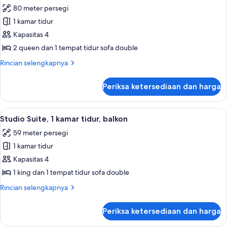
semua
kamar
80 meter persegi
tidur,
foto
pemandangan
1 kamar tidur
untuk
resor
Suite
Kapasitas 4
Eksekutif,
2 queen dan 1 tempat tidur sofa double
1
Rincian
Rincian selengkapnya
kamar
lebih
tidur
lanjut
Periksa ketersediaan dan harga
untuk
Suite
Eksekutif,
Lihat
Studio Suite, 1 kamar tidur, balkon | 
6
1
Studio Suite, 1 kamar tidur, balkon
semua
kamar
59 meter persegi
tidur
foto
1 kamar tidur
untuk
Studio
Kapasitas 4
Suite,
1 king dan 1 tempat tidur sofa double
1
Rincian
Rincian selengkapnya
kamar
lebih
tidur,
lanjut
Periksa ketersediaan dan harga
untuk
balkon
Studio