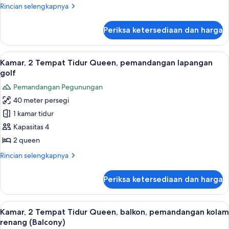
King
Rincian
Rincian selengkapnya
dengan
lebih
tempat
lanjut
Periksa ketersediaan dan harga
untuk
tidur
Kamar,
Sofa,
1
Lihat
Seprai premium, bantalan ekstra lembu
pemandangan
6
Tempat
Kamar, 2 Tempat Tidur Queen, pemandangan lapangan
semua
Tidur
lapangan
golf
King
foto
golf
Pemandangan Pegunungan
dengan
untuk
tempat
40 meter persegi
Kamar,
tidur
1 kamar tidur
2
Sofa,
pemandangan
Tempat
Kapasitas 4
lapangan
Tidur
2 queen
golf
Queen,
Rincian
Rincian selengkapnya
pemandangan
lebih
lapangan
lanjut
Periksa ketersediaan dan harga
untuk
golf
Kamar,
2
Lihat
Seprai premium, bantalan ekstra lembu
5
Tempat
Kamar, 2 Tempat Tidur Queen, balkon, pemandangan kolam
semua
Tidur
renang (Balcony)
Queen,