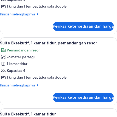
1
Tempat
1 king dan 1 tempat tidur sofa double
Tidur
Rincian
Rincian selengkapnya
King
lebih
lanjut
dengan
Periksa ketersediaan dan harga
untuk
tempat
Kamar,
tidur
1
Lihat
Suite Eksekutif, 1 kamar tidur, peman
5
Sofa,
Tempat
Suite Eksekutif, 1 kamar tidur, pemandangan resor
semua
Tidur
pemandangan
Pemandangan resor
King
foto
kolam
dengan
76 meter persegi
untuk
renang
tempat
Suite
1 kamar tidur
tidur
(Balcony)
Eksekutif,
Sofa,
Kapasitas 4
pemandangan
1
1 king dan 1 tempat tidur sofa double
kolam
kamar
renang
Rincian
Rincian selengkapnya
tidur,
(Balcony)
lebih
pemandangan
lanjut
Periksa ketersediaan dan harga
untuk
resor
Suite
Eksekutif,
Lihat
Seprai premium, bantalan ekstra lembu
4
1
Suite Eksekutif, 1 kamar tidur