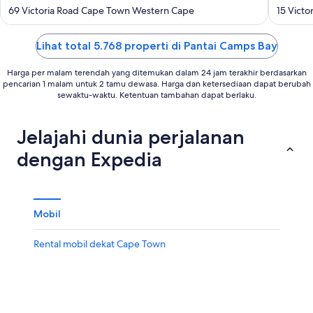
out
out
69 Victoria Road Cape Town Western Cape
of
of
5
5
Lihat total 5.768 properti di Pantai Camps Bay
Harga per malam terendah yang ditemukan dalam 24 jam terakhir berdasarkan
pencarian 1 malam untuk 2 tamu dewasa. Harga dan ketersediaan dapat berubah
sewaktu-waktu. Ketentuan tambahan dapat berlaku.
Jelajahi dunia perjalanan
dengan Expedia
Mobil
Rental mobil dekat Cape Town