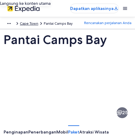
Langsung ke konten utama
Dapatkan aplikasinya
Rencanakan perjalanan Anda
Cape Town
Pantai Camps Bay
Pantai Camps Bay
Foto
dari
Pantai
25
Camps
Bay
Penginapan
Penerbangan
Mobil
Paket
Atraksi Wisata