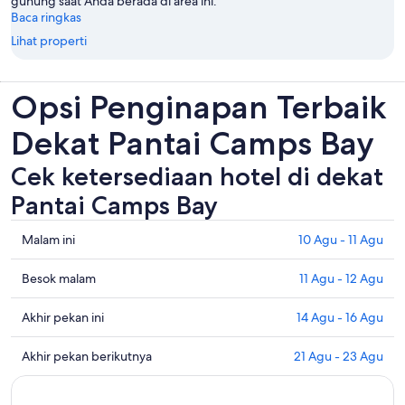
gunung saat Anda berada di area ini.
Baca ringkas
Lihat properti
Opsi Penginapan Terbaik
Dekat Pantai Camps Bay
Cek ketersediaan hotel di dekat
Pantai Camps Bay
Periksa
Malam ini
10 Agu - 11 Agu
semua
harga
Periksa
Besok malam
11 Agu - 12 Agu
di
harga
dekat
dekat
Periksa
Akhir pekan ini
14 Agu - 16 Agu
Pantai
dengan
semua
Camps
Pantai
harga
Periksa
Akhir pekan berikutnya
21 Agu - 23 Agu
Bay
Camps
di
semua
untuk
Bay
dekat
harga