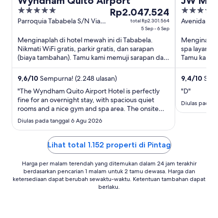
Wyndham Quito Airport
JW Marr
5
Harga
4.5
Rp2.047.524
out
Rp2.047.524
out
Parroquia Tababela S/N Via
Avenida Ore
total Rp2.301.564
Yaruqui Tababela Pichincha
5 Sep - 6 Sep
Avenida Am
of
per
of
Pichincha
Menginaplah di hotel mewah ini di Tababela.
Menginaplah
5
malam
5
Nikmati WiFi gratis, parkir gratis, dan sarapan
spa layanan 
dari
(biaya tambahan). Tamu kami memuji sarapan dan
Tamu kami m
5
restoran di ulasan ...
wisata popul
Sep
9,6
/
10
Sempurna! (2.248 ulasan)
9,4
/
10
Semp
hingga
"The Wyndham Quito Airport Hotel is perfectly
"D"
6
fine for an overnight stay, with spacious quiet
Sep
Diulas pada t
rooms and a nice gym and spa area. The onsite
restaurant is good and serves nice breakfast."
Diulas pada tanggal 6 Agu 2026
Lihat total 1.152 properti di Pintag
Harga per malam terendah yang ditemukan dalam 24 jam terakhir
berdasarkan pencarian 1 malam untuk 2 tamu dewasa. Harga dan
ketersediaan dapat berubah sewaktu-waktu. Ketentuan tambahan dapat
berlaku.