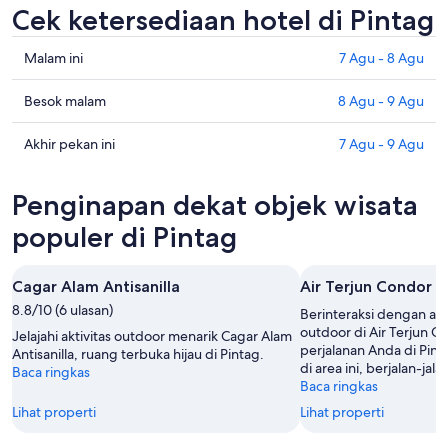
Cek ketersediaan hotel di Pintag
Cek
Malam ini
7 Agu - 8 Agu
harga
di
Cek
Besok malam
8 Agu - 9 Agu
Pintag
harga
untuk
di
Cek
Akhir pekan ini
7 Agu - 9 Agu
malam
Pintag
harga
ini,
untuk
di
Penginapan dekat objek wisata
7
besok
Pintag
Agu
malam,
untuk
populer di Pintag
-
8
akhir
8
Agu
pekan
Cagar Alam Antisanilla
Air Terjun Condor 
Agu
-
ini,
8.8/10 (6 ulasan)
9
7
Berinteraksi dengan alam
Agu
Agu
outdoor di Air Terjun 
Jelajahi aktivitas outdoor menarik Cagar Alam
perjalanan Anda di Pin
-
Antisanilla, ruang terbuka hijau di Pintag.
di area ini, berjalan-jal
Baca ringkas
9
Baca ringkas
Agu
Lihat properti
Lihat properti