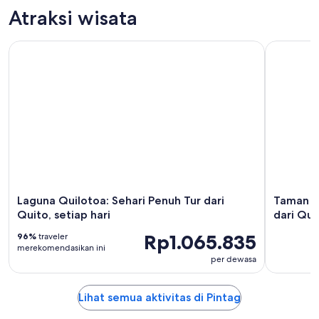
Atraksi wisata
Laguna Quilotoa: Sehari Penuh Tur dari Quito, setiap hari
Taman Nasi
Laguna Quilotoa: Sehari Penuh Tur dari
Taman Na
Quito, setiap hari
dari Qui
Rp1.065.835
96%
traveler
merekomendasikan ini
per dewasa
Lihat semua aktivitas di Pintag