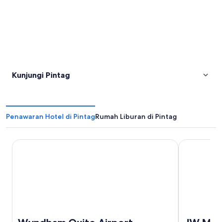
Kunjungi Pintag
Penawaran Hotel di Pintag
Rumah Liburan di Pintag
Wyndham Quito Airport
JW Marriott