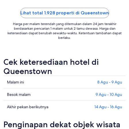
Lihat total 1.928 properti di Queenstown
Harga per malam terendah yang ditemukan dalam 24 jam terakhir
berdasarkan pencarian 1 malam untuk 2 tamu dewasa. Harga dan
ketersediaan dapat berubah sewaktu-waktu. Ketentuan tambahan dapat
berlaku.
Cek ketersediaan hotel di
Queenstown
Cek
Malam ini
8 Agu - 9 Agu
harga
di
Cek
Besok malam
9 Agu - 10 Agu
Queenstown
harga
untuk
di
Cek
Akhir pekan berikutnya
14 Agu - 16 Agu
malam
Queenstown
harga
ini,
untuk
di
Penginapan dekat objek wisata
8
besok
Queenstown