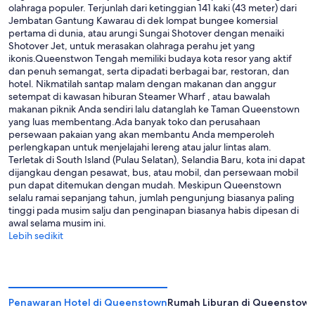
olahraga populer. Terjunlah dari ketinggian 141 kaki (43 meter) dari
Jembatan Gantung Kawarau di dek lompat bungee komersial
pertama di dunia, atau arungi Sungai Shotover dengan menaiki
Shotover Jet, untuk merasakan olahraga perahu jet yang
ikonis.Queenstwon Tengah memiliki budaya kota resor yang aktif
dan penuh semangat, serta dipadati berbagai bar, restoran, dan
hotel. Nikmatilah santap malam dengan makanan dan anggur
setempat di kawasan hiburan Steamer Wharf , atau bawalah
makanan piknik Anda sendiri lalu datanglah ke Taman Queenstown
yang luas membentang.Ada banyak toko dan perusahaan
persewaan pakaian yang akan membantu Anda memperoleh
perlengkapan untuk menjelajahi lereng atau jalur lintas alam.
Terletak di South Island (Pulau Selatan), Selandia Baru, kota ini dapat
dijangkau dengan pesawat, bus, atau mobil, dan persewaan mobil
pun dapat ditemukan dengan mudah. Meskipun Queenstown
selalu ramai sepanjang tahun, jumlah pengunjung biasanya paling
tinggi pada musim salju dan penginapan biasanya habis dipesan di
awal selama musim ini.
Lebih sedikit
Penawaran Hotel di Queenstown
Rumah Liburan di Queenstow