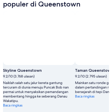
Agu
malam,
untuk
populer di Queenstown
-
9
akhir
9
Agu
pekan
Agu
-
berikutnya,
10
14
Agu
Agu
-
16
Agu
Skyline Queenstown
Taman Queenstow
9.2/10 (3.768 ulasan)
9.2/10 (2.795 ulasan)
Naiklah salah satu jalur kereta gantung
Mainkan satu ronde golf
tercuram di dunia menuju Puncak Bob nan
dalam pertandingan ru
permai untuk menyaksikan pemandangan
bersejarah di tepi Dana
membentang hingga ke seberang Danau
Baca ringkas
Wakatipu.
Baca ringkas