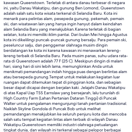
kawasan Queenstown. Terletak di antara danau terbesar di negara
ini, yaitu Danau Wakatipu, dan gunung Ben Lomond, Queenstown
adalah salah satu kota wisata terkenal di Selandia Baru. Kota ini
menarik para pelintas alam, pesepeda gunung, pekemah, pemain
ski, dan wisatawan lain yang hanya ingin hanyut dalam keindahan
alam Selandia Baru yang menakjubkan.Karena terletak di bagian
selatan, kota ini memiliki iklim pantai. Dari bulan Mei hingga Agustus
kota ini dikelilingi puncak-puncak gunung bersalju. Para pemain ski,
peseluncur salju, dan penggemar olahraga musim dingin
berdatangan ke kota ini karena kawasan ini menawarkan lereng-
lereng terbaik di Selandia Baru. Pada musim panas, suhu udara rata-
rata di Queenstown adalah 77 F (25 C). Meskipun dingin di malam
hari, siang hari di sini lebih lama, memungkinkan Anda untuk
menikmati pemandangan indah hingga puas dengan berlintas alam
atau bersepeda gunung.Tempat untuk melakukan kegiatan luar
ruangan dapat ditemukan tepat di pinggiran kota, dan sebagian
besar dapat dicapai dengan berjalan kaki. Jelajahi Danau Wakatipu
di atas Kapal Uap TSS Earnslaw yang bersejarah, lalu turunlah di
High Country Farm (Lahan Pertanian Dataran Tinggi) di Puncak
Walter untuk pengalaman mengunjungi tanah pertanian tradisional.
Naiklah Skyline Gondola di Puncak Bob untuk melihat
pemandangan menakjubkan ke seluruh penjuru kota dan mencoba
salah satu tempat kegiatan lintas alam terbaik di wilayah Danau
Wakatipu.Queenstown memiliki industri olahraga petualangan
tingkat dunia, dan wilayah ini terkenal sebagai pelopor berbagai