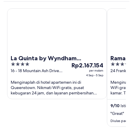
La Quinta by Wyndham Remarkables Park Queenstown
Ramada by 
La Quinta by Wyndham
Ramada
4
Harga
4
Remarkables Park Queenstown
Rp2.167.154
Queens
out
Rp2.167.154
out
16 - 18 Mountain Ash Drive
24 Frankton
per malam
Queenstown
4 Sep - 5 Sep
Queenstow
of
per
of
Menginaplah di hotel apartemen ini di
Menginaplah
5
malam
5
Queenstown. Nikmati WiFi gratis, pusat
WiFi gratis,
dari
kebugaran 24 jam, dan layanan pembersihan
kamar. Tamu
4
harian. Tamu kami memuji staf dan kebersihan ...
ulasan kami. 
Sep
9
/
10
Istimew
hingga
"Great"
5
Sep
Diulas pada t