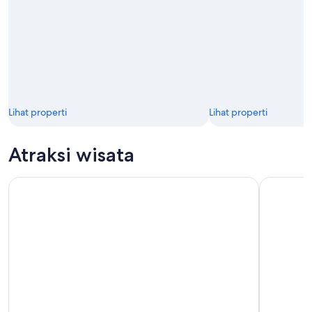
Lihat properti
Lihat properti
Atraksi wisata
Pesiar TSS Earnslaw dengan Makan Malam BBQ Gourmet Wa
Pelayaran 