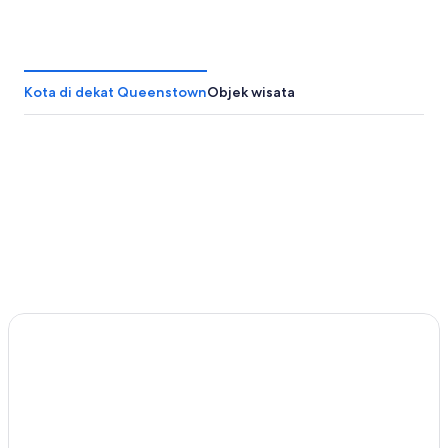
Rotorua
Christch
Kota di dekat Queenstown
Objek wisata