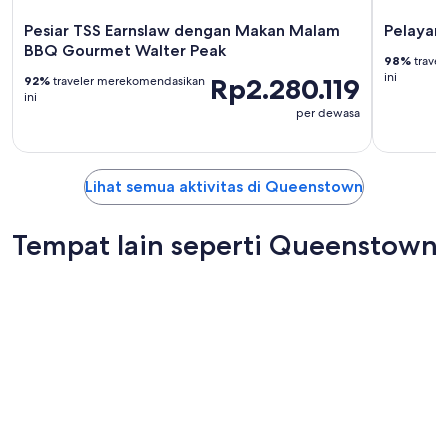
Pesiar TSS Earnslaw dengan Makan Malam
Pelayara
BBQ Gourmet Walter Peak
98%
trave
ini
Rp2.280.119
92%
traveler merekomendasikan
ini
per dewasa
Lihat semua aktivitas di Queenstown
Tempat lain seperti Queenstown
Rotorua
Christch