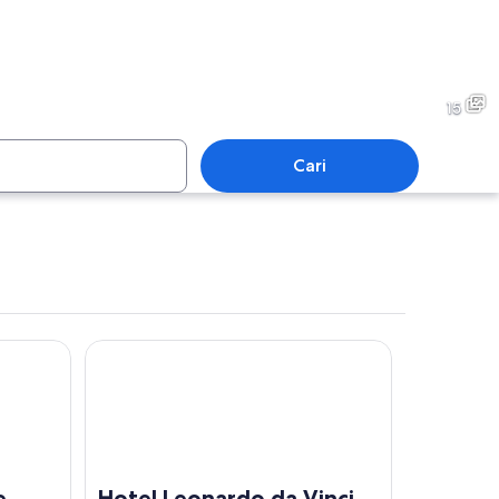
Salò
15
Cari
Salò
Hotel Leonardo da Vinci
e
Hotel Leonardo da Vinci