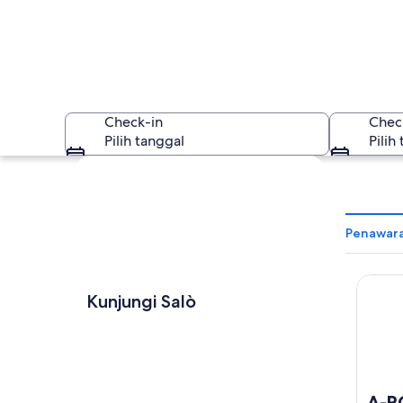
Check-in
Chec
Pilih tanggal
Pilih
Jelajahi peta
Penawara
A-ROS
Salò
Kunjungi Salò
A-R