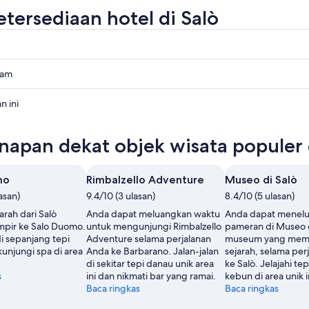
etersediaan hotel di Salò
lam
n ini
napan dekat objek wisata populer 
mo
Rimbalzello Adventure
Museo di Salò
asan)
9.4/10 (3 ulasan)
8.4/10 (5 ulasan)
jarah dari Salò
Anda dapat meluangkan waktu
Anda dapat menelu
pir ke Salo Duomo.
untuk mengunjungi Rimbalzello
pameran di Museo d
di sepanjang tepi
Adventure selama perjalanan
museum yang memili
unjungi spa di area
Anda ke Barbarano. Jalan-jalan
sejarah, selama per
di sekitar tepi danau unik area
ke Salò. Jelajahi te
s
ini dan nikmati bar yang ramai.
kebun di area unik i
Baca ringkas
Baca ringkas