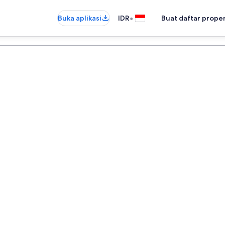
•
Buka aplikasi
IDR
Buat daftar prope