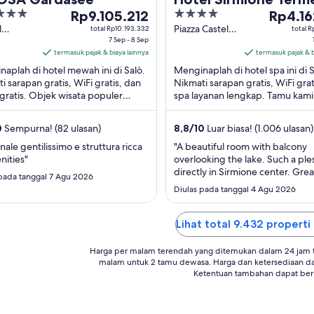
Harga
4
Harga
Rp9.105.212
Rp4.16
Rp9.105.212
out
Rp4.162.
l
Piazza Castello
total Rp10.193.332
total 
ama 47
7 Sep - 8 Sep
19 Sirmione BS
per
of
per
S
termasuk pajak & biaya lainnya
termasuk pajak & b
malam
5
malam
aplah di hotel mewah ini di Salò.
Menginaplah di hotel spa ini di 
dari
dari
i sarapan gratis, WiFi gratis, dan
Nikmati sarapan gratis, WiFi grat
7
1
 gratis. Objek wisata populer
spa layanan lengkap. Tamu kam
Sep
Sep
i Pantai Mokai dan Museo di Salò
staf dan kondisi keseluruhan di u
hingga
hingga
 ...
0
Sempurna! (82 ulasan)
8,8
/
10
Luar biasa! (1.006 ulasan)
8
2
Sep
Sep
nale gentilissimo e struttura ricca
"A beautiful room with balcony
nities"
overlooking the lake. Such a ple
directly in Sirmione center. Grea
 pada tanggal 7 Agu 2026
as we only had few hrs to see
Diulas pada tanggal 4 Agu 2026
everything"
Lihat total 9.432 properti 
Harga per malam terendah yang ditemukan dalam 24 jam te
malam untuk 2 tamu dewasa. Harga dan ketersediaan d
Ketentuan tambahan dapat ber