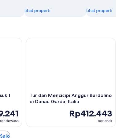
Lihat properti
Lihat properti
1 Hari
Tur dan Mencicipi Anggur Bardolino di Danau Garda
suk 1
Tur dan Mencicipi Anggur Bardolino
di Danau Garda, Italia
9.241
Rp412.443
per dewasa
per anak
 Salò