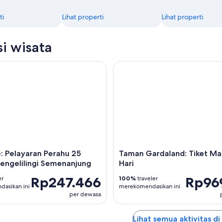
ti
Lihat properti
Lihat properti
si wisata
 Pelayaran Perahu 25 Menit Mengelilingi Semenanjung
Taman Gardaland: Tiket Masuk 
: Pelayaran Perahu 25
Taman Gardaland: Tiket Ma
engelilingi Semenanjung
Hari
Rp247.466
Rp96
er
100%
traveler
asikan ini
merekomendasikan ini
per dewasa
Lihat semua aktivitas di