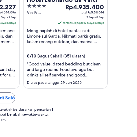
4
Harga
2.227
Rp4.935.400
227
out
Rp4.935.400
Via IV
Rp4.694.096
total Rp5.511.544
1 Sep - 2 Sep
Novembre, 3
7 Sep - 8 Sep
of
per
iaya lainnya
Limone sul
termasuk pajak & biaya lainnya
5
malam
Garda BS
Sirmione.
Menginaplah di hotel pantai ini di
dari
is, dan
Limone sul Garda. Nikmati parkir gratis,
7
i memuji
kolam renang outdoor, dan marina.
Sep
lasan ...
Objek wisata populer seperti Pelabuhan
hingga
Limone Sul ...
8
/
10
Bagus Sekali! (351 ulasan)
8
Sep
"Good value, dated bedding but clean
sant stay
and large rooms. Food average but
t for us
drinks all self service and good
selection. Shuttle bus very good, if too
Diulas pada tanggal 29 Jun 2026
busy to fit everyone on they came
straight back for us"
di Salò
rakhir berdasarkan pencarian 1
apat berubah sewaktu-waktu.
laku.