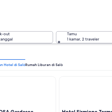
Salò
k-out
Tamu
 tanggal
1 kamar, 2 traveler
Salò
n Hotel di Salò
Rumah Liburan di Salò
A Gardasee
Hotel Sirmione Terme
OSA Gardasee
Hotel Sirmione Term