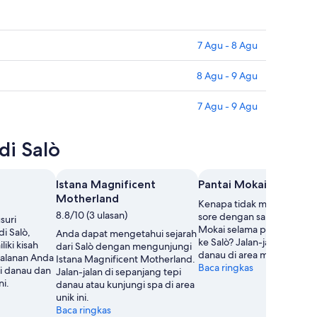
7 Agu - 8 Agu
8 Agu - 9 Agu
7 Agu - 9 Agu
di Salò
Istana Magnificent
Pantai Mokai
Motherland
Kenapa tidak menghabisk
8.8/10 (3 ulasan)
sore dengan santai di Panta
suri
Mokai selama perjalanan A
i Salò,
Anda dapat mengetahui sejarah
ke Salò? Jalan-jalan di tepi
ki kisah
dari Salò dengan mengunjungi
danau di area menenangkan
jalanan Anda
Istana Magnificent Motherland.
Baca ringkas
pi danau dan
Jalan-jalan di sepanjang tepi
ni.
danau atau kunjungi spa di area
unik ini.
Baca ringkas