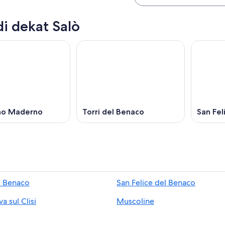
di dekat Salò
no Maderno
Torri del Benaco
San Fel
l Benaco
San Felice del Benaco
a sul Clisi
Muscoline