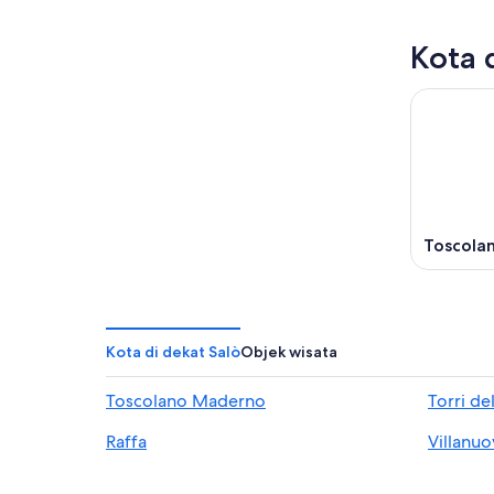
Kota 
Toscola
Kota di dekat Salò
Objek wisata
Toscolano Maderno
Torri de
Raffa
Villanuov