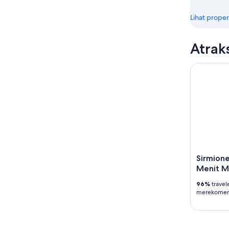
Lihat proper
Atrak
Sirmione:
Sirmione
Menit M
96%
travel
merekomend