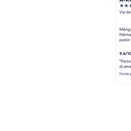
5
out
Via de
Panor
of
Salò B
5
Mengin
Nikmat
parkir
sepert
berada
9,6
/
1
"Perso
di ame
Diulas