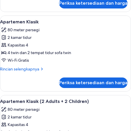
Periksa ketersediaan dan harga
untuk
Child)
Apartemen
Klasik
Lihat
Teras/patio
8
(2
Apartemen Klasik
semua
Adults
80 meter persegi
+
foto
1
2 kamar tidur
untuk
Child)
Apartemen
Kapasitas 4
Klasik
4 twin dan 2 tempat tidur sofa twin
Wi-Fi Gratis
Rincian
Rincian selengkapnya
lebih
lanjut
Periksa ketersediaan dan harga
untuk
Apartemen
Klasik
Lihat
Teras/patio
8
Apartemen Klasik (2 Adults + 2 Children)
semua
80 meter persegi
foto
2 kamar tidur
untuk
Apartemen
Kapasitas 4