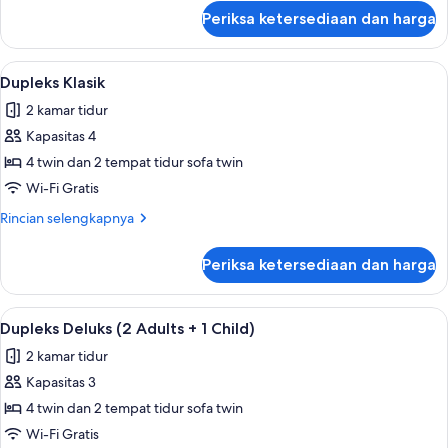
+
lanjut
Periksa ketersediaan dan harga
untuk
2
Dupleks
Children)
Klasik
Lihat
Teras/patio
8
(4
Dupleks Klasik
semua
Adultos
2 kamar tidur
+
foto
2
Kapasitas 4
untuk
Children)
Dupleks
4 twin dan 2 tempat tidur sofa twin
Klasik
Wi-Fi Gratis
Rincian
Rincian selengkapnya
lebih
lanjut
Periksa ketersediaan dan harga
untuk
Dupleks
Klasik
Lihat
Teras/patio
9
Dupleks Deluks (2 Adults + 1 Child)
semua
2 kamar tidur
foto
Kapasitas 3
untuk
Dupleks
4 twin dan 2 tempat tidur sofa twin
Deluks
Wi-Fi Gratis