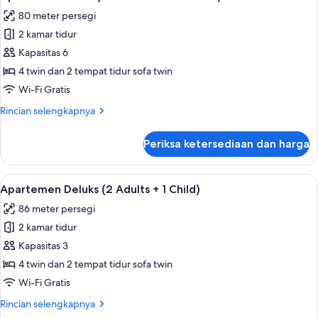
semua
Adults
80 meter persegi
+
foto
3
2 kamar tidur
untuk
children)
Apartemen
Kapasitas 6
Klasik
4 twin dan 2 tempat tidur sofa twin
(4
Wi-Fi Gratis
Adultos
Rincian
Rincian selengkapnya
+
lebih
2
lanjut
Periksa ketersediaan dan harga
untuk
children)
Apartemen
Klasik
Lihat
Kolam renang pribadi
9
(4
Apartemen Deluks (2 Adults + 1 Child)
semua
Adultos
86 meter persegi
+
foto
2
2 kamar tidur
untuk
children)
Apartemen
Kapasitas 3
Deluks
4 twin dan 2 tempat tidur sofa twin
(2
Wi-Fi Gratis
Adults
Rincian
Rincian selengkapnya
+
lebih