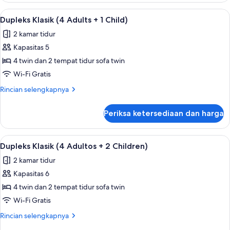
Child)
Klasik
Lihat
Teras/patio
9
(3
Dupleks Klasik (4 Adults + 1 Child)
semua
Adults
2 kamar tidur
+
foto
1
Kapasitas 5
untuk
Child)
Dupleks
4 twin dan 2 tempat tidur sofa twin
Klasik
Wi-Fi Gratis
(4
Rincian
Rincian selengkapnya
Adults
lebih
+
lanjut
Periksa ketersediaan dan harga
untuk
1
Dupleks
Child)
Klasik
Lihat
Teras/patio
9
(4
Dupleks Klasik (4 Adultos + 2 Children)
semua
Adults
2 kamar tidur
+
foto
1
Kapasitas 6
untuk
Child)
Dupleks
4 twin dan 2 tempat tidur sofa twin
Klasik
Wi-Fi Gratis
(4
Rincian
Rincian selengkapnya
Adultos
lebih