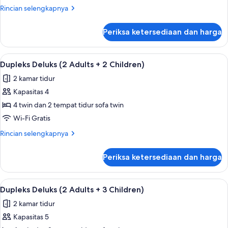
(2
Rincian
Rincian selengkapnya
Adults
lebih
+
lanjut
Periksa ketersediaan dan harga
untuk
1
Dupleks
Child)
Deluks
Lihat
Teras/patio
9
(2
Dupleks Deluks (2 Adults + 2 Children)
semua
Adults
2 kamar tidur
+
foto
1
Kapasitas 4
untuk
Child)
Dupleks
4 twin dan 2 tempat tidur sofa twin
Deluks
Wi-Fi Gratis
(2
Rincian
Rincian selengkapnya
Adults
lebih
+
lanjut
Periksa ketersediaan dan harga
untuk
2
Dupleks
Children)
Deluks
Lihat
Teras/patio
9
(2
Dupleks Deluks (2 Adults + 3 Children)
semua
Adults
2 kamar tidur
+
foto
2
Kapasitas 5
untuk
Children)