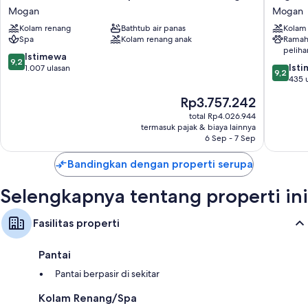
Blu
Park
Mogan
Mogan
Resort
By
Kolam renang
Bathtub air panas
Kolam
&
Servatur
Spa
Kolam renang anak
Ramah
Spa,
VV
peliha
Gran
Mogan
9.2
Istimewa
9,2
9.2
Canaria
Ist
dari
1.007 ulasan
9,2
dari
Mogan
435 
10,
10,
Mogan
Istimewa,
Harga
Rp3.757.242
Istimew
1.007
sekarang
435
total Rp4.026.944
ulasan
Rp3.757.242
termasuk pajak & biaya lainnya
ulasan
6 Sep - 7 Sep
Bandingkan dengan properti serupa
Selengkapnya tentang properti ini
Fasilitas properti
Pantai
Pantai berpasir di sekitar
Kolam Renang/Spa