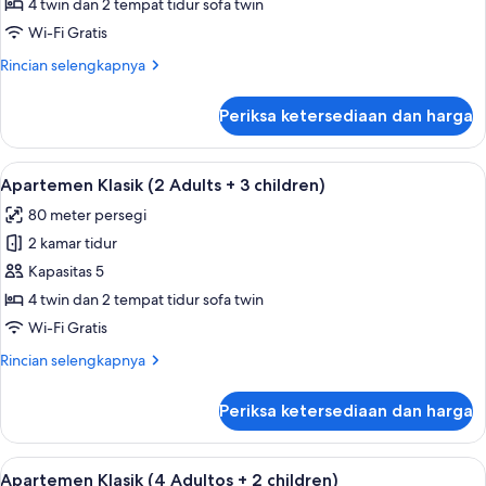
Klasik
4 twin dan 2 tempat tidur sofa twin
(2
Wi-Fi Gratis
Adults
Rincian
Rincian selengkapnya
+
lebih
2
lanjut
Periksa ketersediaan dan harga
untuk
Children)
Apartemen
Klasik
Lihat
Teras/patio
8
(2
Apartemen Klasik (2 Adults + 3 children)
semua
Adults
80 meter persegi
+
foto
2
2 kamar tidur
untuk
Children)
Apartemen
Kapasitas 5
Klasik
4 twin dan 2 tempat tidur sofa twin
(2
Wi-Fi Gratis
Adults
Rincian
Rincian selengkapnya
+
lebih
3
lanjut
Periksa ketersediaan dan harga
untuk
children)
Apartemen
Klasik
Lihat
Teras/patio
8
(2
Apartemen Klasik (4 Adultos + 2 children)