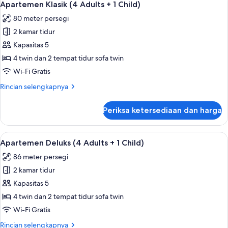
8
(3
Apartemen Klasik (4 Adults + 1 Child)
semua
Adults
80 meter persegi
+
foto
1
2 kamar tidur
untuk
Child)
Apartemen
Kapasitas 5
Klasik
4 twin dan 2 tempat tidur sofa twin
(4
Wi-Fi Gratis
Adults
Rincian
Rincian selengkapnya
+
lebih
1
lanjut
Periksa ketersediaan dan harga
untuk
Child)
Apartemen
Klasik
Lihat
Kolam renang pribadi
9
(4
Apartemen Deluks (4 Adults + 1 Child)
semua
Adults
86 meter persegi
+
foto
1
2 kamar tidur
untuk
Child)
Apartemen
Kapasitas 5
Deluks
4 twin dan 2 tempat tidur sofa twin
(4
Wi-Fi Gratis
Adults
Rincian
Rincian selengkapnya