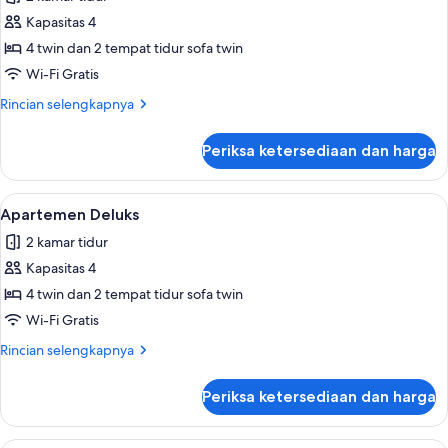
+
foto
1
Kapasitas 4
untuk
Child)
Dupleks
4 twin dan 2 tempat tidur sofa twin
Deluks
Wi-Fi Gratis
Rincian
Rincian selengkapnya
lebih
lanjut
Periksa ketersediaan dan harga
untuk
Dupleks
Deluks
Lihat
Kolam renang pribadi
9
Apartemen Deluks
semua
2 kamar tidur
foto
Kapasitas 4
untuk
Apartemen
4 twin dan 2 tempat tidur sofa twin
Deluks
Wi-Fi Gratis
Rincian
Rincian selengkapnya
lebih
lanjut
Periksa ketersediaan dan harga
untuk
Apartemen
Deluks