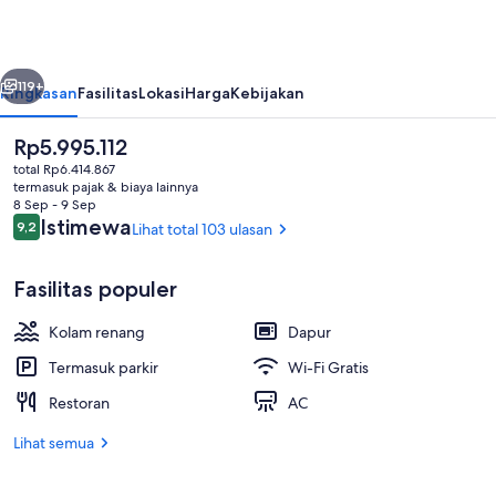
Agueda
&
belumnya
Berikutnya
Perchel
119+
Ringkasan
Fasilitas
Lokasi
Harga
Kebijakan
Beach
Harga
Rp5.995.112
Club
saat
total Rp6.414.867
ini
termasuk pajak & biaya lainnya
Rp5.995.112
8 Sep - 9 Sep
Ulasan
Istimewa
9,2
Lihat total 103 ulasan
9,2 dari 10
Fasilitas populer
2 kolam renang outdoor, dengan pay
Kolam renang
Dapur
Termasuk parkir
Wi-Fi Gratis
Restoran
AC
Lihat semua