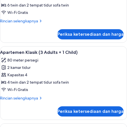
laut
6 twin dan 2 tempat tidur sofa twin
(4
Wi-Fi Gratis
Adultos
Rincian
Rincian selengkapnya
+
lebih
2
lanjut
Periksa ketersediaan dan harga
children)
untuk
Rumah,
tepi
Lihat
Teras/patio
8
laut
Apartemen Klasik (3 Adults + 1 Child)
semua
(4
80 meter persegi
Adultos
foto
+
2 kamar tidur
untuk
2
Apartemen
Kapasitas 4
children)
Klasik
4 twin dan 2 tempat tidur sofa twin
(3
Wi-Fi Gratis
Adults
Rincian
Rincian selengkapnya
+
lebih
1
lanjut
Periksa ketersediaan dan harga
untuk
Child)
Apartemen
Klasik
Lihat
Teras/patio