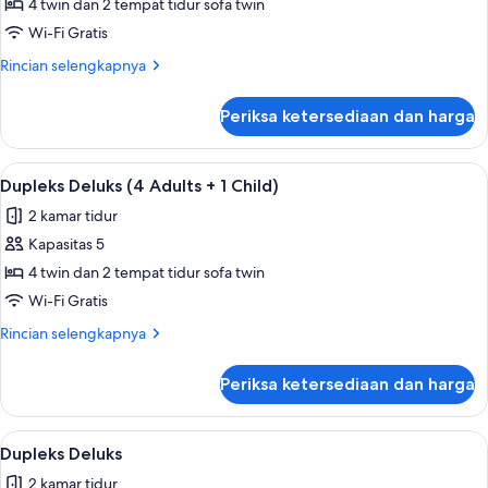
Dupleks
4 twin dan 2 tempat tidur sofa twin
Deluks
Wi-Fi Gratis
(2
Rincian
Rincian selengkapnya
Adults
lebih
+
lanjut
Periksa ketersediaan dan harga
untuk
3
Dupleks
Children)
Deluks
Lihat
Teras/patio
9
(2
Dupleks Deluks (4 Adults + 1 Child)
semua
Adults
2 kamar tidur
+
foto
3
Kapasitas 5
untuk
Children)
Dupleks
4 twin dan 2 tempat tidur sofa twin
Deluks
Wi-Fi Gratis
(4
Rincian
Rincian selengkapnya
Adults
lebih
+
lanjut
Periksa ketersediaan dan harga
untuk
1
Dupleks
Child)
Deluks
Lihat
Teras/patio
9
(4
Dupleks Deluks
semua
Adults
2 kamar tidur