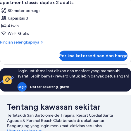
8
apartment classic duplex 2 adults
semua
80 meter persegi
foto
Kapasitas 3
untuk
apartment
4 twin
classic
Wi-Fi Gratis
duplex
Rincian
Rincian selengkapnya
2
lebih
adults
lanjut
Periksa ketersediaan dan harga
untuk
apartment
classic
Login untuk melihat diskon dan manfaat yang memenuhi
duplex
syarat. Lebih banyak reward untuk lebih banyak petualangan!
2
adults
Login
Daftar sekarang, gratis
Tentang kawasan sekitar
Terletak di San Bartolomé de Tirajana, Resort Cordial Santa
Agueda & Perchel Beach Club berada di dekat pantai.
Pengunjung yang ingin menikmati aktivitas seru bisa