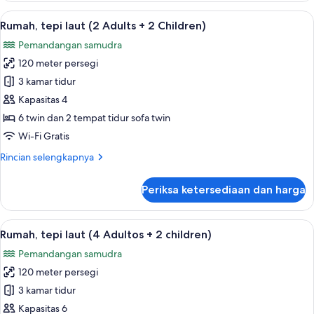
tepi
Lihat
Kolam renang pribadi
13
laut
Rumah, tepi laut (2 Adults + 2 Children)
semua
Pemandangan samudra
foto
120 meter persegi
untuk
Rumah,
3 kamar tidur
tepi
Kapasitas 4
laut
6 twin dan 2 tempat tidur sofa twin
(2
Wi-Fi Gratis
Adults
Rincian
Rincian selengkapnya
+
lebih
2
lanjut
Periksa ketersediaan dan harga
Children)
untuk
Rumah,
tepi
Lihat
Kolam renang pribadi
13
laut
Rumah, tepi laut (4 Adultos + 2 children)
semua
(2
Pemandangan samudra
Adults
foto
+
120 meter persegi
untuk
2
Rumah,
3 kamar tidur
Children)
tepi
Kapasitas 6