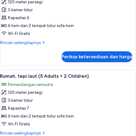
+
120 meter persegi
untuk
1
Rumah,
3 kamar tidur
Child)
tepi
Kapasitas 6
laut
6 twin dan 2 tempat tidur sofa twin
(5
Wi-Fi Gratis
Adults
Rincian
Rincian selengkapnya
+
lebih
1
lanjut
Periksa ketersediaan dan harga
Child)
untuk
Rumah,
tepi
Lihat
Kolam renang pribadi
13
laut
Rumah, tepi laut (5 Adults + 2 Children)
semua
(5
Pemandangan samudra
Adults
foto
+
120 meter persegi
untuk
1
Rumah,
3 kamar tidur
Child)
tepi
Kapasitas 7
laut
6 twin dan 2 tempat tidur sofa twin
(5
Wi-Fi Gratis
Adults
Rincian
Rincian selengkapnya
+