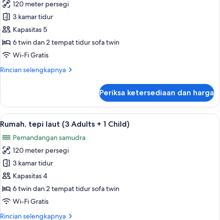
+
120 meter persegi
untuk
1
Rumah,
3 kamar tidur
Child)
tepi
Kapasitas 5
laut
6 twin dan 2 tempat tidur sofa twin
(2
Wi-Fi Gratis
Adults
Rincian
Rincian selengkapnya
+
lebih
3
lanjut
Periksa ketersediaan dan harga
children)
untuk
Rumah,
tepi
Lihat
Kolam renang pribadi
13
laut
Rumah, tepi laut (3 Adults + 1 Child)
semua
(2
Pemandangan samudra
Adults
foto
+
120 meter persegi
untuk
3
Rumah,
3 kamar tidur
children)
tepi
Kapasitas 4
laut
6 twin dan 2 tempat tidur sofa twin
(3
Wi-Fi Gratis
Adults
Rincian
Rincian selengkapnya