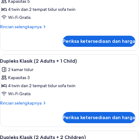
+
Kapasitas 5
untuk
1
Dupleks
4 twin dan 2 tempat tidur sofa twin
Child)
Klasik
Wi-Fi Gratis
(2
Rincian
Rincian selengkapnya
Adults
lebih
+
lanjut
Periksa ketersediaan dan harga
untuk
3
Dupleks
Children)
Klasik
Lihat
Teras/patio
9
(2
Dupleks Klasik (2 Adults + 1 Child)
semua
Adults
2 kamar tidur
+
foto
3
Kapasitas 3
untuk
Children)
Dupleks
4 twin dan 2 tempat tidur sofa twin
Klasik
Wi-Fi Gratis
(2
Rincian
Rincian selengkapnya
Adults
lebih
+
lanjut
Periksa ketersediaan dan harga
untuk
1
Dupleks
Child)
Klasik
Lihat
Teras/patio
9
(2
Dupleks Klasik (2 Adults + 2 Children)