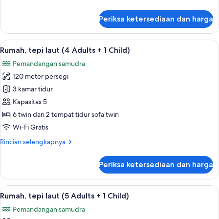
+
lebih
1
lanjut
Periksa ketersediaan dan harga
Child)
untuk
Rumah,
tepi
Lihat
Kolam renang pribadi
13
laut
Rumah, tepi laut (4 Adults + 1 Child)
semua
(3
Pemandangan samudra
Adults
foto
+
120 meter persegi
untuk
1
Rumah,
3 kamar tidur
Child)
tepi
Kapasitas 5
laut
6 twin dan 2 tempat tidur sofa twin
(4
Wi-Fi Gratis
Adults
Rincian
Rincian selengkapnya
+
lebih
1
lanjut
Periksa ketersediaan dan harga
Child)
untuk
Rumah,
tepi
Lihat
Kolam renang pribadi
13
laut
Rumah, tepi laut (5 Adults + 1 Child)
semua
(4
Pemandangan samudra
Adults
foto