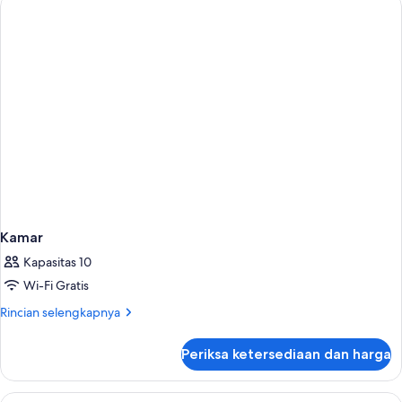
Kamar
Kapasitas 10
Wi-Fi Gratis
Rincian
Rincian selengkapnya
lebih
lanjut
Periksa ketersediaan dan harga
untuk
Kamar