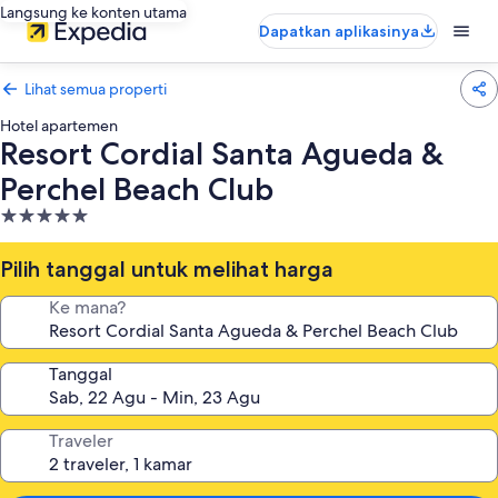
Langsung ke konten utama
Dapatkan aplikasinya
Lihat semua properti
Hotel apartemen
Resort Cordial Santa Agueda &
Perchel Beach Club
Properti
bintang
5.0
Pilih tanggal untuk melihat harga
Ke mana?
Tanggal
Traveler