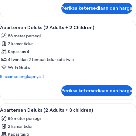
1
lanjut
Periksa ketersediaan dan harga
untuk
Child)
Apartemen
Deluks
Lihat
Kolam renang pribadi
9
(2
Apartemen Deluks (2 Adults + 2 Children)
semua
Adults
86 meter persegi
+
foto
1
2 kamar tidur
untuk
Child)
Apartemen
Kapasitas 4
Deluks
4 twin dan 2 tempat tidur sofa twin
(2
Wi-Fi Gratis
Adults
Rincian
Rincian selengkapnya
+
lebih
2
lanjut
Periksa ketersediaan dan harga
untuk
Children)
Apartemen
Deluks
Lihat
Kolam renang pribadi
9
(2
Apartemen Deluks (2 Adults + 3 children)
semua
Adults
86 meter persegi
+
foto
2
2 kamar tidur
untuk
Children)
Apartemen
Kapasitas 5