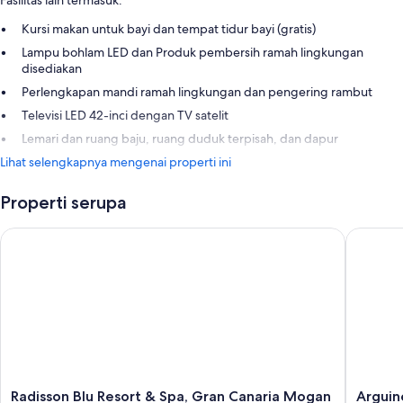
Fasilitas lain termasuk:
Kursi makan untuk bayi dan tempat tidur bayi (gratis)
Lampu bohlam LED dan Produk pembersih ramah lingkungan
disediakan
Perlengkapan mandi ramah lingkungan dan pengering rambut
Televisi LED 42-inci dengan TV satelit
Lemari dan ruang baju, ruang duduk terpisah, dan dapur
Lihat selengkapnya mengenai properti ini
Properti serupa
Radisson Blu Resort & Spa, Gran Canaria Mogan
Arguineg
Radisson
Arguine
Radisson Blu Resort & Spa, Gran Canaria Mogan
Arguin