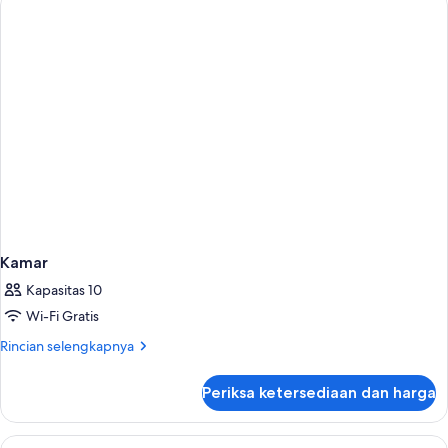
Kamar
Kapasitas 10
Wi-Fi Gratis
Rincian
Rincian selengkapnya
lebih
lanjut
Periksa ketersediaan dan harga
untuk
Kamar
Lihat
Brankas, meja kerja, tempat tidur bayi 