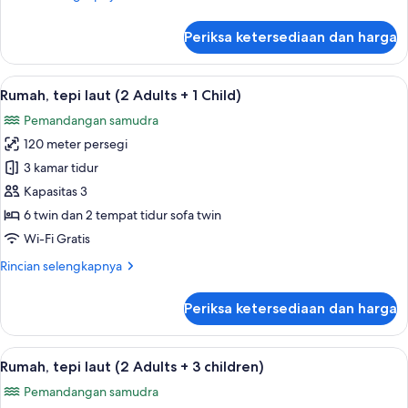
+
lebih
1
lanjut
Periksa ketersediaan dan harga
untuk
Child)
Apartemen
Deluks
Lihat
Kolam renang pribadi
13
(4
Rumah, tepi laut (2 Adults + 1 Child)
semua
Adults
Pemandangan samudra
+
foto
1
120 meter persegi
untuk
Child)
Rumah,
3 kamar tidur
tepi
Kapasitas 3
laut
6 twin dan 2 tempat tidur sofa twin
(2
Wi-Fi Gratis
Adults
Rincian
Rincian selengkapnya
+
lebih
1
lanjut
Periksa ketersediaan dan harga
Child)
untuk
Rumah,
tepi
Lihat
Kolam renang pribadi
13
laut
Rumah, tepi laut (2 Adults + 3 children)
semua
(2
Pemandangan samudra
Adults
foto