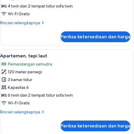
Deluks
4 twin dan 2 tempat tidur sofa twin
(2
Wi-Fi Gratis
Adults
Rincian
Rincian selengkapnya
+
lebih
3
lanjut
Periksa ketersediaan dan harga
untuk
children)
Apartemen
Deluks
Lihat
Kolam renang pribadi
13
(2
Apartemen, tepi laut
semua
Adults
Pemandangan samudra
+
foto
3
120 meter persegi
untuk
children)
Apartemen,
3 kamar tidur
tepi
Kapasitas 6
laut
6 twin dan 2 tempat tidur sofa twin
Wi-Fi Gratis
Rincian
Rincian selengkapnya
lebih
lanjut
Periksa ketersediaan dan harga
untuk
Apartemen,