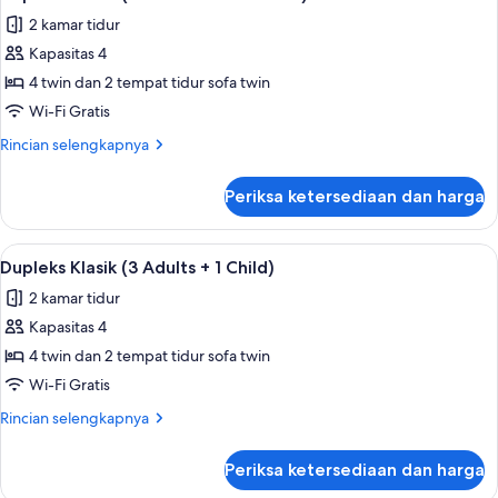
semua
Adults
2 kamar tidur
+
foto
1
Kapasitas 4
untuk
Child)
Dupleks
4 twin dan 2 tempat tidur sofa twin
Klasik
Wi-Fi Gratis
(2
Rincian
Rincian selengkapnya
Adults
lebih
+
lanjut
Periksa ketersediaan dan harga
untuk
2
Dupleks
Children)
Klasik
Lihat
Teras/patio
9
(2
Dupleks Klasik (3 Adults + 1 Child)
semua
Adults
2 kamar tidur
+
foto
2
Kapasitas 4
untuk
Children)
Dupleks
4 twin dan 2 tempat tidur sofa twin
Klasik
Wi-Fi Gratis
(3
Rincian
Rincian selengkapnya
Adults
lebih
+
lanjut
Periksa ketersediaan dan harga
untuk
1
Dupleks