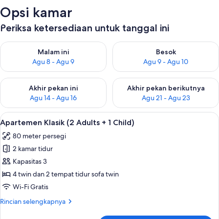
Opsi kamar
Periksa ketersediaan untuk tanggal ini
Periksa ketersediaan untuk malam ini Agu 8 - Agu 9
Periksa ketersediaan untuk be
Malam ini
Besok
Agu 8 - Agu 9
Agu 9 - Agu 10
Periksa ketersediaan untuk akhir pekan ini Agu 14 - Agu 16
Periksa ketersediaan untuk ak
Akhir pekan ini
Akhir pekan berikutnya
Agu 14 - Agu 16
Agu 21 - Agu 23
Lihat
Teras/patio
8
Apartemen Klasik (2 Adults + 1 Child)
semua
80 meter persegi
foto
2 kamar tidur
untuk
Apartemen
Kapasitas 3
Klasik
4 twin dan 2 tempat tidur sofa twin
(2
Wi-Fi Gratis
Adults
Rincian
Rincian selengkapnya
+
lebih
1
lanjut