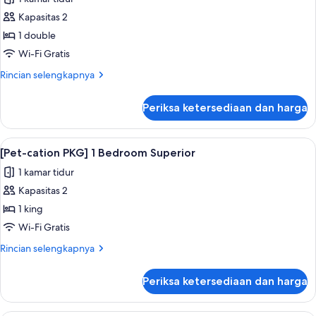
Superior
foto
Double
Kapasitas 2
untuk
[Pet-
1 double
cation
Wi-Fi Gratis
PKG]
Rincian
Rincian selengkapnya
Studio
lebih
Premier
lanjut
Periksa ketersediaan dan harga
untuk
Double
[Pet-
cation
Lihat
Selimut bulu angsa, brankas, meja kerj
1
PKG]
[Pet-cation PKG] 1 Bedroom Superior
semua
Studio
1 kamar tidur
Premier
foto
Double
Kapasitas 2
untuk
[Pet-
1 king
cation
Wi-Fi Gratis
PKG]
Rincian
Rincian selengkapnya
1
lebih
Bedroom
lanjut
Periksa ketersediaan dan harga
untuk
Superior
[Pet-
cation