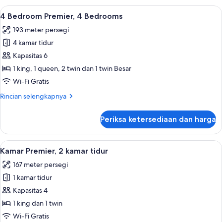
Bedroom
Lihat
4 Bedroom Premier, 4 Bedrooms | Area k
4
Premier,
4 Bedroom Premier, 4 Bedrooms
semua
3
193 meter persegi
Bedrooms
foto
4 kamar tidur
untuk
4
Kapasitas 6
Bedroom
1 king, 1 queen, 2 twin dan 1 twin Besar
Premier,
Wi-Fi Gratis
4
Rincian
Rincian selengkapnya
Bedrooms
lebih
lanjut
Periksa ketersediaan dan harga
untuk
4
Bedroom
Lihat
Kamar Premier, 2 kamar tidur | Area kel
5
Premier,
Kamar Premier, 2 kamar tidur
semua
4
167 meter persegi
Bedrooms
foto
1 kamar tidur
untuk
Kamar
Kapasitas 4
Premier,
1 king dan 1 twin
2
Wi-Fi Gratis