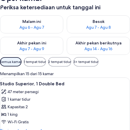
Periksa ketersediaan untuk tanggal ini
Periksa ketersediaan untuk malam ini Agu 6 - Agu 7
Periksa ketersediaan untuk be
Malam ini
Besok
Agu 6 - Agu 7
Agu 7 - Agu 8
Periksa ketersediaan untuk akhir pekan ini Agu 7 - Agu 9
Periksa ketersediaan untuk ak
Akhir pekan ini
Akhir pekan berikutnya
Agu 7 - Agu 9
Agu 14 - Agu 16
Filter
Semua kamar
1 tempat tidur
2 tempat tidur
3+ tempat tidur
tersedia
untuk
Menampilkan 15 dari 15 kamar
kamar
Lihat
Studio Superior, 1 Double Bed | Selimu
3
Studio Superior, 1 Double Bed
semua
47 meter persegi
foto
1 kamar tidur
untuk
Studio
Kapasitas 2
Superior,
1 king
1
Wi-Fi Gratis
Double