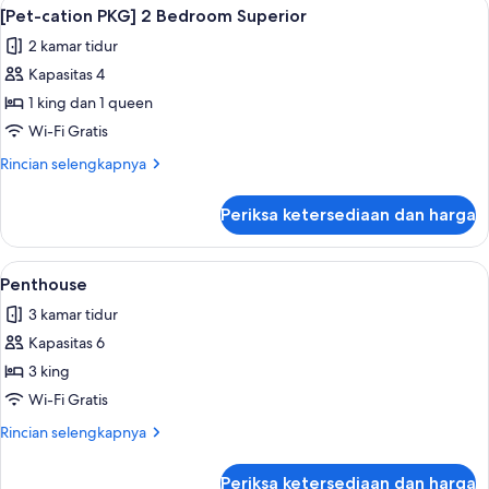
Lihat
Selimut bulu angsa, brankas, meja kerj
1
PKG]
[Pet-cation PKG] 2 Bedroom Superior
semua
1
2 kamar tidur
Bedroom
foto
Superior
Kapasitas 4
untuk
[Pet-
1 king dan 1 queen
cation
Wi-Fi Gratis
PKG]
Rincian
Rincian selengkapnya
2
lebih
Bedroom
lanjut
Periksa ketersediaan dan harga
untuk
Superior
[Pet-
cation
Lihat
Penthouse | Selimut bulu angsa, branka
1
PKG]
Penthouse
semua
2
3 kamar tidur
Bedroom
foto
Superior
Kapasitas 6
untuk
Penthouse
3 king
Wi-Fi Gratis
Rincian
Rincian selengkapnya
lebih
lanjut
Periksa ketersediaan dan harga