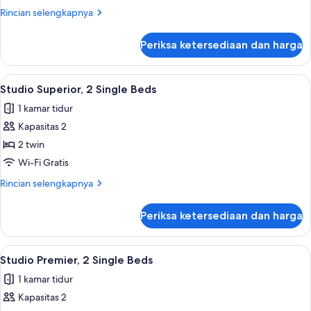
kamar
Rincian
Rincian selengkapnya
tidur
lebih
lanjut
Periksa ketersediaan dan harga
untuk
Kamar
Premier,
Lihat
Studio Superior, 2 Single Beds | Selimu
1
2
Studio Superior, 2 Single Beds
semua
kamar
1 kamar tidur
tidur
foto
Kapasitas 2
untuk
Studio
2 twin
Superior,
Wi-Fi Gratis
2
Rincian
Rincian selengkapnya
Single
lebih
Beds
lanjut
Periksa ketersediaan dan harga
untuk
Studio
Superior,
Lihat
Studio Premier, 2 Single Beds | Selimut
1
2
Studio Premier, 2 Single Beds
semua
Single
1 kamar tidur
Beds
foto
Kapasitas 2
untuk