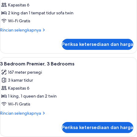
3
Kapasitas 6
Bedroom
2 king dan 1 tempat tidur sofa twin
Superior,
Wi-Fi Gratis
3
Rincian
Rincian selengkapnya
Bedrooms
lebih
lanjut
Periksa ketersediaan dan harga
untuk
3
Bedroom
Lihat
3 Bedroom Premier, 3 Bedrooms | Area k
9
Superior,
3 Bedroom Premier, 3 Bedrooms
semua
3
167 meter persegi
Bedrooms
foto
3 kamar tidur
untuk
3
Kapasitas 6
Bedroom
1 king, 1 queen dan 2 twin
Premier,
Wi-Fi Gratis
3
Rincian
Rincian selengkapnya
Bedrooms
lebih
lanjut
Periksa ketersediaan dan harga
untuk
3