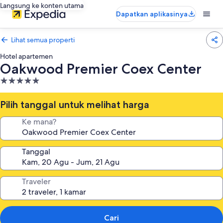
Langsung ke konten utama
Dapatkan aplikasinya
Lihat semua properti
Hotel apartemen
Oakwood Premier Coex Center
Properti
bintang
5.0
Pilih tanggal untuk melihat harga
Ke mana?
Tanggal
Traveler
Cari