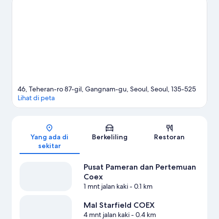
yang ingin berbelanja. Bepergian bersama anak? Jangan
lewatkan Lotte World, periksa juga kegiatan atau permainan di
Gocheok Sky Dome.
Kunjungi panduan perjalanan kami untuk
Seoul
Lihat Hotel apartemen lainnya di Seoul
46, Teheran-ro 87-gil, Gangnam-gu, Seoul, Seoul, 135-525
Lihat di peta
Peta
Yang ada di
Berkeliling
Restoran
sekitar
Pusat Pameran dan Pertemuan
Coex
1 mnt jalan kaki
- 0.1 km
Mal Starfield COEX
4 mnt jalan kaki
- 0.4 km