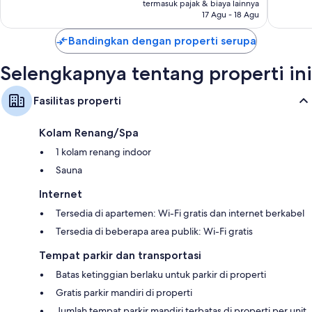
Rp2.395.112
termasuk pajak & biaya lainnya
ulasan
1.008
Lemari dan ruang baju, ruang duduk terpisah, dan dapur
17 Agu - 18 Agu
ulasan
Bandingkan dengan properti serupa
Selengkapnya tentang properti ini
Fasilitas properti
Kolam Renang/Spa
1 kolam renang indoor
Sauna
Internet
Tersedia di apartemen: Wi-Fi gratis dan internet berkabel
Tersedia di beberapa area publik: Wi-Fi gratis
Tempat parkir dan transportasi
Batas ketinggian berlaku untuk parkir di properti
Gratis parkir mandiri di properti
Jumlah tempat parkir mandiri terbatas di properti per unit