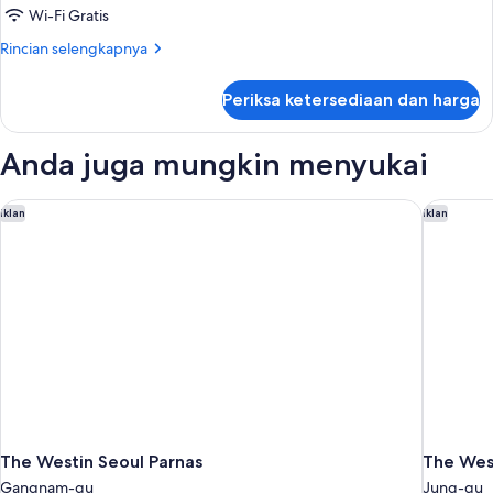
Superior,
Wi-Fi Gratis
2
Rincian
Rincian selengkapnya
Bedrooms
lebih
lanjut
Periksa ketersediaan dan harga
untuk
2
Bedroom
Anda juga mungkin menyukai
Superior,
2
Bedrooms
The Westin Seoul Parnas
The West
Iklan
Iklan
The Westin Seoul Parnas
The Wes
Gangnam-gu
Jung-gu