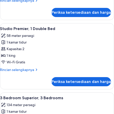
Rincian
Rincian selengkapnya
Bed
lebih
lanjut
Periksa ketersediaan dan harga
untuk
Studio
Superior,
Lihat
Studio Premier, 1 Double Bed | Selimut
2
1
Studio Premier, 1 Double Bed
semua
Double
58 meter persegi
Bed
foto
1 kamar tidur
untuk
Studio
Kapasitas 2
Premier,
1 king
1
Wi-Fi Gratis
Double
Rincian
Rincian selengkapnya
Bed
lebih
lanjut
Periksa ketersediaan dan harga
untuk
Studio
Premier,
Lihat
3 Bedroom Superior, 3 Bedrooms | Seli
8
1
3 Bedroom Superior, 3 Bedrooms
semua
Double
134 meter persegi
Bed
foto
1 kamar tidur
untuk