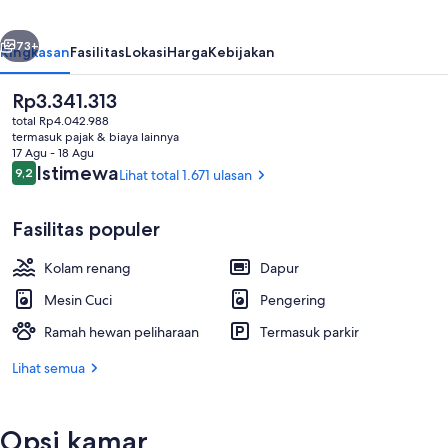
belumnya
Berikutnya
73+
Ringkasan
Fasilitas
Lokasi
Harga
Kebijakan
Harga
Rp3.341.313
saat
total Rp4.042.988
ini
termasuk pajak & biaya lainnya
Rp3.341.313
17 Agu - 18 Agu
Ulasan
Istimewa
9,2
Lihat total 1.671 ulasan
9,2 dari 10
Fasilitas populer
Melayani sarapan, makan siang, dan
Kolam renang
Dapur
Mesin Cuci
Pengering
Ramah hewan peliharaan
Termasuk parkir
Lihat semua
Opsi kamar