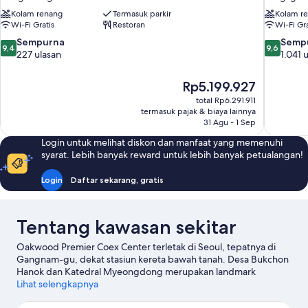
Kolam renang
Termasuk parkir
Kolam r
Wi-Fi Gratis
Restoran
Wi-Fi Gra
9.4
9.6
Sempurna
Semp
9,4
9,6
dari
dari
227 ulasan
1.041 
10,
10,
Sempurna,
Sempurna
Harga
Rp5.199.927
227
1.041
sekarang
total Rp6.291.911
ulasan
ulasan
Rp5.199.927
termasuk pajak & biaya lainnya
31 Agu - 1 Sep
Login untuk melihat diskon dan manfaat yang memenuhi
syarat. Lebih banyak reward untuk lebih banyak petualangan!
Login
Daftar sekarang, gratis
Tentang kawasan sekitar
Oakwood Premier Coex Center terletak di Seoul, tepatnya di
Gangnam-gu, dekat stasiun kereta bawah tanah. Desa Bukchon
Hanok dan Katedral Myeongdong merupakan landmark
terkenal kawasan ini, terdapat pula Pusat Pameran dan
Lihat selengkapnya
Pertemuan Coex serta Mal Starfield COEX bagi pengunjung