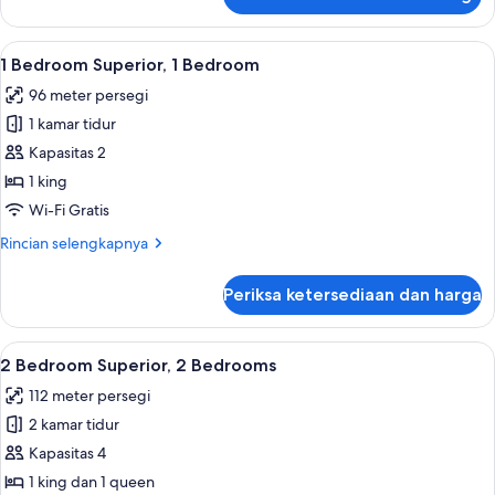
untuk
Penthouse
Lihat
1 Bedroom Superior, 1 Bedroom | Selimu
4
1 Bedroom Superior, 1 Bedroom
semua
96 meter persegi
foto
1 kamar tidur
untuk
1
Kapasitas 2
Bedroom
1 king
Superior,
Wi-Fi Gratis
1
Rincian
Rincian selengkapnya
Bedroom
lebih
lanjut
Periksa ketersediaan dan harga
untuk
1
Bedroom
Lihat
2 Bedroom Superior, 2 Bedrooms | Seli
4
Superior,
2 Bedroom Superior, 2 Bedrooms
semua
1
112 meter persegi
Bedroom
foto
2 kamar tidur
untuk
2
Kapasitas 4
Bedroom
1 king dan 1 queen