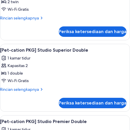
Studio
2 twin
Premier,
Wi-Fi Gratis
2
Rincian
Rincian selengkapnya
Single
lebih
Beds
lanjut
Periksa ketersediaan dan harga
untuk
Studio
Premier,
Lihat
Selimut bulu angsa, brankas, meja kerj
1
2
[Pet-cation PKG] Studio Superior Double
semua
Single
1 kamar tidur
Beds
foto
Kapasitas 2
untuk
[Pet-
1 double
cation
Wi-Fi Gratis
PKG]
Rincian
Rincian selengkapnya
Studio
lebih
Superior
lanjut
Periksa ketersediaan dan harga
untuk
Double
[Pet-
cation
Lihat
Selimut bulu angsa, brankas, meja kerj
1
PKG]
[Pet-cation PKG] Studio Premier Double
semua
Studio
1 kamar tidur