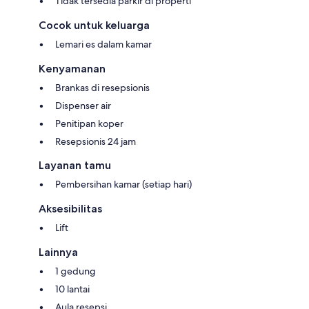
Tidak tersedia parkir di properti
Cocok untuk keluarga
Lemari es dalam kamar
Kenyamanan
Brankas di resepsionis
Dispenser air
Penitipan koper
Resepsionis 24 jam
Layanan tamu
Pembersihan kamar (setiap hari)
Aksesibilitas
Lift
Lainnya
1 gedung
10 lantai
Aula resepsi