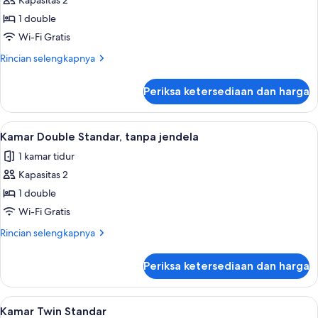
Kapasitas 2
1
1 double
Tempat
Wi-Fi Gratis
Tidur
Rincian
Rincian selengkapnya
Double
lebih
lanjut
Periksa ketersediaan dan harga
untuk
Suite
Deluks,
Lihat
Kamar Double Standar, tanpa jendela |
15
1
Kamar Double Standar, tanpa jendela
semua
Tempat
1 kamar tidur
Tidur
foto
Double
Kapasitas 2
untuk
Kamar
1 double
Double
Wi-Fi Gratis
Standar,
Rincian
Rincian selengkapnya
tanpa
lebih
jendela
lanjut
Periksa ketersediaan dan harga
untuk
Kamar
Double
Lihat
Kamar Twin Standar | Brankas, meja ker
14
Standar,
Kamar Twin Standar