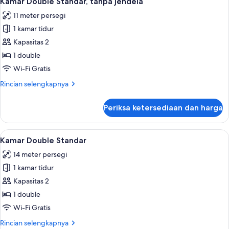
Kamar Double Standar, tanpa jendela
semua
Without
11 meter persegi
Window
foto
1 kamar tidur
untuk
Kamar
Kapasitas 2
Double
1 double
Standar,
Wi-Fi Gratis
tanpa
Rincian
Rincian selengkapnya
jendela
lebih
lanjut
Periksa ketersediaan dan harga
untuk
Kamar
Double
Lihat
Kamar Double Standar | Brankas, meja 
12
Standar,
Kamar Double Standar
semua
tanpa
14 meter persegi
jendela
foto
1 kamar tidur
untuk
Kamar
Kapasitas 2
Double
1 double
Standar
Wi-Fi Gratis
Rincian
Rincian selengkapnya