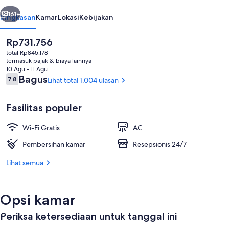
belumnya
Berikutnya
161+
Ringkasan
Kamar
Lokasi
Kebijakan
Harga
Rp731.756
saat
total Rp845.178
ini
termasuk pajak & biaya lainnya
Rp731.756
10 Agu - 11 Agu
Ulasan
Bagus
7,8
Lihat total 1.004 ulasan
7,8 dari 10
Fasilitas populer
Eksterior
Wi-Fi Gratis
AC
Pembersihan kamar
Resepsionis 24/7
Lihat semua
Opsi kamar
Periksa ketersediaan untuk tanggal ini