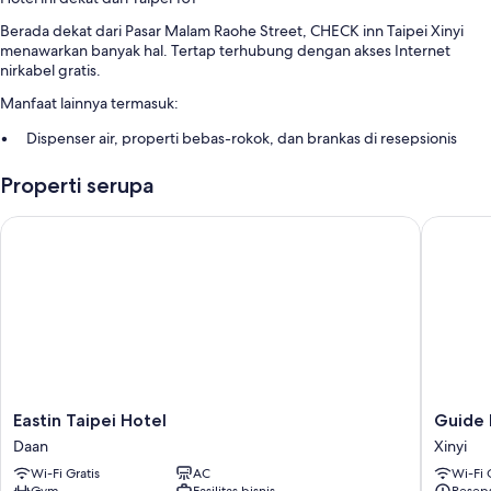
Berada dekat dari Pasar Malam Raohe Street, CHECK inn Taipei Xinyi
menawarkan banyak hal. Tertap terhubung dengan akses Internet
nirkabel gratis.
Manfaat lainnya termasuk:
Dispenser air, properti bebas-rokok, dan brankas di resepsionis
Resepsionis 24 jam, aula resepsi, dan penitipan koper
Properti serupa
Lift
Ulasan tamu memberikan skor yang bagus untuk staf
Eastin Taipei Hotel
Guide Ho
Fitur kamar
Semua kamar tamu di CHECK inn Taipei Xinyi memiliki kenyamanan
seperti ruang kerja ramah laptop dan AC, serta fasilitas seperti WiFi
gratis dan brankas.
Fasilitas lainnya termasuk:
Teh celup/kopi instan gratis dan ketel listrik
Eastin
Guide
Eastin Taipei Hotel
Guide 
Kamar mandi dengan shower dan pengering rambut
Taipei
Hotel
Daan
Xinyi
Hotel
Taipei
Televisi HD 32-inci dengan TV kabel
Wi-Fi Gratis
AC
Wi-Fi 
Daan
Xinyi
Lemari es, setiap hari, dan meja tulis