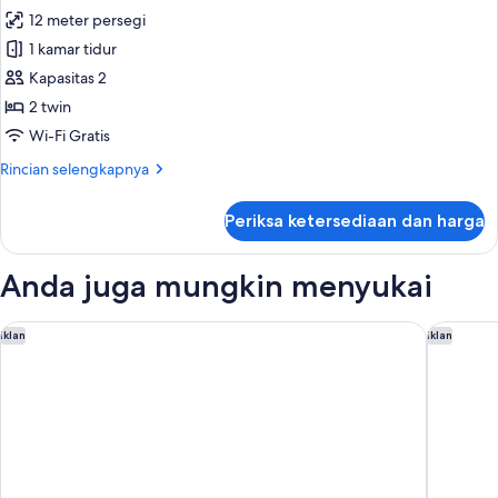
semua
tanpa
12 meter persegi
jendela
foto
1 kamar tidur
untuk
Kamar
Kapasitas 2
Twin
2 twin
Standar
Wi-Fi Gratis
Rincian
Rincian selengkapnya
lebih
lanjut
Periksa ketersediaan dan harga
untuk
Kamar
Twin
Anda juga mungkin menyukai
Standar
COMMA Boutique Hotel
Grand Hy
Iklan
Iklan