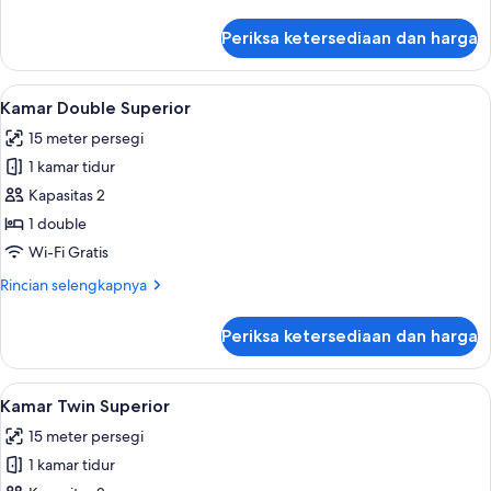
lebih
lanjut
Periksa ketersediaan dan harga
untuk
Kamar
Double
Lihat
Kamar Double Superior | Brankas, meja
21
Standar
Kamar Double Superior
semua
15 meter persegi
foto
1 kamar tidur
untuk
Kamar
Kapasitas 2
Double
1 double
Superior
Wi-Fi Gratis
Rincian
Rincian selengkapnya
lebih
lanjut
Periksa ketersediaan dan harga
untuk
Kamar
Double
Lihat
Kamar Twin Superior | Brankas, meja ke
11
Superior
Kamar Twin Superior
semua
15 meter persegi
foto
1 kamar tidur
untuk