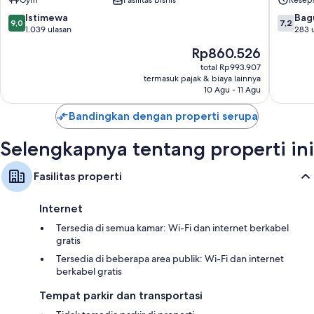
Gym
Fasilitas bisnis
Reseps
Xinyi
9.0
7.2
Istimewa
Bag
9,0
7,2
dari
dari
1.039 ulasan
283 
10,
10,
Harga
Rp860.526
Istimewa,
Bagus,
sekarang
1.039
283
total Rp993.907
Rp860.526
termasuk pajak & biaya lainnya
ulasan
ulasan
10 Agu - 11 Agu
Bandingkan dengan properti serupa
Selengkapnya tentang properti ini
Fasilitas properti
Internet
Tersedia di semua kamar: Wi-Fi dan internet berkabel
gratis
Tersedia di beberapa area publik: Wi-Fi dan internet
berkabel gratis
Tempat parkir dan transportasi