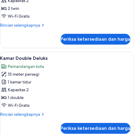
Kamar
Kapasitas 2
Twin
2 twin
Superior
Wi-Fi Gratis
Rincian
Rincian selengkapnya
lebih
lanjut
Periksa ketersediaan dan harga
untuk
Kamar
Twin
Lihat
Kamar Double Deluks | Pemandangan 
20
Superior
Kamar Double Deluks
semua
Pemandangan kota
foto
15 meter persegi
untuk
Kamar
1 kamar tidur
Double
Kapasitas 2
Deluks
1 double
Wi-Fi Gratis
Rincian
Rincian selengkapnya
lebih
lanjut
Periksa ketersediaan dan harga
untuk