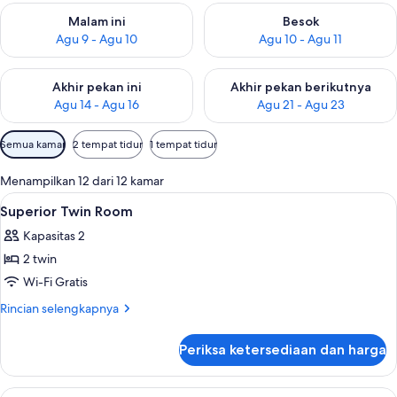
Periksa ketersediaan untuk malam ini Agu 9 - Agu 10
Periksa ketersediaan untuk be
Malam ini
Besok
Agu 9 - Agu 10
Agu 10 - Agu 11
Periksa ketersediaan untuk akhir pekan ini Agu 14 - Agu 16
Periksa ketersediaan untuk ak
Akhir pekan ini
Akhir pekan berikutnya
Agu 14 - Agu 16
Agu 21 - Agu 23
Filter
Semua kamar
2 tempat tidur
1 tempat tidur
tersedia
untuk
Menampilkan 12 dari 12 kamar
kamar
Lihat
Brankas, meja kerja, ruang kerja ramah
3
Superior Twin Room
semua
Kapasitas 2
foto
2 twin
untuk
Superior
Wi-Fi Gratis
Twin
Rincian
Rincian selengkapnya
Room
lebih
lanjut
Periksa ketersediaan dan harga
untuk
Superior
Twin
Lihat
Brankas, meja kerja, ruang kerja ramah