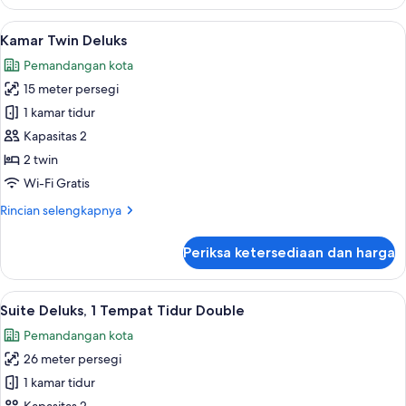
Kamar
Double
Lihat
Kamar Twin Deluks | Pemandangan da
15
Deluks
Kamar Twin Deluks
semua
Pemandangan kota
foto
15 meter persegi
untuk
Kamar
1 kamar tidur
Twin
Kapasitas 2
Deluks
2 twin
Wi-Fi Gratis
Rincian
Rincian selengkapnya
lebih
lanjut
Periksa ketersediaan dan harga
untuk
Kamar
Twin
Lihat
Suite Deluks, 1 Tempat Tidur Double | 
14
Deluks
Suite Deluks, 1 Tempat Tidur Double
semua
Pemandangan kota
foto
26 meter persegi
untuk
Suite
1 kamar tidur
Deluks,