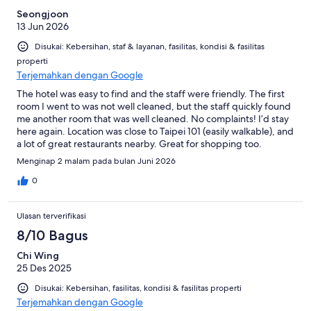
Seongjoon
13 Jun 2026
Disukai: Kebersihan, staf & layanan, fasilitas, kondisi & fasilitas
properti
Terjemahkan dengan Google
The hotel was easy to find and the staff were friendly. The first
room I went to was not well cleaned, but the staff quickly found
me another room that was well cleaned. No complaints! I’d stay
here again. Location was close to Taipei 101 (easily walkable), and
a lot of great restaurants nearby. Great for shopping too.
Menginap 2 malam pada bulan Juni 2026
0
Ulasan terverifikasi
8/10 Bagus
Chi Wing
25 Des 2025
Disukai: Kebersihan, fasilitas, kondisi & fasilitas properti
Terjemahkan dengan Google