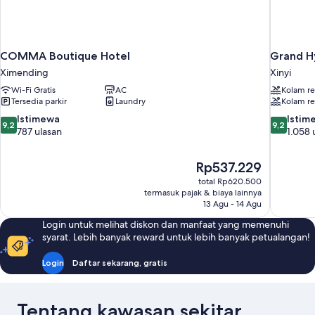
COMMA Boutique Hotel
Grand Hy
Ximending
Xinyi
Wi-Fi Gratis
AC
Kolam r
Tersedia parkir
Laundry
Kolam r
9.2
9.2
Istimewa
Istim
9,2
9,2
dari
dari
787 ulasan
1.058 
10,
10,
Istimewa,
Istimewa,
Harga
Rp537.229
787
1.058
sekarang
ulasan
ulasan
total Rp620.500
Rp537.229
termasuk pajak & biaya lainnya
13 Agu - 14 Agu
Login untuk melihat diskon dan manfaat yang memenuhi
syarat. Lebih banyak reward untuk lebih banyak petualangan!
Login
Daftar sekarang, gratis
Tentang kawasan sekitar