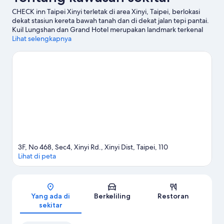
CHECK inn Taipei Xinyi terletak di area Xinyi, Taipei, berlokasi
dekat stasiun kereta bawah tanah dan di dekat jalan tepi pantai.
Kuil Lungshan dan Grand Hotel merupakan landmark terkenal
kawasan ini, sementara keindahan alamnya bisa Anda temukan
Lihat selengkapnya
di Taman Hutan Daan serta Yangmingshan National Park. Periksa
kegiatan atau permainan di Taipei Arena, dan pertimbangkan
untuk singgah di Kebun Binatang Taipei, objek wisata unggulan
yang tak boleh dilewatkan.
Kunjungi panduan perjalanan kami
untuk Taipei
3F, No 468, Sec4, Xinyi Rd., Xinyi Dist, Taipei, 110
Lihat di peta
Peta
Yang ada di
Berkeliling
Restoran
sekitar