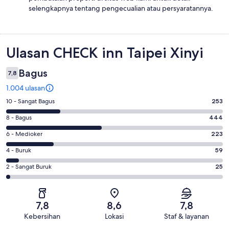
selengkapnya tentang pengecualian atau persyaratannya.
Ulasan
Ulasan CHECK inn Taipei Xinyi
Bagus
7,8
1.004 ulasan
Penilaian
10 - Sangat Bagus
253
10
Penilaian
8 - Bagus
444
-
8
Sangat
Penilaian
6 - Medioker
223
-
Bagus.
6
Bagus.
Penilaian
4 - Buruk
59
253
-
444
4
dari
Medioker.
Penilaian
2 - Sangat Buruk
25
dari
-
1004
223
2
1004
Buruk.
ulasan
dari
-
ulasan
59
1004
Sangat
dari
7,8
8,6
7,8
ulasan
Buruk.
1004
Kebersihan
Lokasi
Staf & layanan
25
ulasan