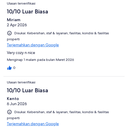
Ulasan
dari
Ulasan terverifikasi
1004
10/10 Luar Biasa
ulasan
Miriam
2 Apr 2026
Disukai: Kebersihan, staf & layanan, fasilitas, kondisi & fasilitas
properti
Terjemahkan dengan Google
Very cozy n nice
Menginap 1 malam pada bulan Maret 2026
0
Ulasan terverifikasi
10/10 Luar Biasa
Kento
6 Jun 2026
Disukai: Kebersihan, staf & layanan, fasilitas, kondisi & fasilitas
properti
Terjemahkan dengan Google