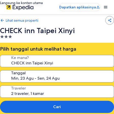
Langsung ke konten utama
Dapatkan aplikasinya
Lihat semua properti
CHECK inn Taipei Xinyi
Properti
bintang
3.0
Pilih tanggal untuk melihat harga
Ke mana?
Tanggal
Traveler
Cari