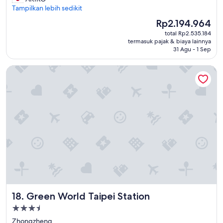
Sangat
濯
Tampilkan lebih sedikit
s
Baik,
乾
n
(2.238
Harga
Rp2.194.964
燥
o
ulasan)
sekarang
total Rp2.535.184
機
t
Rp2.194.964
termasuk pajak & biaya lainnya
が
r
31 Agu - 1 Sep
1
e
台
a
Green World Taipei Station
づ
d
つ
y
し
.
か
H
な
o
か
w
っ
e
た
v
か
e
ら
r
、
w
不
e
便
c
だ
a
Green World Taipei Station
18. Green World Taipei Station
っ
n
た
h
Properti
"
a
bintang
Zhongzheng