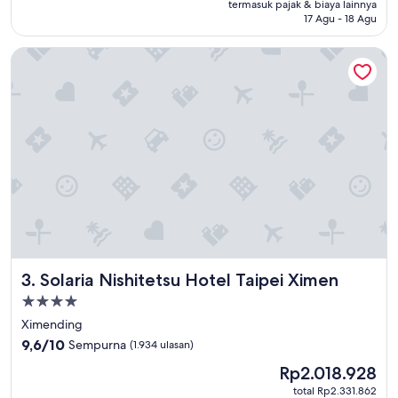
Rp2.153.512
termasuk pajak & biaya lainnya
(2.832
17 Agu - 18 Agu
ulasan)
Solaria Nishitetsu Hotel Taipei Ximen
Solaria Nishitetsu Hotel Taipei Ximen
3. Solaria Nishitetsu Hotel Taipei Ximen
Properti
bintang
Ximending
4.0
9.6
9,6/10
Sempurna
(1.934 ulasan)
dari
Harga
Rp2.018.928
10,
sekarang
Sempurna,
total Rp2.331.862