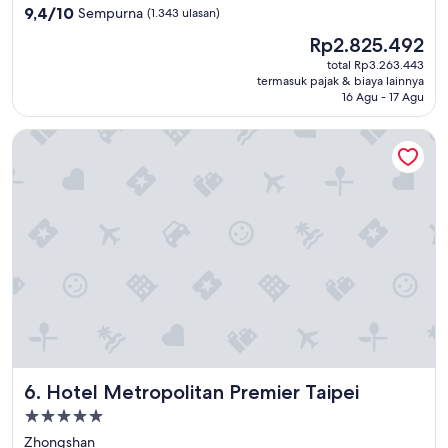
5.0
9.4
9,4/10
Sempurna
(1.343 ulasan)
dari
Harga
Rp2.825.492
10,
sekarang
Sempurna,
total Rp3.263.443
Rp2.825.492
termasuk pajak & biaya lainnya
(1.343
16 Agu - 17 Agu
ulasan)
Hotel Metropolitan Premier Taipei
Hotel Metropolitan Premier Taipei
6. Hotel Metropolitan Premier Taipei
Properti
bintang
Zhongshan