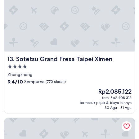
Sotetsu Grand Fresa Taipei Ximen
13. Sotetsu Grand Fresa Taipei Ximen
Properti
bintang
Zhongzheng
4.0
9.4
9,4/10
Sempurna
(770 ulasan)
dari
Harga
Rp2.085.122
10,
sekarang
Sempurna,
total Rp2.408.316
Rp2.085.122
termasuk pajak & biaya lainnya
(770
30 Agu - 31 Agu
ulasan)
HOTEL COZZI Zhongxiao Taipei