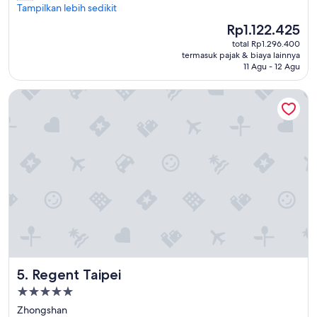
て
Tampilkan lebih sedikit
Biasa,
も
(1.940
Harga
Rp1.122.425
き
ulasan)
sekarang
total Rp1.296.400
れ
Rp1.122.425
termasuk pajak & biaya lainnya
い
11 Agu - 12 Agu
で
良
Regent Taipei
か
っ
た
！
駅
か
ら
も
近
く
便
利
！
"
Regent Taipei
5. Regent Taipei
Properti
bintang
Zhongshan