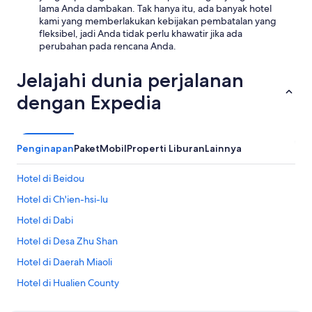
lama Anda dambakan. Tak hanya itu, ada banyak hotel
kami yang memberlakukan kebijakan pembatalan yang
fleksibel, jadi Anda tidak perlu khawatir jika ada
perubahan pada rencana Anda.
Jelajahi dunia perjalanan
dengan Expedia
Penginapan
Paket
Mobil
Properti Liburan
Lainnya
Hotel di Beidou
Hotel di Ch'ien-hsi-lu
Hotel di Dabi
Hotel di Desa Zhu Shan
Hotel di Daerah Miaoli
Hotel di Hualien County
Hotel di Kinmen County