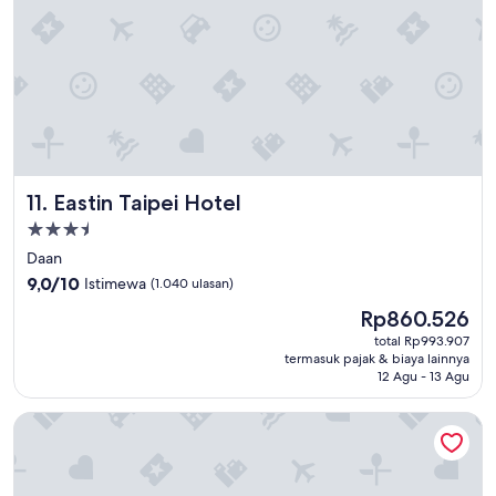
Eastin Taipei Hotel
11. Eastin Taipei Hotel
Properti
bintang
Daan
3.5
9.0
9,0/10
Istimewa
(1.040 ulasan)
dari
Harga
Rp860.526
10,
sekarang
Istimewa,
total Rp993.907
Rp860.526
termasuk pajak & biaya lainnya
(1.040
12 Agu - 13 Agu
ulasan)
Hotel Gracery Taipei