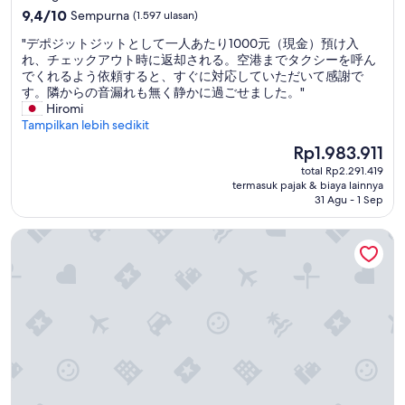
5.0
9.4
9,4/10
Sempurna
(1.597 ulasan)
dari
"
"デポジットジットとして一人あたり1000元（現金）預け入
10,
デ
れ、チェックアウト時に返却される。空港までタクシーを呼ん
Sempurna,
ポ
でくれるよう依頼すると、すぐに対応していただいて感謝で
(1.597
ジ
す。隣からの音漏れも無く静かに過ごせました。"
ulasan)
ッ
Hiromi
ト
Tampilkan lebih sedikit
ジ
Harga
Rp1.983.911
ッ
sekarang
total Rp2.291.419
ト
Rp1.983.911
termasuk pajak & biaya lainnya
と
31 Agu - 1 Sep
し
て
Miramar Garden Taipei
一
人
あ
た
り
1
0
0
0
元
（