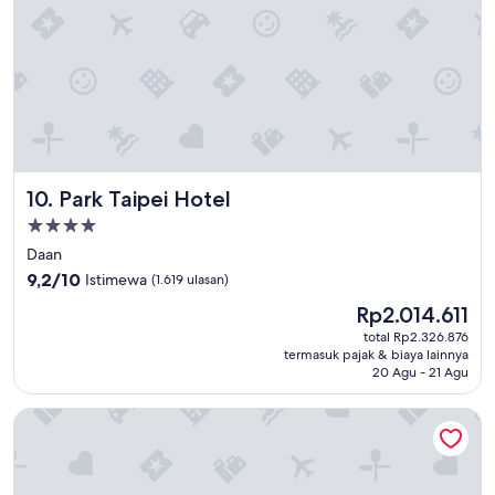
か
し
に
て
過
声
ご
を
せ
か
ま
け
し
て
た
い
。
た
"
Park Taipei Hotel
10. Park Taipei Hotel
だ
け
Properti
た
bintang
Daan
の
4.0
も
9.2
9,2/10
Istimewa
(1.619 ulasan)
嬉
dari
Harga
Rp2.014.611
し
10,
sekarang
か
Istimewa,
total Rp2.326.876
Rp2.014.611
っ
termasuk pajak & biaya lainnya
(1.619
20 Agu - 21 Agu
た
ulasan)
で
す
Eastin Taipei Hotel
。
"