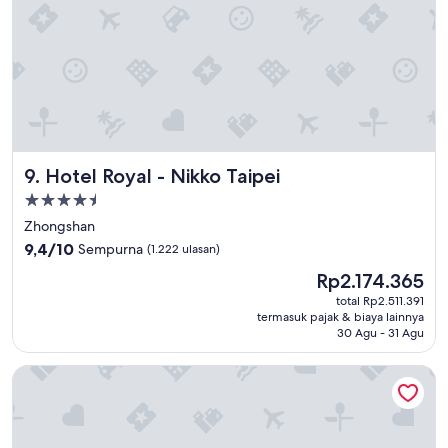
に
応
説
し
明
て
し
い
て
た
い
だ
た
い
だ
て
け
感
Hotel Royal - Nikko Taipei
9. Hotel Royal - Nikko Taipei
ま
謝
し
で
Properti
た
す
bintang
Zhongshan
。
。
4.5
9.4
困
9,4/10
Sempurna
(1.222 ulasan)
隣
dari
っ
か
Harga
Rp2.174.365
10,
て
ら
sekarang
Sempurna,
る
total Rp2.511.391
の
Rp2.174.365
termasuk pajak & biaya lainnya
(1.222
こ
音
30 Agu - 31 Agu
ulasan)
と
漏
を
れ
Park Taipei Hotel
す
も
ぐ
無
に
く
察
静
知