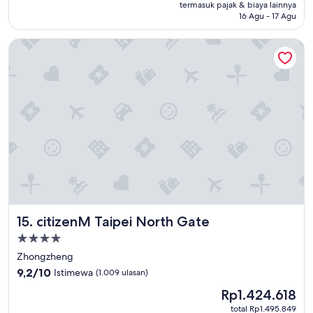
Rp2.782.082
termasuk pajak & biaya lainnya
f
16 Agu - 17 Agu
a
n
citizenM Taipei North Gate
d
g
o
o
d
s
e
r
v
i
c
e
s
.
citizenM Taipei North Gate
15. citizenM Taipei North Gate
J
u
Properti
s
bintang
Zhongzheng
t
4.0
9.2
h
9,2/10
Istimewa
(1.009 ulasan)
dari
a
Harga
Rp1.424.618
10,
v
sekarang
Istimewa,
e
total Rp1.495.849