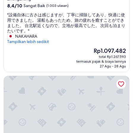
v
3.5
8.4
8,4/10
e
Sangat Baik
(1.003 ulasan)
dari
1
"
"設備自体に古さは感じますが、丁寧に掃除してあり、快適に使
10,
h
設
用できました。 湯船もあったため、旅の疲れを癒すことができ
Sangat
o
備
ました。 台北駅近くなので、立地が最高でした。 次回も泊まり
Baik,
u
自
たいです。"
(1.003
r
体
NAKAHARA
ulasan)
l
に
Tampilkan lebih sedikit
a
古
t
Harga
Rp1.097.482
さ
e
sekarang
total Rp1.267.593
は
c
Rp1.097.482
termasuk pajak & biaya lainnya
感
h
27 Agu - 28 Agu
じ
e
ま
c
Shangri-La Far Eastern, Taipei
す
k
が
-
、
o
丁
u
寧
t
に
.
掃
I
除
t
し
’
て
s
あ