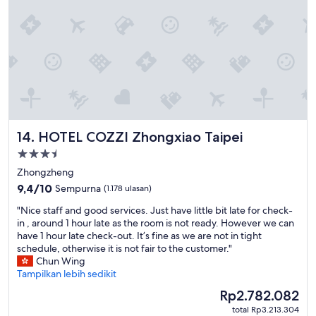
HOTEL COZZI Zhongxiao Taipei
14. HOTEL COZZI Zhongxiao Taipei
Properti
bintang
Zhongzheng
3.5
9.4
9,4/10
Sempurna
(1.178 ulasan)
dari
"
"Nice staff and good services. Just have little bit late for check-
10,
N
in , around 1 hour late as the room is not ready. However we can
Sempurna,
i
have 1 hour late check-out. It’s fine as we are not in tight
(1.178
c
schedule, otherwise it is not fair to the customer."
ulasan)
e
Chun Wing
s
Tampilkan lebih sedikit
t
Harga
Rp2.782.082
a
sekarang
total Rp3.213.304
f