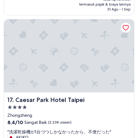
Rp1.450.519
a
termasuk pajak & biaya lainnya
Biasa,
31 Agu - 1 Sep
r
(1.750
o
ulasan)
u
Caesar Park Hotel Taipei
n
d
1
h
o
u
r
l
a
t
e
a
s
Caesar Park Hotel Taipei
t
17. Caesar Park Hotel Taipei
h
Properti
e
bintang
Zhongzheng
r
4.0
o
8.4
8,4/10
Sangat Baik
(2.238 ulasan)
o
dari
"
"洗濯乾燥機が1台づつしかなかったから、不便だった"
m
10,
洗
AKIKO
i