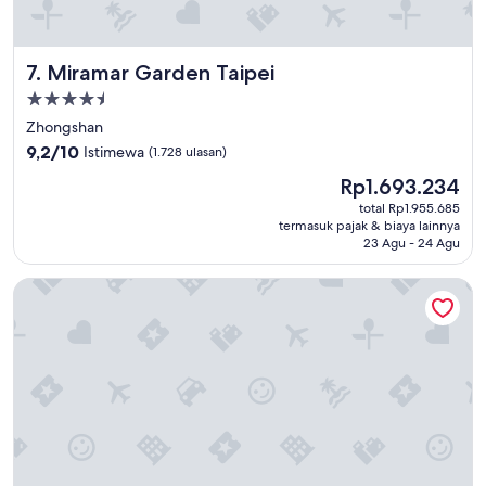
現
金
）
Miramar Garden Taipei
7. Miramar Garden Taipei
預
け
Properti
入
bintang
Zhongshan
れ
4.5
9.2
、
9,2/10
Istimewa
(1.728 ulasan)
dari
チ
Harga
Rp1.693.234
10,
ェ
sekarang
Istimewa,
ッ
total Rp1.955.685
Rp1.693.234
termasuk pajak & biaya lainnya
(1.728
ク
23 Agu - 24 Agu
ulasan)
ア
ウ
Palais de Chine Hotel
ト
時
に
返
却
さ
れ
る
。
空
港