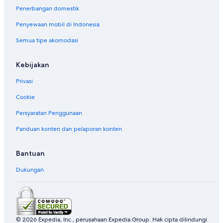
Penerbangan domestik
Hotel di Jiqing
Hotel di Kota Taoyuan
Penyewaan mobil di Indonesia
Hotel di Lieyu
Semua tipe akomodasi
Hotel di Luodong
Kebijakan
Hotel di Lyudao
Privasi
Hotel di Pang-lin
Cookie
Hotel di Pulau Siaomen
Persyaratan Penggunaan
Hotel di Sanyi
Hotel di Shuitou Village
Panduan konten dan pelaporan konten
Hotel di Taian
Bantuan
Hotel di Taimali
Dukungan
Hotel di Tainan
Hotel di Wanrong
Hotel di Xiluo
Hotel di Xingang
© 2026 Expedia, Inc., perusahaan Expedia Group. Hak cipta dilindungi