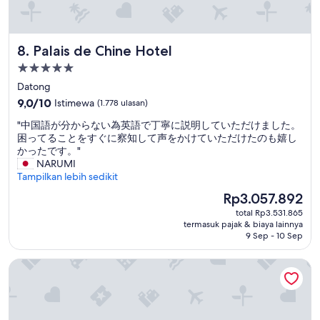
ま
で
タ
Palais de Chine Hotel
8. Palais de Chine Hotel
ク
シ
Properti
ー
bintang
Datong
を
5.0
呼
9.0
9,0/10
Istimewa
(1.778 ulasan)
ん
dari
"
"中国語が分からない為英語で丁寧に説明していただけました。
で
10,
中
困ってることをすぐに察知して声をかけていただけたのも嬉し
く
Istimewa,
国
かったです。"
れ
(1.778
語
NARUMI
る
ulasan)
が
Tampilkan lebih sedikit
よ
分
う
Harga
Rp3.057.892
か
依
sekarang
total Rp3.531.865
ら
頼
Rp3.057.892
termasuk pajak & biaya lainnya
な
す
9 Sep - 10 Sep
い
る
為
と
Hotel Royal - Nikko Taipei
英
、
語
す
で
ぐ
丁
に
寧
対