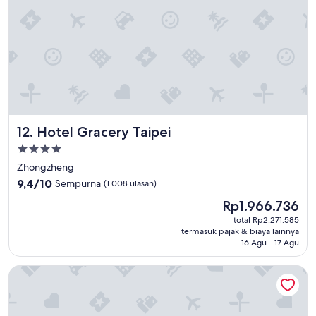
Hotel Gracery Taipei
12. Hotel Gracery Taipei
Properti
bintang
Zhongzheng
4.0
9.4
9,4/10
Sempurna
(1.008 ulasan)
dari
Harga
Rp1.966.736
10,
sekarang
Sempurna,
total Rp2.271.585
Rp1.966.736
termasuk pajak & biaya lainnya
(1.008
16 Agu - 17 Agu
ulasan)
Sotetsu Grand Fresa Taipei Ximen