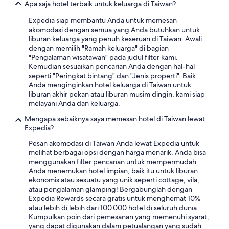
Apa saja hotel terbaik untuk keluarga di Taiwan?
Expedia siap membantu Anda untuk memesan
akomodasi dengan semua yang Anda butuhkan untuk
liburan keluarga yang penuh keseruan di Taiwan. Awali
dengan memilih "Ramah keluarga" di bagian
"Pengalaman wisatawan" pada judul filter kami.
Kemudian sesuaikan pencarian Anda dengan hal-hal
seperti "Peringkat bintang" dan "Jenis properti". Baik
Anda menginginkan hotel keluarga di Taiwan untuk
liburan akhir pekan atau liburan musim dingin, kami siap
melayani Anda dan keluarga.
Mengapa sebaiknya saya memesan hotel di Taiwan lewat
Expedia?
Pesan akomodasi di Taiwan Anda lewat Expedia untuk
melihat berbagai opsi dengan harga menarik. Anda bisa
menggunakan filter pencarian untuk mempermudah
Anda menemukan hotel impian, baik itu untuk liburan
ekonomis atau sesuatu yang unik seperti cottage, vila,
atau pengalaman glamping! Bergabunglah dengan
Expedia Rewards secara gratis untuk menghemat 10%
atau lebih di lebih dari 100.000 hotel di seluruh dunia.
Kumpulkan poin dari pemesanan yang memenuhi syarat,
yang dapat digunakan dalam petualangan yang sudah