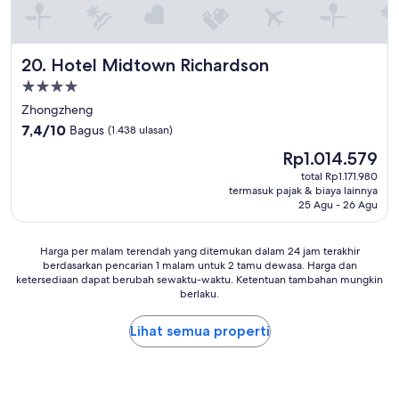
d
れ
u
を
l
癒
e
Hotel Midtown Richardson
20. Hotel Midtown Richardson
す
,
こ
o
Properti
と
t
bintang
Zhongzheng
が
h
4.0
で
7.4
7,4/10
Bagus
(1.438 ulasan)
e
き
dari
r
Harga
Rp1.014.579
ま
10,
w
sekarang
し
Bagus,
total Rp1.171.980
i
Rp1.014.579
た
termasuk pajak & biaya lainnya
(1.438
s
25 Agu - 26 Agu
。
ulasan)
e
台
i
北
t
Harga
Harga per malam terendah yang ditemukan dalam 24 jam terakhir
駅
i
berdasarkan pencarian 1 malam untuk 2 tamu dewasa. Harga dan
per
近
s
ketersediaan dapat berubah sewaktu-waktu. Ketentuan tambahan mungkin
malam
く
n
berlaku.
terendah
な
o
yang
の
t
Lihat semua properti
ditemukan
で
f
dalam
、
a
24
立
i
jam
地
r
terakhir