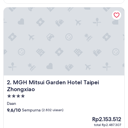
MGH Mitsui Garden Hotel Taipei Zhongxiao
MGH Mitsui Garden Hotel Taipei Zhongxiao
2. MGH Mitsui Garden Hotel Taipei
Zhongxiao
Properti
bintang
Daan
4.0
9.6
9,6/10
Sempurna
(2.832 ulasan)
dari
Harga
Rp2.153.512
10,
sekarang
Sempurna,
total Rp2.487.307