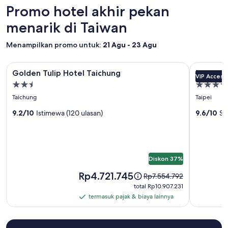
が
t
berdasarkan
Promo hotel akhir pekan
最
o
pencarian
高
t
menarik di Taiwan
1
で
h
malam
し
e
untuk
Menampilkan promo untuk:
21 Agu - 23 Agu
た
c
2
。
u
tamu
次
Galeri
Golden Tulip Hotel Taichung
Galeri
Eslite Hote
s
dewasa.
Golden Tulip Hotel Taichung
Eslite H
回
t
VIP Access
foto
foto
Harga
も
Properti
Properti
o
dan
Golden
Eslite
泊
m
bintang
bintang
Taichung
Taipei
ketersediaan
Tulip
ま
Hotel
e
2.5
4.5
dapat
り
Hotel
9.2/10
Istimewa (120 ulasan)
9.6/10
Se
r
berubah
た
.
Taichung
sewaktu-
い
"
waktu.
で
Ketentuan
す
tambahan
。
Diskon 37%
mungkin
"
berlaku.
Harga
Rp4.721.745
Harga
Rp7.554.792
Rp4.721.745
sebelumnya
total
total Rp10.907.231
Rp7.554.792,
Rp10.907.231
termasuk pajak & biaya lainnya
termasuk
lihat
pajak
informasi
lebih
&