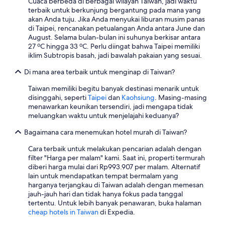
Cuaca berbeda di berbagai wilayah Taiwan, jadi waktu
terbaik untuk berkunjung bergantung pada mana yang
akan Anda tuju. Jika Anda menyukai liburan musim panas
di Taipei, rencanakan petualangan Anda antara June dan
August. Selama bulan-bulan ini suhunya berkisar antara
27 ºC hingga 33 ºC. Perlu diingat bahwa Taipei memiliki
iklim Subtropis basah, jadi bawalah pakaian yang sesuai.
Di mana area terbaik untuk menginap di Taiwan?
Taiwan memiliki begitu banyak destinasi menarik untuk
disinggahi, seperti
Taipei
dan
Kaohsiung
. Masing-masing
menawarkan keunikan tersendiri, jadi mengapa tidak
meluangkan waktu untuk menjelajahi keduanya?
Bagaimana cara menemukan hotel murah di Taiwan?
Cara terbaik untuk melakukan pencarian adalah dengan
filter "Harga per malam" kami. Saat ini, properti termurah
diberi harga mulai dari Rp993.907 per malam. Alternatif
lain untuk mendapatkan tempat bermalam yang
harganya terjangkau di Taiwan adalah dengan memesan
jauh-jauh hari dan tidak hanya fokus pada tanggal
tertentu. Untuk lebih banyak penawaran, buka halaman
cheap hotels in Taiwan
di Expedia.