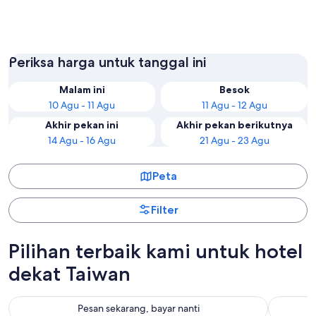
Taipei
Taichun
Periksa harga untuk tanggal ini
Malam ini
Besok
10 Agu - 11 Agu
11 Agu - 12 Agu
Akhir pekan ini
Akhir pekan berikutnya
14 Agu - 16 Agu
21 Agu - 23 Agu
Peta
Filter
Pilihan terbaik kami untuk hotel
dekat Taiwan
Pesan sekarang, bayar nanti
T