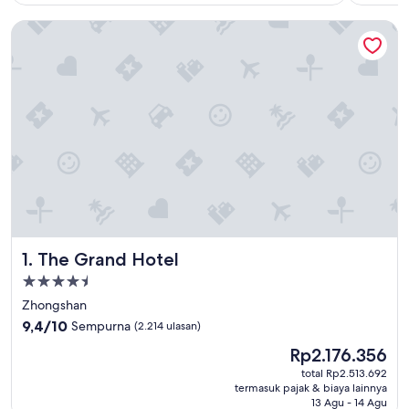
The Grand Hotel
The Grand Hotel
1. The Grand Hotel
Properti
bintang
Zhongshan
4.5
9.4
9,4/10
Sempurna
(2.214 ulasan)
dari
Harga
Rp2.176.356
10,
sekarang
Sempurna,
total Rp2.513.692
Rp2.176.356
termasuk pajak & biaya lainnya
(2.214
13 Agu - 14 Agu
ulasan)