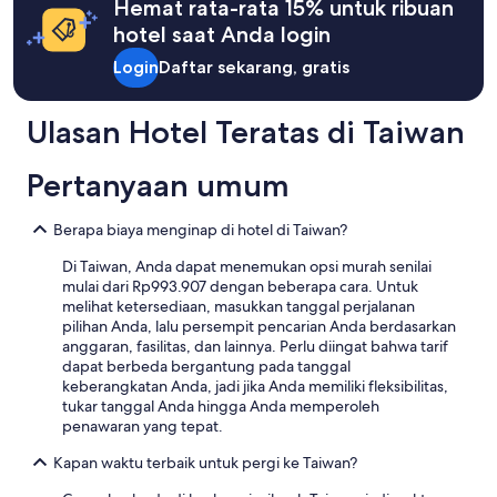
Hemat rata-rata 15% untuk ribuan
lanjut
biaya
mengenai
hotel saat Anda login
lainnya
Harga
Standar.
Login
Daftar sekarang, gratis
Ulasan Hotel Teratas di Taiwan
Pertanyaan umum
Berapa biaya menginap di hotel di Taiwan?
Di Taiwan, Anda dapat menemukan opsi murah senilai
mulai dari Rp993.907 dengan beberapa cara. Untuk
melihat ketersediaan, masukkan tanggal perjalanan
pilihan Anda, lalu persempit pencarian Anda berdasarkan
anggaran, fasilitas, dan lainnya. Perlu diingat bahwa tarif
dapat berbeda bergantung pada tanggal
keberangkatan Anda, jadi jika Anda memiliki fleksibilitas,
tukar tanggal Anda hingga Anda memperoleh
penawaran yang tepat.
Kapan waktu terbaik untuk pergi ke Taiwan?