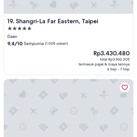
f
り
i
、
n
快
e
Shangri-La Far Eastern, Taipei
19. Shangri-La Far Eastern, Taipei
適
a
に
s
Properti
使
w
bintang
Daan
用
e
5.0
9.4
で
9,4/10
Sempurna
(1.008 ulasan)
a
dari
き
r
Harga
Rp3.430.480
10,
ま
e
sekarang
Sempurna,
し
total Rp3.962.205
n
Rp3.430.480
termasuk pajak & biaya lainnya
(1.008
た
o
6 Sep - 7 Sep
ulasan)
。
t
湯
i
Hotel Midtown Richardson
船
n
も
t
あ
i
っ
g
た
h
た
t
め
s
、
c
旅
h
の
e
疲