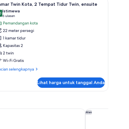
emium, selimut bulu angsa, bantalan ekstra lembut, dan brankas
ihat
Kamar Twin Kota, 2 Tempat Tidur Twin, ensuit
6
nis,
mar Twin Kota, 2 Tempat Tidur Twin, ensuite
emua
nya
Istimewa
i-
oto
0
,0 dari 10
(6
6 ulasan
i,
ntuk
ulasan)
Pemandangan kota
mar
amar
ndi
22 meter persegi
win
mum
1 kamar tidur
ota,
Kapasitas 2
2 twin
empat
idur
Wi-Fi Gratis
win,
ncian
ncian selengkapnya
nsuite
bih
jut
Lihat harga untuk tanggal Anda
tuk
mar
in
ta,
mpat
t Taipei
Aloft Taipei Beitou
Iklan
dur
in,
suite