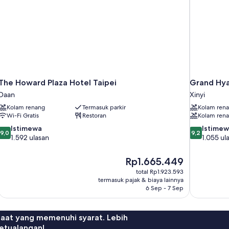
The Howard Plaza Hotel Taipei
Grand Hya
Daan
Xinyi
Kolam renang
Termasuk parkir
Kolam ren
Wi-Fi Gratis
Restoran
Kolam rena
9.0
9.2
Istimewa
Istime
9,0
9,2
dari
dari
1.592 ulasan
1.055 ul
10,
10,
Istimewa,
Istimewa,
Harga
Rp1.665.449
1.592
1.055
sekarang
total Rp1.923.593
ulasan
ulasan
Rp1.665.449
termasuk pajak & biaya lainnya
6 Sep - 7 Sep
faat yang memenuhi syarat. Lebih
etualangan!