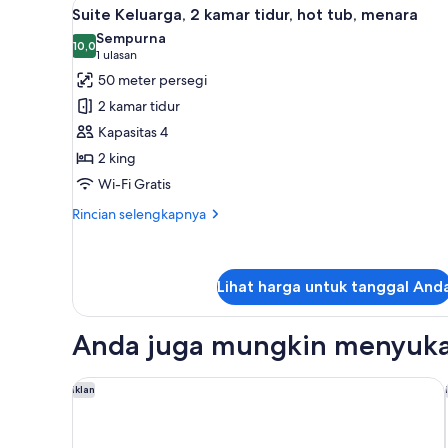
Lihat
Suite Keluarga, 2 kamar tidur
2
9
Suite Keluarga, 2 kamar tidur, hot tub, menara
semua
Tempat
Sempurna
Tidur
foto
10,0
10,0 dari 10
(1
1 ulasan
Twin,
untuk
ulasan)
50 meter persegi
ensuite
Suite
2 kamar tidur
Keluarga,
Kapasitas 4
2
2 king
kamar
Wi-Fi Gratis
tidur,
hot
Rincian
Rincian selengkapnya
tub,
lebih
lanjut
menara
untuk
Suite
Lihat harga untuk tanggal And
Keluarga,
2
Anda juga mungkin menyuka
kamar
tidur,
hot
Hotel East Taipei
Iklan
tub,
menara