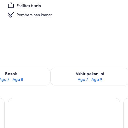
Fasilitas bisnis
ple Panorama | Seprai premium, selimut bulu angsa, bantalan ekstra lembu
Pembersihan kamar
sediaan untuk besok Agu 7 - Agu 8
Periksa ketersediaan untuk akhir peka
Besok
Akhir pekan ini
Agu 7 - Agu 8
Agu 7 - Agu 9