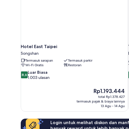
Hotel East Taipei
Songshan
Termasuk sarapan
Termasuk parkir
Wi-Fi Gratis
Restoran
8.6
Luar Biasa
8,6
dari
1.003 ulasan
10,
Luar
Harga
Rp1.193.444
Biasa,
sekarang
total Rp1.378.427
1.003
Rp1.193.444
termasuk pajak & biaya lainnya
ulasan
13 Agu - 14 Agu
Login untuk melihat diskon dan man
banyak reward untuk lebih banyak p