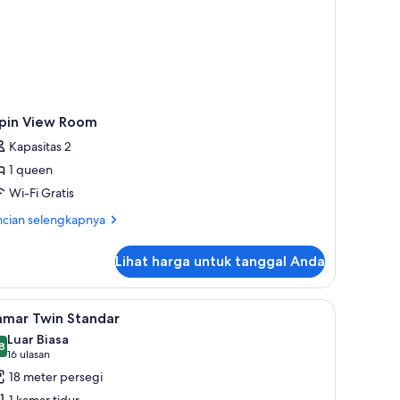
ipin View Room
Kapasitas 2
1 queen
Wi-Fi Gratis
ncian
ncian selengkapnya
bih
jut
Lihat harga untuk tanggal Anda
tuk
pin
ew
rankas
m, selimut bulu angsa, bantalan ekstra lembut, dan brankas
ihat
Kamar Twin Standar | Seprai premium, selimut
7
oom
amar Twin Standar
emua
Luar Biasa
oto
8
,8 dari 10
(16
16 ulasan
ntuk
ulasan)
18 meter persegi
amar