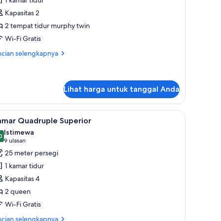
1 kamar tidur
win
Kapasitas 2
tandar
2 tempat tidur murphy twin
Wi-Fi Gratis
ncian
ncian selengkapnya
bih
jut
tuk
mar
Lihat harga untuk tanggal Anda
in
andar
gan kota
ihat
Kamar Quadruple Superior | Seprai premium, 
11
amar Quadruple Superior
emua
Istimewa
oto
0
,0 dari 10
(9
9 ulasan
ntuk
ulasan)
25 meter persegi
amar
1 kamar tidur
uadruple
Kapasitas 4
uperior
2 queen
Wi-Fi Gratis
ncian
ncian selengkapnya