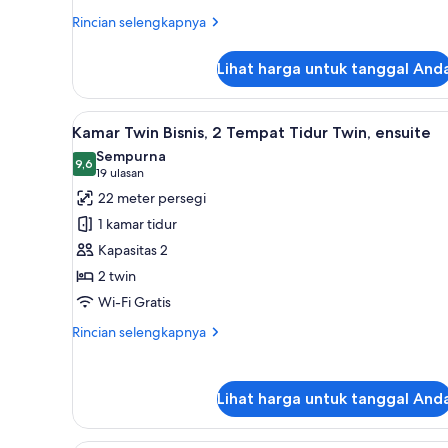
Rincian
Rincian selengkapnya
lebih
lanjut
Lihat harga untuk tanggal And
untuk
Kamar
Double
Lihat
Kamar Twin Bisnis, 2 Tempat Ti
6
Superior
Kamar Twin Bisnis, 2 Tempat Tidur Twin, ensuite
semua
Sempurna
foto
9,6
9,6 dari 10
(19
19 ulasan
untuk
ulasan)
22 meter persegi
Kamar
1 kamar tidur
Twin
Kapasitas 2
Bisnis,
2 twin
2
Wi-Fi Gratis
Tempat
Tidur
Rincian
Rincian selengkapnya
Twin,
lebih
lanjut
ensuite
untuk
Lihat harga untuk tanggal And
Kamar
Twin
Bisnis,