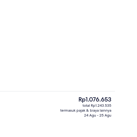
uple Panorama | Pemandangan dari kamar
Ruang duduk lobi
Harga
Rp1.076.653
saat
total Rp1.243.535
ini
termasuk pajak & biaya lainnya
 dari properti
Kamar Double Panorama | Pemandan
Rp1.076.653
24 Agu - 25 Agu