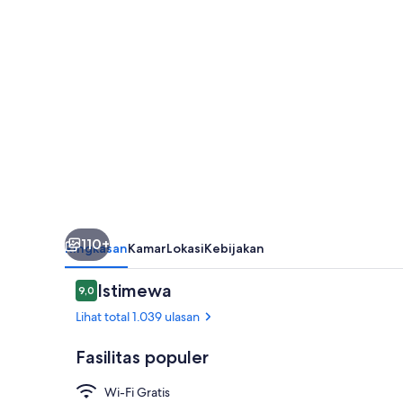
110+
Ringkasan
Kamar
Lokasi
Kebijakan
Ulasan
Istimewa
9,0
9,0 dari 10
Lihat total 1.039 ulasan
Fasilitas populer
Wi-Fi Gratis