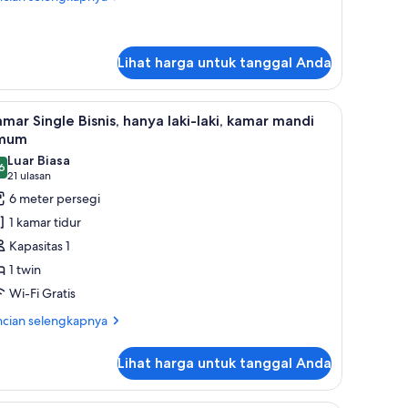
bih
jut
tuk
mar
Lihat harga untuk tanggal Anda
adruple
perior
ut, dan brankas
antalan ekstra lembut, dan brankas
ihat
Seprai premium, selimut bulu angsa, bantalan
6
mar Single Bisnis, hanya laki-laki, kamar mandi
emua
mum
oto
Luar Biasa
6
ntuk
,6 dari 10
(21
21 ulasan
amar
ulasan)
6 meter persegi
ingle
1 kamar tidur
snis,
Kapasitas 1
anya
1 twin
ki-
Wi-Fi Gratis
ki,
amar
ncian
ncian selengkapnya
bih
andi
jut
mum
Lihat harga untuk tanggal Anda
tuk
mar
ngle