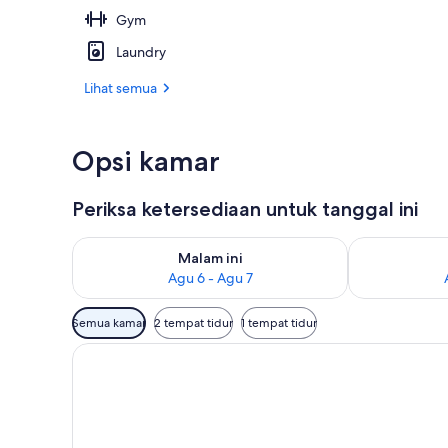
Gym
Kamar Quadru
Laundry
Lihat semua
Opsi kamar
Periksa ketersediaan untuk tanggal ini
Periksa ketersediaan untuk malam ini Agu 6 - Agu 7
Periksa keter
Malam ini
Agu 6 - Agu 7
Filter
Semua kamar
2 tempat tidur
1 tempat tidur
tersedia
untuk
kamar