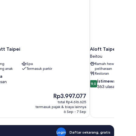
tt Taipei
Aloft Taipei Beitou
Beitou
ang
Spa
Ramah hewan
ng anak
Termasuk parkir
peliharaan
Restoran
wa
9.0
Istimewa
asan
9,0
dari
363 ulasan
10,
Harga
Rp3.997.077
Istimewa,
sekarang
total Rp4.616.625
363
Rp3.997.077
termasuk pajak & biaya lainnya
ulasan
6 Sep - 7 Sep
Login
Daftar sekarang, gratis