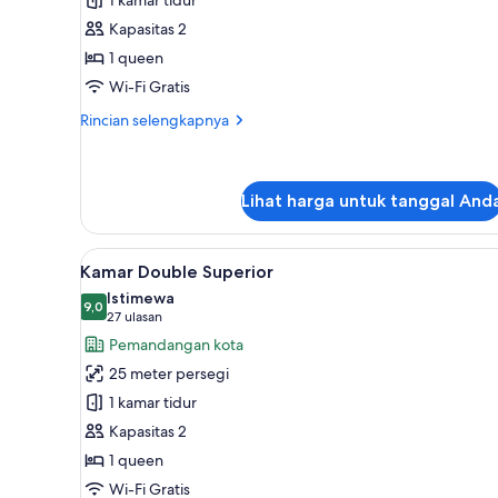
1 kamar tidur
Double
Kapasitas 2
Standar,
1 queen
tanpa
Wi-Fi Gratis
jendela
Rincian
Rincian selengkapnya
lebih
lanjut
untuk
Kamar
Lihat harga untuk tanggal And
Double
Standar,
Lihat
Kamar Double Superior | Sepra
tanpa
8
Kamar Double Superior
jendela
semua
Istimewa
foto
9,0
9,0 dari 10
(27
27 ulasan
untuk
ulasan)
Pemandangan kota
Kamar
25 meter persegi
Double
1 kamar tidur
Superior
Kapasitas 2
1 queen
Wi-Fi Gratis