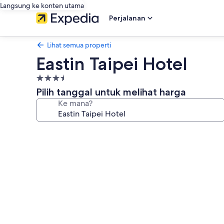
Langsung ke konten utama
Perjalanan
Lihat semua properti
Eastin Taipei Hotel
Properti
bintang
Pilih tanggal untuk melihat harga
3.5
Ke mana?
Galeri
foto
untuk
Eastin
Taipei
Hotel