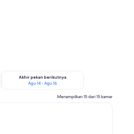
t, dan brankas
n ini Agu 7 - Agu 9
Periksa ketersediaan untuk akhir pekan berikutnya Agu 14 - A
Akhir pekan berikutnya
Agu 14 - Agu 16
Menampilkan 15 dari 15 kamar