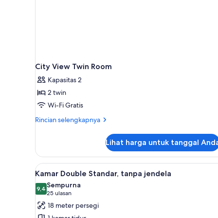
City View Twin Room
Kapasitas 2
2 twin
Wi-Fi Gratis
Rincian
Rincian selengkapnya
lebih
lanjut
Lihat harga untuk tanggal And
untuk
City
View
Lihat
Kamar Double Standar, tanpa j
12
Twin
Kamar Double Standar, tanpa jendela
semua
Room
Sempurna
foto
9,4
9,4 dari 10
(25
25 ulasan
untuk
ulasan)
18 meter persegi
Kamar