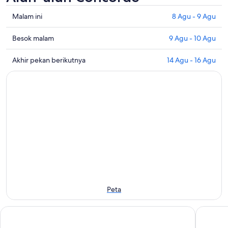
Periksa
Malam ini
8 Agu - 9 Agu
semua
harga
Periksa
Besok malam
9 Agu - 10 Agu
di
harga
dekat
dekat
Periksa
Akhir pekan berikutnya
14 Agu - 16 Agu
Alun-
dengan
semua
alun
Alun-
harga
Concorde
alun
di
untuk
Concorde
dekat
malam
untuk
Alun-
ini,
besok
alun
8
malam,
Concorde
Agu
9
untuk
-
Agu
akhir
9
-
pekan
Agu
10
depan,
Agu
14
Peta
Agu
-
Novotel Paris Les Halles
Hotel D
16