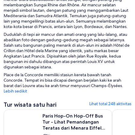
melambangkan Sungai Rhine dan Rhône. Air mancur selatan
menjadi simbol lautan, dengan patung yang menggambarkan Laut
Mediterania dan Samudra Atlantik. Temukan juga patung-patung
lain yang mengelilingi batas alun-alun. Semuanya melambangkan
kota-kota besar di Prancis, antara lain Lyon, Bordeaux, dan Nantes.
Duduklah di tepi air mancur dan amati orang yang lalu-lalang, atau
abadikan foto dengan gedung-gedung megah sebagai latarnya.
Salah satu bangunan paling menarik di alun-alun ini adalah Hôtel de
Crillon dan Hôtel dela Marine yang identik, yaitu markas besar
Angkatan Laut Prancis. Dipisahkan oleh jalan Rue Royale, kedua
bangunan ini dahulu dibangun atas perintah Louis XV untuk
digunakan sebagai istana.
Place de la Concorde memiliki stasiun kereta bawah tanah
Concorde. Tempat ini bisa dicapai dengan berjalan kaki ke arah
barat dari Louvre atau ke arah timur menyusuri Champs-Élysées.
Lebih sedikit
Tur wisata satu hari
Lihat total 248 aktivitas
Paris Hop-On Hop-Off Bus Tur - Lihat Pemandangan Teratas d
Pelayaran 
Paris Hop-On Hop-Off Bus
Tur - Lihat Pemandangan
Teratas dari Menara Eiffel...