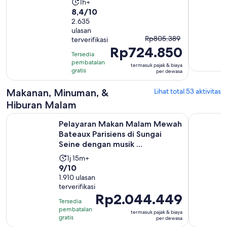
Durasi
1h+
8.4
8,4/10
aktivitas
dari
2.635
adalah
ulasan
10
1
Harga
Rp805.389
terverifikasi
dengan
hari
Rp724.850
sebelumnya
2635
Tersedia
adalah
pembatalan
ulasan
termasuk pajak & biaya
Rp805.389
gratis
per dewasa
dan
harga
Makanan, Minuman, &
Lihat total 53 aktivitas
saat
Hiburan Malam
ini
Pelayaran Makan Malam Mewah Bateaux Parisiens di Sungai S
Makan mal
adalah
Pelayaran Makan Malam Mewah
Rp724.850
Bateaux Parisiens di Sungai
Seine dengan musik ...
per
dewasa
Durasi
1j 15m+
9.0
9/10
aktivitas
dari
1.910 ulasan
adalah
terverifikasi
10
1
Harga
Rp2.044.449
dengan
jam
Tersedia
Rp2.044.449
1910
pembatalan
15
termasuk pajak & biaya
per
gratis
per dewasa
ulasan
menit