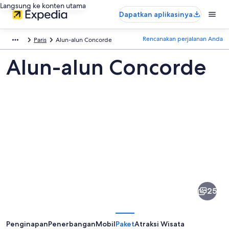
Langsung ke konten utama
Dapatkan aplikasinya
Rencanakan perjalanan Anda
Paris
Alun-alun Concorde
Alun-alun Concorde
Foto
dari
Alun-
25
alun
Concorde
Penginapan
Penerbangan
Mobil
Paket
Atraksi Wisata