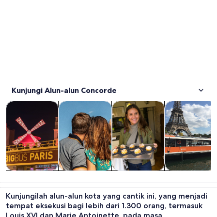
Kunjungi Alun-alun Concorde
Buka di tab baru
Buka di tab baru
Tur wisata satu hari
Sejarah & budaya
Makanan, Minuman, & Hibura
Kapal pesiar & 
Tur wisata satu
Sejarah &
Makanan,
Kapal pesiar &
hari
budaya
Minuman, &
tur kapal
Kunjungilah alun-alun kota yang cantik ini, yang menjadi
Hiburan
tempat eksekusi bagi lebih dari 1.300 orang, termasuk
Malam
Louis XVI dan Marie Antoinette, pada masa