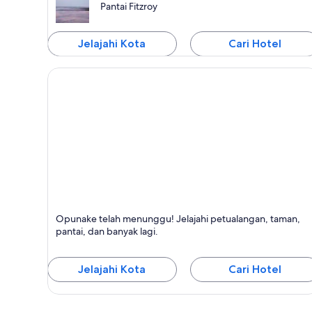
Pantai Fitzroy
Jelajahi Kota
Cari Hotel
Opunake
Opunake telah menunggu! Jelajahi petualangan, taman,
Terkenal dengan Makan, Petualangan, dan Taman
pantai, dan banyak lagi.
Alam
Jelajahi Kota
Cari Hotel