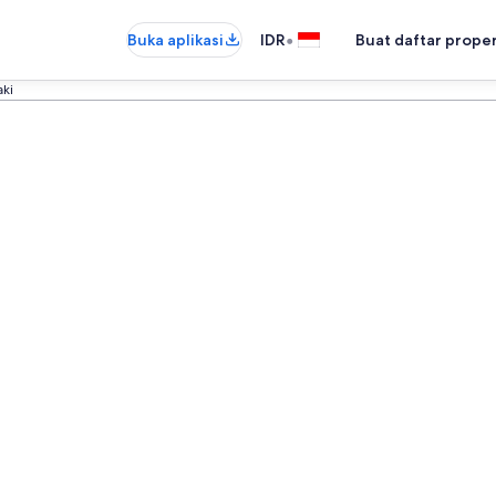
•
Buka aplikasi
IDR
Buat daftar prope
aki