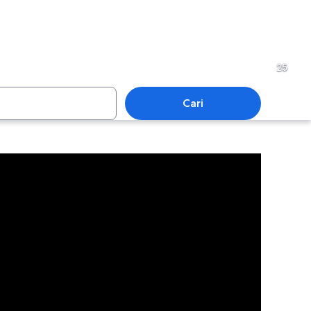
Taranaki
25
Cari
Taranaki