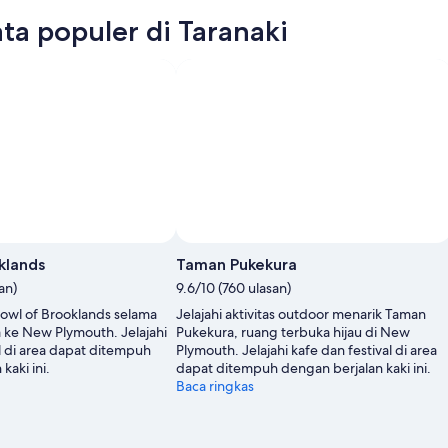
ta populer di Taranaki
klands
Taman Pukekura
an)
9.6/10 (760 ulasan)
 Bowl of Brooklands selama
Jelajahi aktivitas outdoor menarik Taman
 ke New Plymouth. Jelajahi
Pukekura, ruang terbuka hijau di New
al di area dapat ditempuh
Plymouth. Jelajahi kafe dan festival di area
kaki ini.
dapat ditempuh dengan berjalan kaki ini.
Baca ringkas