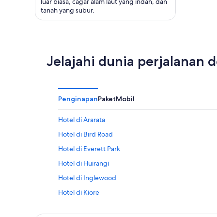
luar biasa, cagar alam laut yang indah, dan
tanah yang subur.
Jelajahi dunia perjalanan 
Penginapan
Paket
Mobil
Hotel di Ararata
Hotel di Bird Road
Hotel di Everett Park
Hotel di Huirangi
Hotel di Inglewood
Hotel di Kiore
Hotel di Manaia