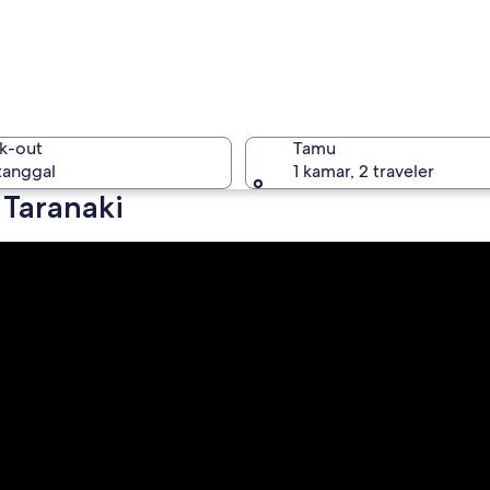
Taranaki
k-out
Tamu
 tanggal
1 kamar, 2 traveler
 Taranaki
Taranaki