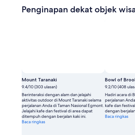
Penginapan dekat objek wisa
Mount Taranaki
Bowl of Broo
9.4/10 (303 ulasan)
9.2/10 (408 ulas
Berinteraksi dengan alam dan jelajahi
Hadiri acara di
aktivitas outdoor di Mount Taranaki selama
perjalanan Anda
perjalanan Anda di Taman Nasional Egmont.
kafe dan festiv
Jelajahi kafe dan festival di area dapat
dengan berjalan 
ditempuh dengan berjalan kaki ini.
Baca ringkas
Baca ringkas