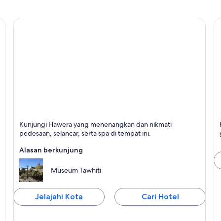
Hawera
S
Kunjungi Hawera yang menenangkan dan nikmati
Terkenal dengan Bersantai, Pedesaan, dan Selancar
T
pedesaan, selancar, serta spa di tempat ini.
Alasan berkunjung
Museum Tawhiti
Jelajahi Kota
Cari Hotel