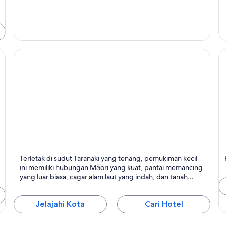
Urenui
O
Terletak di sudut Taranaki yang tenang, pemukiman kecil
Terkenal dengan Taman Alam
T
ini memiliki hubungan Māori yang kuat, pantai memancing
B
yang luar biasa, cagar alam laut yang indah, dan tanah
yang subur.
Jelajahi Kota
Cari Hotel