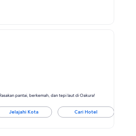
akura
Rasakan pantai, berkemah, dan tepi laut di Oakura!
erkenal dengan Pantai, Orang yang Ramah, dan
erkemah
Jelajahi Kota
Cari Hotel