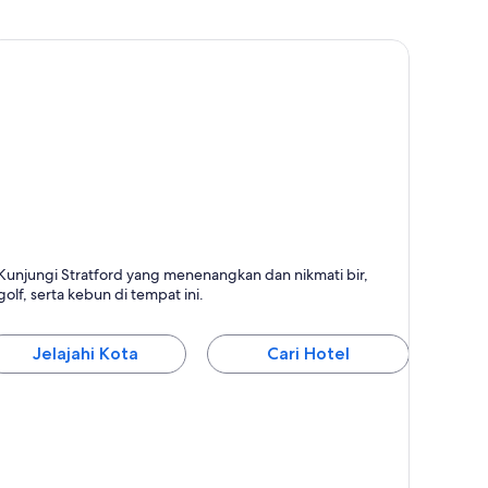
tratford
Kunjungi Stratford yang menenangkan dan nikmati bir,
erkenal dengan Spa, Renang, dan Kafe
golf, serta kebun di tempat ini.
Jelajahi Kota
Cari Hotel