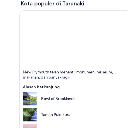
Kota populer di Taranaki
New Plymouth
New Plymouth telah menanti: monumen, museum,
Terkenal dengan Belanja, Cocok untuk keluarga, dan
makanan, dan banyak lagi!
Museum
Alasan berkunjung
Bowl of Brooklands
Taman Pukekura