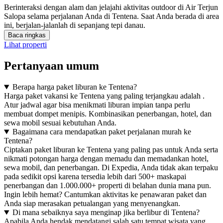
Berinteraksi dengan alam dan jelajahi aktivitas outdoor di Air Terjun
Salopa selama perjalanan Anda di Tentena. Saat Anda berada di area
ini, berjalan-jalanlah di sepanjang tepi danau.
Baca ringkas
Lihat properti
Pertanyaan umum
Berapa harga paket liburan ke Tentena?
Harga paket vakansi ke Tentena yang paling terjangkau adalah .
Atur jadwal agar bisa menikmati liburan impian tanpa perlu
membuat dompet menipis. Kombinasikan penerbangan, hotel, dan
sewa mobil sesuai kebutuhan Anda.
Bagaimana cara mendapatkan paket perjalanan murah ke
Tentena?
Ciptakan paket liburan ke Tentena yang paling pas untuk Anda serta
nikmati potongan harga dengan memadu dan memadankan hotel,
sewa mobil, dan penerbangan. Di Expedia, Anda tidak akan terpaku
pada sedikit opsi karena tersedia lebih dari 500+ maskapai
penerbangan dan 1.000.000+ properti di belahan dunia mana pun.
Ingin lebih hemat? Cantumkan aktivitas ke penawaran paket dan
Anda siap merasakan petualangan yang menyenangkan.
Di mana sebaiknya saya menginap jika berlibur di Tentena?
Apabila Anda hendak mendatangi salah satu tempat wisata yang