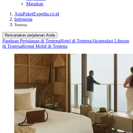
Masukan
Asia
Paket
Expedia.co.id
Indonesia
Tentena
Rencanakan perjalanan Anda
Panduan Perjalanan di Tentena
Hotel di Tentena
Akomodasi Liburan
di Tentena
Rental Mobil di Tentena