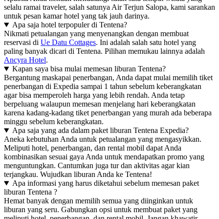
selalu ramai traveler, salah satunya Air Terjun Salopa, kami sarankan
untuk pesan kamar hotel yang tak jauh darinya.
Apa saja hotel terpopuler di Tentena?
Nikmati petualangan yang menyenangkan dengan membuat
reservasi di
Ue Datu Cottages
. Ini adalah salah satu hotel yang
paling banyak dicari di Tentena. Pilihan memukau lainnya adalah
Ancyra Hotel
.
Kapan saya bisa mulai memesan liburan Tentena?
Bergantung maskapai penerbangan, Anda dapat mulai memilih tiket
penerbangan di Expedia sampai 1 tahun sebelum keberangkatan
agar bisa memperoleh harga yang lebih rendah. Anda tetap
berpeluang walaupun memesan menjelang hari keberangkatan
karena kadang-kadang tiket penerbangan yang murah ada beberapa
minggu sebelum keberangkatan.
Apa saja yang ada dalam paket liburan Tentena Expedia?
Aneka kebutuhan Anda untuk petualangan yang mengasyikkan.
Meliputi hotel, penerbangan, dan rental mobil dapat Anda
kombinasikan sesuai gaya Anda untuk mendapatkan promo yang
menguntungkan. Cantumkan juga tur dan aktivitas agar kian
terjangkau. Wujudkan liburan Anda ke Tentena!
Apa informasi yang harus diketahui sebelum memesan paket
liburan Tentena ?
Hemat banyak dengan memilih semua yang diinginkan untuk
liburan yang seru. Gabungkan opsi untuk membuat paket yang
meliputi hotel, penerbangan, dan rental mobil. Jangan khawatir.