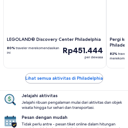
LEGOLAND® Discovery Center Philadelphia
Pergi ke
Philadel
Rp451.444
80%
traveler merekomendasikan
ini
82%
travel
per dewasa
merekomend
Lihat semua aktivitas di Philadelphia
Jelajahi aktivitas
Jelajahi ribuan pengalaman mulai dari aktivitas dan objek
wisata hingga tur sehari dan transportasi.
Pesan dengan mudah
Tidak perlu antre - pesan tiket online dalam hitungan