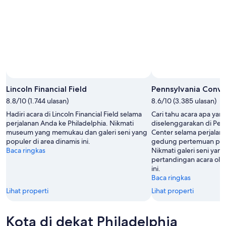
Lincoln Financial Field
Pennsylvania Conve
8.8/10 (1.744 ulasan)
8.6/10 (3.385 ulasan)
Hadiri acara di Lincoln Financial Field selama
Cari tahu acara apa ya
perjalanan Anda ke Philadelphia. Nikmati
diselenggarakan di Pen
museum yang memukau dan galeri seni yang
Center selama perjalan
populer di area dinamis ini.
gedung pertemuan popul
Baca ringkas
Nikmati galeri seni yang
pertandingan acara olah
ini.
Baca ringkas
Lihat properti
Lihat properti
Kota di dekat Philadelphia