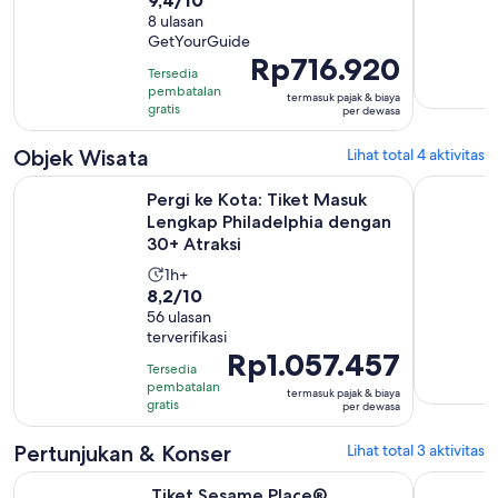
aktivitas
dari
8 ulasan
adalah
GetYourGuide
10
2
Harga
Rp716.920
dengan
jam
Tersedia
Rp716.920
8
pembatalan
termasuk pajak & biaya
per
gratis
per dewasa
ulasan
dewasa
Objek Wisata
Lihat total 4 aktivitas
Pergi ke Kota: Tiket Masuk Lengkap Philadelphia dengan 30+
LEGOLAND®
Pergi ke Kota: Tiket Masuk
Lengkap Philadelphia dengan
30+ Atraksi
Durasi
1h+
8.2
8,2/10
aktivitas
dari
56 ulasan
adalah
terverifikasi
10
1
Harga
Rp1.057.457
dengan
hari
Tersedia
Rp1.057.457
56
pembatalan
termasuk pajak & biaya
per
gratis
per dewasa
ulasan
dewasa
Pertunjukan & Konser
Lihat total 3 aktivitas
Buka di tab baru
Tiket Sesame Place®
Philadelphi
Tiket Sesame Place®