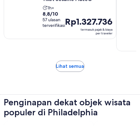
Durasi
1h+
8.8
8,8/10
aktivitas
Harga
Rp1.327.736
dari
57 ulasan
adalah
terverifikasi
Rp1.327.736
10
1
termasuk pajak & biaya
per
dengan
hari
per traveler
traveler
57
ulasan
Buka
Lihat semua
di
tab
baru
Penginapan dekat objek wisata
populer di Philadelphia