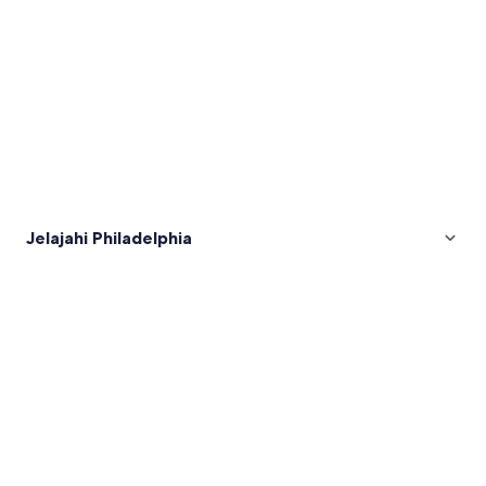
Jelajahi Philadelphia
Foto
dari