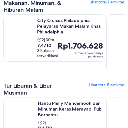
Makanan, Minuman, &
Lihat total 7 aktivitas
Hiburan Malam
City Cruises Philadelphia Pelayaran Makan Malam Khas Phila
Bersantap 
City Cruises Philadelphia
Pelayaran Makan Malam Khas
Philadelphia
Durasi
2j 30m
Harga
Rp1.706.628
7.4
7,4/10
aktivitas
Rp1.706.628
dari
39 ulasan
adalah
termasuk pajak & biaya
per
terverifikasi
10
per dewasa
2
dewasa
dengan
jam
39
30
ulasan
menit
Tur Liburan & Libur
Lihat total 5 aktivitas
Musiman
Hantu Philly Mencemooh dan Minuman Keras Merayapi Pub
Tur Hantu 
Hantu Philly Mencemooh dan
Minuman Keras Merayapi Pub
Berhantu
Durasi
2j
9.4
9,4/10