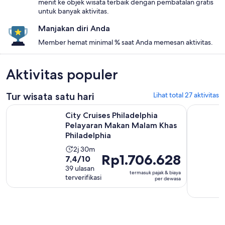
menit ke objek wisata terbaik dengan pembatalan gratis
untuk banyak aktivitas.
Manjakan diri Anda
Member hemat minimal % saat Anda memesan aktivitas.
Aktivitas populer
Tur wisata satu hari
Lihat total 27 aktivitas
City Cruises Philadelphia Pelayaran Makan Malam Khas Phila
Tur Bus Wi
City Cruises Philadelphia
Pelayaran Makan Malam Khas
Philadelphia
Durasi
2j 30m
Harga
Rp1.706.628
7.4
7,4/10
aktivitas
Rp1.706.628
dari
39 ulasan
adalah
termasuk pajak & biaya
per
terverifikasi
10
per dewasa
2
dewasa
dengan
jam
39
30
ulasan
menit