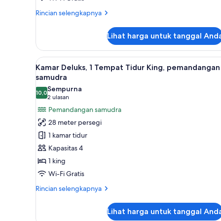
Twin
Rincian
Rincian selengkapnya
Room
lebih
lanjut
No
Lihat harga untuk tanggal And
untuk
Smoking
Standard
Twin
Lihat
Brankas, meja kerja, tirai ked
6
Room
Kamar Deluks, 1 Tempat Tidur King, pemandangan
semua
No
samudra
Smoking
foto
Sempurna
10,0
untuk
10,0 dari 10
(2
2 ulasan
Kamar
ulasan)
Pemandangan samudra
Deluks,
28 meter persegi
1
1 kamar tidur
Tempat
Kapasitas 4
Tidur
1 king
King,
Wi-Fi Gratis
pemandangan
samudra
Rincian
Rincian selengkapnya
lebih
lanjut
Lihat harga untuk tanggal And
untuk