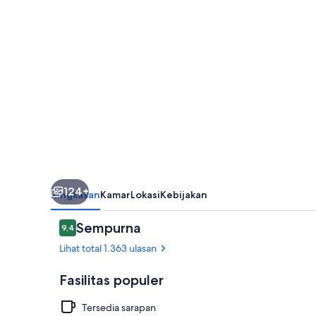
124+
Ringkasan
Kamar
Lokasi
Kebijakan
Ulasan
Sempurna
9,4
9,4 dari 10
Lihat total 1.363 ulasan
Fasilitas populer
Tersedia sarapan