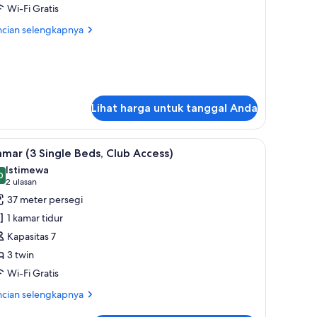
lub,
Wi-Fi Gratis
ncian
ncian selengkapnya
empat
bih
idur
jut
tuk
win
mar
ub,
Lihat harga untuk tanggal Anda
mpat
dur
a, dan kedap suara
in
ihat
Kamar (3 Single Beds, Club Access) | Brankas, 
6
mar (3 Single Beds, Club Access)
emua
Istimewa
oto
0
,0 dari 10
(2
2 ulasan
ntuk
ulasan)
37 meter persegi
amar
1 kamar tidur
3
Kapasitas 7
ingle
3 twin
eds,
Wi-Fi Gratis
lub
ccess)
ncian
ncian selengkapnya
bih