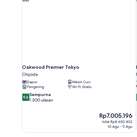
King,
pemandangan
samudra
Oakwood Premier Tokyo
Chiyoda
Dapur
Mesin Cuci
Pengering
Wi-Fi Gratis
9.6
Sempurna
9,6
dari
1.300 ulasan
10,
Sempurna,
Harga
Rp7.005.196
1.300
sekarang
ulasan
total Rp8.630.402
Rp7.005.196
10 Agu - 11 Agu