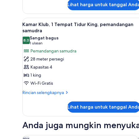
Access)
1
Lihat harga untuk tanggal And
Tempat
Tidur
King
Lihat
Brankas, meja kerja, tirai ked
7
Kamar Klub, 1 Tempat Tidur King, pemandangan
(Club
semua
samudra
Access)
foto
Sangat bagus
8,0
untuk
8,0 dari 10
(1
1 ulasan
Kamar
ulasan)
Pemandangan samudra
Klub,
28 meter persegi
1
Kapasitas 4
Tempat
1 king
Tidur
Wi-Fi Gratis
King,
pemandangan
Rincian
Rincian selengkapnya
lebih
samudra
lanjut
Lihat harga untuk tanggal And
untuk
Kamar
Klub,
Anda juga mungkin menyuka
1
Tempat
Tidur
Oakwood Premier Tokyo
Iklan