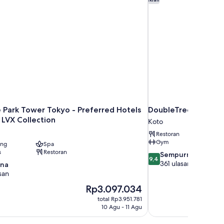
e Park Tower Tokyo - Preferred Hotels
DoubleTree by Hilto
 LVX Collection
Koto
Restoran
Gym
ang
Spa
s
Restoran
9.4
Sempurna
9,4
dari
361 ulasan
na
10,
san
Sempurna,
Harga
Rp3.097.034
361
sekarang
ulasan
total Rp3.951.781
Rp3.097.034
10 Agu - 11 Agu