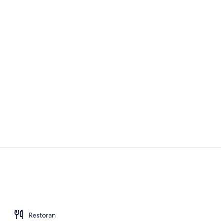
Brankas, mej
Eksterior
Restoran