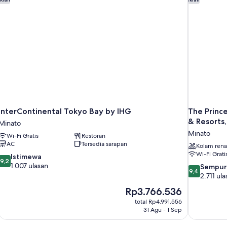
InterContinental Tokyo Bay by IHG
The Princ
& Resorts,
Minato
Minato
Wi-Fi Gratis
Restoran
AC
Tersedia sarapan
Kolam ren
Wi-Fi Grati
9.2
Istimewa
9,2
dari
1.007 ulasan
9.4
Sempur
9,4
10,
dari
2.711 ula
Istimewa,
10,
Harga
Rp3.766.536
1.007
Sempurna,
sekarang
ulasan
total Rp4.991.556
2.711
Rp3.766.536
31 Agu - 1 Sep
ulasan