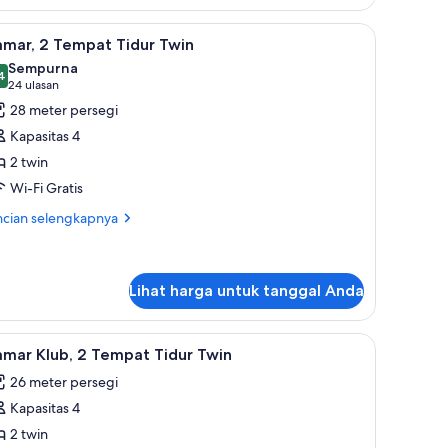
ngle
as | Brankas, meja kerja, tirai kedap cahaya, dan kedap suara
ds)
ihat
Brankas, meja kerja, tirai kedap cahaya, dan 
6
amar, 2 Tempat Tidur Twin
emua
Sempurna
oto
4
,4 dari 10
(24
24 ulasan
ntuk
ulasan)
28 meter persegi
amar,
Kapasitas 4
2 twin
empat
Wi-Fi Gratis
idur
win
ncian
ncian selengkapnya
bih
jut
tuk
mar,
Lihat harga untuk tanggal Anda
mpat
kas, meja kerja, tirai kedap cahaya, dan kedap suara
ihat
Brankas, meja kerja, tirai kedap cahaya, dan 
dur
6
mar Klub, 2 Tempat Tidur Twin
in
emua
26 meter persegi
oto
Kapasitas 4
ntuk
amar
2 twin