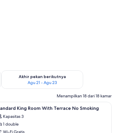
 ini Agu 14 - Agu 16
Periksa ketersediaan untuk akhir pekan berikutnya Agu 21 - A
Akhir pekan berikutnya
Agu 21 - Agu 23
Menampilkan 18 dari 18 kamar
a, dan kedap suara
ihat
Brankas, meja kerja, tirai kedap cahaya, dan 
1
tandard King Room With Terrace No Smoking
emua
Kapasitas 3
oto
1 double
ntuk
tandard
Wi-Fi Gratis