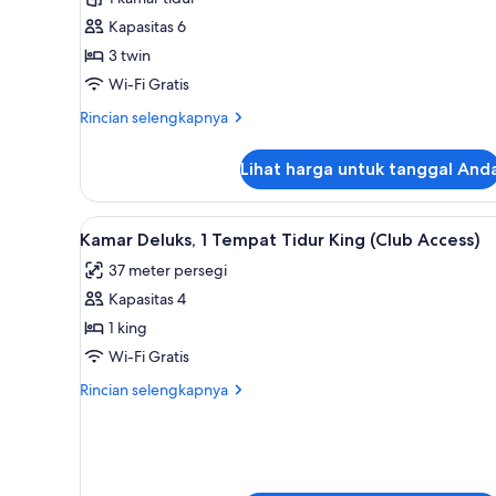
(3
Kapasitas 6
Single
3 twin
Beds,
Wi-Fi Gratis
Kids-
Friendly)
Rincian
Rincian selengkapnya
lebih
lanjut
Lihat harga untuk tanggal And
untuk
Kamar
(3
Lihat
Kamar Deluks, 1 Tempat Tidur K
5
Single
Kamar Deluks, 1 Tempat Tidur King (Club Access)
semua
Beds,
37 meter persegi
Kids-
foto
Friendly)
Kapasitas 4
untuk
Kamar
1 king
Deluks,
Wi-Fi Gratis
1
Rincian
Rincian selengkapnya
Tempat
lebih
Tidur
lanjut
untuk
King
Kamar
(Club
Deluks,