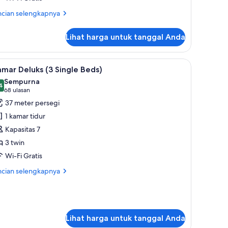
ing
ncian
ncian selengkapnya
oom
bih
jut
ith
Lihat harga untuk tanggal Anda
tuk
errace
andard
o
ng
 Twin Bed) | Brankas, meja kerja, tirai kedap cahaya, dan kedap suara
ihat
Kamar Deluks (3 Single Beds) | Brankas, meja 
6
moking
oom
mar Deluks (3 Single Beds)
emua
th
Sempurna
rrace
oto
4
,4 dari 10
(68
68 ulasan
o
ntuk
ulasan)
37 meter persegi
oking
amar
1 kamar tidur
eluks
Kapasitas 7
3
3 twin
ingle
Wi-Fi Gratis
eds)
ncian
ncian selengkapnya
bih
jut
tuk
mar
luks
Lihat harga untuk tanggal Anda