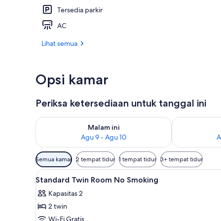
Tersedia parkir
3 restoran; 
AC
Lihat semua
Opsi kamar
Periksa ketersediaan untuk tanggal ini
Periksa ketersediaan untuk malam ini Agu 9 - Agu 10
Periksa keter
Malam ini
Agu 9 - Agu 10
A
Filter
Semua kamar
2 tempat tidur
1 tempat tidur
3+ tempat tidur
tersedia
Lihat
Brankas, meja kerja, tirai ked
untuk
1
Standard Twin Room No Smoking
semua
kamar
Kapasitas 2
foto
2 twin
untuk
Standard
Wi-Fi Gratis