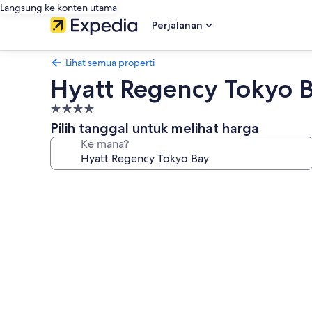
Langsung ke konten utama
Perjalanan
Lihat semua properti
Hyatt Regency Tokyo 
Properti
bintang
Pilih tanggal untuk melihat harga
4.0
Ke mana?
Galeri
foto
untuk
Hyatt
Regency
Tokyo
Bay