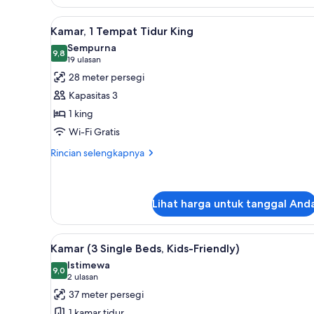
Kamar
Deluks,
Lihat
Brankas, meja kerja, tirai ked
5
1
Kamar, 1 Tempat Tidur King
semua
Tempat
Sempurna
Tidur
foto
9,8
9,8 dari 10
(19
19 ulasan
King,
untuk
ulasan)
28 meter persegi
pemandangan
Kamar,
samudra
Kapasitas 3
1
1 king
Tempat
Wi-Fi Gratis
Tidur
King
Rincian
Rincian selengkapnya
lebih
lanjut
untuk
Kamar,
Lihat harga untuk tanggal And
1
Tempat
Lihat
Kamar (3 Single Beds, Kids-Frie
Tidur
6
Kamar (3 Single Beds, Kids-Friendly)
King
semua
Istimewa
foto
9,0
9,0 dari 10
(2
2 ulasan
untuk
ulasan)
37 meter persegi
Kamar
1 kamar tidur