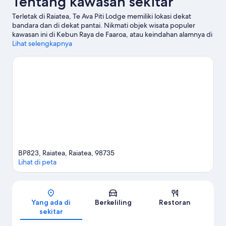
Tentang kawasan sekitar
Terletak di Raiatea, Te Ava Piti Lodge memiliki lokasi dekat
bandara dan di dekat pantai. Nikmati objek wisata populer
kawasan ini di Kebun Raya de Faaroa, atau keindahan alamnya di
Gunung Tapioi dan Mont Temehani. Marina Raiatea dan Titik
Lihat selengkapnya
Pandang La Promenade des Gabbros adalah tempat-tempat
lain yang juga sebaiknya tidak dilewatkan. Menyelam,
snorkeling, dan selancar angin menawarkan kesempatan
menarik untuk menjelajahi perairan sekitar, atau Anda juga bisa
bertualang dengan jalur hiking/sepeda yang berada tak jauh.
Kunjungi panduan perjalanan kami untuk Raiatea
Lihat Wisma lainnya di Raiatea
BP823, Raiatea, Raiatea, 98735
Lihat di peta
Peta
Yang ada di
Berkeliling
Restoran
sekitar