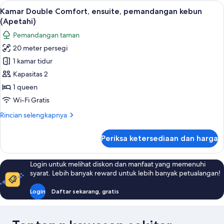
Double
Lihat
Busa memori, tirai kedap cahaya, dan W
16
Tradisional,
Kamar Double Comfort, ensuite, pemandangan kebun
semua
ensuite,
(Apetahi)
pemandangan
foto
Pemandangan taman
kebun
untuk
(Tipanier)
20 meter persegi
Kamar
1 kamar tidur
Double
Comfort,
Kapasitas 2
ensuite,
1 queen
pemandangan
Wi-Fi Gratis
kebun
Rincian
Rincian selengkapnya
(Apetahi)
lebih
lanjut
Periksa ketersediaan dan harga
untuk
Kamar
Double
Login untuk melihat diskon dan manfaat yang memenuhi
Comfort,
syarat. Lebih banyak reward untuk lebih banyak petualangan!
ensuite,
pemandangan
Login
Daftar sekarang, gratis
kebun
(Apetahi)