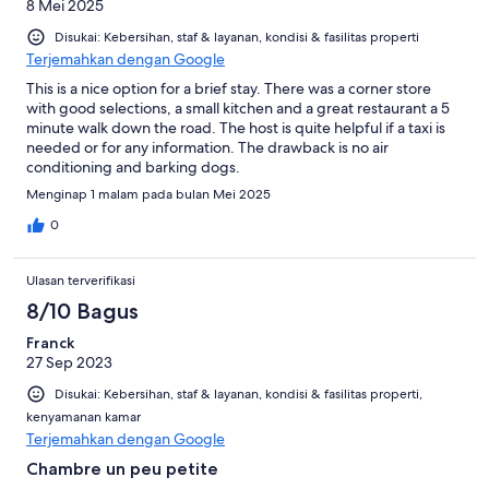
8 Mei 2025
Disukai: Kebersihan, staf & layanan, kondisi & fasilitas properti
Terjemahkan dengan Google
This is a nice option for a brief stay. There was a corner store
with good selections, a small kitchen and a great restaurant a 5
minute walk down the road. The host is quite helpful if a taxi is
needed or for any information. The drawback is no air
conditioning and barking dogs.
Menginap 1 malam pada bulan Mei 2025
0
Ulasan terverifikasi
8/10 Bagus
Franck
27 Sep 2023
Disukai: Kebersihan, staf & layanan, kondisi & fasilitas properti,
kenyamanan kamar
Terjemahkan dengan Google
Chambre un peu petite