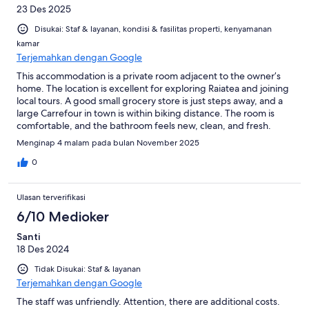
23 Des 2025
Disukai: Staf & layanan, kondisi & fasilitas properti, kenyamanan
kamar
Terjemahkan dengan Google
This accommodation is a private room adjacent to the owner’s
home. The location is excellent for exploring Raiatea and joining
local tours. A good small grocery store is just steps away, and a
large Carrefour in town is within biking distance. The room is
comfortable, and the bathroom feels new, clean, and fresh.
Outside, there is a seating area with chairs, a table, and patio
Menginap 4 malam pada bulan November 2025
umbrellas, offering views of the lush green mountains. A few
friendly and adorable dogs stop by from time to time, adding to
0
the friendly atmosphere. Bikes are available and suitable for
short trips. The outdoor kitchen is shared with the other guest
Ulasan terverifikasi
room and offers plenty of refrigerator space. While functional,
the kitchen could be a bit cleaner and some utensils would
6/10 Medioker
benefit from an upgrade. Overall, this place exceeded my
Santi
expectations and is likely one of the best budget-friendly
18 Des 2024
options close to town (Uturoa).
Tidak Disukai: Staf & layanan
Terjemahkan dengan Google
The staff was unfriendly. Attention, there are additional costs.