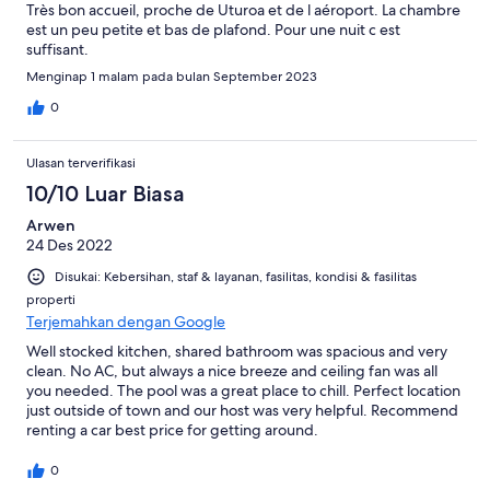
Très bon accueil, proche de Uturoa et de l aéroport. La chambre
est un peu petite et bas de plafond. Pour une nuit c est
suffisant.
Menginap 1 malam pada bulan September 2023
0
Ulasan terverifikasi
10/10 Luar Biasa
Arwen
24 Des 2022
Disukai: Kebersihan, staf & layanan, fasilitas, kondisi & fasilitas
properti
Terjemahkan dengan Google
Well stocked kitchen, shared bathroom was spacious and very
clean. No AC, but always a nice breeze and ceiling fan was all
you needed. The pool was a great place to chill. Perfect location
just outside of town and our host was very helpful. Recommend
renting a car best price for getting around.
0