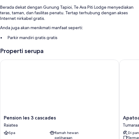
Berada dekat dengan Gunung Tapioi, Te Ava Piti Lodge menyediakan
teras, taman, dan fasilitas penatu. Tertap terhubung dengan akses
Internet nirkabel gratis.
Anda juga akan menikmati manfaat seperti:
Parkir mandiri gratis gratis
Peminjaman sepeda gratis di properti, antar-jemput bandara, dan
Properti serupa
penitipan koper
Layanan concierge, layanan pengantaran makanan hotel, dan meja
Pension les 3 cascades
Apatoa B
pemesanan tur/tiket
Room features
All guestrooms are individually decorated, and boast comforts such as
separate dining areas, in addition to thoughtful touches like free WiFi
and dining tables.
Manfaat ekstra termasuk:
Kamar mandi dengan shower dan perlengkapan mandi gratis
Pension
Apatoa
Pension les 3 cascades
Apatoa
les
Beach
Ruang makan terpisah, dapur umum, dan lemari es
Raiatea
Tumara
3
and
Spa
Ramah hewan
Di pan
cascades
Garden
peliharaan
Termas