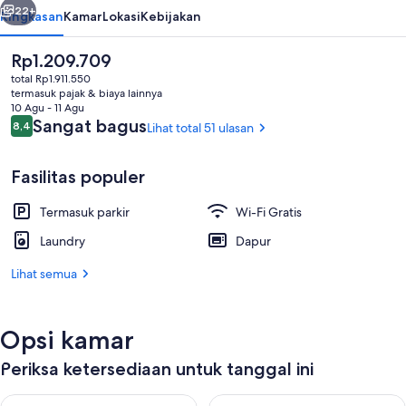
22+
Ringkasan
Kamar
Lokasi
Kebijakan
Harga
Rp1.209.709
saat
total Rp1.911.550
ini
termasuk pajak & biaya lainnya
Rp1.209.709
10 Agu - 11 Agu
Ulasan
Sangat bagus
8,4
Lihat total 51 ulasan
8,4 dari 10
Fasilitas populer
Busa memori, tirai kedap cahaya, dan W
Termasuk parkir
Wi-Fi Gratis
Laundry
Dapur
Lihat semua
Opsi kamar
Periksa ketersediaan untuk tanggal ini
Periksa ketersediaan untuk malam ini Agu 9 - Agu 10
Periksa ketersediaan untuk be