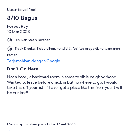
Ulasan terverifikasi
8/10 Bagus
Forest Ray
10 Mar 2023
Disukai: Staf & layanan
Tidak Disukai: Kebersihan, kondisi & fasilitas properti, kenyamanan
kamar
Terjemahkan dengan Google
Don’t Go Here!
Not a hotel, a backyard room in some terrible neighborhood.
Wanted to leave before check in but no where to go. I would
take this off your list. If I ever get a place like this from you It will
be our last!!!
Menginap 1 malam pada bulan Maret 2023