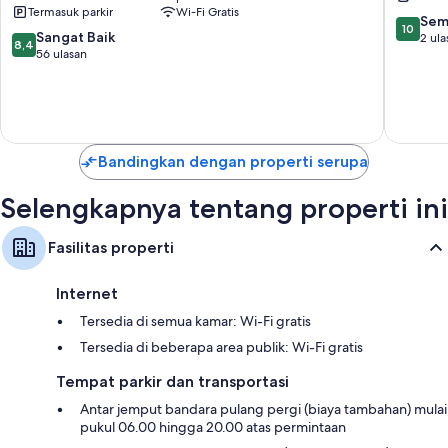
Raiatea
Village
Termasuk parkir
Wi-Fi Gratis
Tumaraa
10.0
Sem
10
8.4
Sangat Baik
dari
2 ula
8,4
dari
56 ulasan
10,
10,
Sempur
Sangat
2
Baik,
ulasan
56
ulasan
Bandingkan dengan properti serupa
Selengkapnya tentang properti ini
Fasilitas properti
Internet
Tersedia di semua kamar: Wi-Fi gratis
Tersedia di beberapa area publik: Wi-Fi gratis
Tempat parkir dan transportasi
Antar jemput bandara pulang pergi (biaya tambahan) mulai
pukul 06.00 hingga 20.00 atas permintaan