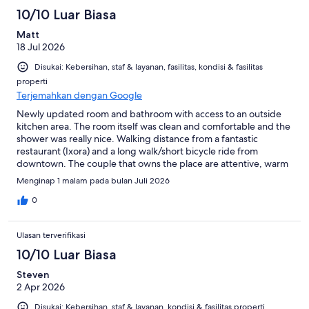
51
10/10 Luar Biasa
ulasan
Matt
18 Jul 2026
Disukai: Kebersihan, staf & layanan, fasilitas, kondisi & fasilitas
properti
Terjemahkan dengan Google
Newly updated room and bathroom with access to an outside
kitchen area. The room itself was clean and comfortable and the
shower was really nice. Walking distance from a fantastic
restaurant (Ixora) and a long walk/short bicycle ride from
downtown. The couple that owns the place are attentive, warm
and welcoming. They were eager to make sure we had what we
Menginap 1 malam pada bulan Juli 2026
needed and let us use their bicycles to explore. Wonderful
people.
0
Ulasan terverifikasi
10/10 Luar Biasa
Steven
2 Apr 2026
Disukai: Kebersihan, staf & layanan, kondisi & fasilitas properti