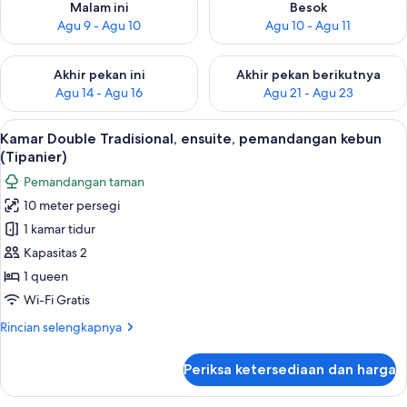
Malam ini
Besok
Agu 9 - Agu 10
Agu 10 - Agu 11
Periksa ketersediaan untuk akhir pekan ini Agu 14 - Agu 16
Periksa ketersediaan untuk ak
Akhir pekan ini
Akhir pekan berikutnya
Agu 14 - Agu 16
Agu 21 - Agu 23
Lihat
Kamar Double Tradisional, ensuite, pe
11
Kamar Double Tradisional, ensuite, pemandangan kebun
semua
(Tipanier)
foto
Pemandangan taman
untuk
10 meter persegi
Kamar
1 kamar tidur
Double
Tradisional,
Kapasitas 2
ensuite,
1 queen
pemandangan
Wi-Fi Gratis
kebun
Rincian
Rincian selengkapnya
(Tipanier)
lebih
lanjut
Periksa ketersediaan dan harga
untuk
Kamar