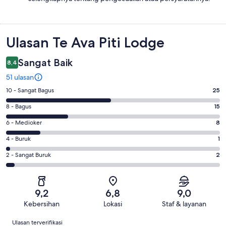
Ulasan
Ulasan Te Ava Piti Lodge
Sangat Baik
8,4
51 ulasan
Penilaian
10 - Sangat Bagus
25
10
Penilaian
8 - Bagus
15
-
8
Sangat
Penilaian
6 - Medioker
8
-
Bagus.
6
Bagus.
Penilaian
4 - Buruk
1
25
-
15
4
dari
Medioker.
Penilaian
2 - Sangat Buruk
2
dari
-
51
8
2
51
Buruk.
ulasan
dari
-
ulasan
1
51
Sangat
dari
9,2
6,8
9,0
ulasan
Buruk.
51
Kebersihan
Lokasi
Staf & layanan
2
ulasan
Ulasan
dari
Ulasan terverifikasi