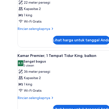
22 meter persegi
Superior,
Kapasitas 2
1
1 king
Tempat
Wi-Fi Gratis
Tidur
King,
Rincian
Rincian selengkapnya
balkon
lebih
lanjut
Lihat harga untuk tanggal And
untuk
Kamar
Superior,
Lihat
Seprai Frette Italia, seprai pr
5
1
Kamar Premier, 1 Tempat Tidur King, balkon
semua
Tempat
Sangat bagus
Tidur
foto
8,0
8,0 dari 10
(2
2 ulasan
King,
untuk
ulasan)
36 meter persegi
balkon
Kamar
Kapasitas 2
Premier,
1 king
1
Wi-Fi Gratis
Tempat
Tidur
Rincian
Rincian selengkapnya
lebih
King,
lanjut
balkon