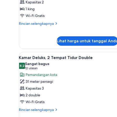
Kapasitas 2
Superior,
1 king
1
Wi-Fi Gratis
Tempat
Tidur
Rincian
Rincian selengkapnya
lebih
King,
lanjut
akses
untuk
difabel
Lihat harga untuk tanggal And
Kamar
Superior,
1
Lihat
Seprai Frette Italia, seprai pr
Tempat
4
Kamar Deluks, 2 Tempat Tidur Double
semua
Tidur
Sangat bagus
King,
foto
8,2
8,2 dari 10
(12
12 ulasan
akses
untuk
ulasan)
Pemandangan kota
difabel
Kamar
31 meter persegi
Deluks,
Kapasitas 3
2
2 double
Tempat
Wi-Fi Gratis
Tidur
Double
Rincian
Rincian selengkapnya
lebih