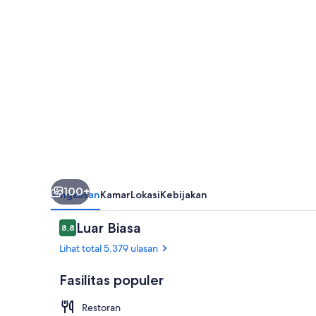
100+
Ringkasan
Kamar
Lokasi
Kebijakan
Ulasan
Luar Biasa
8,8
8,8 dari 10
Lihat total 5.379 ulasan
Fasilitas populer
Restoran