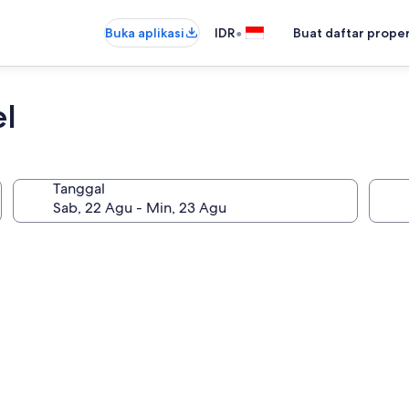
•
Buka aplikasi
IDR
Buat daftar prope
el
Tanggal