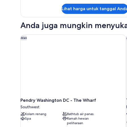
Room
lebih
lanjut
Lihat harga untuk tanggal And
untuk
Deluxe
King
Anda juga mungkin menyuka
Room
Pendry Washington DC - The Wharf
Iklan
Pendry Washington DC - The Wharf
Southwest
Kolam renang
Bathtub air panas
Spa
Ramah hewan
peliharaan