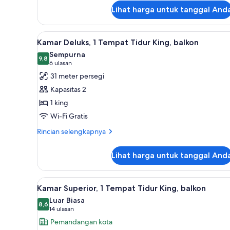
lanjut
Lihat harga untuk tanggal And
untuk
Kamar
Deluks,
Lihat
Seprai Frette Italia, seprai pr
6
2
Kamar Deluks, 1 Tempat Tidur King, balkon
semua
Tempat
Sempurna
Tidur
foto
9,8
9,8 dari 10
(6
6 ulasan
Double
untuk
ulasan)
31 meter persegi
Kamar
Kapasitas 2
Deluks,
1 king
1
Wi-Fi Gratis
Tempat
Tidur
Rincian
Rincian selengkapnya
lebih
King,
lanjut
balkon
Lihat harga untuk tanggal And
untuk
Kamar
Deluks,
Lihat
Kamar Superior, 1 Tempat Tidur 
6
1
Kamar Superior, 1 Tempat Tidur King, balkon
semua
Tempat
Luar Biasa
Tidur
foto
8,6
8,6 dari 10
(14
14 ulasan
King,
untuk
ulasan)
Pemandangan kota
balkon
Kamar