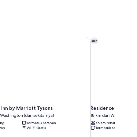
Inn by Marriott Tysons
Residence Inn By Marr
Iklan
 Inn by Marriott Tysons
Residence Inn By Mar
 Washington (dan sekitarnya)
18 km dari Washington (
ang
Termasuk sarapan
Kolam renang
wan
Wi-Fi Gratis
Termasuk sarapan