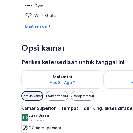
Gym
Kolam renan
Wi-Fi Gratis
Lihat semua
Opsi kamar
Periksa ketersediaan untuk tanggal ini
Periksa ketersediaan untuk malam ini Agu 8 - Agu 9
Periksa keter
Malam ini
Agu 8 - Agu 9
A
Filter
Semua kamar
1 tempat tidur
2 tempat tidur
tersedia
Lihat
Kamar Superior, 1 Tempat Tidur 
untuk
4
Kamar Superior, 1 Tempat Tidur King, akses difabe
semua
kamar
Luar Biasa
foto
8,6
8,6 dari 10
(32
32 ulasan
untuk
ulasan)
27 meter persegi
Kamar