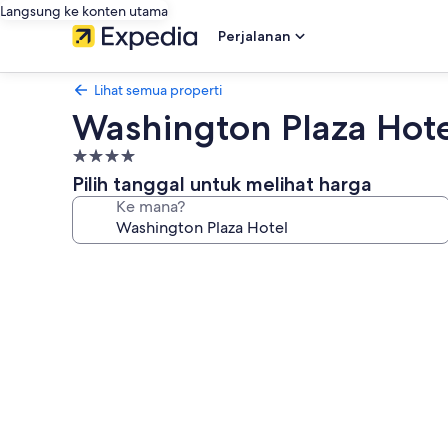
Langsung ke konten utama
Perjalanan
Lihat semua properti
Washington Plaza Hot
Properti
bintang
Pilih tanggal untuk melihat harga
4.0
Ke mana?
Galeri
foto
untuk
Washington
Plaza
Hotel