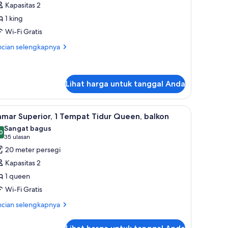
Kapasitas 2
remier,
1 king
Wi-Fi Gratis
empat
idur
ncian
ncian selengkapnya
bih
ing
jut
tuk
mar
Lihat harga untuk tanggal Anda
emier,
dan selimut bulu angsa
ihat
Seprai Frette Italia, seprai premium, dan seli
mpat
4
mar Superior, 1 Tempat Tidur Queen, balkon
dur
emua
Sangat bagus
ng
oto
0
,0 dari 10
(35
35 ulasan
ntuk
ulasan)
20 meter persegi
amar
Kapasitas 2
uperior,
1 queen
Wi-Fi Gratis
empat
idur
ncian
ncian selengkapnya
bih
ueen,
jut
alkon