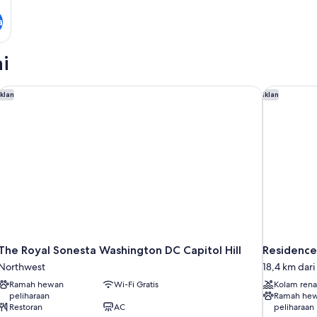
a
i
The Royal Sonesta Washington DC Capitol Hill
Residence 
Iklan
Iklan
The Royal Sonesta Washington DC Capitol Hill
Residence
Northwest
18,4 km dari
Ramah hewan
Wi-Fi Gratis
Kolam ren
peliharaan
Ramah he
Restoran
AC
peliharaan