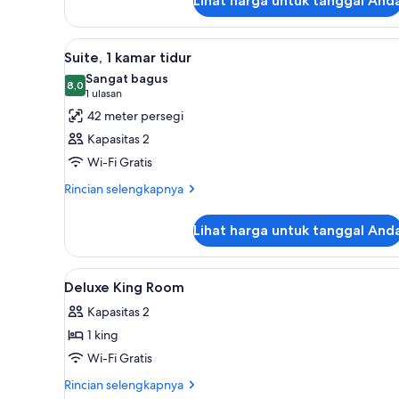
Lihat harga untuk tanggal And
untuk
Kamar
Premier,
Lihat
Suite, 1 kamar tidur | Seprai Fr
6
1
Suite, 1 kamar tidur
semua
Tempat
Sangat bagus
Tidur
foto
8,0
8,0 dari 10
(1
1 ulasan
King,
untuk
ulasan)
42 meter persegi
balkon
Suite,
Kapasitas 2
1
Wi-Fi Gratis
kamar
Rincian
tidur
Rincian selengkapnya
lebih
lanjut
Lihat harga untuk tanggal And
untuk
Suite,
1
Lihat
Seprai Frette Italia, seprai pr
4
kamar
Deluxe King Room
semua
tidur
Kapasitas 2
foto
1 king
untuk
Deluxe
Wi-Fi Gratis
King
Rincian
Rincian selengkapnya