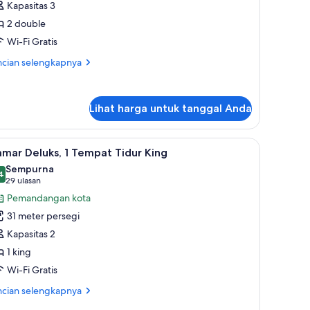
Kapasitas 3
uperior,
2 double
Wi-Fi Gratis
empat
idur
ncian
ncian selengkapnya
bih
ouble
jut
tuk
Lihat harga untuk tanggal Anda
mar
perior,
dan selimut bulu angsa
ihat
Kamar Deluks, 1 Tempat Tidur King | Seprai Fre
mpat
6
mar Deluks, 1 Tempat Tidur King
emua
dur
Sempurna
uble
oto
4
,4 dari 10
(29
29 ulasan
ntuk
ulasan)
Pemandangan kota
amar
31 meter persegi
eluks,
Kapasitas 2
1 king
empat
Wi-Fi Gratis
idur
ing
ncian
ncian selengkapnya
bih