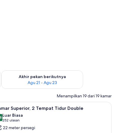
 ini Agu 14 - Agu 16
Periksa ketersediaan untuk akhir pekan berikutnya Agu 21 - A
Akhir pekan berikutnya
Agu 21 - Agu 23
Menampilkan 19 dari 19 kamar
ngsa
akses difabel | Seprai Frette Italia, seprai premium, dan selimut bulu angsa
ihat
Kamar Superior, 2 Tempat Tidur Double | Sepra
6
amar Superior, 2 Tempat Tidur Double
emua
Luar Biasa
oto
8
,8 dari 10
(252
252 ulasan
ntuk
ulasan)
22 meter persegi
amar