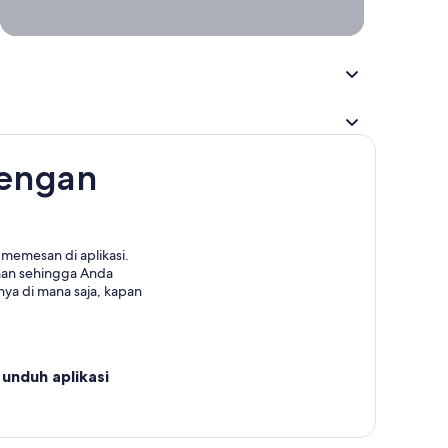
jalan
dengan
memesan di aplikasi.
nan sehingga Anda
ya di mana saja, kapan
unduh aplikasi