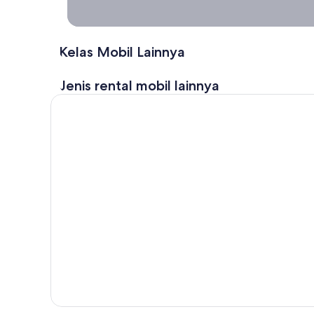
Rental
Mobil
Jangka
Kelas Mobil Lainnya
Panjang
Sewa mobil
Jenis rental mobil lainnya
untuk
seminggu,
sebulan
atau lebih
lama
dengan
Expedia!