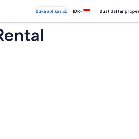
•
Buka aplikasi
IDR
Buat daftar prope
Rental