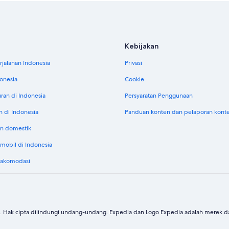
Kebijakan
jalanan Indonesia
Privasi
donesia
Cookie
uran di Indonesia
Persyaratan Penggunaan
n di Indonesia
Panduan konten dan pelaporan kont
n domestik
obil di Indonesia
 akomodasi
. Hak cipta dilindungi undang-undang. Expedia dan Logo Expedia adalah merek dag