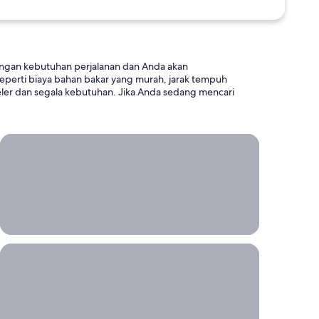
 dengan kebutuhan perjalanan dan Anda akan
perti biaya bahan bakar yang murah, jarak tempuh
eler dan segala kebutuhan. Jika Anda sedang mencari
Transportasi Bandara
Transportasi
Bandara
Pesan sebelumnya
transportasi
bandara.
Rental mobil sekali jalan
Rental
mobil
sekali