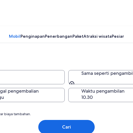
Mobil
Penginapan
Penerbangan
Paket
Atraksi wisata
Pesiar
Sama seperti pengambi
Sama seperti pengambi
gal pengembalian
Waktu pengambilan
gu
r biaya tambahan.
Cari