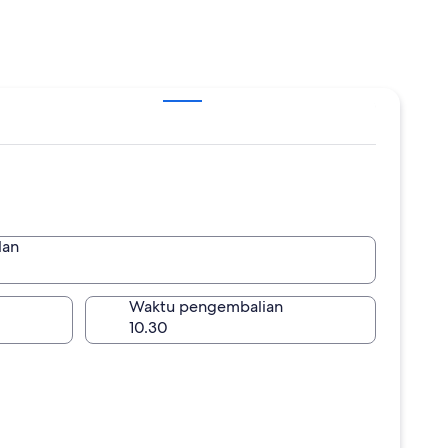
lan
lan
Waktu pengembalian