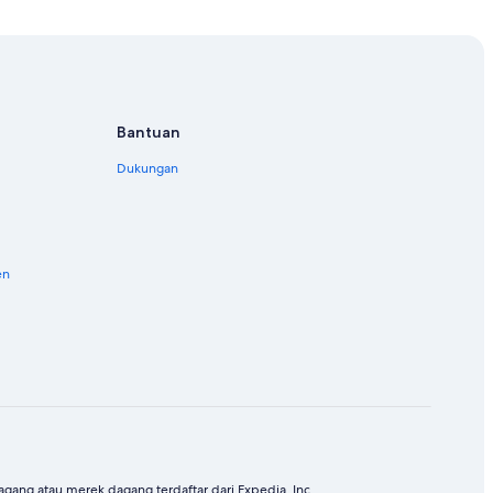
Bantuan
Dukungan
en
ang atau merek dagang terdaftar dari Expedia, Inc.