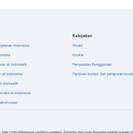
Kebijakan
jalanan Indonesia
Privasi
donesia
Cookie
uran di Indonesia
Persyaratan Penggunaan
n di Indonesia
Panduan konten dan pelaporan kont
n domestik
obil di Indonesia
 akomodasi
. Hak cipta dilindungi undang-undang. Expedia dan Logo Expedia adalah merek dag