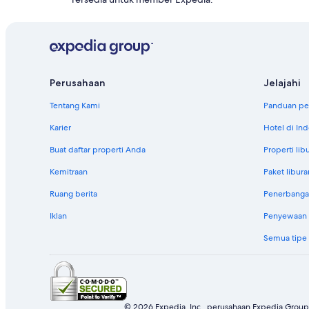
Perusahaan
Jelajahi
Tentang Kami
Panduan per
Karier
Hotel di In
Buat daftar properti Anda
Properti lib
Kemitraan
Paket libura
Ruang berita
Penerbanga
Iklan
Penyewaan m
Semua tipe
© 2026 Expedia, Inc., perusahaan Expedia Group