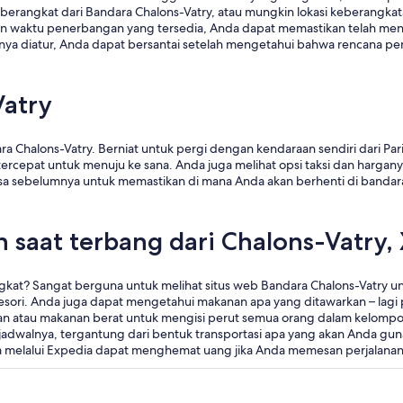
erangkat dari Bandara Chalons-Vatry, atau mungkin lokasi keberangkat
aktu penerbangan yang tersedia, Anda dapat memastikan telah menda
uanya diatur, Anda dapat bersantai setelah mengetahui bahwa rencana 
Vatry
 Chalons-Vatry. Berniat untuk pergi dengan kendaraan sendiri dari Pari
ercepat untuk menuju ke sana. Anda juga melihat opsi taksi dan hargan
ksa sebelumnya untuk memastikan di mana Anda akan berhenti di banda
n saat terbang dari Chalons-Vatry,
kat? Sangat berguna untuk melihat situs web Bandara Chalons-Vatry untuk
esori. Anda juga dapat mengetahui makanan apa yang ditawarkan – lagi
atau makanan berat untuk mengisi perut semua orang dalam kelompok A
jadwalnya, tergantung dari bentuk transportasi apa yang akan Anda gun
a melalui Expedia dapat menghemat uang jika Anda memesan perjalanan