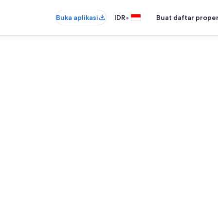
•
Buka aplikasi
IDR
Buat daftar prope