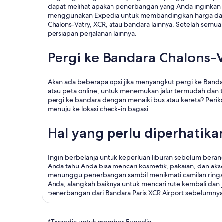
dapat melihat apakah penerbangan yang Anda inginkan b
menggunakan Expedia untuk membandingkan harga dan w
Chalons-Vatry, XCR, atau bandara lainnya. Setelah sem
persiapan perjalanan lainnya.
Pergi ke Bandara Chalons-
Akan ada beberapa opsi jika menyangkut pergi ke Bandara
atau peta online, untuk menemukan jalur termudah dan t
pergi ke bandara dengan menaiki bus atau kereta? Peri
menuju ke lokasi check-in bagasi.
Hal yang perlu diperhatika
Ingin berbelanja untuk keperluan liburan sebelum berang
Anda tahu Anda bisa mencari kosmetik, pakaian, dan aks
menunggu penerbangan sambil menikmati camilan ringan 
Anda, alangkah baiknya untuk mencari rute kembali dan 
penerbangan dari Bandara Paris XCR Airport sebelumny
*Tersedia untuk member Expedia.