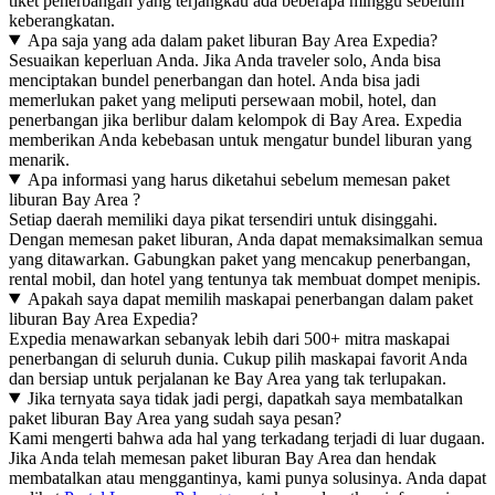
tiket penerbangan yang terjangkau ada beberapa minggu sebelum
keberangkatan.
Apa saja yang ada dalam paket liburan Bay Area Expedia?
Sesuaikan keperluan Anda. Jika Anda traveler solo, Anda bisa
menciptakan bundel penerbangan dan hotel. Anda bisa jadi
memerlukan paket yang meliputi persewaan mobil, hotel, dan
penerbangan jika berlibur dalam kelompok di Bay Area. Expedia
memberikan Anda kebebasan untuk mengatur bundel liburan yang
menarik.
Apa informasi yang harus diketahui sebelum memesan paket
liburan Bay Area ?
Setiap daerah memiliki daya pikat tersendiri untuk disinggahi.
Dengan memesan paket liburan, Anda dapat memaksimalkan semua
yang ditawarkan. Gabungkan paket yang mencakup penerbangan,
rental mobil, dan hotel yang tentunya tak membuat dompet menipis.
Apakah saya dapat memilih maskapai penerbangan dalam paket
liburan Bay Area Expedia?
Expedia menawarkan sebanyak lebih dari 500+ mitra maskapai
penerbangan di seluruh dunia. Cukup pilih maskapai favorit Anda
dan bersiap untuk perjalanan ke Bay Area yang tak terlupakan.
Jika ternyata saya tidak jadi pergi, dapatkah saya membatalkan
paket liburan Bay Area yang sudah saya pesan?
Kami mengerti bahwa ada hal yang terkadang terjadi di luar dugaan.
Jika Anda telah memesan paket liburan Bay Area dan hendak
membatalkan atau menggantinya, kami punya solusinya. Anda dapat