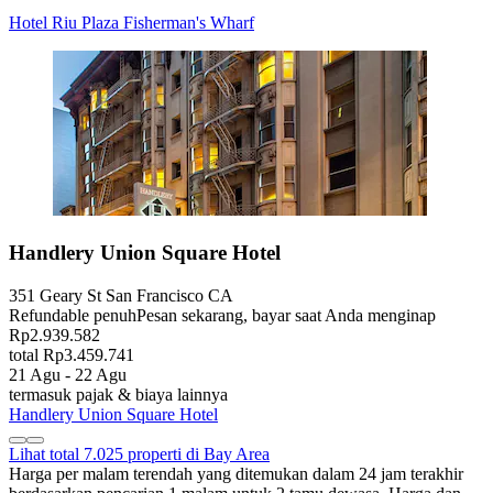
Hotel Riu Plaza Fisherman's Wharf
Handlery Union Square Hotel
351 Geary St San Francisco CA
Refundable penuh
Pesan sekarang, bayar saat Anda menginap
Rp2.939.582
total Rp3.459.741
21 Agu - 22 Agu
termasuk pajak & biaya lainnya
Handlery Union Square Hotel
Lihat total 7.025 properti di Bay Area
Harga per malam terendah yang ditemukan dalam 24 jam terakhir