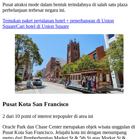
Pusat atraksi mode dalam bentuk terindahnya di salah satu plaza
perbelanjaan terbesar negara ini.
Temukan paket perjalanan hotel + penerbangan di Union
Square
Cari hotel di Union Square
Pusat Kota San Francisco
2 dari 10 point of interest terpopuler di area ini
Oracle Park dan Chase Center merupakan objek wisata unggulan di
Pusat Kota San Francisco. Jelajahi kota ini dengan menumpang
metro dari Pemberhentian Market St & 5th St atau Market St &