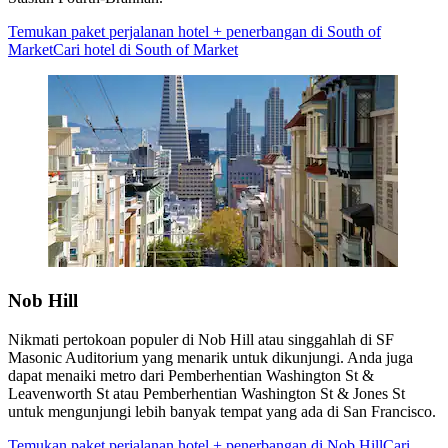
Temukan paket perjalanan hotel + penerbangan di South of
Market
Cari hotel di South of Market
Nob Hill
Nikmati pertokoan populer di Nob Hill atau singgahlah di SF
Masonic Auditorium yang menarik untuk dikunjungi. Anda juga
dapat menaiki metro dari Pemberhentian Washington St &
Leavenworth St atau Pemberhentian Washington St & Jones St
untuk mengunjungi lebih banyak tempat yang ada di San Francisco.
Temukan paket perjalanan hotel + penerbangan di Nob Hill
Cari