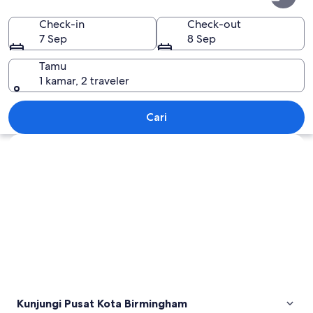
Kota
Birmingham
Check-in
Check-out
7 Sep
8 Sep
Tamu
1 kamar, 2 traveler
Pusat Kota Birmingham
Cari
Jelajahi peta
Kunjungi Pusat Kota Birmingham