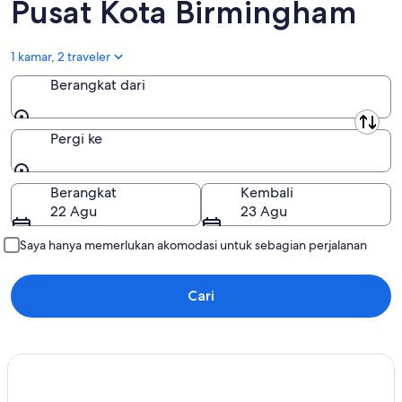
Pusat Kota Birmingham
10
14
Agu
Agu
-
1 kamar, 2 traveler
16
Berangkat dari
Agu
Berangkat dari
Pergi ke
Pergi ke
Berangkat
Kembali
22 Agu
23 Agu
Saya hanya memerlukan akomodasi untuk sebagian perjalanan
Cari