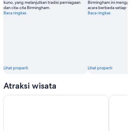
kuno, yang melanjutkan tradisi perniagaan
Birmingham ini menggel
dan cita-cita Birmingham.
acara berbeda setiap t
Baca ringkas
Baca ringkas
Lihat properti
Lihat properti
Atraksi wisata
SEA LIFE Birmingham + Kastil Warwick + Tiket Combo Cadb
Birmingham