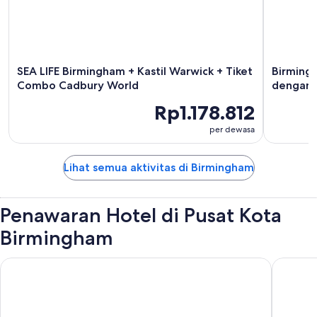
SEA LIFE Birmingham + Kastil Warwick + Tiket
Birming
Combo Cadbury World
dengan b
Rp1.178.812
per dewasa
Lihat semua aktivitas di Birmingham
Penawaran Hotel di Pusat Kota
Birmingham
Holiday Inn Express Birmingham - City Centre by IHG
Malmais