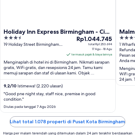
Holiday Inn Express Birmingham - City
Malm
3.5
Harga
4
Centre by IHG
Rp1.044.745
out
Rp1.044.745
out
19 Holiday Street Birmingham
1 Wharf
total Rp1.253.694
England
17 Agu - 18 Agu
England
Refunda
of
per
of
termasuk pajak & biaya lainnya
Pesan se
5
malam
5
Anda m
Menginaplah di hotel ini di Birmingham. Nikmati sarapan
dari
gratis, WiFi gratis, dan resepsionis 24 jam. Tamu kami
Menginap
17
memuji sarapan dan staf di ulasan kami. Objek ...
WiFi gra
Agu
24 jam. 
hingga
9,2
/
10
Istimewa! (2.220 ulasan)
18
"Good pne night stay, staff nice, premise in good
Agu
condition."
Diulas pada tanggal 7 Agu 2026
Lihat total 1.078 properti di Pusat Kota Birmingham
Harga per malam terendah yang ditemukan dalam 24 jam terakhir berdasarkan