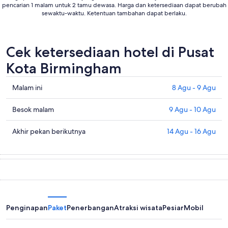
pencarian 1 malam untuk 2 tamu dewasa. Harga dan ketersediaan dapat berubah
sewaktu-waktu. Ketentuan tambahan dapat berlaku.
Cek ketersediaan hotel di Pusat
Kota Birmingham
Cek
Malam ini
8 Agu - 9 Agu
harga
di
Cek
Besok malam
9 Agu - 10 Agu
Pusat
harga
Kota
di
Cek
Akhir pekan berikutnya
14 Agu - 16 Agu
Birmingham
Pusat
harga
untuk
Kota
di
malam
Birmingham
Pusat
ini,
untuk
Kota
8
besok
Birmingham
Agu
malam,
untuk
-
9
akhir
Penginapan
Paket
Penerbangan
Atraksi wisata
Pesiar
Mobil
9
Agu
pekan
Agu
-
berikutnya,