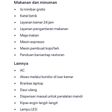
Makanan dan minuman
Isi minibar gratis
Ketel listrik
Layanan kamar 24 jam
Layanan pengantaran makanan
Meja makan
Mesin espresso
Mesin pembuat kopi/teh
Panduan bersantap restoran
Lainnya
AC
Akses melalui koridor di luar kamar
Brankas laptop
Daur ulang
Dispenser massal untuk peralatan mandi
Kipas angin langit-langit
Lampu LED