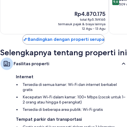
Semua kamar 107 mempunyai kenyamanan seperti layanan kamar 24 jam
9,6
IHG
10,
dari
509 
dan seprai premium, serta manfaat seperti balkon berperabot dan
Bora
Luar
10,
brankas ukuran laptop.
Harga
Rp4.870.175
Bora
Biasa,
Sempur
sekarang
Manfaat ekstra termasuk:
753
509
total Rp5.769.165
Rp4.870.175
ulasan
termasuk pajak & biaya lainnya
ulasan
Penitipan anak di kamar (biaya tambahan) dan tempat tidur bayi
12 Agu - 13 Agu
(gratis)
Bandingkan dengan properti serupa
Daur ulang dan lampu bohlam LED
Perlengkapan mandi ramah lingkungan dan pengering rambut
Selengkapnya tentang properti ini
Televisi LCD 43-inci dengan TV kabel
Lemari dan ruang baju, ketel listrik, dan kipas angin langit-langit
Fasilitas properti
Internet
Tersedia di semua kamar: Wi-Fi dan internet berkabel
gratis
Kecepatan Wi-Fi dalam kamar: 100+ Mbps (cocok untuk 1–
2 orang atau hingga 6 perangkat)
Tersedia di beberapa area publik: Wi-Fi gratis
Tempat parkir dan transportasi
Gratis parkir di luar properti dalam radius 1 kilometer