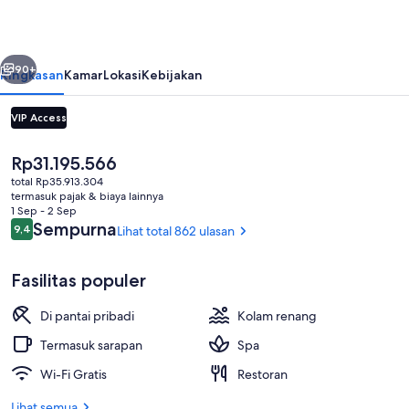
by
Pearl
belumnya
Berikutnya
Resorts
90+
Ringkasan
Kamar
Lokasi
Kebijakan
VIP Access
Harga
Rp31.195.566
saat
total Rp35.913.304
ini
termasuk pajak & biaya lainnya
Rp31.195.566
1 Sep - 2 Sep
Ulasan
Sempurna
9,4
Lihat total 862 ulasan
9,4 dari 10
Seprai premium, minibar gratis, branka
Fasilitas populer
Di pantai pribadi
Kolam renang
Termasuk sarapan
Spa
Wi-Fi Gratis
Restoran
Lihat semua