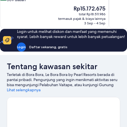
Sempurna
10,
Harga
Rp15.172.675
363
Sempurna,
sekarang
ulasan
total Rp18.511.986
509
Rp15.172.675
termasuk pajak & biaya lainnya
ulasan
3 Sep - 4 Sep
Login untuk melihat diskon dan manfaat yang memenuhi
syarat. Lebih banyak reward untuk lebih banyak petualangan!
Login
Daftar sekarang, gratis
Tentang kawasan sekitar
Terletak di Bora Bora, Le Bora Bora by Pearl Resorts berada di
pantai pribadi. Pengunjung yang ingin menikmati aktivitas seru
bisa mengunjungi Pelabuhan Vaitape, atau kunjungi Gunung
Otemanu dan Matira Point untuk menikmati keindahan alam.
Lihat selengkapnya
Pantai Matira dan Motu Piti adalah tempat-tempat lain yang juga
sebaiknya tidak dilewatkan. Menyelam dan ski air menawarkan
kesempatan menarik untuk menjelajahi perairan sekitar, atau
Anda juga bisa bertualang dengan skydiving dan eco-tour yang
berada tak jauh.
Kunjungi panduan perjalanan kami untuk Bora
Bora