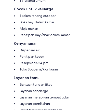
TV di area umum
Cocok untuk keluarga
1 kolam renang outdoor
Boks bayi dalam kamar
Meja makan
Penitipan bayi/anak dalam kamar
Kenyamanan
Dispenser air
Penitipan koper
Resepsionis 24 jam
Toko Souvenir/kios koran
Layanan tamu
Bantuan tur dan tiket
Layanan concierge
Layanan merapikan tempat tidur
Layanan pernikahan
Paket tunangan/pernikahan