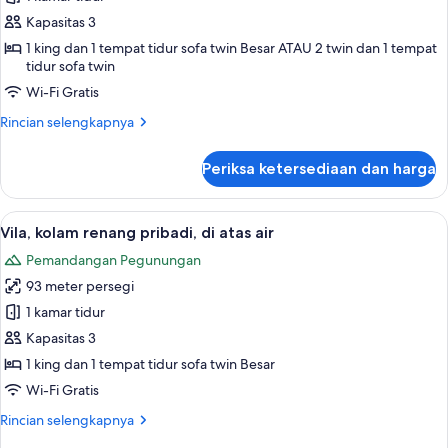
1
Kapasitas 3
kamar
1 king dan 1 tempat tidur sofa twin Besar ATAU 2 twin dan 1 tempat
tidur,
tidur sofa twin
pemandangan
Wi-Fi Gratis
gunung,
Rincian
Rincian selengkapnya
di
lebih
atas
lanjut
Periksa ketersediaan dan harga
untuk
air
Kamar,
1
Lihat
Vila, kolam renang pribadi, di atas air 
6
kamar
Vila, kolam renang pribadi, di atas air
semua
tidur,
Pemandangan Pegunungan
pemandangan
foto
gunung,
93 meter persegi
untuk
di
Vila,
1 kamar tidur
atas
kolam
air
Kapasitas 3
renang
1 king dan 1 tempat tidur sofa twin Besar
pribadi,
Wi-Fi Gratis
di
Rincian
Rincian selengkapnya
atas
lebih