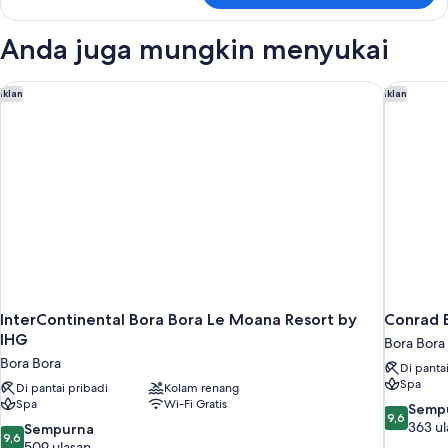
Vila,
kolam
Anda juga mungkin menyukai
renang
pribadi,
area
InterContinental Bora Bora Le Moana Resort by IHG
Conrad B
Iklan
Iklan
taman
InterContinental Bora Bora Le Moana Resort by
Conrad 
IHG
Bora Bora
Bora Bora
Di panta
Spa
Di pantai pribadi
Kolam renang
Spa
Wi-Fi Gratis
9.6
Semp
9,6
dari
363 ul
9.6
Sempurna
9,6
10,
dari
509 ulasan