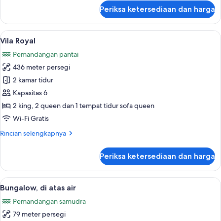
air
lanjut
Periksa ketersediaan dan harga
untuk
Vila,
kolam
Lihat
Vila Royal | Seprai premium, minibar gr
15
renang
Vila Royal
semua
pribadi,
Pemandangan pantai
di
foto
atas
436 meter persegi
untuk
air
Vila
2 kamar tidur
Royal
Kapasitas 6
2 king, 2 queen dan 1 tempat tidur sofa queen
Wi-Fi Gratis
Rincian
Rincian selengkapnya
lebih
lanjut
Periksa ketersediaan dan harga
untuk
Vila
Royal
Lihat
Seprai premium, minibar gratis, branka
7
Bungalow, di atas air
semua
Pemandangan samudra
foto
79 meter persegi
untuk