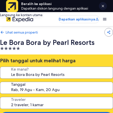
Beralih ke aplikasi
Dapatkan diskon langsung dengan aplikasi
Langsung ke konten utama
Dapatkan aplikasinya
Lihat semua properti
Le Bora Bora by Pearl Resorts
Properti
bintang
5.0
Pilih tanggal untuk melihat harga
Ke mana?
Tanggal
Traveler