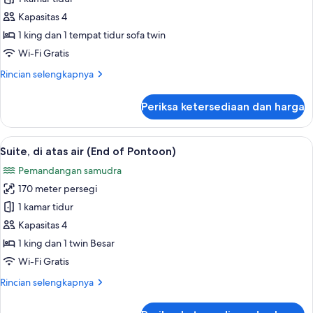
1
Kapasitas 4
kamar
1 king dan 1 tempat tidur sofa twin
tidur,
Wi-Fi Gratis
kolam
Rincian
Rincian selengkapnya
renang
lebih
pribadi,
lanjut
Periksa ketersediaan dan harga
tepi
untuk
Vila,
pantai
1
Lihat
Suite, di atas air (End of Pontoon) | S
8
kamar
Suite, di atas air (End of Pontoon)
semua
tidur,
Pemandangan samudra
kolam
foto
renang
170 meter persegi
untuk
pribadi,
Suite,
1 kamar tidur
tepi
di
pantai
Kapasitas 4
atas
1 king dan 1 twin Besar
air
Wi-Fi Gratis
(End
Rincian
Rincian selengkapnya
of
lebih
Pontoon)
lanjut