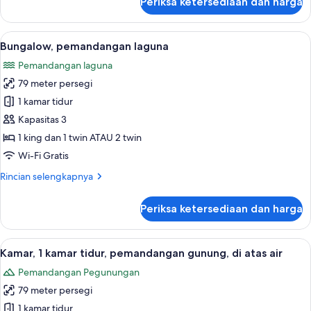
Periksa ketersediaan dan harga
untuk
Suite,
di
Lihat
Seprai premium, minibar gratis, branka
8
atas
Bungalow, pemandangan laguna
semua
air
Pemandangan laguna
(End
foto
of
79 meter persegi
untuk
Pontoon)
Bungalow,
1 kamar tidur
pemandangan
Kapasitas 3
laguna
1 king dan 1 twin ATAU 2 twin
Wi-Fi Gratis
Rincian
Rincian selengkapnya
lebih
lanjut
Periksa ketersediaan dan harga
untuk
Bungalow,
pemandangan
Lihat
Kamar, 1 kamar tidur, pemandangan gu
8
laguna
Kamar, 1 kamar tidur, pemandangan gunung, di atas air
semua
Pemandangan Pegunungan
foto
79 meter persegi
untuk
Kamar,
1 kamar tidur