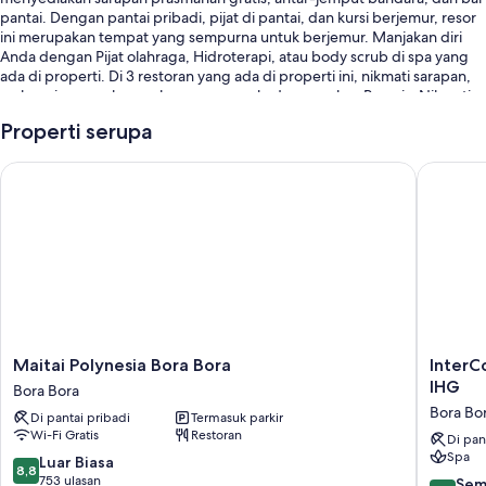
pantai. Dengan pantai pribadi, pijat di pantai, dan kursi berjemur, resor
ini merupakan tempat yang sempurna untuk berjemur. Manjakan diri
Anda dengan Pijat olahraga, Hidroterapi, atau body scrub di spa yang
ada di properti. Di 3 restoran yang ada di properti ini, nikmati sarapan,
makan siang, makan malam, menu anak, dan masakan Prancis. Nikmati
pusat kebugaran, serta aktivitas seperti basket, berkayak, dan
Properti serupa
bersnorkel. Tetap terhubung dengan akses Internet nirkabel gratis,
berkecepatan 100+ Mbps (cocok untuk 1–2 orang atau hingga 6
Maitai Polynesia Bora Bora
InterCon
perangkat), dan tamu dapat menemukan fasilitas lainnya seperti bar
tepi kolam renang dan teras.
Manfaat lainnya termasuk:
Kolam renang outdoor serta kursi berjemur dan payung kolam
renang
Lapangan tenis outdoor, antar-jemput bandara, dan lapangan
pickleball luar ruang
Staf multibahasa, handuk pantai, dan payung pantai
Maitai
InterCon
Maitai Polynesia Bora Bora
InterC
Polynesia
Bora
Dispenser air, toko souvenir, dan buku
IHG
Bora Bora
Bora
Bora
Bora Bo
Ulasan tamu memberikan nilai yang baik untuk staf
Di pantai pribadi
Termasuk parkir
Bora
Le
Wi-Fi Gratis
Restoran
Bora
Moana
Di pan
Fitur kamar
Spa
Bora
Resort
8.8
Luar Biasa
8,8
by
dari
753 ulasan
9.6
Sem