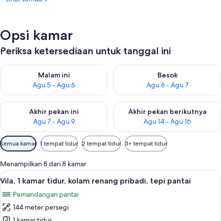
Opsi kamar
Periksa ketersediaan untuk tanggal ini
Periksa ketersediaan untuk malam ini Agu 5 - Agu 6
Periksa ketersediaan untuk be
Malam ini
Besok
Agu 5 - Agu 6
Agu 6 - Agu 7
Periksa ketersediaan untuk akhir pekan ini Agu 7 - Agu 9
Periksa ketersediaan untuk ak
Akhir pekan ini
Akhir pekan berikutnya
Agu 7 - Agu 9
Agu 14 - Agu 16
Filter
Semua kamar
1 tempat tidur
2 tempat tidur
3+ tempat tidur
tersedia
untuk
Menampilkan 8 dari 8 kamar
kamar
Lihat
Vila, 1 kamar tidur, kolam renang priba
7
Vila, 1 kamar tidur, kolam renang pribadi, tepi pantai
semua
Pemandangan pantai
foto
144 meter persegi
untuk
Vila,
1 kamar tidur