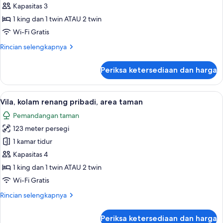
Bungalow,
Kapasitas 3
di
1 king dan 1 twin ATAU 2 twin
atas
Wi-Fi Gratis
air
Rincian
Rincian selengkapnya
lebih
lanjut
Periksa ketersediaan dan harga
untuk
Bungalow,
di
Lihat
Vila, kolam renang pribadi, area taman
5
atas
Vila, kolam renang pribadi, area taman
semua
air
Pemandangan taman
foto
123 meter persegi
untuk
Vila,
1 kamar tidur
kolam
Kapasitas 4
renang
1 king dan 1 twin ATAU 2 twin
pribadi,
Wi-Fi Gratis
area
Rincian
Rincian selengkapnya
taman
lebih
lanjut
Periksa ketersediaan dan harga
untuk